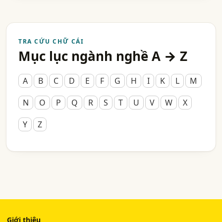
TRA CỨU CHỮ CÁI
Mục lục ngành nghề A → Z
A
B
C
D
E
F
G
H
I
K
L
M
N
O
P
Q
R
S
T
U
V
W
X
Y
Z
Giới thiệu