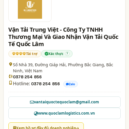
Vận Tải Trung Việt - Công Ty TNHH
Thương Mại Và Giao Nhận Vận Tải Quốc
Tế Quốc Lâm
Tài trợ
Xác thực
?
Số Nhà 39, Đường Giáp Hải, Phường Bắc Giang,
Bắc
Ninh
, Việt Nam
0378 254 856
Hotline:
0378 254 856
Zalo
vantaiquoctequoclam@gmail.com
www.quoclamlogistics.com.vn
Xem hồ sơ đầy đủ doanh nghiệp