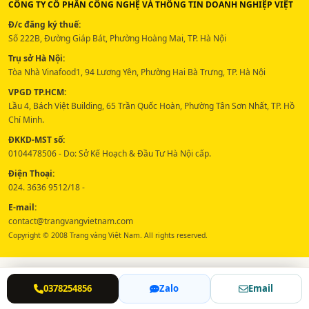
CÔNG TY CỔ PHẦN CÔNG NGHỆ VÀ THÔNG TIN DOANH NGHIỆP VIỆT
Đ/c đăng ký thuế:
Số 222B, Đường Giáp Bát, Phường Hoàng Mai, TP. Hà Nội
Trụ sở Hà Nội:
Tòa Nhà Vinafood1, 94 Lương Yên, Phường Hai Bà Trưng, TP. Hà Nội
VPGD TP.HCM:
Lầu 4, Bách Việt Building, 65 Trần Quốc Hoàn, Phường Tân Sơn Nhất, TP. Hồ
Chí Minh.
ĐKKD-MST số:
0104478506 - Do: Sở Kế Hoạch & Đầu Tư Hà Nội cấp.
Điện Thoại:
024. 3636 9512/18 -
E-mail:
contact@trangvangvietnam.com
Copyright © 2008 Trang vàng Việt Nam. All rights reserved.
0378254856
Zalo
Email