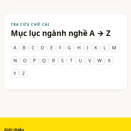
TRA CỨU CHỮ CÁI
Mục lục ngành nghề A → Z
A
B
C
D
E
F
G
H
I
K
L
M
N
O
P
Q
R
S
T
U
V
W
X
Y
Z
Giới thiệu