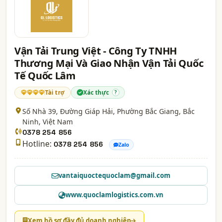
Vận Tải Trung Việt - Công Ty TNHH
Thương Mại Và Giao Nhận Vận Tải Quốc
Tế Quốc Lâm
Tài trợ
Xác thực
?
Số Nhà 39, Đường Giáp Hải, Phường Bắc Giang,
Bắc
Ninh
, Việt Nam
0378 254 856
Hotline:
0378 254 856
Zalo
vantaiquoctequoclam@gmail.com
www.quoclamlogistics.com.vn
Xem hồ sơ đầy đủ doanh nghiệp