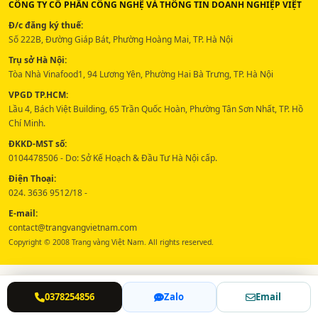
CÔNG TY CỔ PHẦN CÔNG NGHỆ VÀ THÔNG TIN DOANH NGHIỆP VIỆT
Đ/c đăng ký thuế:
Số 222B, Đường Giáp Bát, Phường Hoàng Mai, TP. Hà Nội
Trụ sở Hà Nội:
Tòa Nhà Vinafood1, 94 Lương Yên, Phường Hai Bà Trưng, TP. Hà Nội
VPGD TP.HCM:
Lầu 4, Bách Việt Building, 65 Trần Quốc Hoàn, Phường Tân Sơn Nhất, TP. Hồ
Chí Minh.
ĐKKD-MST số:
0104478506 - Do: Sở Kế Hoạch & Đầu Tư Hà Nội cấp.
Điện Thoại:
024. 3636 9512/18 -
E-mail:
contact@trangvangvietnam.com
Copyright © 2008 Trang vàng Việt Nam. All rights reserved.
0378254856
Zalo
Email