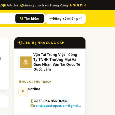
-Z
Giới thiệu
Quảng cáo trên Trang Vàng
ENGLISH
Tìm kiếm
Đăng ký miễn phí
LIÊN HỆ NHÀ CUNG CẤP
Vận Tải Trung Việt - Công
g
Ty TNHH Thương Mại Và
Giao Nhận Vận Tải Quốc Tế
Quốc Lâm
NGƯỜI PHỤ TRÁCH
Hotline
H
0378 254 856
Zalo
vantaiquoctequoclam@gmail.com