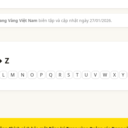
rang Vàng Việt Nam
biên tập và cập nhật ngày 27/01/2026.
→ Z
L
M
N
O
P
Q
R
S
T
U
V
W
X
Y