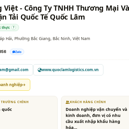
g Việt - Công Ty TNHH Thương Mại V
ận Tải Quốc Tế Quốc Lâm
c thực
?
áp Hải, Phường Bắc Giang,
Bắc Ninh
, Việt Nam
856
Zalo
lam@gmail.com
www.quoclamlogistics.com.vn
oanh nghiệp
Ị TRƯỜNG CHÍNH
KHÁCH HÀNG CHÍNH
 quốc
Doanh nghiệp vận chuyển và
kinh doanh, đơn vị có nhu
cầu xuất nhập khẩu hàng
hóa,..