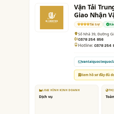
Vận Tải Trun
Giao Nhận V
Tài trợ
Xá
Số Nhà 39, Đường Gi
0378 254 856
Hotline:
0378 254 
vantaiquoctequoc
Xem hồ sơ đầy đủ d
LOẠI HÌNH KINH DOANH
TH
Dịch vụ
Toàn