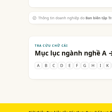
Thông tin doanh nghiệp do
Ban biên tập T
TRA CỨU CHỮ CÁI
Mục lục ngành nghề A 
A
B
C
D
E
F
G
H
I
K