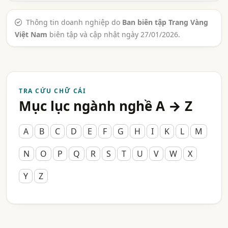
Thông tin doanh nghiệp do
Ban biên tập Trang Vàng
Việt Nam
biên tập và cập nhật ngày 27/01/2026.
TRA CỨU CHỮ CÁI
Mục lục ngành nghề A → Z
A
B
C
D
E
F
G
H
I
K
L
M
N
O
P
Q
R
S
T
U
V
W
X
Y
Z