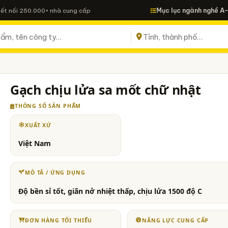
Mục lục ngành nghề A
Kết nối 250.000+ nhà cung cấp
Gạch chịu lửa sa mốt chữ nhật
THÔNG SỐ SẢN PHẨM
XUẤT XỨ
Việt Nam
MÔ TẢ / ỨNG DỤNG
Độ bền sỉ tốt, giãn nở nhiệt thấp, chịu lửa 1500 độ C
ĐƠN HÀNG TỐI THIỂU
NĂNG LỰC CUNG CẤP