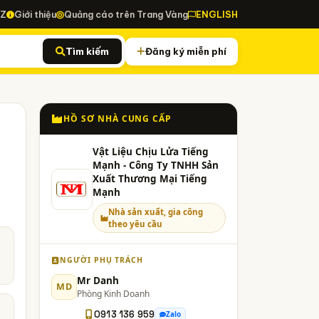
-Z
Giới thiệu
Quảng cáo trên Trang Vàng
ENGLISH
Tìm kiếm
Đăng ký miễn phí
HỒ SƠ NHÀ CUNG CẤP
Vật Liệu Chịu Lửa Tiếng
Mạnh - Công Ty TNHH Sản
Xuất Thương Mại Tiếng
Mạnh
Nhà sản xuất, gia công
theo yêu cầu
NGƯỜI PHỤ TRÁCH
Mr Danh
MD
Phòng Kinh Doanh
0913 136 959
Zalo