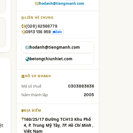
hodanh@tiengmanh.com
LIÊN HỆ CHUNG
(028) 62566779
0913 136 959
Zalo
hodanh@tiengmanh.com
betongchiunhiet.com
HỒ SƠ NHANH
Mã số thuế
0303883636
Năm thành lập
2005
ĐỊA ĐIỂM
160/25/17 Đường TCH13 Khu Phố
ệt
4, P. Trung Mỹ Tây,
TP. Hồ Chí Minh
,
Việt Nam