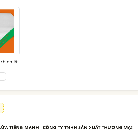
ch nhiệt
..
U LỬA TIẾNG MẠNH - CÔNG TY TNHH SẢN XUẤT THƯƠNG MẠI