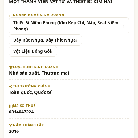
MỘT THÀNH VIÊN VẬT TƯ VÀ THIẾT BỊ KIM HẢI
NGÀNH NGHỀ KINH DOANH
Thiết Bị Niêm Phong (Kìm Kẹp Chì, Nắp, Seal Niêm
Phong)
Dây Rút Nhựa, Dây Thít Nhựa
Vật Liệu Đóng Gói
LOẠI HÌNH KINH DOANH
Nhà sản xuất, Thương mại
THỊ TRƯỜNG CHÍNH
Toàn quốc, Quốc tế
MÃ SỐ THUẾ
0314047224
NĂM THÀNH LẬP
2016