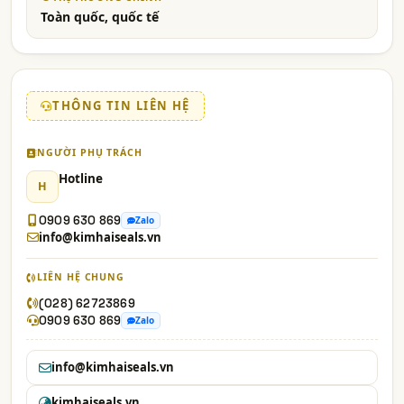
Toàn quốc, quốc tế
THÔNG TIN LIÊN HỆ
NGƯỜI PHỤ TRÁCH
Hotline
H
0909 630 869
Zalo
info@kimhaiseals.vn
LIÊN HỆ CHUNG
(028) 62723869
0909 630 869
Zalo
info@kimhaiseals.vn
kimhaiseals.vn