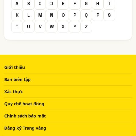
A
B
C
D
E
F
G
H
I
K
L
M
N
O
P
Q
R
S
T
U
V
W
X
Y
Z
Giới thiệu
Ban biên tập
Xác thực
Quy chế hoạt động
Chính sách bảo mật
Đăng ký Trang vàng