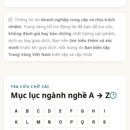
Thông tin do
doanh nghiệp cung cấp và chịu trách
nhiệm
; Trang Vàng hỗ trợ đăng tải để bạn dễ tra cứu,
không đánh giá hay bảo chứng
chất lượng sản phẩm,
dịch vụ hay giao dịch. Bạn nên
tìm hiểu thêm và xác
minh
trước khi giao dịch. Nội dung do
Ban biên tập
Trang Vàng Việt Nam
biên tập và cập nhật.
TRA CỨU CHỮ CÁI
Mục lục ngành nghề A → Z
?
A
B
C
D
E
F
G
H
I
K
L
M
N
O
P
Q
R
S