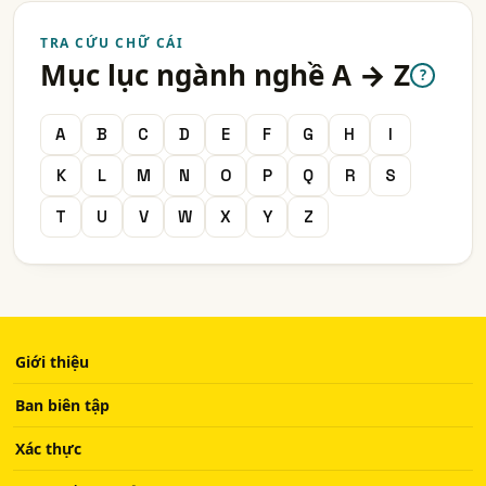
TRA CỨU CHỮ CÁI
Mục lục ngành nghề A → Z
?
A
B
C
D
E
F
G
H
I
K
L
M
N
O
P
Q
R
S
T
U
V
W
X
Y
Z
Giới thiệu
Ban biên tập
Xác thực