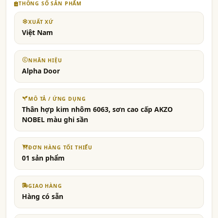
THÔNG SỐ SẢN PHẨM
XUẤT XỨ
Việt Nam
NHÃN HIỆU
Alpha Door
MÔ TẢ / ỨNG DỤNG
Thân hợp kim nhôm 6063, sơn cao cấp AKZO
NOBEL màu ghi sần
ĐƠN HÀNG TỐI THIỂU
01 sản phẩm
GIAO HÀNG
Hàng có sẵn