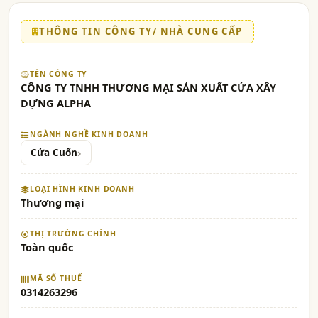
THÔNG TIN CÔNG TY/ NHÀ CUNG CẤP
TÊN CÔNG TY
CÔNG TY TNHH THƯƠNG MẠI SẢN XUẤT CỬA XÂY
DỰNG ALPHA
NGÀNH NGHỀ KINH DOANH
Cửa Cuốn
LOẠI HÌNH KINH DOANH
Thương mại
THỊ TRƯỜNG CHÍNH
Toàn quốc
MÃ SỐ THUẾ
0314263296