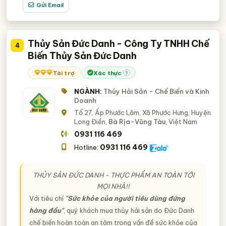
Gửi Email
Thủy Sản Đức Danh - Công Ty TNHH Chế
4
Biến Thủy Sản Đức Danh
Tài trợ
Xác thực
?
NGÀNH:
Thủy Hải Sản - Chế Biến và Kinh
Doanh
Tổ 27, Ấp Phước Lâm, Xã Phước Hưng, Huyện
Long Điền,
Bà Rịa-Vũng Tàu
, Việt Nam
0931 116 469
0931 116 469
Hotline:
THỦY SẢN ĐỨC DANH - THỰC PHẨM AN TOÀN TỚI
MỌI NHÀ!!
Với tiêu chí
"Sức khỏe của người tiêu dùng đứng
hàng đầu"
, quý khách mua thủy hải sản do Đức Danh
chế biến hoàn toàn an tâm trong vấn đề sức khỏe của