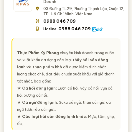
Doanh
03 Đường TL29, Phường Thạnh Lộc, Quận 12,
TP. Hồ Chí Minh
, Việt Nam
0988 046 709
0988 046 709
Hotline:
Thực Phẩm Kỳ Phong
chuyên kinh doanh trong nước
và xuất khẩu đa dạng các loại
thủy hải sản đông
lạnh và thực phẩm khô
đã được kiểm định chất
lượng chặt chẽ, đạt tiêu chuẩn xuất khẩu với giá thành
tốt nhất, bao gồm:
★ Cá hồi đông lạnh:
Lườn cá hồi, vây cá hồi, vụn cá
hồi, xương cá hồi,..
★ Cá ngừ đông lạnh:
Saku cá ngừ, thăn cá ngừ, cá
ngừ tươi, rẻo cá ngừ,..
★ Các loại hải sản đông lạnh khác:
Mực, tôm, ghẹ,
ốc,..