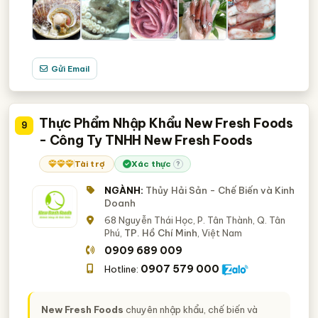
Gửi Email
Thực Phẩm Nhập Khẩu New Fresh Foods
9
- Công Ty TNHH New Fresh Foods
Tài trợ
Xác thực
?
NGÀNH:
Thủy Hải Sản - Chế Biến và Kinh
Doanh
68 Nguyễn Thái Học, P. Tân Thành, Q. Tân
Phú,
TP. Hồ Chí Minh
, Việt Nam
0909 689 009
0907 579 000
Hotline:
New Fresh Foods
chuyên nhập khẩu, chế biến và