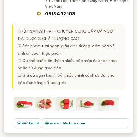
Xã Nhơn Hội, Thành phố Quy Nhơn,
Bình Định
,
Việt Nam
0913 462 108
THỦY SẢN AN HẢI - CHUYÊN CUNG CẤP CÁ NGỪ
ĐẠI DƯƠNG CHẤT LƯỢNG CAO
☑ Sản phẩm tươi ngon, giàu dinh dưỡng, đảm bảo vệ
sinh an toàn thực phẩm
☑ Có thể chế biến thành nhiều các món ăn khác nhau
hoặc sử dụng trực tiếp
☑ Giá cả cạnh tranh, có nhiều chính sách ưu đãi cho
các đơn hàng số lượng lớn
Gửi Email
www.ahfishco.com