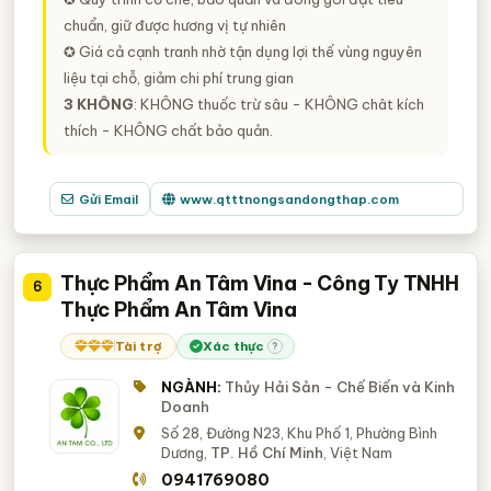
chuẩn, giữ được hương vị tự nhiên
✪ Giá cả cạnh tranh nhờ tận dụng lợi thế vùng nguyên
liệu tại chỗ, giảm chi phí trung gian
3 KHÔNG
: KHÔNG thuốc trừ sâu - KHÔNG chât kích
thích - KHÔNG chất bảo quản.
Gửi Email
www.qtttnongsandongthap.com
Thực Phẩm An Tâm Vina - Công Ty TNHH
6
Thực Phẩm An Tâm Vina
Tài trợ
Xác thực
?
NGÀNH:
Thủy Hải Sản - Chế Biến và Kinh
Doanh
Số 28, Đường N23, Khu Phố 1, Phường Bình
Dương,
TP. Hồ Chí Minh
, Việt Nam
0941769080