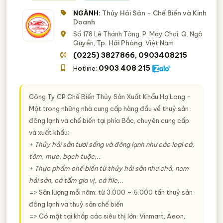
NGÀNH:
Thủy Hải Sản - Chế Biến và Kinh
Doanh
Số 178 Lê Thánh Tông, P. Máy Chai, Q. Ngô
Quyền,
Tp. Hải Phòng
, Việt Nam
(0225) 3827866
0903408215
,
0903 408 215
Hotline:
Công Ty CP Chế Biến Thủy Sản Xuất Khẩu Hạ Long -
Một trong những nhà cung cấp hàng đầu về thuỷ sản
đông lạnh và chế biến tại phía Bắc, chuyên cung cấp
và xuất khẩu:
+ Thủy hải sản tươi sống và đông lạnh như các loại cá,
tôm, mực, bạch tuộc,..
+ Thực phẩm chế biến từ thủy hải sản như chả, nem
hải sản, cá tẩm gia vị, cá file,..
=> Sản lượng mỗi năm: từ 3.000 – 6.000 tấn thuỷ sản
đông lạnh và thuỷ sản chế biến
=> Có mặt tại khắp các siêu thị lớn: Vinmart, Aeon,