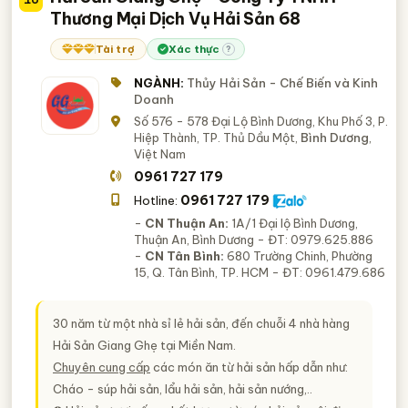
Thương Mại Dịch Vụ Hải Sản 68
Tài trợ
Xác thực
?
NGÀNH:
Thủy Hải Sản - Chế Biến và Kinh
Doanh
Số 576 - 578 Đại Lộ Bình Dương, Khu Phố 3, P.
Hiệp Thành, TP. Thủ Dầu Một,
Bình Dương
,
Việt Nam
0961 727 179
0961 727 179
Hotline:
-
CN Thuận An:
1A/1 Đại lộ Bình Dương,
Thuận An, Bình Dương - ĐT: 0979.625.886
-
CN Tân Bình:
680 Trường Chinh, Phường
15, Q. Tân Bình, TP. HCM - ĐT: 0961.479.686
30 năm từ một nhà sỉ lẻ hải sản, đến chuỗi 4 nhà hàng
Hải Sản Giang Ghẹ tại Miền Nam.
Chuyên cung cấp
các món ăn từ hải sản hấp dẫn như:
Cháo - súp hải sản, lẩu hải sản, hải sản nướng,..