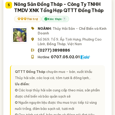
Nông Sản Đồng Tháp - Công Ty TNHH
5
TMDV XNK Tổng Hợp QTTT Đồng Tháp
Tài trợ
Xác thực
?
NGÀNH:
Thủy Hải Sản - Chế Biến và Kinh
Doanh
Số 369, Tổ 9, Ấp Tịnh Hưng, Phường Cao
Lãnh,
Đồng Tháp
, Việt Nam
(0277) 3898886
0707.05.02.01
Hotline:
QTTT Đồng Tháp
chuyên mua – bán, xuất khẩu
Thủy hải sản, các loại cá, tôm tươi & đông lạnh,..
Ưu điểm:
✪ Các loại thủy hải sản cung cấp theo mùa, sản phẩm
được chế biến và bảo quản sạch sẽ
✪ Nguồn nguyên liệu được thu mua trực tiếp từ vùng
nuôi trồng, đảm bảo sạch sẽ, tươi mới
✪ Quy trình cơ chế, bảo quản và đóng gói đạt tiêu