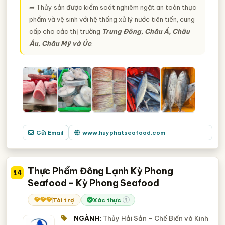
➦ Thủy sản được kiểm soát nghiêm ngặt an toàn thực
phẩm và vệ sinh với hệ thống xử lý nước tiên tiến, cung
cấp cho các thị trường
Trung Đông, Châu Á, Châu
Âu, Châu Mỹ và Úc
.
Gửi Email
www.huyphatseafood.com
Thực Phẩm Đông Lạnh Kỳ Phong
14
Seafood - Kỳ Phong Seafood
Tài trợ
Xác thực
?
NGÀNH:
Thủy Hải Sản - Chế Biến và Kinh