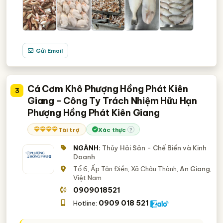
Gửi Email
Cá Cơm Khô Phượng Hồng Phát Kiên
3
Giang - Công Ty Trách Nhiệm Hữu Hạn
Phượng Hồng Phát Kiên Giang
Tài trợ
Xác thực
?
NGÀNH:
Thủy Hải Sản - Chế Biến và Kinh
Doanh
Tổ 6, Ấp Tân Điền, Xã Châu Thành,
An Giang
,
Việt Nam
0909018521
0909 018 521
Hotline: