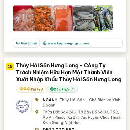
Gửi Email
www.kyphongagro.com
Thủy Hải Sản Hưng Long - Công Ty
15
Trách Nhiệm Hữu Hạn Một Thành Viên
Xuất Nhập Khẩu Thủy Hải Sản Hưng Long
Tài trợ
Xác thực
?
NGÀNH:
Thủy Hải Sản - Chế Biến và Kinh
Doanh
Thửa Đất Số 4249, Tờ Bản Đồ Số 03, Tổ 2,
Ấp An Phước, Xã Bình An, Huyện Châu Thành,
Kiên Giang
, Việt Nam
0977 070 660