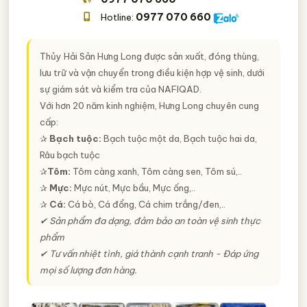
0977 070 660
Hotline:
Thủy Hải Sản Hưng Long được sản xuất, đóng thùng,
lưu trữ và vận chuyển trong điều kiện hợp vệ sinh, dưới
sự giám sát và kiểm tra của NAFIQAD.
Với hơn 20 năm kinh nghiệm, Hưng Long chuyên cung
cấp:
✰
Bạch tuộc:
Bạch tuộc một da, Bạch tuộc hai da,
Râu bạch tuộc
✰
Tôm:
Tôm càng xanh, Tôm càng sen, Tôm sú,..
✰
Mực:
Mực nút, Mực bầu, Mực ống,..
✰
Cá:
Cá bò, Cá đổng, Cá chim trắng/đen,..
✔ Sản phẩm đa dạng, đảm bảo an toàn vệ sinh thực
phẩm
✔ Tư vấn nhiệt tình, giá thành cạnh tranh - Đáp ứng
mọi số lượng đơn hàng.