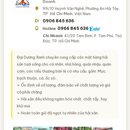
Doanh
99/10 Huỳnh Văn Nghệ, Phường An Hội Tây,
TP. Hồ Chí Minh
, Việt Nam
0906 845 636
0966 845 636
Hotline:
Chi Nhánh
: 41/20 Tam Bình, P. Tam Phú, Thủ
Đức, TP. Hồ Chí Minh.
Đại Dương Xanh chuyên cung cấp các mặt hàng hải
sản tươi sống cho cá nhân, nhà hàng, quán nhậu, quán
cơm, các tiểu thương bán lẻ có nhu cầu, gồm: Mực,
bạch thuộc, cá, ốc sò,..
➢ Ổn định về số lượng, đảm bảo về chất lượng và giá
cả phải chăng
➢ Hải sản đều không ngâm hóa chất, chất tẩy, hay
khử mùi
➢ Hoàn toàn giữ độ ngọt tự nhiên của hải sản.