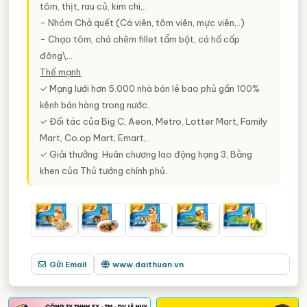
tôm, thịt, rau củ, kim chi,..
- Nhóm Chả quết (Cá viên, tôm viên, mực viên,..)
- Chạo tôm, chá chẽm fillet tẩm bột, cá hố cấp
đông\...
Thế mạnh
:
✓ Mạng lưới hơn 5.000 nhà bán lẻ bao phủ gần 100%
kênh bán hàng trong nước.
✓ Đối tác của Big C, Aeon, Metro, Lotter Mart, Family
Mart, Co.op Mart, Emart,..
✓ Giải thưởng: Huân chương lao động hạng 3, Bằng
khen của Thủ tướng chính phủ.
Gửi Email
www.daithuan.vn