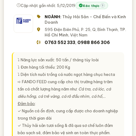
Cập nhật gần nhất: 5/12/2019
Xác thực
?
NGÀNH:
Thủy Hải Sản - Chế Biến và Kinh
Doanh
595 Điện Biên Phủ, P. 25, Q, Bình Thạnh,
TP.
Hồ Chí Minh
, Việt Nam
0763 552 333
0988 866 306
,
⤵ Năng lực sản xuất: 50 tấn / tháng tùy loài
⤵ Đơn hàng tối thiểu: 200 Kg
⤵ Diện tích nuôi trồng cá nước ngọt hàng chục hecta
➪ FANDO FEED cung cấp cho thị trường hàng trăm
tấn cá chất lượng hàng năm như:
Cá tra, cá lóc, cá
diêu hồng, cá trê vàng, cá rô đầu nhím, cá hố,..
Đảm bảo
:
✓ Nguồn cá ổn định, cung cấp được cho doanh nghiệp
trong thời gian dài
✓ Thủy hải sản tươi sống & đã qua sơ chế luôn đảm
bảo sạch sẽ, đảm bảo vệ sinh an toàn thực phẩm.