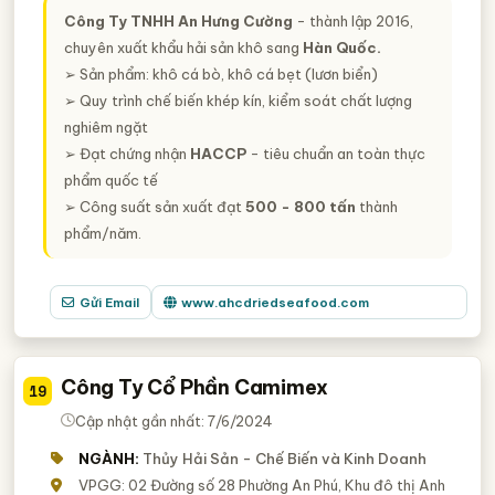
Công Ty TNHH An Hưng Cường
- thành lập 2016,
chuyên xuất khẩu hải sản khô sang
Hàn Quốc.
➢ Sản phẩm: khô cá bò, khô cá bẹt (lươn biển)
➢ Quy trình chế biến khép kín, kiểm soát chất lượng
nghiêm ngặt
➢ Đạt chứng nhận
HACCP
- tiêu chuẩn an toàn thực
phẩm quốc tế
➢ Công suất sản xuất đạt
500 - 800 tấn
thành
phẩm/năm.
Gửi Email
www.ahcdriedseafood.com
Công Ty Cổ Phần Camimex
19
Cập nhật gần nhất: 7/6/2024
NGÀNH:
Thủy Hải Sản - Chế Biến và Kinh Doanh
VPGG: 02 Đường số 28 Phường An Phú, Khu đô thị Anh