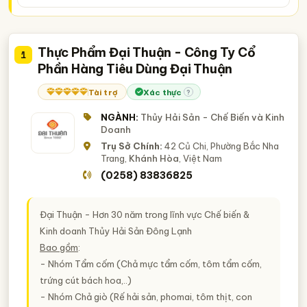
Sơn La
Thái Bình
Thanh Hóa
Thừa Thiên Huế
công ty kinh doanh thủy hải sản
TP. Cần Thơ
Đắk Lắk
Bạc Liêu
Bình Định
công ty chế biến bảo quản thủy hải sản
Bến Tre
Cà Mau
Hậu Giang
Kiên Giang
Thực Phẩm Đại Thuận - Công Ty Cổ
1
nhà cung cấp thủy hải sản
Phần Hàng Tiêu Dùng Đại Thuận
Long An
Ninh Bình
Ninh Thuận
Quảng Bình
Quảng Nam
Quảng Ngãi
Sóc Trăng
Tây Ninh
Tài trợ
Xác thực
?
Tiền Giang
Trà Vinh
Vĩnh Long
NGÀNH:
Thủy Hải Sản - Chế Biến và Kinh
Doanh
Trụ Sở Chính:
42 Củ Chi, Phường Bắc Nha
Trang,
Khánh Hòa
, Việt Nam
(0258) 83836825
Đại Thuận - Hơn 30 năm trong lĩnh vực Chế biến &
Kinh doanh Thủy Hải Sản Đông Lạnh
Bao gồm
:
- Nhóm Tẩm cốm (Chả mực tẩm cốm, tôm tẩm cốm,
trứng cút bách hoa,..)
- Nhóm Chả giò (Rế hải sản, phomai, tôm thịt, con