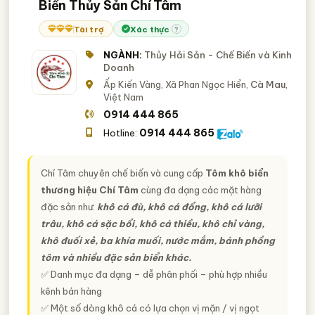
Biến Thủy Sản Chí Tâm
Tài trợ
Xác thực
?
NGÀNH:
Thủy Hải Sản - Chế Biến và Kinh
Doanh
Ấp Kiến Vàng, Xã Phan Ngọc Hiển,
Cà Mau
,
Việt Nam
0914 444 865
0914 444 865
Hotline:
Chí Tâm chuyên chế biến và cung cấp
Tôm khô biển
thương hiệu Chí Tâm
cùng đa dạng các mặt hàng
đặc sản như:
khô cá đù, khô cá đổng, khô cá lưỡi
trâu, khô cá sặc bổi, khô cá thiều, khô chỉ vàng,
khô đuối xẻ, ba khía muối, nước mắm, bánh phồng
tôm và nhiều đặc sản biển khác.
✅ Danh mục đa dạng – dễ phân phối – phù hợp nhiều
kênh bán hàng
✅ Một số dòng khô cá có lựa chọn vị mặn / vị ngọt