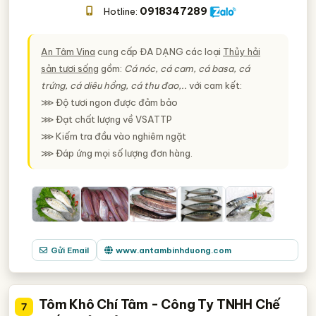
0918347289
Hotline:
An Tâm Vina
cung cấp ĐA DẠNG các loại
Thủy hải
sản tươi sống
gồm:
Cá nóc, cá cam, cá basa, cá
trứng, cá diêu hồng, cá thu đao,..
với cam kết:
⋙ Độ tươi ngon được đảm bảo
⋙ Đạt chất lượng về VSATTP
⋙ Kiếm tra đầu vào nghiêm ngặt
⋙ Đáp ứng mọi số lượng đơn hàng.
Gửi Email
www.antambinhduong.com
Tôm Khô Chí Tâm - Công Ty TNHH Chế
7