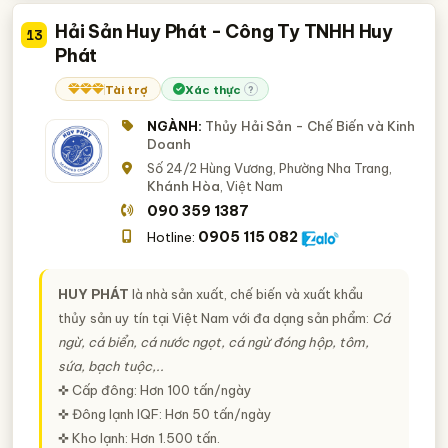
Hải Sản Huy Phát - Công Ty TNHH Huy
13
Phát
Tài trợ
Xác thực
?
NGÀNH:
Thủy Hải Sản - Chế Biến và Kinh
Doanh
Số 24/2 Hùng Vương, Phường Nha Trang,
Khánh Hòa
, Việt Nam
090 359 1387
0905 115 082
Hotline:
HUY PHÁT
là nhà sản xuất, chế biến và xuất khẩu
thủy sản uy tín tại Việt Nam với đa dạng sản phẩm:
Cá
ngừ, cá biển, cá nước ngọt, cá ngừ đóng hộp, tôm,
sứa, bạch tuộc,..
✜ Cấp đông: Hơn 100 tấn/ngày
✜ Đông lạnh IQF: Hơn 50 tấn/ngày
✜ Kho lạnh: Hơn 1.500 tấn.