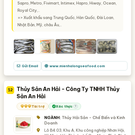
Sapro, Metro, Fivimart, Intimex, Hapro, Hiway, Ocean,
Royal City,..
=> Xuất khẩu sang Trung Quốc, Hàn Quốc, Đài Loan,
Nhật Bản, Mỹ, châu Âu,..
Gửi Email
www.mienhalongseafood.com
Thủy Sản An Hải - Công Ty TNHH Thủy
12
Sản An Hải
Tài trợ
Xác thực
?
NGÀNH:
Thủy Hải Sản - Chế Biến và Kinh
Doanh
Lô B4.03, Khu A, Khu công nghiệp Nhơn Hội,