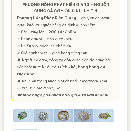
PHƯỢNG HỒNG PHÁT KIÊN GIANG – NGUỒN
CUNG CÁ CƠM ỔN ĐỊNH, UY TÍN
Phượng Hồng Phát Kiên Giang
– chuyên cá
cơm
cơm khô
với nguồn hàng ổn định quanh năm
✔ Sản lượng lớn >
200 tấn/ năm
✔ Nhận đơn sỉ – đơn xuất khẩu
✔ Nhiều quy cách, dễ chế biến
✔ Giá cạnh tranh – giao hàng đúng hẹn
◆ Ngoài cá cơm, công ty còn cung cấp đa dạng hải
sản khô:
mực khô, cá trích khô, bong bóng cá,
ruốc khô,..
◆ Phục vụ trong nước & xuất khẩu
Singapore, Hàn
Quốc, Mỹ, Malaysia, Úc
☎ Inbox ngay để nhận báo giá & tư vấn nhanh!