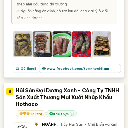
theo nhu cầu từng thị trường
✅ Nguồn hàng ổn định, hỗ trợ lâu dài cho đại lý & đối
tác kinh doanh
Gửi Email
www.facebook.com/tomkhochitam
Hải Sản Đại Dương Xanh - Công Ty TNHH
8
Sản Xuất Thương Mại Xuất Nhập Khẩu
Hothaco
Tài trợ
Xác thực
?
NGÀNH:
Thủy Hải Sản - Chế Biến và Kinh