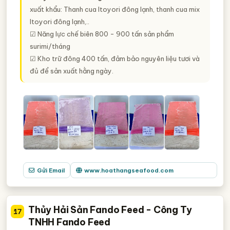
xuất khẩu: Thanh cua Itoyori đông lạnh, thanh cua mix
Itoyori đông lạnh,..
☑ Năng lực chế biên 800 - 900 tấn sản phẩm
surimi/tháng
☑ Kho trữ đông 400 tấn, đảm bảo nguyên liệu tươi và
đủ để sản xuất hằng ngày.
Gửi Email
www.hoathangseafood.com
Thủy Hải Sản Fando Feed - Công Ty
17
TNHH Fando Feed