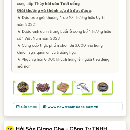
cung cấp
Thủy hải sản Tươi sống
.
Giải thưởng và thành tựu đã đạt được
:
★ Đợc trao giải thưởng "Top 10 Thương hiệu Uy tín
năm 2022"
★ Được vinh danh trong buổi lễ công bố "Thương hiệu
số 1 Việt Nam năm 2023
★ Cung cấp thực phẩm cho hơn 3.000 nhà hàng,
khách sạn, quán ăn và trường học
★ Phục vụ hơn 6.000 khách hàng lẻ, người tiêu dùng
mỗi năm.
Gửi Email
www.newfreshfoods.com.vn
Hải Sản Giang Ghẹ - Công Ty TNHH
10