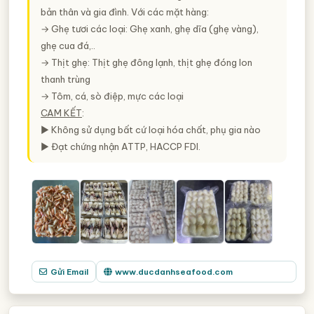
bản thân và gia đình. Với các mặt hàng:
→ Ghẹ tươi các loại: Ghẹ xanh, ghẹ dĩa (ghẹ vàng),
ghẹ cua đá,..
→ Thịt ghẹ: Thịt ghẹ đông lạnh, thịt ghẹ đóng lon
thanh trùng
→ Tôm, cá, sò điệp, mực các loại
CAM KẾT
:
► Không sử dụng bất cứ loại hóa chất, phụ gia nào
► Đạt chứng nhận ATTP, HACCP FDI.
Gửi Email
www.ducdanhseafood.com