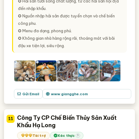
✪ Hải sản tươi sống chất lượng, từ các hải sản nội địa
đến nhập khẩu.
✪ Nguồn nhập hải sản được tuyển chọn và chế biến
công phu.
✪ Menu đa dạng, phong phú.
✪ Không gian nhà hàng rộng rãi, thoáng mát với bãi
đậu xe tiện lợi, siêu rộng.
Gửi Email
www.giangghe.com
Công Ty CP Chế Biến Thủy Sản Xuất
11
Khẩu Hạ Long
Tài trợ
Xác thực
?