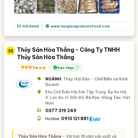
Gửi Email
www.hunglongvabseafood.com
Thủy Sản Hòa Thắng - Công Ty TNHH
16
Thủy Sản Hòa Thắng
Tài trợ
Xác thực
?
NGÀNH:
Thủy Hải Sản - Chế Biến và Kinh
Doanh
Khu Chế Biến Hải Sản Tập Trung, Ấp An Hải,
X. Lộc An, H. Đất Đỏ,
Bà Rịa-Vũng Tàu
, Việt
Nam
0377 319 249
0913 121 881
Hotline:
Thủy Sản Hòa Thắng
- Với hơn 18 năm sản xuất và