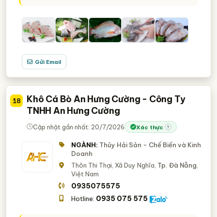
Gửi Email
Khô Cá Bò An Hưng Cường - Công Ty
18
TNHH An Hưng Cường
Cập nhật gần nhất: 20/7/2026
Xác thực
?
NGÀNH:
Thủy Hải Sản - Chế Biến và Kinh
Doanh
Thôn Thi Thại, Xã Duy Nghĩa,
Tp. Đà Nẵng
,
Việt Nam
0935075575
0935 075 575
Hotline: