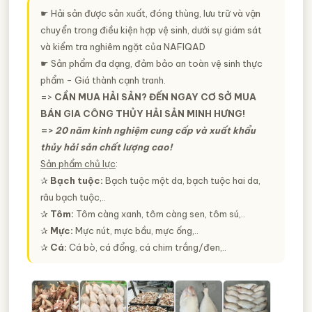
☛ Hải sản được sản xuất, đóng thùng, lưu trữ và vận
chuyển trong điều kiện hợp vệ sinh, dưới sự giám sát
và kiểm tra nghiêm ngặt của NAFIQAD
☛ Sản phẩm đa dạng, đảm bảo an toàn vệ sinh thực
phẩm - Giá thành cạnh tranh.
=>
CẦN MUA HẢI SẢN? ĐẾN NGAY CƠ SỞ MUA
BÁN GIA CÔNG THỦY HẢI SẢN MINH HƯNG!
=>
20 năm kinh nghiệm cung cấp và xuất khẩu
thủy hải sản chất lượng cao!
Sản phẩm chủ lực
:
✰
Bạch tuộc:
Bạch tuộc một da, bạch tuộc hai da,
râu bạch tuộc,..
✰
Tôm:
Tôm càng xanh, tôm càng sen, tôm sú,..
✰
Mực:
Mực nút, mực bầu, mực ống,..
✰
Cá:
Cá bò, cá đổng, cá chim trắng/đen,..