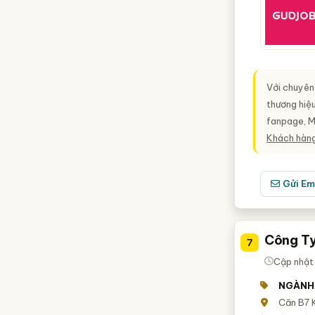
Với chuyên 
thương hiệ
fanpage, Ma
Khách hàng
Gửi Em
Công Ty
7
Cập nhật
NGÀNH
Căn B7 