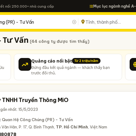
Mục lục ngành nghề A
Kết nối 250.000+ nhà cung cấp
- Tư Vấn
(44 công ty được tìm thấy)
Quảng cáo nổi bật
Từ 2 triệu/năm
cứu
Đứng đầu kết quả ngành — khách thấy bạn
trước đối thủ.
 TNHH Truyền Thông MiO
 gần nhất: 15/5/2023
:
Quan Hệ Công Chúng (PR) - Tư Vấn
 Văn Hân, P. 17, Q. Bình Thạnh,
TP. Hồ Chí Minh
, Việt Nam
180878