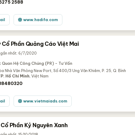
6275 2588
ail
www.hadifa.com
 Cổ Phần Quảng Cáo Việt Mai
 gần nhất: 6/7/2020
:
Quan Hệ Công Chúng (PR) - Tư Vấn
òa Nhà Văn Phòng New Port, Số 400/3 Ung Văn Khiêm, P. 25, Q. Bình
P. Hồ Chí Minh
, Việt Nam
 38480320
ail
www.vietmaiads.com
 Cổ Phần Kỷ Nguyên Xanh
gần nhất: 15/10/2018