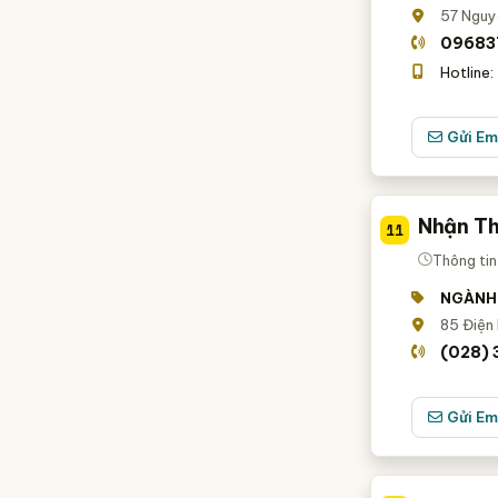
57 Nguyễ
09683
Hotline:
Gửi Em
Nhận Th
11
Thông tin
NGÀNH
85 Điện 
(028)
Gửi Em