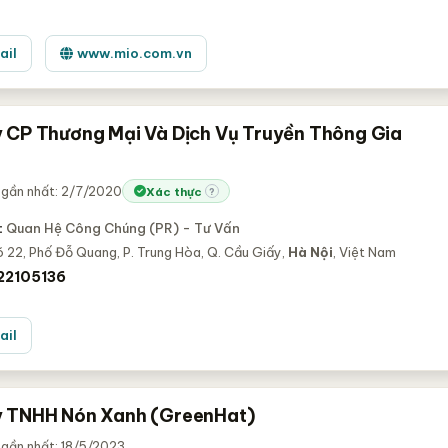
ail
www.mio.com.vn
 CP Thương Mại Và Dịch Vụ Truyền Thông Gia
 gần nhất: 2/7/2020
Xác thực
?
:
Quan Hệ Công Chúng (PR) - Tư Vấn
 22, Phố Đỗ Quang, P. Trung Hòa, Q. Cầu Giấy,
Hà Nội
, Việt Nam
22105136
ail
 TNHH Nón Xanh (GreenHat)
 gần nhất: 18/5/2023