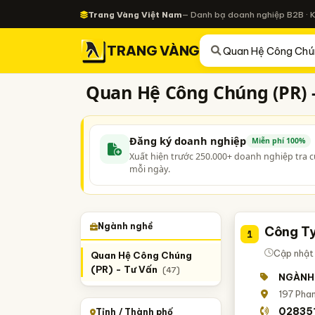
Trang Vàng Việt Nam
— Danh bạ doanh nghiệp B2B · 
TRANG VÀNG
Quan Hệ Công Chúng (PR) 
Đăng ký doanh nghiệp
Miễn phí 100%
Xuất hiện trước 250.000+ doanh nghiệp tra 
mỗi ngày.
Ngành nghề
Công Ty
1
Cập nhật
Quan Hệ Công Chúng
(PR) - Tư Vấn
(47)
NGÀNH
197 Phan
02835
Tỉnh / Thành phố