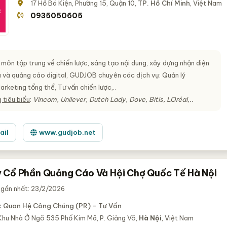
17 Hồ Bá Kiện, Phường 15, Quận 10,
TP. Hồ Chí Minh
, Việt Nam
0935050605
môn tập trung về chiến lược, sáng tạo nội dung, xây dựng nhận diện
u và quảng cáo digital, GUDJOB chuyên các dịch vụ: Quản lý
rketing tổng thể, Tư vấn chiến lược,..
 tiêu biểu
:
Vincom, Unilever, Dutch Lady, Dove, Bitis, LOréal,..
ail
www.gudjob.net
 Cổ Phần Quảng Cáo Và Hội Chợ Quốc Tế Hà Nội
 gần nhất: 23/2/2026
:
Quan Hệ Công Chúng (PR) - Tư Vấn
Khu Nhà Ở Ngõ 535 Phố Kim Mã, P. Giảng Võ,
Hà Nội
, Việt Nam