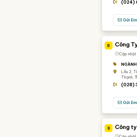
(024) 
Gửi Em
Công Ty
8
Cập nhật
NGÀNH
Lầu 2, T
Thạnh,
T
(028)
Gửi Em
Công ty
9
Cập nhật 