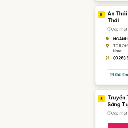
An Thái
5
Thái
Cập nhật
NGÀNH
TOJI Off
Nam
(028)
Gửi Em
Truyền 
6
Sáng T
Cập nhật