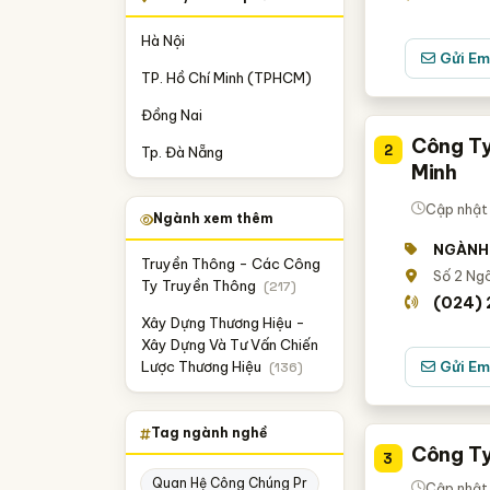
Hà Nội
Gửi Em
TP. Hồ Chí Minh (TPHCM)
Đồng Nai
Công Ty
2
Tp. Đà Nẵng
Minh
Cập nhật
Ngành xem thêm
NGÀNH
Truyền Thông - Các Công
Số 2 Ngõ
Ty Truyền Thông
(217)
(024) 
Xây Dựng Thương Hiệu -
Xây Dựng Và Tư Vấn Chiến
Lược Thương Hiệu
Gửi Em
(136)
Tag ngành nghề
Công Ty
3
Quan Hệ Công Chúng Pr
Cập nhật