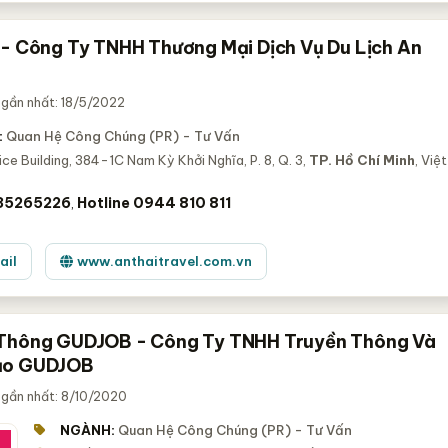
 - Công Ty TNHH Thương Mại Dịch Vụ Du Lịch An
 gần nhất: 18/5/2022
:
Quan Hệ Công Chúng (PR) - Tư Vấn
ice Building, 384-1C Nam Kỳ Khởi Nghĩa, P. 8, Q. 3,
TP. Hồ Chí Minh
, Việt
 35265226
Hotline 0944 810 811
,
ail
www.anthaitravel.com.vn
Thông GUDJOB - Công Ty TNHH Truyền Thông Và
ạo GUDJOB
 gần nhất: 8/10/2020
NGÀNH:
Quan Hệ Công Chúng (PR) - Tư Vấn