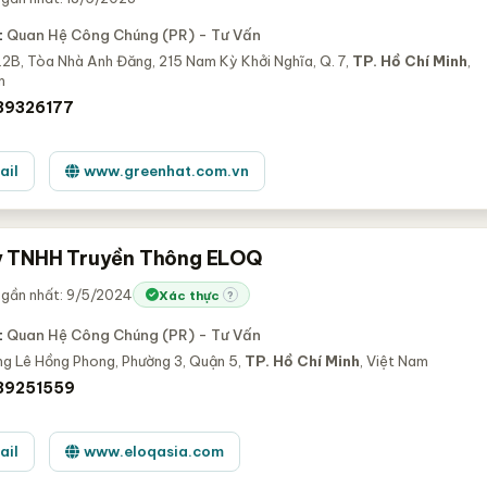
:
Quan Hệ Công Chúng (PR) - Tư Vấn
2B, Tòa Nhà Anh Đăng, 215 Nam Kỳ Khởi Nghĩa, Q. 7,
TP. Hồ Chí Minh
,
m
39326177
ail
www.greenhat.com.vn
y TNHH Truyền Thông ELOQ
 gần nhất: 9/5/2024
Xác thực
?
:
Quan Hệ Công Chúng (PR) - Tư Vấn
ng Lê Hồng Phong, Phường 3, Quận 5,
TP. Hồ Chí Minh
, Việt Nam
39251559
ail
www.eloqasia.com