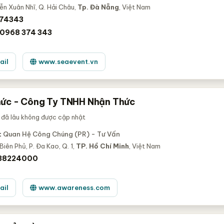
n Xuân Nhĩ, Q. Hải Châu,
Tp. Đà Nẵng
, Việt Nam
74343
0968 374 343
ail
www.seaevent.vn
ức - Công Ty TNHH Nhận Thức
 đã lâu không được cập nhật
:
Quan Hệ Công Chúng (PR) - Tư Vấn
Biên Phủ, P. Đa Kao, Q. 1,
TP. Hồ Chí Minh
, Việt Nam
 38224000
ail
www.awareness.com