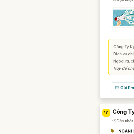
Công Ty Kỷ
Dịch vụ chí
Ngoài ra, 
Hãy để chú
Gửi Em
Công Ty
10
Cập nhật 
NGÀNH