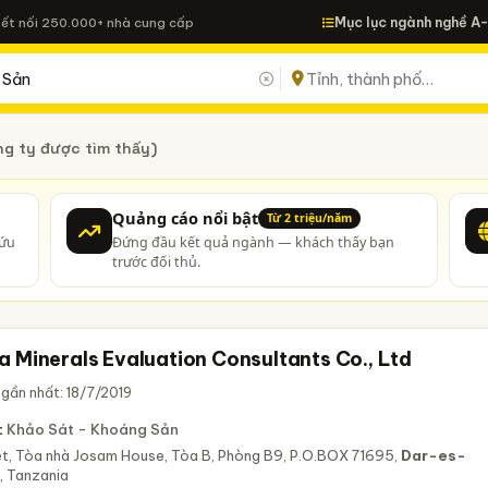
Mục lục ngành nghề A
Kết nối 250.000+ nhà cung cấp
ng ty được tìm thấy)
Quảng cáo nổi bật
Từ 2 triệu/năm
cứu
Đứng đầu kết quả ngành — khách thấy bạn
trước đối thủ.
a Minerals Evaluation Consultants Co., Ltd
gần nhất: 18/7/2019
:
Khảo Sát - Khoáng Sản
ệt, Tòa nhà Josam House, Tòa B, Phòng B9, P.O.BOX 71695,
Dar-es-
, Tanzania