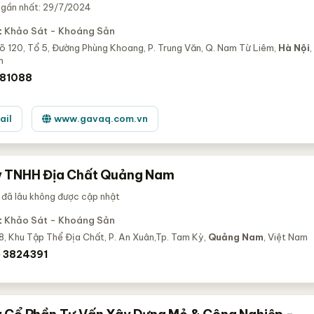
 gần nhất: 29/7/2024
:
Khảo Sát - Khoáng Sản
õ 120, Tổ 5, Đường Phùng Khoang, P. Trung Văn, Q. Nam Từ Liêm,
Hà Nội
,
m
81088
ail
www.gavaq.com.vn
y TNHH Địa Chất Quảng Nam
 đã lâu không được cập nhật
:
Khảo Sát - Khoáng Sản
, Khu Tập Thể Địa Chất, P. An Xuân,Tp. Tam Kỳ,
Quảng Nam
, Việt Nam
 3824391