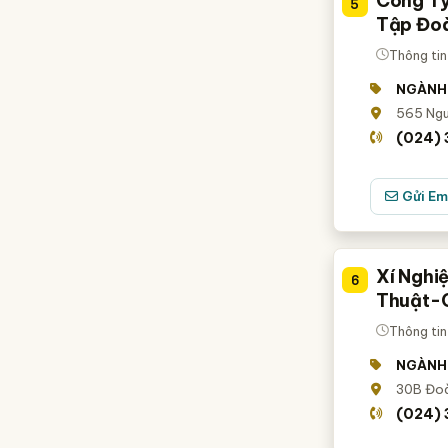
Công Ty
5
Tập Đoà
Thông tin
NGÀNH
565 Nguy
(024)
Gửi Em
Xí Nghi
6
Thuật-C
Thông tin
NGÀNH
30B Đoà
(024)