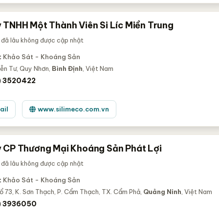
 TNHH Một Thành Viên Si Líc Miền Trung
 đã lâu không được cập nhật
:
Khảo Sát - Khoáng Sản
ễn Tư, Quy Nhơn,
Bình Định
, Việt Nam
) 3520422
ail
www.silimeco.com.vn
 CP Thương Mại Khoáng Sản Phát Lợi
 đã lâu không được cập nhật
:
Khảo Sát - Khoáng Sản
ổ 73, K. Sơn Thạch, P. Cẩm Thạch, TX. Cẩm Phả,
Quảng Ninh
, Việt Nam
) 3936050