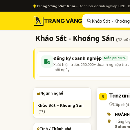
Trang Vàng Việt Nam
— Danh bạ doanh nghiệp B2B · 
TRANG VÀNG
Khảo Sát - Khoáng Sản
(17 cô
Đăng ký doanh nghiệp
Miễn phí 100%
Xuất hiện trước 250.000+ doanh nghiệp tra 
mỗi ngày.
Ngành nghề
Tanzani
1
Cập nhật 
Khảo Sát - Khoáng Sản
(17)
NGÀNH
Tầng tr
Salaam
Tỉnh / Thành phố