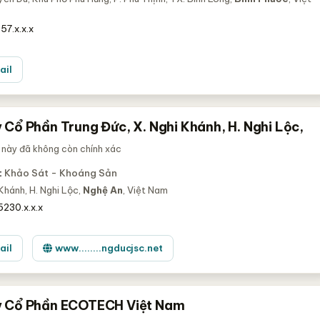
57.x.x.x
ail
 Cổ Phần Trung Đức, X. Nghi Khánh, H. Nghi Lộc,
 này đã không còn chính xác
:
Khảo Sát - Khoáng Sản
Khánh, H. Nghi Lộc,
Nghệ An
, Việt Nam
5230.x.x.x
ail
www........ngducjsc.net
y Cổ Phần ECOTECH Việt Nam