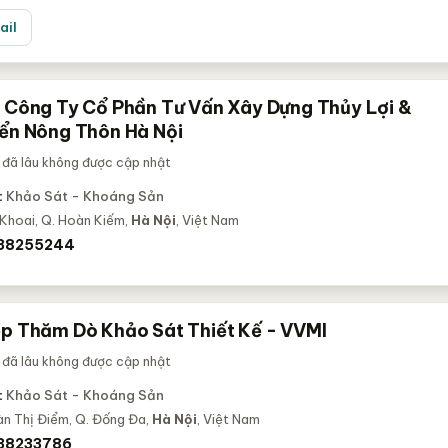
ail
- Công Ty Cổ Phần Tư Vấn Xây Dựng Thủy Lợi &
iển Nông Thôn Hà Nội
 đã lâu không được cập nhật
:
Khảo Sát - Khoáng Sản
 Khoai, Q. Hoàn Kiếm,
Hà Nội
, Việt Nam
 38255244
ệp Thăm Dò Khảo Sát Thiết Kế - VVMI
 đã lâu không được cập nhật
:
Khảo Sát - Khoáng Sản
n Thị Điểm, Q. Đống Đa,
Hà Nội
, Việt Nam
 38233786