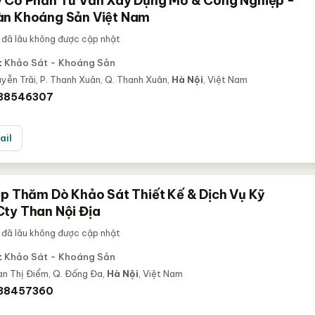
 Cổ Phần Tư Vấn Xây Dựng Mỏ & Công Nghiệp -
n Khoáng Sản Việt Nam
 đã lâu không được cập nhật
:
Khảo Sát - Khoáng Sản
ễn Trãi, P. Thanh Xuân, Q. Thanh Xuân,
Hà Nội
, Việt Nam
 38546307
ail
ệp Thăm Dò Khảo Sát Thiết Kế & Dịch Vụ Kỹ
ty Than Nội Địa
 đã lâu không được cập nhật
:
Khảo Sát - Khoáng Sản
n Thị Điểm, Q. Đống Đa,
Hà Nội
, Việt Nam
 38457360