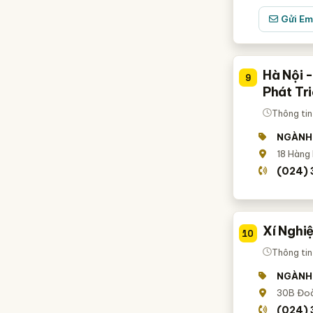
Gửi Em
Hà Nội 
9
Phát Tr
Thông tin
NGÀNH
18 Hàng
(024)
Xí Nghi
10
Thông tin
NGÀNH
30B Đoà
(024)