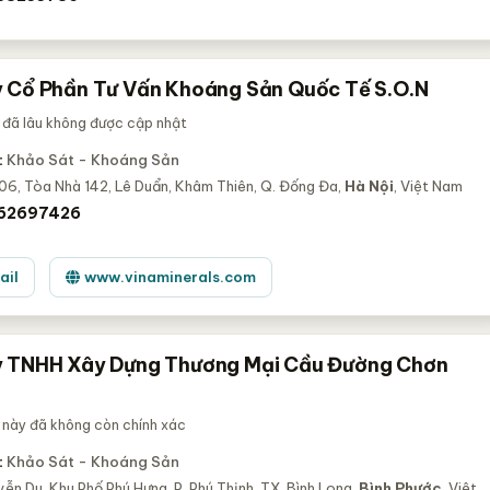
 Cổ Phần Tư Vấn Khoáng Sản Quốc Tế S.O.N
 đã lâu không được cập nhật
:
Khảo Sát - Khoáng Sản
06, Tòa Nhà 142, Lê Duẩn, Khâm Thiên, Q. Đống Đa,
Hà Nội
, Việt Nam
 62697426
ail
www.vinaminerals.com
 TNHH Xây Dựng Thương Mại Cầu Đường Chơn
 này đã không còn chính xác
:
Khảo Sát - Khoáng Sản
ễn Du, Khu Phố Phú Hưng, P. Phú Thịnh, TX. Bình Long,
Bình Phước
, Việt