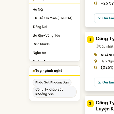
+25 57
Hà Nội
TP. Hồ Chí Minh (TPHCM)
Gửi Em
Đồng Nai
Bà Rịa-Vũng Tàu
Công Ty
2
Bình Phước
Cập nhật 
Nghệ An
NGÀNH
I1/5 Ngu
Quảng Ninh
(0251
Bình Định
Tag ngành nghề
Quảng Nam
Gửi Em
Khảo Sát Khoáng Sản
Công Ty Khảo Sát
Khoáng Sản
Công Ty
3
Luyện 