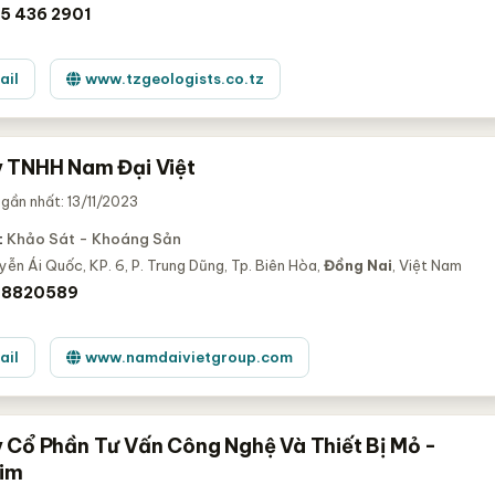
5 436 2901
ail
www.tzgeologists.co.tz
 TNHH Nam Đại Việt
gần nhất: 13/11/2023
:
Khảo Sát - Khoáng Sản
yễn Ái Quốc, KP. 6, P. Trung Dũng, Tp. Biên Hòa,
Đồng Nai
, Việt Nam
) 8820589
ail
www.namdaivietgroup.com
 Cổ Phần Tư Vấn Công Nghệ Và Thiết Bị Mỏ -
Kim