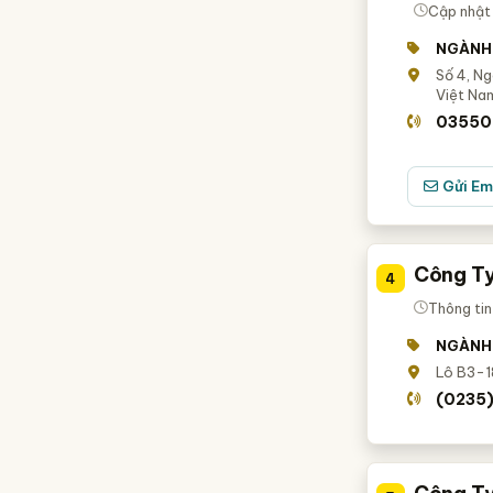
Cập nhật
NGÀNH
Số 4, Ng
Việt Na
03550
Gửi Em
Công T
4
Thông tin
NGÀNH
Lô B3-18
(0235)