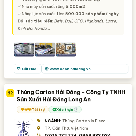
✓ Nhà máy sản xuất rộng
5.000m2
✓ Năng lực sản xuất: Hơn
500.000 sản phẩm/ ngày
Đối tác tiêu biểu
:
Bitis, Doji, CFC, Highlands, Lotte,
Kinh Đô, Honda,..
Gửi Email
www.baobihaidang.vn
Thùng Carton Hải Đăng - Công Ty TNHH
12
Sản Xuất Hải Đăng Long An
Tài trợ
Xác thực
?
NGÀNH:
Thùng Carton In Flexo
TP. Cần Thơ
, Việt Nam
0706 272 774
0969 933 034
,