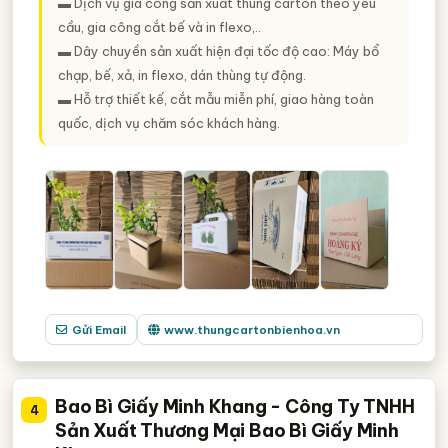
▬ Dịch vụ gia công sản xuất thùng carton theo yêu
cầu, gia công cắt bế và in flexo,..
▬ Dây chuyền sản xuất hiện đại tốc độ cao: Máy bổ
chạp, bế, xả, in flexo, dán thùng tự động.
▬ Hỗ trợ thiết kế, cắt mẫu miễn phí, giao hàng toàn
quốc, dịch vụ chăm sóc khách hàng.
Gửi Email
www.thungcartonbienhoa.vn
Bao Bì Giấy Minh Khang - Công Ty TNHH
4
Sản Xuất Thương Mại Bao Bì Giấy Minh