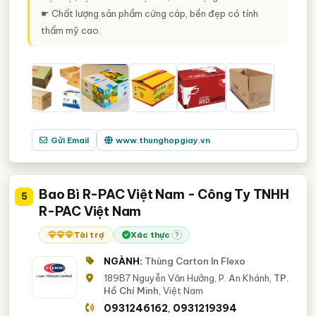
☛ Chất lượng sản phầm cứng cáp, bền đẹp có tính
thẩm mỹ cao.
Gửi Email
www.thunghopgiay.vn
Bao Bì R-PAC Việt Nam - Công Ty TNHH
5
R-PAC Việt Nam
Tài trợ
Xác thực
?
NGÀNH:
Thùng Carton In Flexo
189B7 Nguyễn Văn Hưởng, P. An Khánh,
TP.
Hồ Chí Minh
, Việt Nam
0931246162
0931219394
,