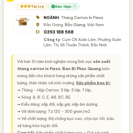
Tài trợ
Xác thực
?
NGÀNH:
Thùng Carton In Flexo
Bắc Giang,
Bắc Giang
, Việt Nam
0393 188 568
Công ty:
Cụm CN Xuân Lâm, Phường Xuân
Lâm, Thị Xã Thuận Thành, Bắc Ninh
Với hơn 10 năm kinh nghiệm trong lĩnh vực
sản xuất
thùng carton in flexo
,
Bao Bì Phúc Quang
luôn
mang đến cho khách hàng những sản phẩm chất
lượng, thân thiện với môi trường.
Sản phẩm bao bì:
➟ Thùng - Hộp Carton: 3 lớp, 5 lớp, 7 lớp,..
➟ Sóng: A, B, C, E, AB, BC, BE
➟ Kiểu dáng: nắp đối, nắp gài, nắp âm dương.
➟ Về định lượng: Từ 120 - 300 gram/m2.
➟ Về chất lượng: Độ chống bục cao, chịu lực tốt, bảo
vệ hàng hóa tuyệt đối.
Cam kết
: Sản phẩm chất lượng cao - Giá cả cạnh