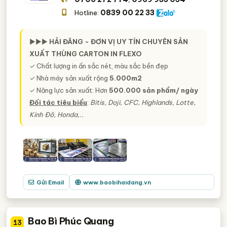
0839 00 22 33
Hotline:
►►►
HẢI ĐĂNG - ĐƠN VỊ UY TÍN CHUYÊN SẢN
XUẤT THÙNG CARTON IN FLEXO
✓ Chất lượng in ấn sắc nét, màu sắc bền đẹp
✓ Nhà máy sản xuất rộng
5.000m2
✓ Năng lực sản xuất: Hơn
500.000 sản phẩm/ ngày
Đối tác tiêu biểu
:
Bitis, Doji, CFC, Highlands, Lotte,
Kinh Đô, Honda,..
Gửi Email
www.baobihaidang.vn
Bao Bì Phúc Quang
13