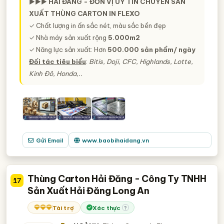
►►►
HẢI ĐĂNG - ĐƠN VỊ UY TÍN CHUYÊN SẢN
XUẤT THÙNG CARTON IN FLEXO
✓ Chất lượng in ấn sắc nét, màu sắc bền đẹp
✓ Nhà máy sản xuất rộng
5.000m2
✓ Năng lực sản xuất: Hơn
500.000 sản phẩm/ ngày
Đối tác tiêu biểu
:
Bitis, Doji, CFC, Highlands, Lotte,
Kinh Đô, Honda,..
Gửi Email
www.baobihaidang.vn
Thùng Carton Hải Đăng - Công Ty TNHH
17
Sản Xuất Hải Đăng Long An
Tài trợ
Xác thực
?