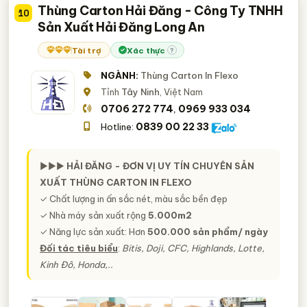
Thùng Carton Hải Đăng - Công Ty TNHH
10
Sản Xuất Hải Đăng Long An
Tài trợ
Xác thực
?
NGÀNH:
Thùng Carton In Flexo
Tỉnh
Tây Ninh
, Việt Nam
0706 272 774
0969 933 034
,
0839 00 22 33
Hotline:
►►►
HẢI ĐĂNG - ĐƠN VỊ UY TÍN CHUYÊN SẢN
XUẤT THÙNG CARTON IN FLEXO
✓ Chất lượng in ấn sắc nét, màu sắc bền đẹp
✓ Nhà máy sản xuất rộng
5.000m2
✓ Năng lực sản xuất: Hơn
500.000 sản phẩm/ ngày
Đối tác tiêu biểu
:
Bitis, Doji, CFC, Highlands, Lotte,
Kinh Đô, Honda,..