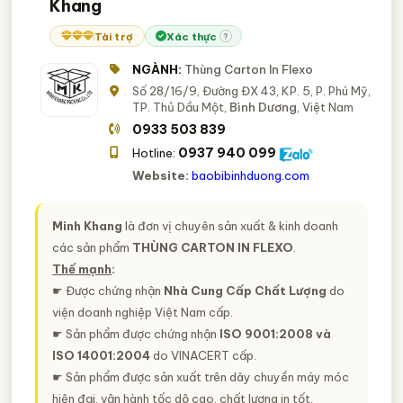
Khang
Tài trợ
Xác thực
?
NGÀNH:
Thùng Carton In Flexo
Số 28/16/9, Đường ĐX 43, KP. 5, P. Phú Mỹ,
TP. Thủ Dầu Một,
Bình Dương
, Việt Nam
0933 503 839
0937 940 099
Hotline:
Website:
baobibinhduong.com
Minh Khang
là đơn vị chuyên sản xuất & kinh doanh
các sản phẩm
THÙNG CARTON IN FLEXO
.
Thế mạnh
:
☛ Được chứng nhận
Nhà Cung Cấp Chất Lượng
do
viện doanh nghiệp Việt Nam cấp.
☛ Sản phẩm được chứng nhận
ISO 9001:2008 và
ISO 14001:2004
do VINACERT cấp.
☛ Sản phẩm được sản xuất trên dây chuyền máy móc
hiện đại, vận hành tốc dộ cao, chất lượng in tốt.