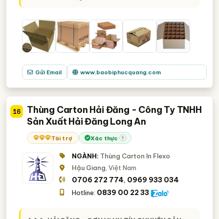
Gửi Email
www.baobiphucquang.com
Thùng Carton Hải Đăng - Công Ty TNHH
16
Sản Xuất Hải Đăng Long An
Tài trợ
Xác thực
?
NGÀNH:
Thùng Carton In Flexo
Hậu Giang
, Việt Nam
0706 272 774
0969 933 034
,
0839 00 22 33
Hotline: