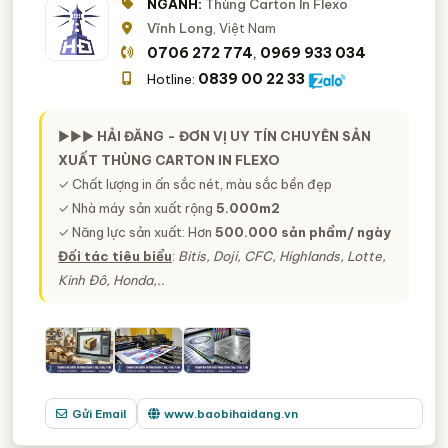
NGÀNH:
Thùng Carton In Flexo
Vĩnh Long
, Việt Nam
0706 272 774
0969 933 034
,
0839 00 22 33
Hotline:
►►►
HẢI ĐĂNG - ĐƠN VỊ UY TÍN CHUYÊN SẢN
XUẤT THÙNG CARTON IN FLEXO
✓ Chất lượng in ấn sắc nét, màu sắc bền đẹp
✓ Nhà máy sản xuất rộng
5.000m2
✓ Năng lực sản xuất: Hơn
500.000 sản phẩm/ ngày
Đối tác tiêu biểu
:
Bitis, Doji, CFC, Highlands, Lotte,
Kinh Đô, Honda,..
Gửi Email
www.baobihaidang.vn