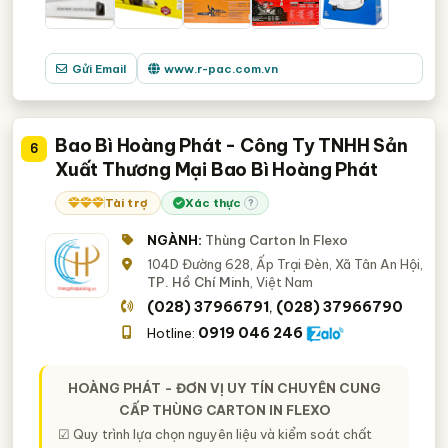
Gửi Email
www.r-pac.com.vn
Bao Bì Hoàng Phát - Công Ty TNHH Sản
6
Xuất Thương Mại Bao Bì Hoàng Phát
Tài trợ
Xác thực
?
NGÀNH:
Thùng Carton In Flexo
104D Đường 628, Ấp Trại Đèn, Xã Tân An Hội,
TP. Hồ Chí Minh
, Việt Nam
(028) 37966791
(028) 37966790
,
0919 046 246
Hotline:
HOÀNG PHÁT - ĐƠN VỊ UY TÍN CHUYÊN CUNG
CẤP THÙNG CARTON IN FLEXO
☑ Quy trình lựa chọn nguyên liệu và kiểm soát chất