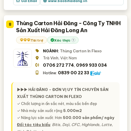
Gửi Email
www.baobihaidang.vn
Thùng Carton Hải Đăng - Công Ty TNHH
8
Sản Xuất Hải Đăng Long An
Tài trợ
Xác thực
?
NGÀNH:
Thùng Carton In Flexo
Trà Vinh
, Việt Nam
0706 272 774
0969 933 034
,
0839 00 22 33
Hotline:
►►►
HẢI ĐĂNG - ĐƠN VỊ UY TÍN CHUYÊN SẢN
XUẤT THÙNG CARTON IN FLEXO
✓ Chất lượng in ấn sắc nét, màu sắc bền đẹp
✓ Nhà máy sản xuất rộng
5.000m2
✓ Năng lực sản xuất: Hơn
500.000 sản phẩm/ ngày
Đối tác tiêu biểu
:
Bitis, Doji, CFC, Highlands, Lotte,