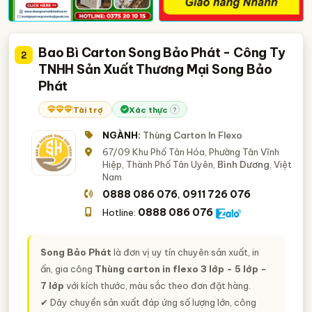
Bao Bì Carton Song Bảo Phát - Công Ty
2
TNHH Sản Xuất Thương Mại Song Bảo
Phát
Tài trợ
Xác thực
?
NGÀNH:
Thùng Carton In Flexo
67/09 Khu Phố Tân Hóa, Phường Tân Vĩnh
Hiệp, Thành Phố Tân Uyên,
Bình Dương
, Việt
Nam
0888 086 076
0911 726 076
,
0888 086 076
Hotline:
Song Bảo Phát
là đơn vị uy tín chuyên sản xuất, in
ấn, gia công
Thùng carton in flexo 3 lớp - 5 lớp -
7 lớp
với kích thước, màu sắc theo đơn đặt hàng.
✔ Dây chuyền sản xuất đáp ứng số lượng lớn, công