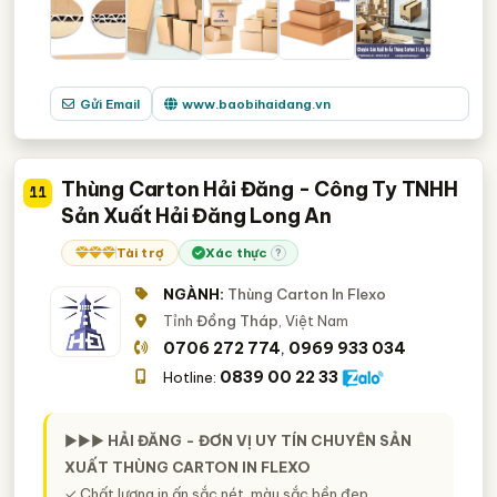
Gửi Email
www.baobihaidang.vn
Thùng Carton Hải Đăng - Công Ty TNHH
11
Sản Xuất Hải Đăng Long An
Tài trợ
Xác thực
?
NGÀNH:
Thùng Carton In Flexo
Tỉnh
Đồng Tháp
, Việt Nam
0706 272 774
0969 933 034
,
0839 00 22 33
Hotline:
►►►
HẢI ĐĂNG - ĐƠN VỊ UY TÍN CHUYÊN SẢN
XUẤT THÙNG CARTON IN FLEXO
✓ Chất lượng in ấn sắc nét, màu sắc bền đẹp