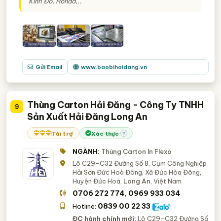
Kinh Đô, Honda,..
Gửi Email
www.baobihaidang.vn
Thùng Carton Hải Đăng - Công Ty TNHH
9
Sản Xuất Hải Đăng Long An
Tài trợ
Xác thực
?
NGÀNH:
Thùng Carton In Flexo
Lô C29-C32 Đường Số 8, Cụm Công Nghiệp
Hải Sơn Đức Hoà Đông, Xã Đức Hòa Đông,
Huyện Đức Hoà,
Long An
, Việt Nam
0706 272 774
0969 933 034
,
0839 00 22 33
Hotline:
ĐC hành chính mới:
Lô C29-C32 Đường Số