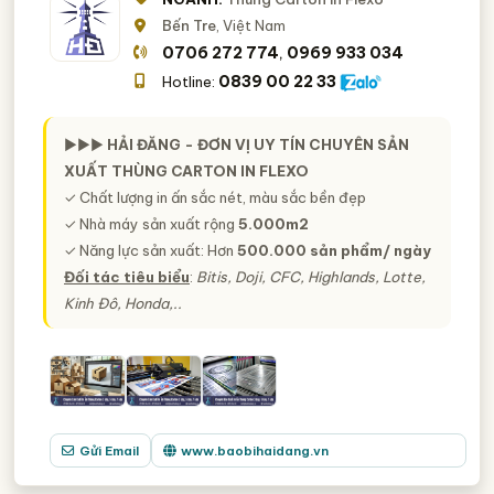
Bến Tre
, Việt Nam
0706 272 774
0969 933 034
,
0839 00 22 33
Hotline:
►►►
HẢI ĐĂNG - ĐƠN VỊ UY TÍN CHUYÊN SẢN
XUẤT THÙNG CARTON IN FLEXO
✓ Chất lượng in ấn sắc nét, màu sắc bền đẹp
✓ Nhà máy sản xuất rộng
5.000m2
✓ Năng lực sản xuất: Hơn
500.000 sản phẩm/ ngày
Đối tác tiêu biểu
:
Bitis, Doji, CFC, Highlands, Lotte,
Kinh Đô, Honda,..
Gửi Email
www.baobihaidang.vn