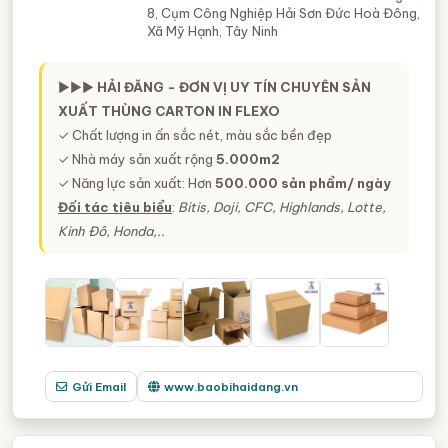
8, Cụm Công Nghiệp Hải Sơn Đức Hoà Đông,
Xã Mỹ Hạnh, Tây Ninh
►►►
HẢI ĐĂNG - ĐƠN VỊ UY TÍN CHUYÊN SẢN
XUẤT THÙNG CARTON IN FLEXO
✓ Chất lượng in ấn sắc nét, màu sắc bền đẹp
✓ Nhà máy sản xuất rộng
5.000m2
✓ Năng lực sản xuất: Hơn
500.000 sản phẩm/ ngày
Đối tác tiêu biểu
:
Bitis, Doji, CFC, Highlands, Lotte,
Kinh Đô, Honda,..
Gửi Email
www.baobihaidang.vn