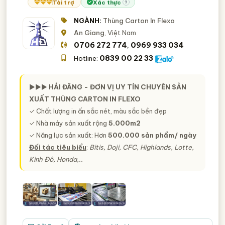
Tài trợ
Xác thực
?
NGÀNH:
Thùng Carton In Flexo
An Giang
, Việt Nam
0706 272 774
0969 933 034
,
0839 00 22 33
Hotline:
►►►
HẢI ĐĂNG - ĐƠN VỊ UY TÍN CHUYÊN SẢN
XUẤT THÙNG CARTON IN FLEXO
✓ Chất lượng in ấn sắc nét, màu sắc bền đẹp
✓ Nhà máy sản xuất rộng
5.000m2
✓ Năng lực sản xuất: Hơn
500.000 sản phẩm/ ngày
Đối tác tiêu biểu
:
Bitis, Doji, CFC, Highlands, Lotte,
Kinh Đô, Honda,..