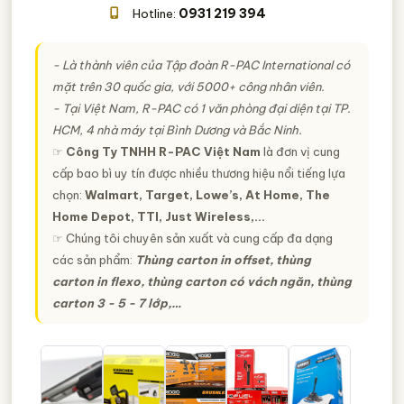
0931 219 394
Hotline:
- Là thành viên của Tập đoàn R-PAC International có
mặt trên 30 quốc gia, với 5000+ công nhân viên.
- Tại Việt Nam, R-PAC có 1 văn phòng đại diện tại TP.
HCM, 4 nhà máy tại Bình Dương và Bắc Ninh.
☞
Công Ty TNHH R-PAC Việt Nam
là đơn vị cung
cấp bao bì uy tín được nhiều thương hiệu nổi tiếng lựa
chọn:
Walmart, Target, Lowe’s, At Home, The
Home Depot, TTI, Just Wireless,…
☞ Chúng tôi chuyên sản xuất và cung cấp đa dạng
các sản phẩm:
Thùng carton in offset, thùng
carton in flexo, thùng carton có vách ngăn, thùng
carton 3 - 5 - 7 lớp,…