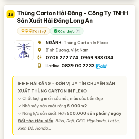
Thùng Carton Hải Đăng - Công Ty TNHH
18
Sản Xuất Hải Đăng Long An
Tài trợ
Xác thực
?
NGÀNH:
Thùng Carton In Flexo
Bình Dương
, Việt Nam
0706 272 774
0969 933 034
,
0839 00 22 33
Hotline:
►►►
HẢI ĐĂNG - ĐƠN VỊ UY TÍN CHUYÊN SẢN
XUẤT THÙNG CARTON IN FLEXO
✓ Chất lượng in ấn sắc nét, màu sắc bền đẹp
✓ Nhà máy sản xuất rộng
5.000m2
✓ Năng lực sản xuất: Hơn
500.000 sản phẩm/ ngày
Đối tác tiêu biểu
:
Bitis, Doji, CFC, Highlands, Lotte,
Kinh Đô, Honda,..