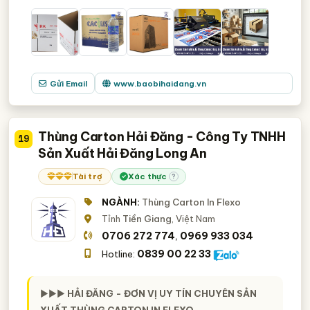
Gửi Email
www.baobihaidang.vn
Thùng Carton Hải Đăng - Công Ty TNHH
19
Sản Xuất Hải Đăng Long An
Tài trợ
Xác thực
?
NGÀNH:
Thùng Carton In Flexo
Tỉnh
Tiền Giang
, Việt Nam
0706 272 774
0969 933 034
,
0839 00 22 33
Hotline:
►►►
HẢI ĐĂNG - ĐƠN VỊ UY TÍN CHUYÊN SẢN
XUẤT THÙNG CARTON IN FLEXO