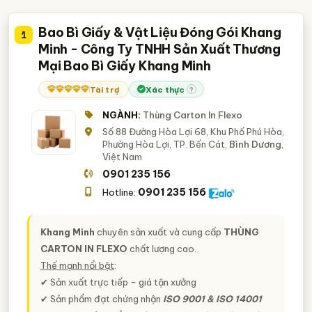
Bao Bì Giấy & Vật Liệu Đóng Gói Khang
1
Minh - Công Ty TNHH Sản Xuất Thương
Mại Bao Bì Giấy Khang Minh
Tài trợ
Xác thực
?
NGÀNH:
Thùng Carton In Flexo
Số 88 Đường Hòa Lợi 68, Khu Phố Phú Hòa,
Phường Hòa Lợi, TP. Bến Cát,
Bình Dương
,
Việt Nam
0901 235 156
0901 235 156
Hotline:
Khang Minh
chuyên sản xuất và cung cấp
THÙNG
CARTON IN FLEXO
chất lượng cao.
Thế mạnh nổi bật
:
✔ Sản xuất trực tiếp - giá tận xưởng
✔ Sản phẩm đạt chứng nhận
ISO 9001 & ISO 14001