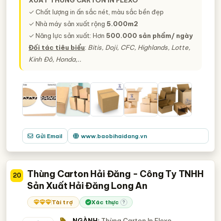
✓ Chất lượng in ấn sắc nét, màu sắc bền đẹp
✓ Nhà máy sản xuất rộng
5.000m2
✓ Năng lực sản xuất: Hơn
500.000 sản phẩm/ ngày
Đối tác tiêu biểu
:
Bitis, Doji, CFC, Highlands, Lotte,
Kinh Đô, Honda,..
Gửi Email
www.baobihaidang.vn
Thùng Carton Hải Đăng - Công Ty TNHH
20
Sản Xuất Hải Đăng Long An
Tài trợ
Xác thực
?
NGÀNH:
Thùng Carton In Flexo