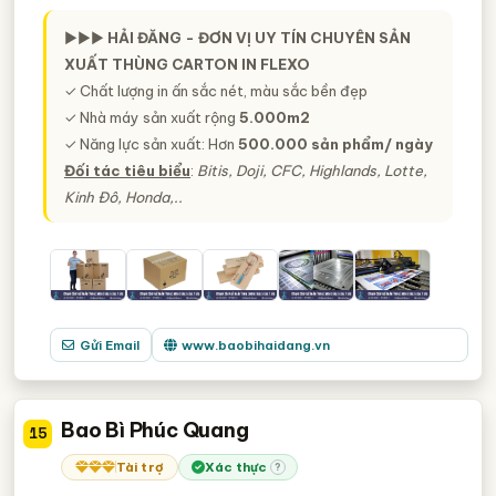
►►►
HẢI ĐĂNG - ĐƠN VỊ UY TÍN CHUYÊN SẢN
XUẤT THÙNG CARTON IN FLEXO
✓ Chất lượng in ấn sắc nét, màu sắc bền đẹp
✓ Nhà máy sản xuất rộng
5.000m2
✓ Năng lực sản xuất: Hơn
500.000 sản phẩm/ ngày
Đối tác tiêu biểu
:
Bitis, Doji, CFC, Highlands, Lotte,
Kinh Đô, Honda,..
Gửi Email
www.baobihaidang.vn
Bao Bì Phúc Quang
15
Tài trợ
Xác thực
?