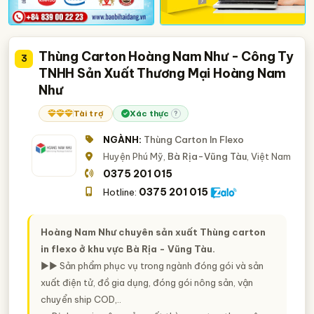
Thùng Carton Hoàng Nam Như - Công Ty
3
TNHH Sản Xuất Thương Mại Hoàng Nam
Như
Tài trợ
Xác thực
?
NGÀNH:
Thùng Carton In Flexo
Huyện Phú Mỹ,
Bà Rịa-Vũng Tàu
, Việt Nam
0375 201 015
0375 201 015
Hotline:
Hoàng Nam Như chuyên sản xuất Thùng carton
in flexo ở khu vực Bà Rịa - Vũng Tàu.
►► Sản phẩm phục vụ trong ngành đóng gói và sản
xuất điện tử, đồ gia dụng, đóng gói nông sản, vận
chuyển ship COD,..