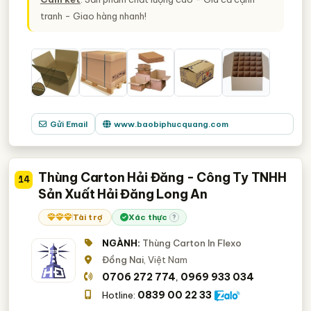
tranh - Giao hàng nhanh!
Gửi Email
www.baobiphucquang.com
Thùng Carton Hải Đăng - Công Ty TNHH
14
Sản Xuất Hải Đăng Long An
Tài trợ
Xác thực
?
NGÀNH:
Thùng Carton In Flexo
Đồng Nai
, Việt Nam
0706 272 774
0969 933 034
,
0839 00 22 33
Hotline: