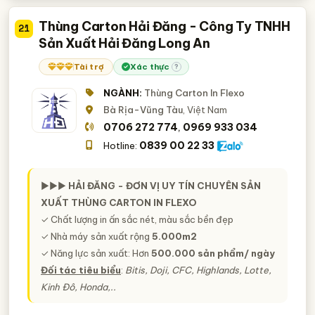
Thùng Carton Hải Đăng - Công Ty TNHH
21
Sản Xuất Hải Đăng Long An
Tài trợ
Xác thực
?
NGÀNH:
Thùng Carton In Flexo
Bà Rịa-Vũng Tàu
, Việt Nam
0706 272 774
0969 933 034
,
0839 00 22 33
Hotline:
►►►
HẢI ĐĂNG - ĐƠN VỊ UY TÍN CHUYÊN SẢN
XUẤT THÙNG CARTON IN FLEXO
✓ Chất lượng in ấn sắc nét, màu sắc bền đẹp
✓ Nhà máy sản xuất rộng
5.000m2
✓ Năng lực sản xuất: Hơn
500.000 sản phẩm/ ngày
Đối tác tiêu biểu
:
Bitis, Doji, CFC, Highlands, Lotte,
Kinh Đô, Honda,..