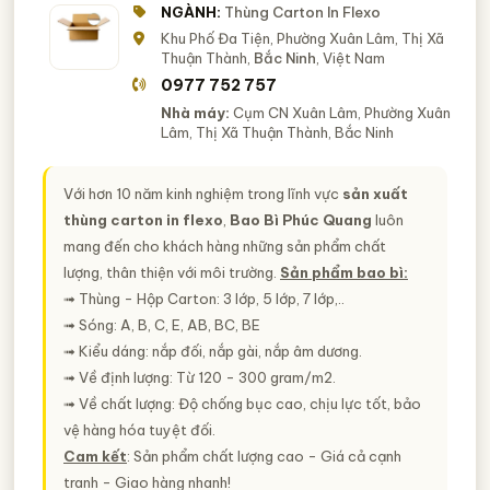
NGÀNH:
Thùng Carton In Flexo
Khu Phố Đa Tiện, Phường Xuân Lâm, Thị Xã
Thuận Thành,
Bắc Ninh
, Việt Nam
0977 752 757
Nhà máy:
Cụm CN Xuân Lâm, Phường Xuân
Lâm, Thị Xã Thuận Thành, Bắc Ninh
Với hơn 10 năm kinh nghiệm trong lĩnh vực
sản xuất
thùng carton in flexo
,
Bao Bì Phúc Quang
luôn
mang đến cho khách hàng những sản phẩm chất
lượng, thân thiện với môi trường.
Sản phẩm bao bì:
➟ Thùng - Hộp Carton: 3 lớp, 5 lớp, 7 lớp,..
➟ Sóng: A, B, C, E, AB, BC, BE
➟ Kiểu dáng: nắp đối, nắp gài, nắp âm dương.
➟ Về định lượng: Từ 120 - 300 gram/m2.
➟ Về chất lượng: Độ chống bục cao, chịu lực tốt, bảo
vệ hàng hóa tuyệt đối.
Cam kết
: Sản phẩm chất lượng cao - Giá cả cạnh
tranh - Giao hàng nhanh!