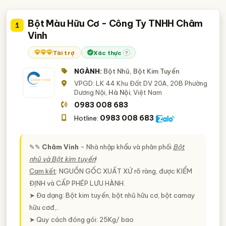
Tìm mua bột nhũ – bột kim tuyến
Tìm mua bột màu nhũ – bột màu kim
Bột Màu Hữu Cơ - Công Ty TNHH Châm
1
Vinh
Tài trợ
Xác thực
?
NGÀNH:
Bột Nhũ, Bột Kim Tuyến
VPGD: LK 44 Khu Đất DV 20A, 20B Phường
Dương Nội,
Hà Nội
, Việt Nam
0983 008 683
0983 008 683
Hotline:
✎✎
Châm Vinh
- Nhà nhập khẩu và phân phối
Bột
nhũ và Bột kim tuyến
!
Cam kết
:
NGUỒN GỐC XUẤT XỨ
rõ ràng, được
KIỂM
ĐỊNH
và
CẤP PHÉP LƯU HÀNH
.
➤ Đa dạng: Bột kim tuyến, bột nhũ hữu cơ, bột camay
hữu cơđ,..
➤ Quy cách đóng gói: 25Kg/ bao