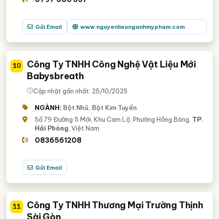
Gửi Email
www.nguyenlieunganhmypham.com
Công Ty TNHH Công Nghệ Vật Liệu Mới
10
Babysbreath
Cập nhật gần nhất: 25/10/2025
NGÀNH:
Bột Nhũ, Bột Kim Tuyến
Số 79 Đường 5 Mới, Khu Cam Lộ, Phường Hồng Bàng,
TP.
Hải Phòng
, Việt Nam
0836561208
Gửi Email
Công Ty TNHH Thương Mại Trường Thịnh
11
Sài Gòn