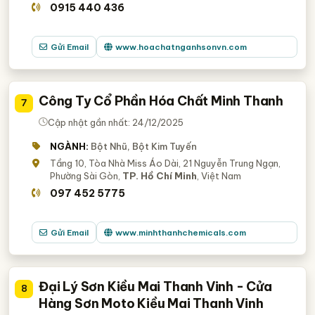
0915 440 436
Gửi Email
www.hoachatnganhsonvn.com
Công Ty Cổ Phần Hóa Chất Minh Thanh
7
Cập nhật gần nhất: 24/12/2025
NGÀNH:
Bột Nhũ, Bột Kim Tuyến
Tầng 10, Tòa Nhà Miss Áo Dài, 21 Nguyễn Trung Ngạn,
Phường Sài Gòn,
TP. Hồ Chí Minh
, Việt Nam
097 452 5775
Gửi Email
www.minhthanhchemicals.com
Đại Lý Sơn Kiều Mai Thanh Vinh - Cửa
8
Hàng Sơn Moto Kiều Mai Thanh Vinh