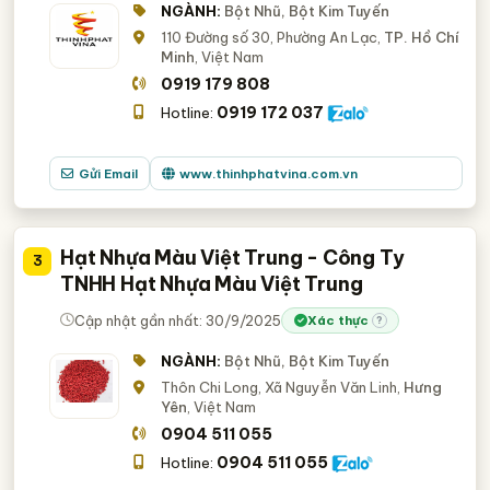
NGÀNH:
Bột Nhũ, Bột Kim Tuyến
110 Đường số 30, Phường An Lạc,
TP. Hồ Chí
Minh
, Việt Nam
0919 179 808
0919 172 037
Hotline:
Gửi Email
www.thinhphatvina.com.vn
Hạt Nhựa Màu Việt Trung - Công Ty
3
TNHH Hạt Nhựa Màu Việt Trung
Cập nhật gần nhất: 30/9/2025
Xác thực
?
NGÀNH:
Bột Nhũ, Bột Kim Tuyến
Thôn Chi Long, Xã Nguyễn Văn Linh,
Hưng
Yên
, Việt Nam
0904 511 055
0904 511 055
Hotline: