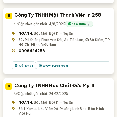
Công Ty TNHH Một Thành Viên In 258
5
Cập nhật gần nhất: 4/8/2026
Xác thực
?
NGÀNH:
Bột Nhũ, Bột Kim Tuyến
32/9H Đường Phan Văn Đối, Âp Tiền Lân, Xã Bà Điểm,
TP.
Hồ Chí Minh
, Việt Nam
0908624258
Gửi Email
www.in258.com
Công Ty TNHH Hóa Chất Đức Mỹ III
6
Cập nhật gần nhất: 24/12/2025
NGÀNH:
Bột Nhũ, Bột Kim Tuyến
Số 1, Xóm 4, Khu Viêm Xá, Phường Kinh Bắc,
Bắc Ninh
,
Việt Nam