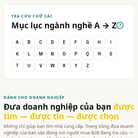
TRA CỨU CHỮ CÁI
Mục lục ngành nghề A → Z
?
A
B
C
D
E
F
G
H
I
K
L
M
N
O
P
Q
R
S
T
U
V
W
X
Y
Z
DÀNH CHO DOANH NGHIỆP
Đưa doanh nghiệp của bạn
được
tìm — được tin — được chọn
Không chỉ giúp bạn tìm nhà cung cấp. Trang Vàng đưa doanh
nghiệp của bạn vào đúng nơi người mua B2B đang tra cứu —