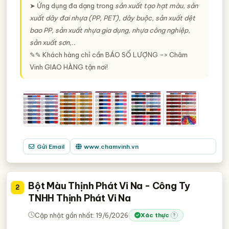
➤ Ứng dụng đa dạng trong
sản xuất tạo hạt màu, sản
xuất dây đai nhựa (PP, PET), dây buộc, sản xuất dệt
bao PP, sản xuất nhựa gia dụng, nhựa công nghiệp,
sản xuất sơn,..
✎✎ Khách hàng chỉ cần
BÁO SỐ LƯỢNG
-> Châm
Vinh
GIAO HÀNG
tận nơi!
Gửi Email
www.chamvinh.vn
Bột Màu Thịnh Phát Vi Na - Công Ty
2
TNHH Thịnh Phát Vi Na
Cập nhật gần nhất: 19/6/2026
Xác thực
?