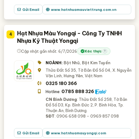
Gửi Email
www.hatnhuamauviettrung.com.vn
Hạt Nhựa Màu Yongqi - Công Ty TNHH
4
Nhựa Kỹ Thuật Yongqi
Cập nhật gần nhất: 6/7/2026
Xác thực
?
NGÀNH:
Bột Nhũ, Bột Kim Tuyến
Thửa Đất Số 35, Tờ Bản Đồ Số 04, X. Nguyễn
Văn Linh,
Hưng Yên
, Việt Nam
0325 180 366
0785 888 326
Hotline:
CN Bình Dương
: Thửa Đất Số 258, Tờ Bản
Đồ Số D3, Kp. Bình Đức 2, P. Bình Hòa, Tp.
Thuận An, Bình Dương.
SĐT
: 0906 658 098 - 0969 857 098
Gửi Email
www.hatnhuamauyongqi.com