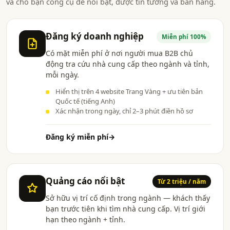
và cho bạn công cụ để nổi bật, được tin tưởng và bán hàng.
Đăng ký doanh nghiệp
Miễn phí 100%
Có mặt miễn phí ở nơi người mua B2B chủ
động tra cứu nhà cung cấp theo ngành và tỉnh,
mỗi ngày.
Hiển thị trên 4 website Trang Vàng + ưu tiên bản
Quốc tế (tiếng Anh)
Xác nhận trong ngày, chỉ 2–3 phút điền hồ sơ
Đăng ký miễn phí
→
Quảng cáo nổi bật
Từ 2 triệu / năm
Sở hữu vị trí cố định trong ngành — khách thấy
bạn trước tiên khi tìm nhà cung cấp. Vị trí giới
hạn theo ngành + tỉnh.