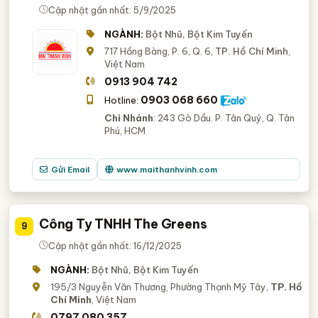
Cập nhật gần nhất: 5/9/2025
NGÀNH:
Bột Nhũ, Bột Kim Tuyến
717 Hồng Bàng, P. 6, Q. 6,
TP. Hồ Chí Minh
,
Việt Nam
0913 904 742
0903 068 660
Hotline:
Chi Nhánh
: 243 Gò Dầu. P. Tân Quý, Q. Tân
Phú, HCM
Gửi Email
www.maithanhvinh.com
Công Ty TNHH The Greens
9
Cập nhật gần nhất: 16/12/2025
NGÀNH:
Bột Nhũ, Bột Kim Tuyến
195/3 Nguyễn Văn Thương, Phường Thạnh Mỹ Tây,
TP. Hồ
Chí Minh
, Việt Nam
0797 080 357