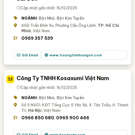
Cập nhật gần nhất: 16/12/2025
NGÀNH:
Bột Nhũ, Bột Kim Tuyến
46D Trần Đình Xu, Phường Cầu Ông Lãnh,
TP. Hồ Chí
Minh
, Việt Nam
0969 357 539
Gửi Email
www.truongthinhsaigon.com
Công Ty TNHH Kosaxumi Việt Nam
12
Cập nhật gần nhất: 16/12/2025
NGÀNH:
Bột Nhũ, Bột Kim Tuyến
Số 5 NV01, KĐT Tổng Cục 5 Yên Xá, X. Tân Triều, H. Thanh
Trì,
Hà Nội
, Việt Nam
0966 850 680
0965 900 466
,
Gửi Email
www.kosaxumi.com