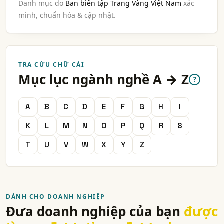
Danh mục do
Ban biên tập Trang Vàng Việt Nam
xác
minh, chuẩn hóa & cập nhật.
TRA CỨU CHỮ CÁI
Mục lục ngành nghề A → Z
?
A
B
C
D
E
F
G
H
I
K
L
M
N
O
P
Q
R
S
T
U
V
W
X
Y
Z
DÀNH CHO DOANH NGHIỆP
Đưa doanh nghiệp của bạn
được