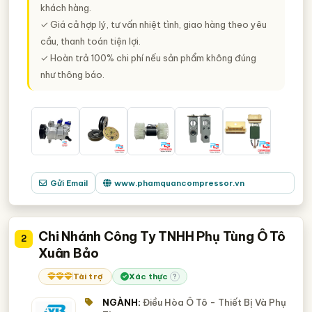
khách hàng.
✓ Giá cả hợp lý, tư vấn nhiệt tình, giao hàng theo yêu
cầu, thanh toán tiện lợi.
✓ Hoàn trả 100% chi phí nếu sản phẩm không đúng
như thông báo.
Gửi Email
www.phamquancompressor.vn
Chi Nhánh Công Ty TNHH Phụ Tùng Ô Tô
2
Xuân Bảo
Tài trợ
Xác thực
?
NGÀNH:
Điều Hòa Ô Tô - Thiết Bị Và Phụ