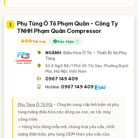
mua bán phụ tùng điều hòa ô tô
Phụ Tùng Ô Tô Phạm Quân - Công Ty
1
TNHH Phạm Quân Compressor
Tài trợ
Xác thực
?
NGÀNH:
Điều Hòa Ô Tô - Thiết Bị Và Phụ
Tùng
Số 4 Ngõ 84/1 Phố Võ Thị Sáu, Phường Bạch
Mai,
Hà Nội
, Việt Nam
0967 149 409
0967 149 409
Hotline:
Phụ Tùng Ô Tô PQ
- Chuyên cung cấp linh kiện và phụ
tùng mảng điều hòa các dòng xe con, xe tải, máy
công trình.
✓ Hàng hóa đúng mẫu mã, chủng loại yêu cầu, chất
lượng đảm bảo, phụ tùng OEM theo yêu cầu của