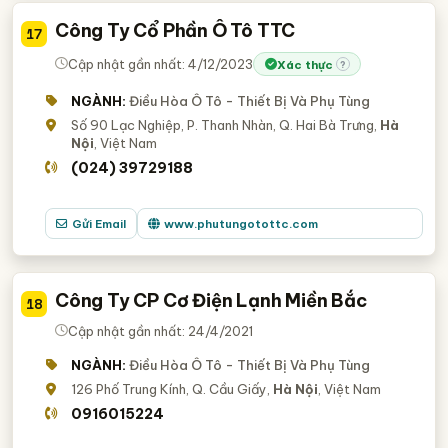
Công Ty Cổ Phần Ô Tô TTC
17
Cập nhật gần nhất: 4/12/2023
Xác thực
?
NGÀNH:
Điều Hòa Ô Tô - Thiết Bị Và Phụ Tùng
Số 90 Lạc Nghiệp, P. Thanh Nhàn, Q. Hai Bà Trưng,
Hà
Nội
, Việt Nam
(024) 39729188
Gửi Email
www.phutungotottc.com
Công Ty CP Cơ Điện Lạnh Miền Bắc
18
Cập nhật gần nhất: 24/4/2021
NGÀNH:
Điều Hòa Ô Tô - Thiết Bị Và Phụ Tùng
126 Phố Trung Kính, Q. Cầu Giấy,
Hà Nội
, Việt Nam
0916015224