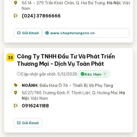
Số 14 - 279 Trần Khát Chân, Q. Hai Bà Trưng,
Hà Nội
, Việt
Nam
(024) 37866666
Gửi Email
www.chophutungoto.vn
Công Ty TNHH Đầu Tư Và Phát Triển
16
Thương Mại - Dịch Vụ Toàn Phát
Cập nhật gần nhất: 5/12/2025
Xác thực
?
NGÀNH:
Điều Hòa Ô Tô - Thiết Bị Và Phụ Tùng
Số 27/785 Trương Định, P. Thịnh Liệt, Q. Hoàng Mai,
Hà
Nội
, Việt Nam
0916241188
Gửi Email