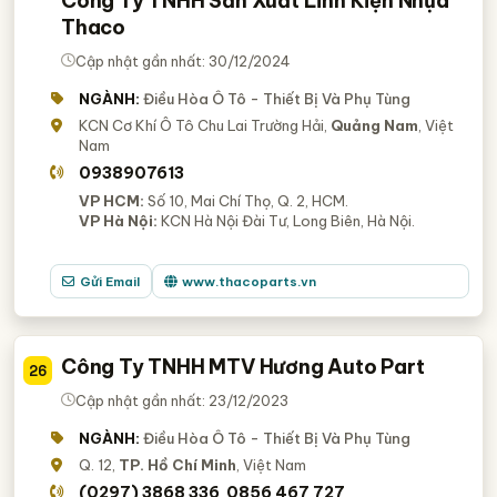
Công Ty TNHH Sản Xuất Linh Kiện Nhựa
Thaco
Cập nhật gần nhất: 30/12/2024
NGÀNH:
Điều Hòa Ô Tô - Thiết Bị Và Phụ Tùng
KCN Cơ Khí Ô Tô Chu Lai Trường Hải,
Quảng Nam
, Việt
Nam
0938907613
VP HCM:
Số 10, Mai Chí Thọ, Q. 2, HCM.
VP Hà Nội:
KCN Hà Nội Đài Tư, Long Biên, Hà Nội.
Gửi Email
www.thacoparts.vn
Công Ty TNHH MTV Hương Auto Part
26
Cập nhật gần nhất: 23/12/2023
NGÀNH:
Điều Hòa Ô Tô - Thiết Bị Và Phụ Tùng
Q. 12,
TP. Hồ Chí Minh
, Việt Nam
(0297) 3868 336
0856 467 727
,