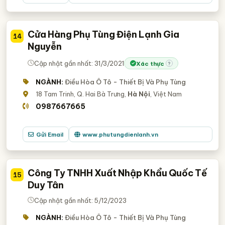
Cửa Hàng Phụ Tùng Điện Lạnh Gia
14
Nguyễn
Cập nhật gần nhất: 31/3/2021
Xác thực
?
NGÀNH:
Điều Hòa Ô Tô - Thiết Bị Và Phụ Tùng
18 Tam Trinh, Q. Hai Bà Trưng,
Hà Nội
, Việt Nam
0987667665
Gửi Email
www.phutungdienlanh.vn
Công Ty TNHH Xuất Nhập Khẩu Quốc Tế
15
Duy Tân
Cập nhật gần nhất: 5/12/2023
NGÀNH:
Điều Hòa Ô Tô - Thiết Bị Và Phụ Tùng