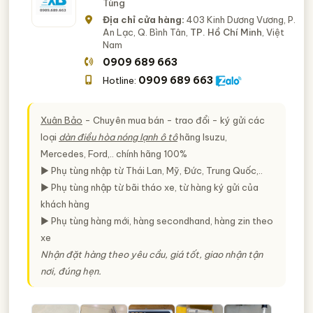
Tùng
Địa chỉ cửa hàng:
403 Kinh Dương Vương, P.
An Lạc, Q. Bình Tân,
TP. Hồ Chí Minh
, Việt
Nam
0909 689 663
0909 689 663
Hotline:
Xuân Bảo
- Chuyên mua bán - trao đổi - ký gửi các
loại
dàn điều hòa nóng lạnh ô tô
hãng Isuzu,
Mercedes, Ford,.. chính hãng 100%
► Phụ tùng nhập từ Thái Lan, Mỹ, Đức, Trung Quốc,..
► Phụ tùng nhập từ bãi tháo xe, từ hàng ký gửi của
khách hàng
► Phụ tùng hàng mới, hàng secondhand, hàng zin theo
xe
Nhận đặt hàng theo yêu cầu, giá tốt, giao nhận tận
nơi, đúng hẹn.