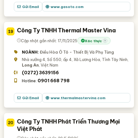
Gửi Email
www.gasoto.com
Công Ty TNHH Thermal Master Vina
19
Cập nhật gần nhất: 17/11/2025
Xác thực
?
NGÀNH:
Điều Hòa Ô Tô - Thiết Bị Và Phụ Tùng
Nhà xưởng 4, Số 550, ấp 4, Xã Lương Hòa, Tỉnh Tây Ninh,
Long An
, Việt Nam
(0272) 3639156
0901 668 798
Hotline:
Gửi Email
www.thermalmastervina.com
Công Ty TNHH Phát Triển Thương Mại
20
Việt Phát