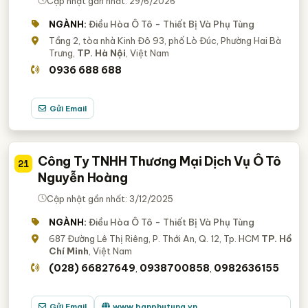
Cập nhật gần nhất: 29/6/2026
NGÀNH:
Điều Hòa Ô Tô - Thiết Bị Và Phụ Tùng
Tầng 2, tòa nhà Kinh Đô 93, phố Lò Đúc, Phường Hai Bà
Trưng,
TP. Hà Nội
, Việt Nam
0936 688 688
Gửi Email
Công Ty TNHH Thương Mại Dịch Vụ Ô Tô
21
Nguyễn Hoàng
Cập nhật gần nhất: 3/12/2025
NGÀNH:
Điều Hòa Ô Tô - Thiết Bị Và Phụ Tùng
687 Đường Lê Thị Riêng, P. Thới An, Q. 12, Tp. HCM
TP. Hồ
Chí Minh
, Việt Nam
(028) 66827649
0938700858
0982636155
,
,
Gửi Email
www.banphutung.vn