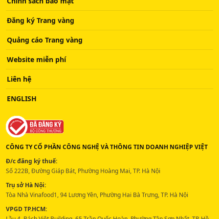
Chính sách bảo mật
Đăng ký Trang vàng
Quảng cáo Trang vàng
Website miễn phí
Liên hệ
ENGLISH
CÔNG TY CỔ PHẦN CÔNG NGHỆ VÀ THÔNG TIN DOANH NGHIỆP VIỆT
Đ/c đăng ký thuế:
Số 222B, Đường Giáp Bát, Phường Hoàng Mai, TP. Hà Nội
Trụ sở Hà Nội:
Tòa Nhà Vinafood1, 94 Lương Yên, Phường Hai Bà Trưng, TP. Hà Nội
VPGD TP.HCM:
Lầu 4, Bách Việt Building, 65 Trần Quốc Hoàn, Phường Tân Sơn Nhất, TP. Hồ