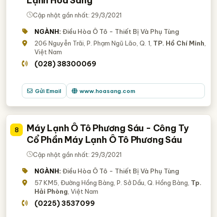
Lạnh Hoa Sáng
Cập nhật gần nhất: 29/3/2021
NGÀNH:
Điều Hòa Ô Tô - Thiết Bị Và Phụ Tùng
206 Nguyễn Trãi, P. Phạm Ngũ Lão, Q. 1,
TP. Hồ Chí Minh
,
Việt Nam
(028) 38300069
Gửi Email
www.hoasang.com
Máy Lạnh Ô Tô Phương Sáu - Công Ty
8
Cổ Phần Máy Lạnh Ô Tô Phương Sáu
Cập nhật gần nhất: 29/3/2021
NGÀNH:
Điều Hòa Ô Tô - Thiết Bị Và Phụ Tùng
57 KM5, Đường Hồng Bàng, P. Sở Dầu, Q. Hồng Bàng,
Tp.
Hải Phòng
, Việt Nam
(0225) 3537099