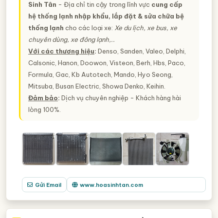
Sinh Tân
- Địa chỉ tin cậy trong lĩnh vực
cung cấp
hệ thống lạnh nhập khẩu, lắp đặt & sửa chữa bệ
thống lạnh
cho các loại xe:
Xe du lịch, xe bus, xe
chuyên dùng, xe đông lạnh,..
Với các thương hiệu
:
Denso, Sanden, Valeo, Delphi,
Calsonic, Hanon, Doowon, Visteon, Berh, Hbs, Paco,
Formula, Gac, Kb Autotech, Mando, Hyo Seong,
Mitsuba, Busan Electric, Showa Denko, Keihin.
Đảm bảo
:
Dịch vụ chuyên nghiệp - Khách hàng hài
lòng 100%.
Gửi Email
www.hoasinhtan.com