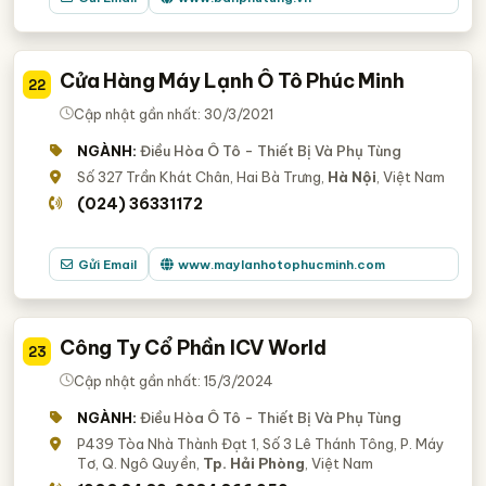
Cửa Hàng Máy Lạnh Ô Tô Phúc Minh
22
Cập nhật gần nhất: 30/3/2021
NGÀNH:
Điều Hòa Ô Tô - Thiết Bị Và Phụ Tùng
Số 327 Trần Khát Chân, Hai Bà Trưng,
Hà Nội
, Việt Nam
(024) 36331172
Gửi Email
www.maylanhotophucminh.com
Công Ty Cổ Phần ICV World
23
Cập nhật gần nhất: 15/3/2024
NGÀNH:
Điều Hòa Ô Tô - Thiết Bị Và Phụ Tùng
P439 Tòa Nhà Thành Đạt 1, Số 3 Lê Thánh Tông, P. Máy
Tơ, Q. Ngô Quyền,
Tp. Hải Phòng
, Việt Nam