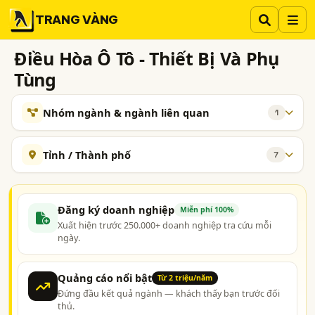
TRANG VÀNG
Điều Hòa Ô Tô - Thiết Bị Và Phụ
Tùng
Nhóm ngành & ngành liên quan
1
NGÀNH XEM THÊM
Tỉnh / Thành phố
7
Điều Hòa Không Khí/ Máy Lạnh - Kinh Doanh và Phân
548
Phối
Hà Nội
TP. Hồ Chí Minh (TPHCM)
TP. Hải Phòng
TAG NGÀNH NGHỀ
Hưng Yên
Thanh Hóa
Quảng Nam
Tây Ninh
Đăng ký doanh nghiệp
Miễn phí 100%
Xuất hiện trước 250.000+ doanh nghiệp tra cứu mỗi
thiết bị điều hòa ô tô
phụ tùng điều hòa ô tô
ngày.
nhà cung cấp thiết bị điều hòa ô tô
nhà cung cấp phụ tùng điều hòa ô tô
Quảng cáo nổi bật
Từ 2 triệu/năm
Đứng đầu kết quả ngành — khách thấy bạn trước đối
mua bán thiết bị điều hòa ô tô
thủ.