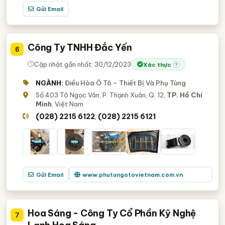
Gửi Email
Công Ty TNHH Đắc Yến
6
Cập nhật gần nhất: 30/12/2023
Xác thực
?
NGÀNH:
Điều Hòa Ô Tô - Thiết Bị Và Phụ Tùng
Số 403 Tô Ngọc Vân, P. Thạnh Xuân, Q. 12,
TP. Hồ Chí
Minh
, Việt Nam
(028) 2215 6122
(028) 2215 6121
,
Gửi Email
www.phutungotovietnam.com.vn
Hoa Sáng - Công Ty Cổ Phần Kỹ Nghệ
7