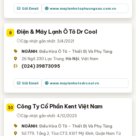
Gửi Email
www.maylanhotophuongsau.com.vn
Điện & Máy Lạnh Ô Tô Dr Cool
9
Cập nhật gần nhất: 3/4/2021
NGÀNH:
Điều Hòa Ô Tô - Thiết Bị Và Phụ Tùng
26 Ngõ 230 Lạc Trung,
Hà Nội
, Việt Nam
(024) 39873095
Gửi Email
www.maylanhotodrcool.vn
Công Ty Cổ Phần Kent Việt Nam
10
Cập nhật gần nhất: 4/12/2023
NGÀNH:
Điều Hòa Ô Tô - Thiết Bị Và Phụ Tùng
Số 779, Tầng 2, Tòa CT3, KĐT Mỹ Đình, Quận Nam Từ