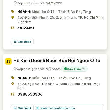
Cập nhật gần nhất: 24/4/2021
NGÀNH:
Điều Hòa Ô Tô - Thiết Bị Và Phụ Tùng
457 Điện Biên Phủ, P. 25, Q. Bình Thạnh,
TP. Hồ Chí Minh
,
Việt Nam
35123361
Gửi Email
Hộ Kinh Doanh Buôn Bán Nội Ngoại Ô Tô
13
Cập nhật gần nhất: 9/8/2024
Xác thực
?
NGÀNH:
Điều Hòa Ô Tô - Thiết Bị Và Phụ Tùng
Số 23, Ngõ 62, Trần Bình, Q. Nam Từ Liêm,
Hà Nội
, Việt
Nam
0988550306
Gửi Email
www.hathanhauto.com