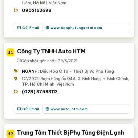
Liêm,
Hà Nội
, Việt Nam
0902162698
Gửi Email
www.banphutungxetai.com
Công Ty TNHH Auto HTM
11
Cập nhật gần nhất: 29/3/2021
NGÀNH:
Điều Hòa Ô Tô - Thiết Bị Và Phụ Tùng
C7/27C2 Phạm Hùng ấp 04A, X. Bình Hưng, H. Bình Chánh,
TP. Hồ Chí Minh
, Việt Nam
(028) 37583113
Gửi Email
www.auto-htm.com
Trung Tâm Thiết Bị Phụ Tùng Điện Lạnh
12