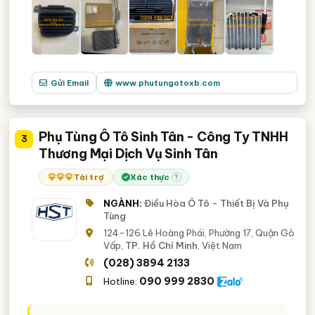
Gửi Email
www.phutungotoxb.com
Phụ Tùng Ô Tô Sinh Tân - Công Ty TNHH
3
Thương Mại Dịch Vụ Sinh Tân
Tài trợ
Xác thực
?
NGÀNH:
Điều Hòa Ô Tô - Thiết Bị Và Phụ
Tùng
124-126 Lê Hoàng Phái, Phường 17, Quận Gò
Vấp,
TP. Hồ Chí Minh
, Việt Nam
(028) 3894 2133
090 999 2830
Hotline: