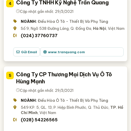
Công Ty TNHH Kỹ Nghệ Trần Quang
4
Cập nhật gần nhất: 29/3/2021
NGÀNH:
Điều Hòa Ô Tô - Thiết Bị Và Phụ Tùng
Số 9, Ngõ 538 Đường Láng, Q. Đống Đa,
Hà Nội
, Việt Nam
(024) 37760737
Gửi Email
www.tranquang.com
Công Ty CP Thương Mại Dịch Vụ Ô Tô
5
Hùng Mạnh
Cập nhật gần nhất: 29/3/2021
NGÀNH:
Điều Hòa Ô Tô - Thiết Bị Và Phụ Tùng
549 KP. 5, QL. 13, P. Hiệp Bình Phước, Q. Thủ Đức,
TP. Hồ
Chí Minh
, Việt Nam
(028) 54226565