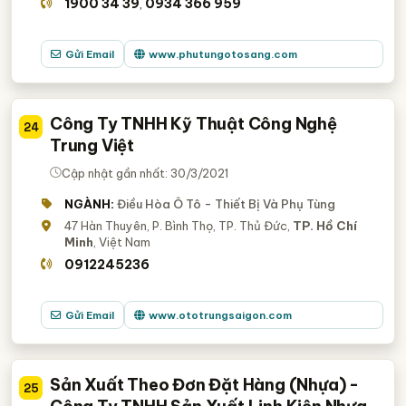
1900 34 39
0934 366 959
,
Gửi Email
www.phutungotosang.com
Công Ty TNHH Kỹ Thuật Công Nghệ
24
Trung Việt
Cập nhật gần nhất: 30/3/2021
NGÀNH:
Điều Hòa Ô Tô - Thiết Bị Và Phụ Tùng
47 Hàn Thuyên, P. Bình Thọ, TP. Thủ Đức,
TP. Hồ Chí
Minh
, Việt Nam
0912245236
Gửi Email
www.ototrungsaigon.com
Sản Xuất Theo Đơn Đặt Hàng (Nhựa) -
25