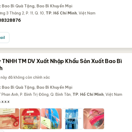
:
Bao Bì Quà Tặng, Bao Bì Khuyến Mại
ng 3 Tháng 2, P. 11, Q. 10,
TP. Hồ Chí Minh
, Việt Nam
 38328876
ail
 TNHH TM DV Xuất Nhập Khẩu Sản Xuất Bao Bì
h
 này đã không còn chính xác
:
Bao Bì Quà Tặng, Bao Bì Khuyến Mại
Phan Anh, P. Bình Trị Đông, Q. Bình Tân,
TP. Hồ Chí Minh
, Việt Nam
x.x.x