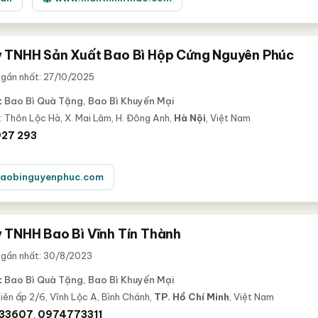
 TNHH Sản Xuất Bao Bì Hộp Cứng Nguyên Phúc
 gần nhất: 27/10/2025
:
Bao Bì Quà Tặng, Bao Bì Khuyến Mại
: Thôn Lộc Hà, X. Mai Lâm, H. Đông Anh,
Hà Nội
, Việt Nam
27 293
aobinguyenphuc.com
 TNHH Bao Bì Vĩnh Tín Thành
 gần nhất: 30/8/2023
:
Bao Bì Quà Tặng, Bao Bì Khuyến Mại
ên ấp 2/6, Vĩnh Lộc A, Bình Chánh,
TP. Hồ Chí Minh
, Việt Nam
33607
0974773311
,