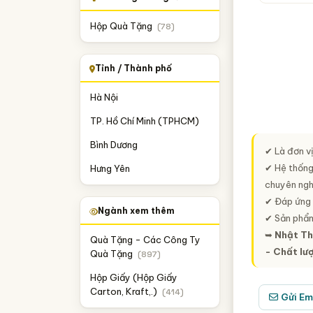
Hộp Quà Tặng
(78)
Tỉnh / Thành phố
Hà Nội
TP. Hồ Chí Minh (TPHCM)
Bình Dương
✔ Là đơn v
✔ Hệ thống
Hưng Yên
chuyên ngh
✔ Đáp ứng 
Ngành xem thêm
✔ Sản phẩm
➥
Nhật Thá
Quà Tặng - Các Công Ty
- Chất lư
Quà Tặng
(897)
Hộp Giấy (Hộp Giấy
Carton, Kraft,.)
(414)
Gửi Em