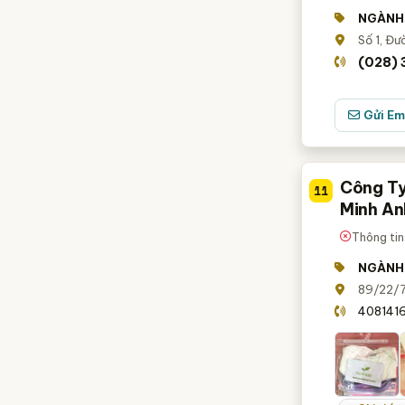
NGÀNH
Số 1, Đườ
(028)
Gửi Em
Công Ty
11
Minh An
Thông tin
NGÀNH
89/22/7 
4081416.