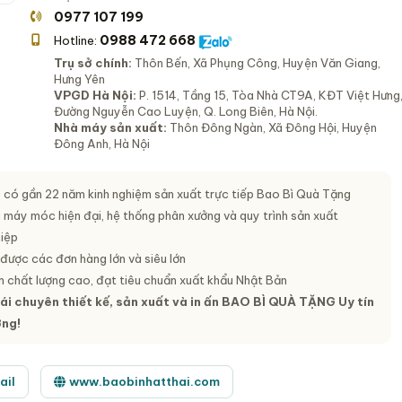
0977 107 199
0988 472 668
Hotline:
Trụ sở chính:
Thôn Bến, Xã Phụng Công, Huyện Văn Giang,
Hưng Yên
VPGD Hà Nội:
P. 1514, Tầng 15, Tòa Nhà CT9A, KĐT Việt Hưng
Đường Nguyễn Cao Luyện, Q. Long Biên, Hà Nội.
Nhà máy sản xuất:
Thôn Đông Ngàn, Xã Đông Hội, Huyện
Đông Anh, Hà Nội
ị có gần 22 năm kinh nghiệm sản xuất trực tiếp Bao Bì Quà Tặng
 máy móc hiện đại, hệ thống phân xưởng và quy trình sản xuất
iệp
được các đơn hàng lớn và siêu lớn
 chất lượng cao, đạt tiêu chuẩn xuất khẩu Nhật Bản
i chuyên thiết kế, sản xuất và in ấn
BAO BÌ QUÀ TẶNG
Uy tín
ợng!
ail
www.baobinhatthai.com