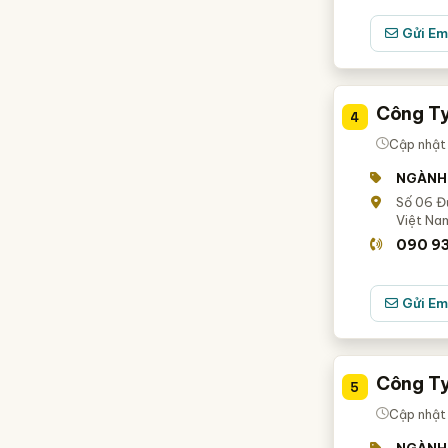
Gửi Em
Công Ty
4
Cập nhật
NGÀNH
Số 06 Đư
Việt Na
090 93
Gửi Em
Công T
5
Cập nhật