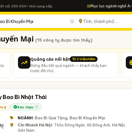
Mục lục ngành nghề A
Kết nối 250.000+ nhà cung cấp
huyến Mại
(15 công ty được tìm thấy)
Quảng cáo nổi bật
Từ 2 triệu/năm
cứu
Đứng đầu kết quả ngành — khách thấy bạn
trước đối thủ.
 Bao Bì Nhật Thái
 trợ
Xác thực
?
NGÀNH:
Bao Bì Quà Tặng, Bao Bì Khuyến Mại
Chi Nhánh Hà Nội:
Thôn Đông Ngàn, Xã Đông Anh,
Hà Nội
,
Việt Nam