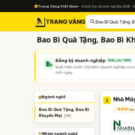
Trang Vàng Việt Nam
— Danh bạ doanh nghiệp B2B · 
TRANG VÀNG
Bao Bì Quà Tặng, Bao Bì K
Đăng ký doanh nghiệp
Miễn phí 100%
Xuất hiện trước 250.000+ doanh nghiệp tra 
mỗi ngày.
Ngành nghề
Nhà Máy
1
Bao Bì Quà Tặng, Bao Bì
Tài
Khuyến Mại
(18)
Nhóm ngành nghề