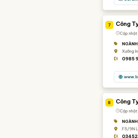
Công Ty
7
Cập nhật
NGÀNH
Xưởng In
0985 9
www.b
Công Ty
8
Cập nhật
NGÀNH
F5/9N Li
03452