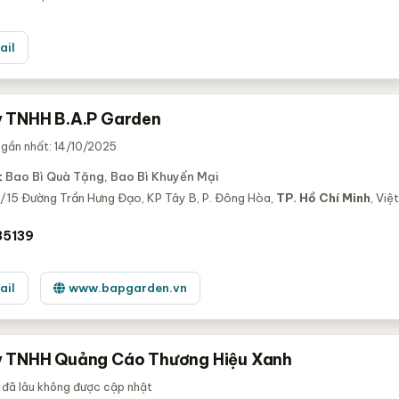
ail
 TNHH B.A.P Garden
gần nhất: 14/10/2025
:
Bao Bì Quà Tặng, Bao Bì Khuyến Mại
/15 Đường Trần Hưng Đạo, KP Tây B, P. Đông Hòa,
TP. Hồ Chí Minh
, Việt
35139
ail
www.bapgarden.vn
 TNHH Quảng Cáo Thương Hiệu Xanh
 đã lâu không được cập nhật