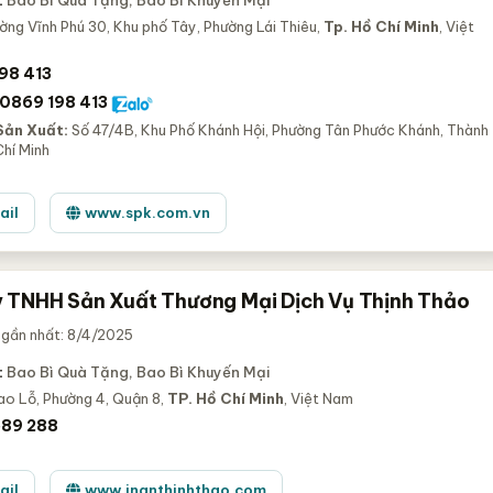
:
Bao Bì Quà Tặng, Bao Bì Khuyến Mại
ng Vĩnh Phú 30, Khu phố Tây, Phường Lái Thiêu,
Tp. Hồ Chí Minh
, Việt
98 413
0869 198 413
Sản Xuất:
Số 47/4B, Khu Phố Khánh Hội, Phường Tân Phước Khánh, Thành
hí Minh
ail
www.spk.com.vn
 TNHH Sản Xuất Thương Mại Dịch Vụ Thịnh Thảo
 gần nhất: 8/4/2025
:
Bao Bì Quà Tặng, Bao Bì Khuyến Mại
ao Lỗ, Phường 4, Quận 8,
TP. Hồ Chí Minh
, Việt Nam
689 288
ail
www.inanthinhthao.com