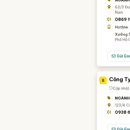
NGÀNH
63/3 Đườ
Nam
0869 1
Hotline:
Xưởng 
Phố Hồ C
Gửi Em
Công Ty
6
Cập nhật
NGÀNH
123/4 C
0938 
Gửi Em