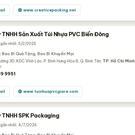
ail
www.creativepacking.net
 TNHH Sản Xuất Túi Nhựa PVC Biển Đông
 gần nhất: 5/2/2025
:
Bao Bì Quà Tặng, Bao Bì Khuyến Mại
ờng 3D, KDC Vĩnh Lộc, P. Bình Hưng Hòa B, Q. Bình Tân,
TP. Hồ Chí Minh
m
9 9951
ail
www.tuinhuapvcgiare.com
y TNHH SPK Packaging
 gần nhất: 4/7/2026