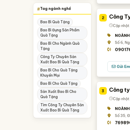
Tag ngành nghề
Công Ty
2
Bao Bì Quà Tặng
Cập nhật
Bao Bì Đựng Sản Phẩm
Quà Tặng
NGÀNH
Số 6, Ng
Bao Bì Cho Ngành Quà
Tặng
09017
Công Ty Chuyên Sản
Xuất Bao Bì Quà Tặng
Gửi Em
Bao Bì Cho Quà Tặng
Khuyến Mại
Bao Bì Cho Quà Tặng
Công ty
3
Sản Xuất Bao Bì Cho
Quà Tặng
Cập nhật
Tìm Công Ty Chuyên Sản
NGÀNH
Xuất Bao Bì Quà Tặng
Số 35, Đ
76989