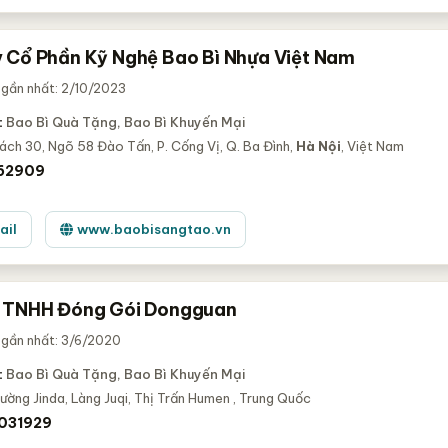
 Cổ Phần Kỹ Nghệ Bao Bì Nhựa Việt Nam
 gần nhất: 2/10/2023
:
Bao Bì Quà Tặng, Bao Bì Khuyến Mại
ách 30, Ngõ 58 Đào Tấn, P. Cống Vị, Q. Ba Đình,
Hà Nội
, Việt Nam
62909
ail
www.baobisangtao.vn
 TNHH Đóng Gói Dongguan
 gần nhất: 3/6/2020
:
Bao Bì Quà Tặng, Bao Bì Khuyến Mại
ường Jinda, Làng Juqi, Thị Trấn Humen
, Trung Quốc
031929