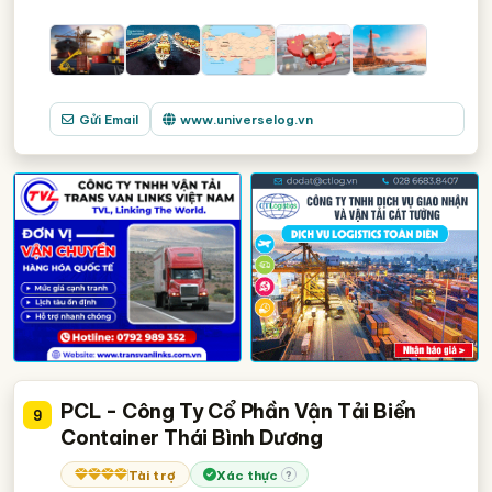
Gửi Email
www.universelog.vn
PCL - Công Ty Cổ Phần Vận Tải Biển
9
Container Thái Bình Dương
Tài trợ
Xác thực
?