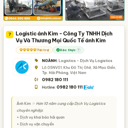
Logistic ánh Kim - Công Ty TNHH Dịch
7
Vụ Và Thương Mại Quốc Tế ánh Kim
Tài trợ
Xác thực
?
NGÀNH:
Logistics - Dịch Vụ Logistics
Lô 05NV01, Khu Đô Thị Ghẽ, Xã Mao Điền,
Tp. Hải Phòng
, Việt Nam
0982 180 111
0982 180 111
Hotline:
Ánh Kim
☞ Hơn 10 năm cung cấp Dịch Vụ Logistics
chuyên nghiệp
:
+ Dịch vụ khai báo hải quan
+ Dịch vụ vận chuyển