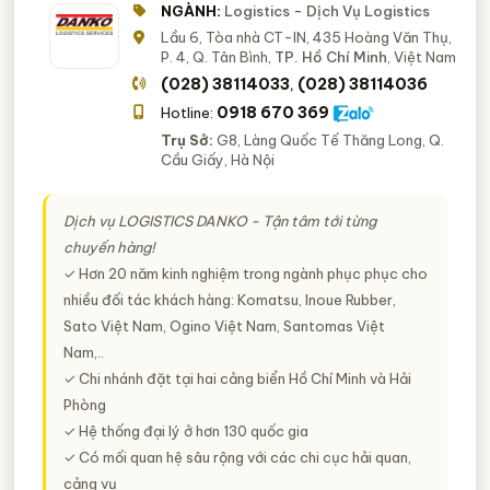
NGÀNH:
Logistics - Dịch Vụ Logistics
Lầu 6, Tòa nhà CT-IN, 435 Hoàng Văn Thụ,
P. 4, Q. Tân Bình,
TP. Hồ Chí Minh
, Việt Nam
(028) 38114033
(028) 38114036
,
0918 670 369
Hotline:
Trụ Sở:
G8, Làng Quốc Tế Thăng Long, Q.
Cầu Giấy, Hà Nội
Dịch vụ LOGISTICS DANKO - Tận tâm tới từng
chuyến hàng!
✓ Hơn 20 năm kinh nghiệm trong ngành phục phục cho
nhiều đối tác khách hàng: Komatsu, Inoue Rubber,
Sato Việt Nam, Ogino Việt Nam, Santomas Việt
Nam,..
✓ Chi nhánh đặt tại hai cảng biển Hồ Chí Minh và Hải
Phòng
✓ Hệ thống đại lý ở hơn 130 quốc gia
✓ Có mối quan hệ sâu rộng với các chi cục hải quan,
cảng vụ