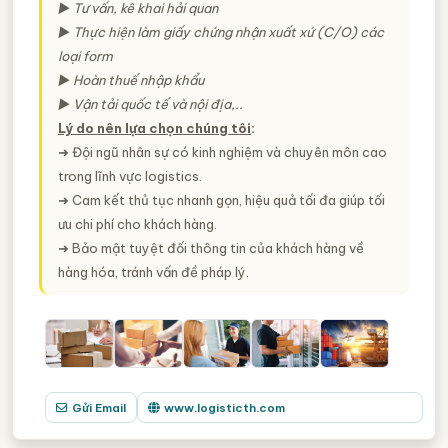
► Tư vấn, kê khai hải quan
► Thực hiện làm giấy chứng nhận xuất xứ (C/O) các
loại form
► Hoàn thuế nhập khẩu
► Vận tải quốc tế và nội địa,..
Lý do nên lựa chọn chúng tôi
:
➜ Đội ngũ nhân sự có kinh nghiệm và chuyên môn cao
trong lĩnh vực logistics.
➜ Cam kết thủ tục nhanh gọn, hiệu quả tối đa giúp tối
ưu chi phí cho khách hàng.
➜ Bảo mật tuyệt đối thông tin của khách hàng về
hàng hóa, tránh vấn đề pháp lý.
Gửi Email
www.logisticth.com