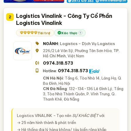
Logistics Vinalink - Công Ty Cổ Phần
2
Logistics Vinalink
Tài trợ
Xác thực
?
NGÀNH:
Logistics - Dịch Vụ Logistics
226/2 Lê Văn Sỹ, Phường Tân Sơn Hòa,
TP.
Hồ Chí Minh
, Việt Nam
0974.318.573
0974.318.573
Hotline:
CN Hà Nội
: Tầng 6, Tòa Nhà 14, Láng Hạ, Q.
Ba Đình, Hà Nội
CN Đà Nẵng
: 132-134-136 Lê Đình Lý, Tầng
3, Tòa Nhà Thành Quân, P. Vĩnh Trung, Q.
Thanh Khê, Đà Nẵng
Logistics VINALINK − Tạo nên
SỰ KHÁC BIỆT
với:
→ 25 năm hình thành & phát triển
→ Hệ thống đại lý hàng không/ tàu biển rộng khắp