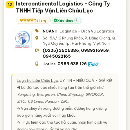
Intercontinental Logistics - Công Ty
12
TNHH Tiếp Vận Liên Châu Lục
Tài trợ
Xác thực
?
NGÀNH:
Logistics - Dịch Vụ Logistics
Số 15A/16 Phụng Pháp, P. Đằng Giang, Q.
Ngô Quyền,
Tp. Hải Phòng
, Việt Nam
(0225) 3606386
0989216959
,
,
0945022165
0989 638 126
Hotline:
Logistic Liên Châu Lục
:
UY TÍN - HIỆU QUẢ - GIÁ RẺ
!
◄ Là đối tác của nhiều hãng tàu trên thế giới như:
Yangming, Evergreen, China Shipping, SINOKOR,
SITC, T.S Lines, Pancon, ZIM,..
➬ Vận chuyển bằng đường biển, đường hàng không
bao gồm hàng xuất và nhập khẩu.
➬ Thực hiện các thủ tục hải quan, nhận làm dịch vụ
door-to-door quốc tế và nội địa.