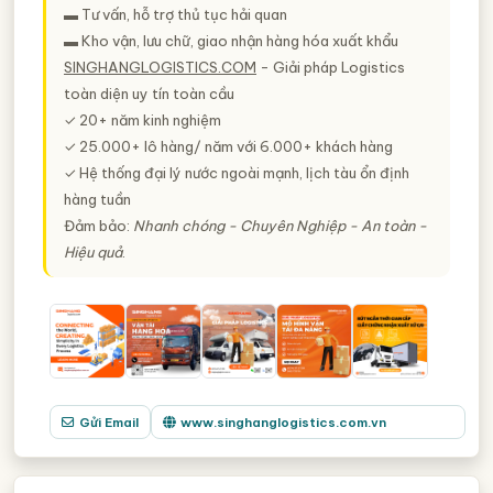
▬ Tư vấn, hỗ trợ thủ tục hải quan
▬ Kho vận, lưu chữ, giao nhận hàng hóa xuất khẩu
SINGHANGLOGISTICS.COM
- Giải pháp Logistics
toàn diện uy tín toàn cầu
✓ 20+ năm kinh nghiệm
✓ 25.000+ lô hàng/ năm với 6.000+ khách hàng
✓ Hệ thống đại lý nước ngoài mạnh, lịch tàu ổn định
hàng tuần
Đảm bảo:
Nhanh chóng - Chuyên Nghiệp - An toàn -
Hiệu quả
.
Gửi Email
www.singhanglogistics.com.vn