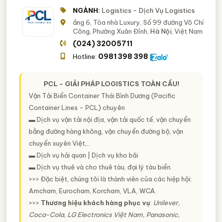
NGÀNH:
Logistics - Dịch Vụ Logistics
ầng 6, Tòa nhà Luxury, Số 99 đường Võ Chí
Công, Phường Xuân Đỉnh,
Hà Nội
, Việt Nam
(024) 32005711
0981 398 398
Hotline:
PCL - GIẢI PHÁP LOGISTICS TOÀN CẦU!
Vận Tải Biển Container Thái Bình Dương (Pacific
Container Lines - PCL) chuyên
▬ Dịch vụ vận tải nội địa, vận tải quốc tế, vận chuyển
bằng đường hàng không, vận chuyển đường bộ, vận
chuyển xuyên Việt,..
▬ Dịch vụ hải quan | Dịch vụ kho bãi
▬ Dịch vụ thuê và cho thuê tàu, đại lý tàu biển.
>>> Đặc biệt, chúng tôi là thành viên của các hiệp hội:
Amcham, Eurocham, Korcham, VLA, WCA.
>>>
Thương hiệu khách hàng phục vụ
:
Unilever,
Coca-Cola, LG Electronics Việt Nam, Panasonic,