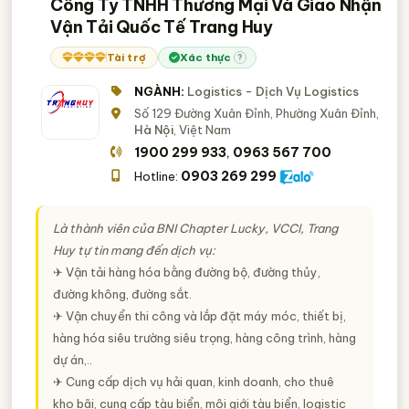
Công Ty TNHH Thương Mại Và Giao Nhận
Vận Tải Quốc Tế Trang Huy
Tài trợ
Xác thực
?
NGÀNH:
Logistics - Dịch Vụ Logistics
Số 129 Đường Xuân Đỉnh, Phường Xuân Đỉnh,
Hà Nội
, Việt Nam
1900 299 933
0963 567 700
,
0903 269 299
Hotline:
Là thành viên của BNI Chapter Lucky, VCCI, Trang
Huy tự tin mang đến dịch vụ:
✈ Vận tải hàng hóa bằng đường bộ, đường thủy,
đường không, đường sắt.
✈ Vận chuyển thi công và lắp đặt máy móc, thiết bị,
hàng hóa siêu trường siêu trọng, hàng công trình, hàng
dự án,..
✈ Cung cấp dịch vụ hải quan, kinh doanh, cho thuê
kho bãi, cung cấp tàu biển, môi giới tàu biển, logistic