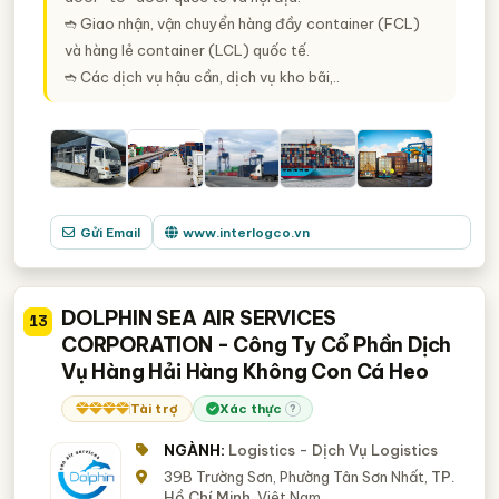
➬ Giao nhận, vận chuyển hàng đầy container (FCL)
và hàng lẻ container (LCL) quốc tế.
➬ Các dịch vụ hậu cần, dịch vụ kho bãi,..
Gửi Email
www.interlogco.vn
DOLPHIN SEA AIR SERVICES
13
CORPORATION - Công Ty Cổ Phần Dịch
Vụ Hàng Hải Hàng Không Con Cá Heo
Tài trợ
Xác thực
?
NGÀNH:
Logistics - Dịch Vụ Logistics
39B Trường Sơn, Phường Tân Sơn Nhất,
TP.
Hồ Chí Minh
, Việt Nam