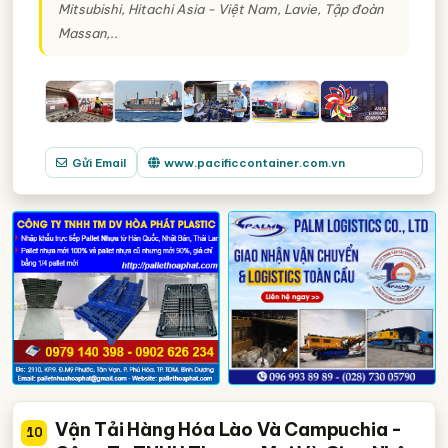
Mitsubishi, Hitachi Asia - Việt Nam, Lavie, Tập đoàn
Massan,..
Gửi Email
www.pacificcontainer.com.vn
Vận Tải Hàng Hóa Lào Và Campuchia -
10