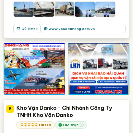
Gửi Email
www.vosadanang.com.vn
Kho Vận Danko - Chi Nhánh Công Ty
5
TNHH Kho Vận Danko
Tài trợ
Xác thực
?