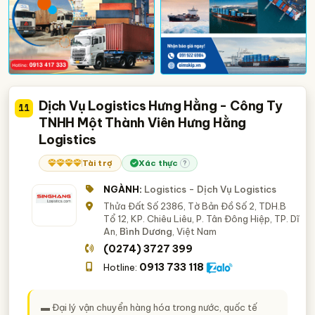
Dịch Vụ Logistics Hưng Hằng - Công Ty
11
TNHH Một Thành Viên Hưng Hằng
Logistics
Tài trợ
Xác thực
?
NGÀNH:
Logistics - Dịch Vụ Logistics
Thửa Đất Số 2386, Tờ Bản Đồ Số 2, TDH.B
Tổ 12, KP. Chiêu Liêu, P. Tân Đông Hiệp, TP. Dĩ
An,
Bình Dương
, Việt Nam
(0274) 3727 399
0913 733 118
Hotline:
▬ Đại lý vận chuyển hàng hóa trong nước, quốc tế