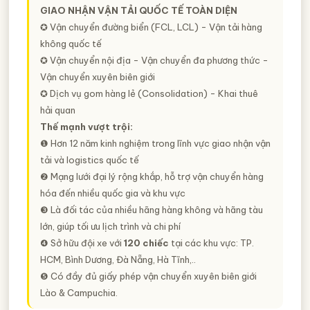
GIAO NHẬN VẬN TẢI QUỐC TẾ TOÀN DIỆN
✪ Vận chuyển đường biển (FCL, LCL) - Vận tải hàng
không quốc tế
✪ Vận chuyển nội địa - Vận chuyển đa phương thức -
Vận chuyển xuyên biên giới
✪ Dịch vụ gom hàng lẻ (Consolidation) - Khai thuê
hải quan
Thế mạnh vượt trội:
❶ Hơn 12 năm kinh nghiệm trong lĩnh vực giao nhận vận
tải và logistics quốc tế
❷ Mạng lưới đại lý rộng khắp, hỗ trợ vận chuyển hàng
hóa đến nhiều quốc gia và khu vực
❸ Là đối tác của nhiều hãng hàng không và hãng tàu
lớn, giúp tối ưu lịch trình và chi phí
❹ Sở hữu đội xe với
120 chiếc
tại các khu vực: TP.
HCM, Bình Dương, Đà Nẵng, Hà Tĩnh,..
❺ Có đầy đủ giấy phép vận chuyển xuyên biên giới
Lào & Campuchia.