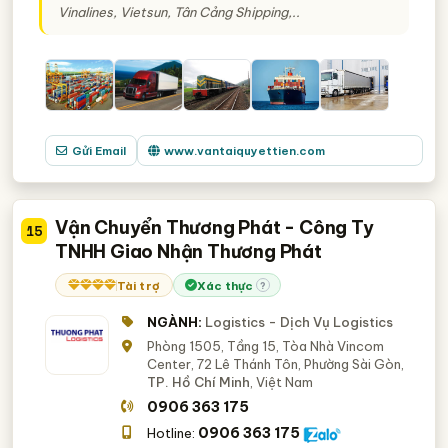
Vinalines, Vietsun, Tân Cảng Shipping,..
Gửi Email
www.vantaiquyettien.com
Vận Chuyển Thương Phát - Công Ty
15
TNHH Giao Nhận Thương Phát
Tài trợ
Xác thực
?
NGÀNH:
Logistics - Dịch Vụ Logistics
Phòng 1505, Tầng 15, Tòa Nhà Vincom
Center, 72 Lê Thánh Tôn, Phường Sài Gòn,
TP. Hồ Chí Minh
, Việt Nam
0906 363 175
0906 363 175
Hotline: