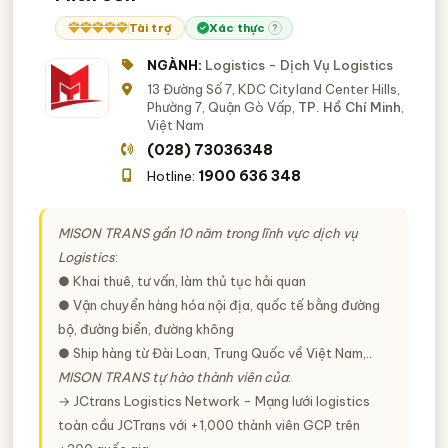
TAG NGÀNH NGHỀ
Gia Lai
Hà Nam
Hải Dương
Long An
Tài trợ
Xác thực
?
nhà cung cấp dịch vụ logistics
dịch vụ logistics
Ninh Bình
Quảng Ngãi
NGÀNH:
Logistics - Dịch Vụ Logistics
13 Đường Số 7, KDC Cityland Center Hills,
Phường 7, Quận Gò Vấp,
TP. Hồ Chí Minh
,
Việt Nam
(028) 73036348
1900 636 348
Hotline:
MISON TRANS gần 10 năm trong lĩnh vực dịch vụ
Logistics
:
● Khai thuê, tư vấn, làm thủ tục hải quan
● Vận chuyển hàng hóa nội địa, quốc tế bằng đường
bộ, đường biển, đường không
● Ship hàng từ Đài Loan, Trung Quốc về Việt Nam,..
MISON TRANS tự hào thành viên của
:
→ JCtrans Logistics Network - Mạng lưới logistics
toàn cầu JCTrans với +1,000 thành viên GCP trên