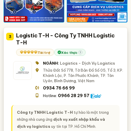
Logistic T-H - Công Ty TNHH Logistic
3
T-H
Tài trợ
Xác thực
?
NGÀNH:
Logistics - Dịch Vụ Logistics
Thửa Đất Số 778, Tờ Bản Đồ Số 05, Tổ 3, KP.
Khánh Lộc, P. Tân Phước Khánh, TP. Tân
Uyên,
Bình Dương
, Việt Nam
0934 76 66 99
0966 28 29 57
Hotline:
Công ty TNHH Logistic T-H
tự hào là một trong
những nhà cung ứng
dịch vụ xuất nhập khẩu và
dịch vụ logistics
uy tín tại TP. Hồ Chí Minh.