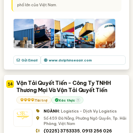
phố lớn của Việt Nam.
Gửi Email
www.dolphinseaair.com
Vận Tải Quyết Tiến - Công Ty TNHH
14
Thương Mại Và Vận Tải Quyết Tiến
Tài trợ
Xác thực
?
NGÀNH:
Logistics - Dịch Vụ Logistics
Số 459 Đà Nẵng, Phường Ngô Quyền,
Tp. Hải
Phòng
, Việt Nam
(0225) 3753335
0913 256 026
,