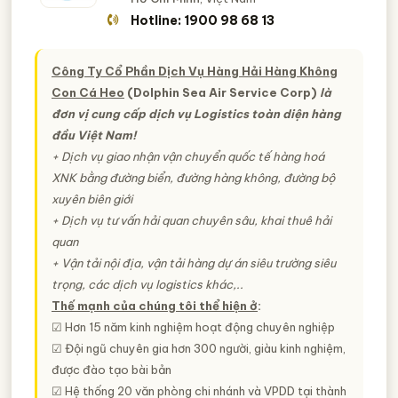
Hotline: 1900 98 68 13
Công Ty Cổ Phần Dịch Vụ Hàng Hải Hàng Không
Con Cá Heo
(Dolphin Sea Air Service Corp)
là
đơn vị cung cấp dịch vụ Logistics toàn diện hàng
đầu Việt Nam!
+ Dịch vụ giao nhận vận chuyển quốc tế hàng hoá
XNK bằng đường biển, đường hàng không, đường bộ
xuyên biên giới
+ Dịch vụ tư vấn hải quan chuyên sâu, khai thuê hải
quan
+ Vận tải nội địa, vận tải hàng dự án siêu trường siêu
trọng, các dịch vụ logistics khác,..
Thế mạnh của chúng tôi thể hiện ở
:
☑ Hơn 15 năm kinh nghiệm hoạt động chuyên nghiệp
☑ Đội ngũ chuyên gia hơn 300 người, giàu kinh nghiệm,
được đào tạo bài bản
☑ Hệ thống 20 văn phòng chi nhánh và VPDD tại thành