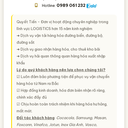
0989 061 232
Hotline:
Quyết Tiến - Đơn vị hoạt động chuyên nghiệp trong
lĩnh vực LOGISTICS hơn 15 năm kinh nghiệm
➜ Dịch vụ vận tải hàng hóa đường biển, đường bộ,
đường sắt
➜ Dịch vụ giao nhận hàng hóa, cho thuê kho bãi
➜ Dịch vụ hải quan thông quan hàng hóa xuất nhập
khẩu
Lý do quý khách hàng nên lựa chọn chúng tôi?
☑ Luôn đảm bảo phương tiện để phục vụ vận chuyển
hàng hóa từ Nam ra Bắc
☑ Hợp đồng kinh doanh, hóa đơn biên nhận rõ ràng,
chính xác đầy đủ
☑ Chịu hoàn toàn trách nhiệm khi hàng hóa hư hỏng,
mất mát.
Đối tác khách hàng
:
Cocacola, Samsung, Masan,
Foxconn, Vinafco, Jotun, Inox Gia Anh, Vosco,