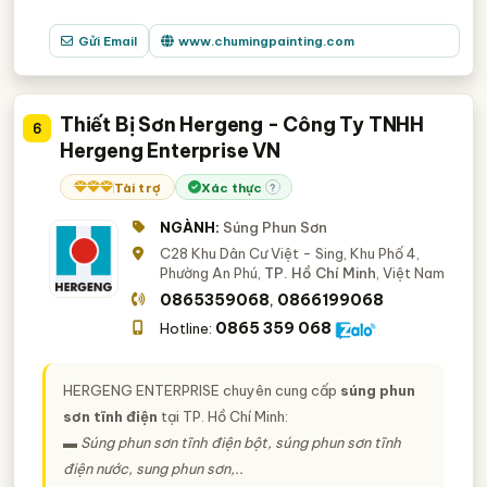
Gửi Email
www.chumingpainting.com
Thiết Bị Sơn Hergeng - Công Ty TNHH
6
Hergeng Enterprise VN
Tài trợ
Xác thực
?
NGÀNH:
Súng Phun Sơn
C28 Khu Dân Cư Việt - Sing, Khu Phố 4,
Phường An Phú,
TP. Hồ Chí Minh
, Việt Nam
0865359068
0866199068
,
0865 359 068
Hotline:
HERGENG ENTERPRISE chuyên cung cấp
súng phun
sơn tĩnh điện
tại TP. Hồ Chí Minh:
▬ Súng phun sơn tĩnh điện bột, súng phun sơn tĩnh
điện nước, sung phun sơn,..