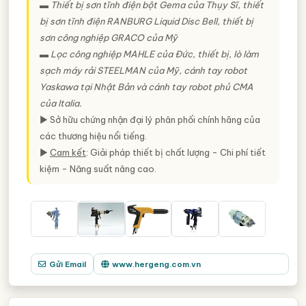
▬ Thiết bị sơn tĩnh điện bột Gema của Thụy Sĩ, thiết
bị sơn tĩnh điện RANBURG Liquid Disc Bell, thiết bị
sơn công nghiệp GRACO của Mỹ
▬ Lọc công nghiệp MAHLE của Đức, thiết bị, lò làm
sạch máy rải STEELMAN của Mỹ, cánh tay robot
Yaskawa tại Nhật Bản và cánh tay robot phủ CMA
của Italia.
► Sở hữu chứng nhận đại lý phân phối chính hãng của
các thương hiệu nổi tiếng.
►
Cam kết
: Giải pháp thiết bị chất lượng - Chi phí tiết
kiệm - Năng suất nâng cao.
Gửi Email
www.hergeng.com.vn