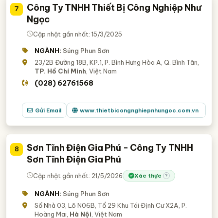
Công Ty TNHH Thiết Bị Công Nghiệp Như
7
Ngọc
Cập nhật gần nhất: 15/3/2025
NGÀNH:
Súng Phun Sơn
23/2B Đường 18B, KP.1, P. Bình Hưng Hòa A, Q. Bình Tân,
TP. Hồ Chí Minh
, Việt Nam
(028) 62761568
Gửi Email
www.thietbicongnghiepnhungoc.com.vn
Sơn Tĩnh Điện Gia Phú - Công Ty TNHH
8
Sơn Tĩnh Điện Gia Phú
Cập nhật gần nhất: 21/5/2026
Xác thực
?
NGÀNH:
Súng Phun Sơn
Số Nhà 03, Lô N06B, Tổ 29 Khu Tái Định Cư X2A, P.
Hoàng Mai,
Hà Nội
, Việt Nam