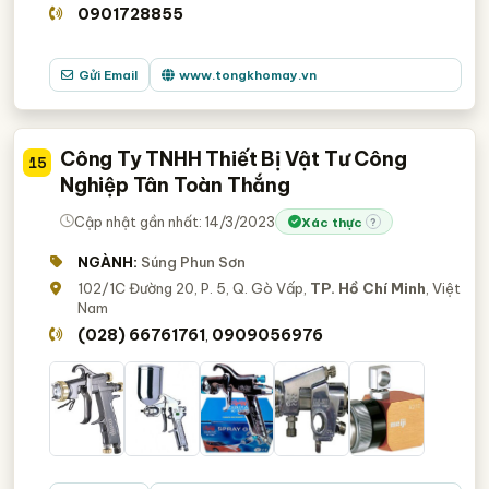
0901728855
Gửi Email
www.tongkhomay.vn
Công Ty TNHH Thiết Bị Vật Tư Công
15
Nghiệp Tân Toàn Thắng
Cập nhật gần nhất: 14/3/2023
Xác thực
?
NGÀNH:
Súng Phun Sơn
102/1C Đường 20, P. 5, Q. Gò Vấp,
TP. Hồ Chí Minh
, Việt
Nam
(028) 66761761
0909056976
,