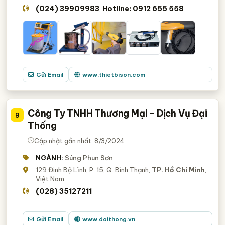
(024) 39909983
Hotline: 0912 655 558
,
Gửi Email
www.thietbison.com
Công Ty TNHH Thương Mại - Dịch Vụ Đại
9
Thống
Cập nhật gần nhất: 8/3/2024
NGÀNH:
Súng Phun Sơn
129 Đinh Bộ Lĩnh, P. 15, Q. Bình Thạnh,
TP. Hồ Chí Minh
,
Việt Nam
(028) 35127211
Gửi Email
www.daithong.vn