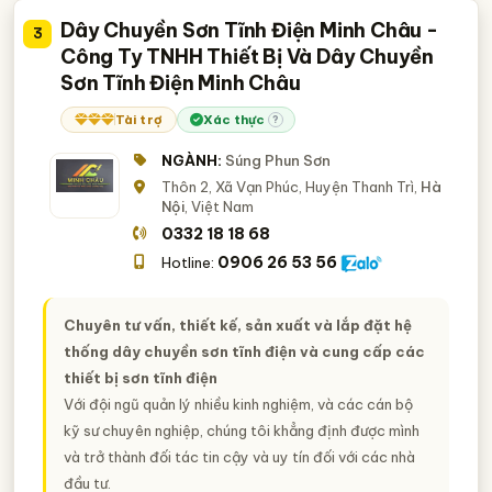
Dây Chuyền Sơn Tĩnh Điện Minh Châu -
3
Công Ty TNHH Thiết Bị Và Dây Chuyền
Sơn Tĩnh Điện Minh Châu
Tài trợ
Xác thực
?
NGÀNH:
Súng Phun Sơn
Thôn 2, Xã Vạn Phúc, Huyện Thanh Trì,
Hà
Nội
, Việt Nam
0332 18 18 68
0906 26 53 56
Hotline:
Chuyên tư vấn, thiết kế, sản xuất và lắp đặt hệ
thống dây chuyền sơn tĩnh điện và cung cấp các
thiết bị sơn tĩnh điện
Với đội ngũ quản lý nhiều kinh nghiệm, và các cán bộ
kỹ sư chuyên nghiệp, chúng tôi khẳng định được mình
và trở thành đối tác tin cậy và uy tín đối với các nhà
đầu tư.