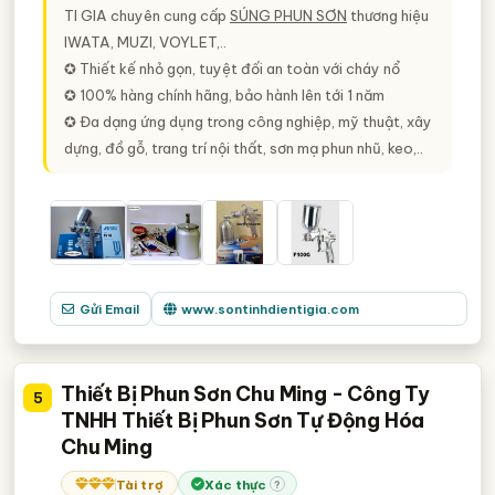
TI GIA chuyên cung cấp
SÚNG PHUN SƠN
thương hiệu
IWATA, MUZI, VOYLET,..
✪ Thiết kế nhỏ gọn, tuyệt đối an toàn với cháy nổ
✪ 100% hàng chính hãng, bảo hành lên tới 1 năm
✪ Đa dạng ứng dụng trong công nghiệp, mỹ thuật, xây
dựng, đồ gỗ, trang trí nội thất, sơn mạ phun nhũ, keo,..
Gửi Email
www.sontinhdientigia.com
Thiết Bị Phun Sơn Chu Ming - Công Ty
5
TNHH Thiết Bị Phun Sơn Tự Động Hóa
Chu Ming
Tài trợ
Xác thực
?