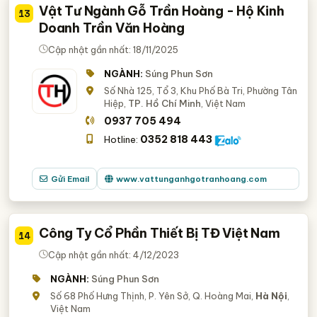
Vật Tư Ngành Gỗ Trần Hoàng - Hộ Kinh
13
Doanh Trần Văn Hoàng
Cập nhật gần nhất: 18/11/2025
NGÀNH:
Súng Phun Sơn
Số Nhà 125, Tổ 3, Khu Phố Bà Tri, Phường Tân
Hiệp,
TP. Hồ Chí Minh
, Việt Nam
0937 705 494
0352 818 443
Hotline:
Gửi Email
www.vattunganhgotranhoang.com
Công Ty Cổ Phần Thiết Bị TĐ Việt Nam
14
Cập nhật gần nhất: 4/12/2023
NGÀNH:
Súng Phun Sơn
Số 68 Phố Hưng Thịnh, P. Yên Sở, Q. Hoàng Mai,
Hà Nội
,
Việt Nam