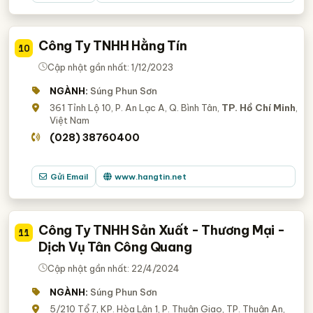
Công Ty TNHH Hằng Tín
10
Cập nhật gần nhất: 1/12/2023
NGÀNH:
Súng Phun Sơn
361 Tỉnh Lộ 10, P. An Lạc A, Q. Bình Tân,
TP. Hồ Chí Minh
,
Việt Nam
(028) 38760400
Gửi Email
www.hangtin.net
Công Ty TNHH Sản Xuất - Thương Mại -
11
Dịch Vụ Tân Công Quang
Cập nhật gần nhất: 22/4/2024
NGÀNH:
Súng Phun Sơn
5/210 Tổ 7, KP. Hòa Lân 1, P. Thuận Giao, TP. Thuận An,