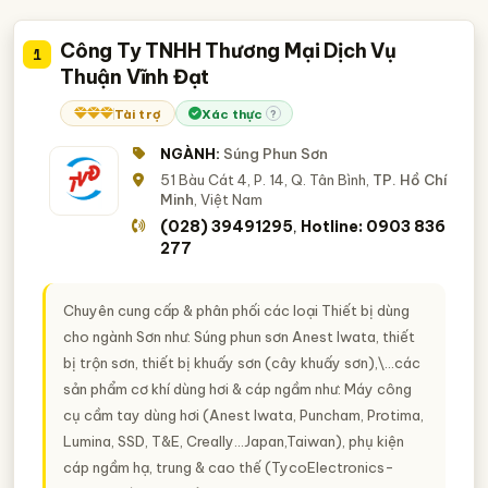
Công Ty TNHH Thương Mại Dịch Vụ
1
Thuận Vĩnh Đạt
Tài trợ
Xác thực
?
NGÀNH:
Súng Phun Sơn
51 Bàu Cát 4, P. 14, Q. Tân Bình,
TP. Hồ Chí
Minh
, Việt Nam
(028) 39491295
Hotline: 0903 836
,
277
Chuyên cung cấp & phân phối các loại Thiết bị dùng
cho ngành Sơn như: Súng phun sơn Anest Iwata, thiết
bị trộn sơn, thiết bị khuấy sơn (cây khuấy sơn),\...các
sản phẩm cơ khí dùng hơi & cáp ngầm như: Máy công
cụ cầm tay dùng hơi (Anest Iwata, Puncham, Protima,
Lumina, SSD, T&E, Creally…Japan,Taiwan), phụ kiện
cáp ngầm hạ, trung & cao thế (TycoElectronics-