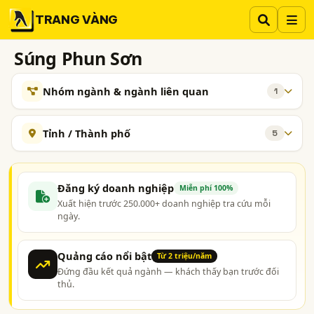
TRANG VÀNG
Súng Phun Sơn
Nhóm ngành & ngành liên quan
1
NGÀNH XEM THÊM
Tỉnh / Thành phố
5
Sơn - Máy, Thiết Bị và Dụng Cụ Sơn
191
Hà Nội
TP. Hồ Chí Minh (TPHCM)
Bình Dương
TAG NGÀNH NGHỀ
Tp. Đà Nẵng
TP. Hải Phòng
Đăng ký doanh nghiệp
Miễn phí 100%
Súng phun sơn
công ty sản xuất súng phun sơn
Xuất hiện trước 250.000+ doanh nghiệp tra cứu mỗi
ngày.
nhà cung cấp súng phun sơn
tìm mua bán súng phun sơn
Quảng cáo nổi bật
Từ 2 triệu/năm
Đứng đầu kết quả ngành — khách thấy bạn trước đối
thủ.