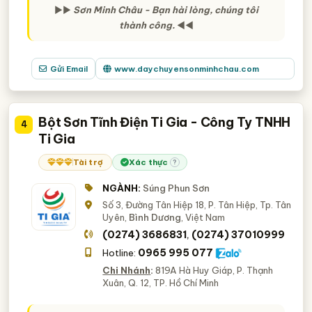
►►
Sơn Minh Châu - Bạn hài lòng, chúng tôi
thành công.
◄◄
Gửi Email
www.daychuyensonminhchau.com
Bột Sơn Tĩnh Điện Ti Gia - Công Ty TNHH
4
Ti Gia
Tài trợ
Xác thực
?
NGÀNH:
Súng Phun Sơn
Số 3, Đường Tân Hiệp 18, P. Tân Hiệp, Tp. Tân
Uyên,
Bình Dương
, Việt Nam
(0274) 3686831
(0274) 37010999
,
0965 995 077
Hotline:
Chi Nhánh
:
819A Hà Huy Giáp, P. Thạnh
Xuân, Q. 12, TP. Hồ Chí Minh