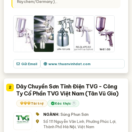
Raychem/Germany),..
Gửi Email
www.thuanvinhdat.com
Dây Chuyền Sơn Tĩnh Điện TVG - Công
2
Ty Cổ Phần TVG Việt Nam (Tân Vũ Gia)
Tài trợ
Xác thực
?
NGÀNH:
Súng Phun Sơn
Số 111 Nguyễn Văn Linh, Phường Phúc Lợi,
Thành Phố
Hà Nội
, Việt Nam