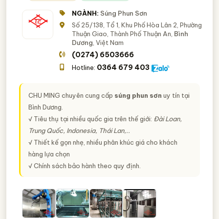
NGÀNH:
Súng Phun Sơn
Số 25/138, Tổ 1, Khu Phố Hòa Lân 2, Phường
Thuận Giao, Thành Phố Thuận An,
Bình
Dương
, Việt Nam
(0274) 6503666
0364 679 403
Hotline:
CHU MING
chuyên cung cấp
súng phun sơn
uy tín tại
Bình Dương.
√ Tiêu thụ tại nhiều quốc gia trên thế giới:
Đài Loan,
Trung Quốc, Indonesia, Thái Lan,..
√ Thiết kế gọn nhẹ, nhiều phân khúc giá cho khách
hàng lựa chọn
√ Chính sách bảo hành theo quy định.