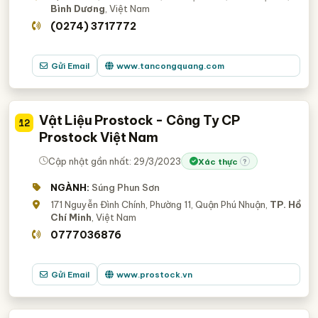
Bình Dương
, Việt Nam
(0274) 3717772
Gửi Email
www.tancongquang.com
Vật Liệu Prostock - Công Ty CP
12
Prostock Việt Nam
Cập nhật gần nhất: 29/3/2023
Xác thực
?
NGÀNH:
Súng Phun Sơn
171 Nguyễn Đình Chính, Phường 11, Quận Phú Nhuận,
TP. Hồ
Chí Minh
, Việt Nam
0777036876
Gửi Email
www.prostock.vn