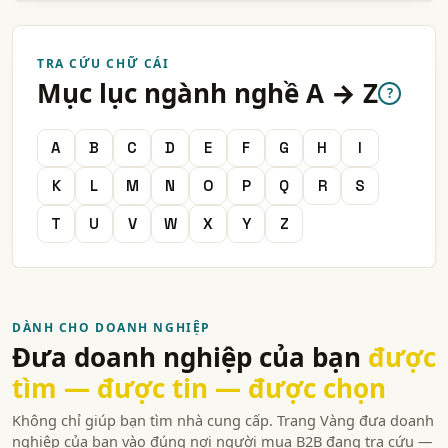
TRA CỨU CHỮ CÁI
Mục lục ngành nghề A → Z
?
A
B
C
D
E
F
G
H
I
K
L
M
N
O
P
Q
R
S
T
U
V
W
X
Y
Z
DÀNH CHO DOANH NGHIỆP
Đưa doanh nghiệp của bạn
được
tìm — được tin — được chọn
Không chỉ giúp bạn tìm nhà cung cấp. Trang Vàng đưa doanh
nghiệp của bạn vào đúng nơi người mua B2B đang tra cứu —