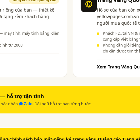
 riêng của bạn — thiết kế,
Hồ sơ của bạn còn x
ợi tặng kèm khách hàng
yellowpages.com.vn 
người mua quốc tế t
 — máy tính, máy tính bảng, điện
Khách FDI tại VN & 
cung cấp Việt bằng 
định từ 2008
Không cần giỏi tiến
chỉ cần được tìm th
Xem Trang Vàng Qu
— hỗ trợ tận tình
oặc nhắn
Zalo
. Đội ngũ hỗ trợ bạn từng bước.
động
·
Chính sách bảo mật
·
Đăng ký Trang vàng
·
Quảng cáo Trang v