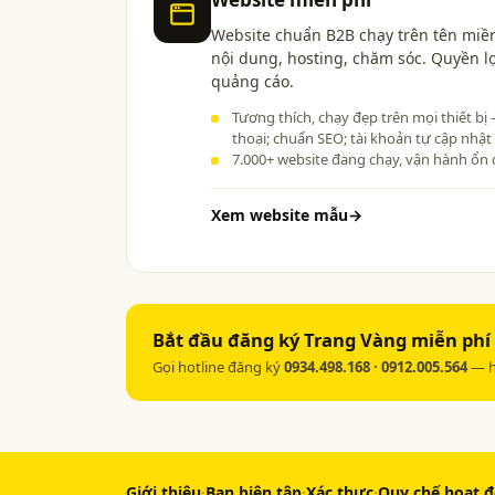
Website chuẩn B2B chạy trên tên miền
nội dung, hosting, chăm sóc. Quyền l
quảng cáo.
Tương thích, chạy đẹp trên mọi thiết bị
thoại; chuẩn SEO; tài khoản tự cập nhật
7.000+ website đang chạy, vận hành ổn 
Xem website mẫu
→
Bắt đầu đăng ký Trang Vàng miễn phí 
Gọi hotline đăng ký
0934.498.168 · 0912.005.564
— h
Giới thiệu
·
Ban biên tập
·
Xác thực
·
Quy chế hoạt 