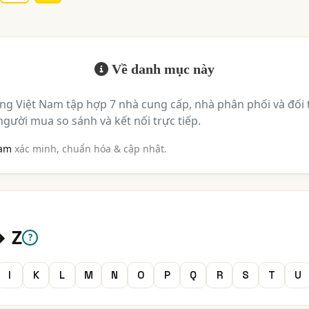
Về danh mục này
g Việt Nam tập hợp 7 nhà cung cấp, nhà phân phối và đối t
 người mua so sánh và kết nối trực tiếp.
Nam
xác minh, chuẩn hóa & cập nhật.
→ Z
?
I
K
L
M
N
O
P
Q
R
S
T
U