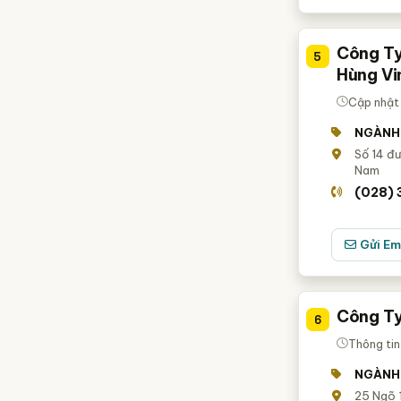
Công Ty
5
Hùng Vi
Cập nhật 
NGÀNH
Số 14 đư
Nam
(028) 
Gửi Em
Công Ty
6
Thông tin
NGÀNH
25 Ngõ 