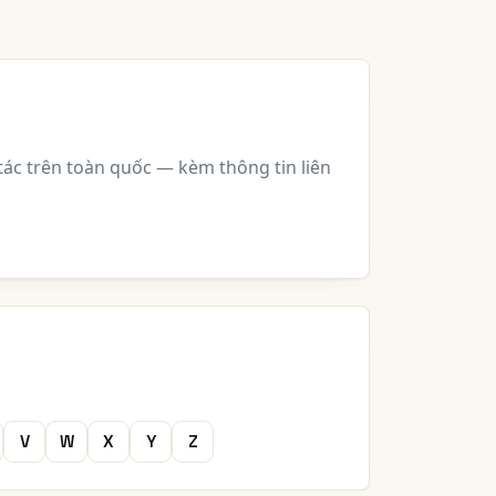
ác trên toàn quốc — kèm thông tin liên
V
W
X
Y
Z