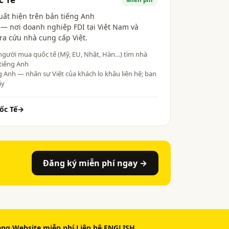
uất hiện trên bản tiếng Anh
— nơi doanh nghiệp FDI tại Việt Nam và
ra cứu nhà cung cấp Việt.
người mua quốc tế (Mỹ, EU, Nhật, Hàn…) tìm nhà
tiếng Anh
g Anh — nhân sự Việt của khách lo khâu liên hệ; bạn
ấy
ốc Tế
→
Đăng ký miễn phí ngay →
àng
·
Website miễn phí
·
Liên hệ
·
ENGLISH