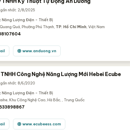
 TNHH Kỹ Thuật Tự Động An Dương
 gần nhất: 2/8/2025
:
Năng Lượng Điện - Thiết Bị
 Quang Quá, Phường Phú Thạnh,
TP. Hồ Chí Minh
, Việt Nam
 38107604
ail
www.anduong.vn
 TNHH Công Nghệ Năng Lượng Mới Hebei Ecube
 gần nhất: 8/6/2020
:
Năng Lượng Điện - Thiết Bị
aihe, Khu Công Nghệ Cao, Hà Bắc,
, Trung Quốc
8633898867
ail
www.ecubeess.com