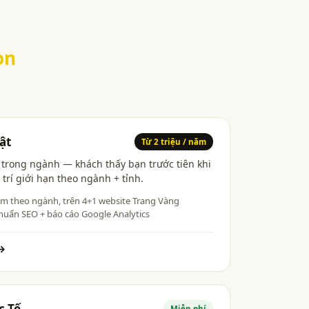
ọn
ật
Từ 2 triệu / năm
h trong ngành — khách thấy bạn trước tiên khi
 trí giới hạn theo ngành + tỉnh.
ìm theo ngành, trên 4+1 website Trang Vàng
huẩn SEO + báo cáo Google Analytics
→
c Tế
Miễn phí