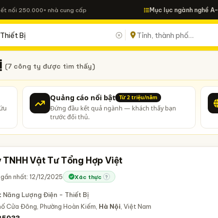
Mục lục ngành nghề A
Kết nối 250.000+ nhà cung cấp
ị
(7 công ty được tìm thấy)
Quảng cáo nổi bật
Từ 2 triệu/năm
cứu
Đứng đầu kết quả ngành — khách thấy bạn
trước đối thủ.
 TNHH Vật Tư Tổng Hợp Việt
gần nhất: 12/12/2025
Xác thực
?
:
Năng Lượng Điện - Thiết Bị
Phố Cửa Đông, Phường Hoàn Kiếm,
Hà Nội
, Việt Nam