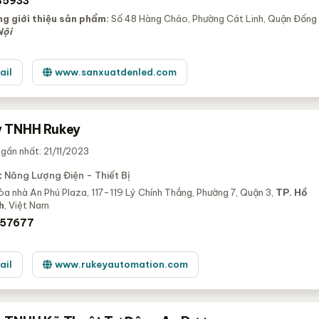
85933
g giới thiệu sản phẩm:
Số 48 Hàng Cháo, Phường Cát Linh, Quận Đống
Nội
ail
www.sanxuatdenled.com
 TNHH Rukey
gần nhất: 21/11/2023
:
Năng Lượng Điện - Thiết Bị
òa nhà An Phú Plaza, 117-119 Lý Chính Thắng, Phường 7, Quận 3,
TP. Hồ
h
, Việt Nam
57677
ail
www.rukeyautomation.com