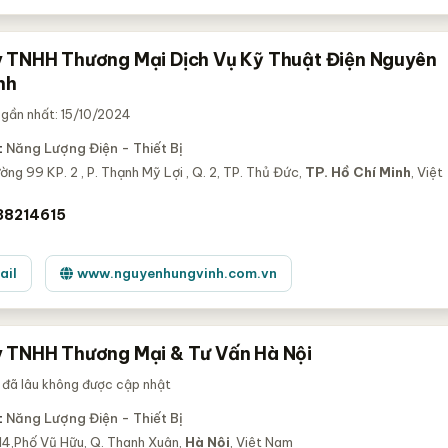
 TNHH Thương Mại Dịch Vụ Kỹ Thuật Điện Nguyên
nh
gần nhất: 15/10/2024
:
Năng Lượng Điện - Thiết Bị
ờng 99 KP. 2 , P. Thạnh Mỹ Lợi , Q. 2, TP. Thủ Đức,
TP. Hồ Chí Minh
, Việt
38214615
ail
www.nguyenhungvinh.com.vn
 TNHH Thương Mại & Tư Vấn Hà Nội
 đã lâu không được cập nhật
:
Năng Lượng Điện - Thiết Bị
14,Phố Vũ Hữu, Q. Thanh Xuân,
Hà Nội
, Việt Nam