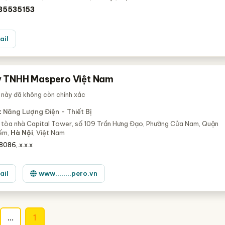
35535153
ail
 TNHH Maspero Việt Nam
 này đã không còn chính xác
:
Năng Lượng Điện - Thiết Bị
, tòa nhà Capital Tower, số 109 Trần Hưng Đạo, Phường Cửa Nam, Quận
ếm,
Hà Nội
, Việt Nam
086,.x.x.x
ail
www........pero.vn
...
1