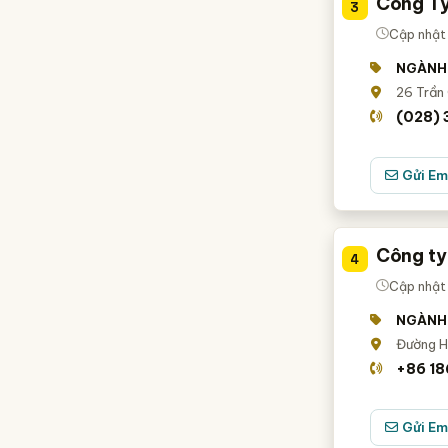
Công Ty
3
Cập nhật
NGÀNH
26 Trần
(028)
Gửi Em
Công ty
4
Cập nhật
NGÀNH
Đường H
+86 1
Gửi Em