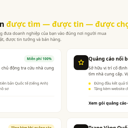
ạn
được tìm — được tin — được ch
àng đưa doanh nghiệp của bạn vào đúng nơi người mua
ật, được tin tưởng và bán hàng.
Quảng cáo nổi b
Miễn phí 100%
 chủ động tra cứu nhà cung
Sở hữu vị trí cố địn
tìm nhà cung cấp. Vị
 tiên bản Quốc tế (tiếng Anh)
Đứng đầu kết quả t
hồ sơ
Tặng kèm website c
Xem gói quảng cáo
Trang Vàng Quố
Tặng kèm khi quảng cáo