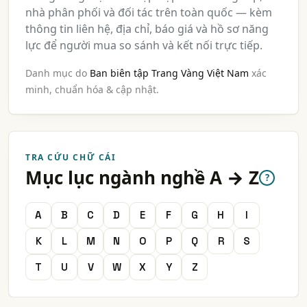
nhà phân phối và đối tác trên toàn quốc — kèm
thông tin liên hệ, địa chỉ, báo giá và hồ sơ năng
lực để người mua so sánh và kết nối trực tiếp.
Danh mục do
Ban biên tập Trang Vàng Việt Nam
xác
minh, chuẩn hóa & cập nhật.
TRA CỨU CHỮ CÁI
Mục lục ngành nghề A → Z
?
A
B
C
D
E
F
G
H
I
K
L
M
N
O
P
Q
R
S
T
U
V
W
X
Y
Z