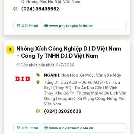
Q. Hoàng Mai,
Hà Nội
, Việt Nam
(024) 36435652
Gửi Email
www.phutungkafadai.vn
Nhông Xích Công Nghiệp D.I.D Việt Nam
3
- Công Ty TNHH D.I.D Việt Nam
Cập nhật gần nhất: 8/7/2026
NGÀNH:
Nan Hoa Xe Máy, Vành Xe Máy
Tầng 01, Căn AQS1-06 Và AQS1-07, Tòa
Sky1 (Tháp B1)- Dự Án Khu Căn Hộ Vịnh
Thủy, Khu Đô Thị Thương Mại Và Du Lịch Văn
Giang (Ecopark), Xã Phụng Công,
Hưng Yên
,
Việt Nam
(024) 32026638
Gửi Email
www.didvietnam.com.vn