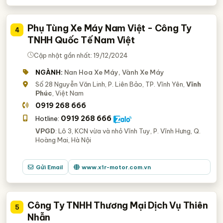
Phụ Tùng Xe Máy Nam Việt - Công Ty
4
TNHH Quốc Tế Nam Việt
Cập nhật gần nhất: 19/12/2024
NGÀNH:
Nan Hoa Xe Máy, Vành Xe Máy
Số 28 Nguyễn Văn Linh, P. Liên Bảo, TP. Vĩnh Yên,
Vĩnh
Phúc
, Việt Nam
0919 268 666
0919 268 666
Hotline:
VPGD
: Lô 3, KCN vừa và nhỏ Vĩnh Tuy, P. Vĩnh Hưng, Q.
Hoàng Mai, Hà Nội
Gửi Email
www.x1r-motor.com.vn
Công Ty TNHH Thương Mại Dịch Vụ Thiên
5
Nhẫn