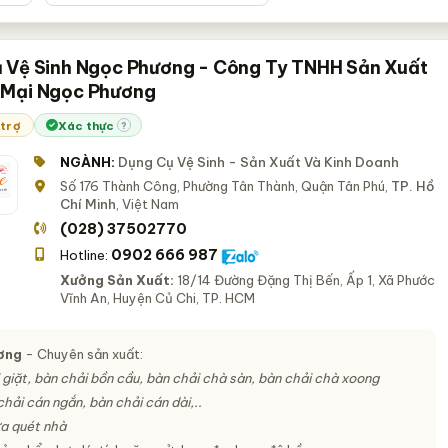
 Vệ Sinh Ngọc Phương - Công Ty TNHH Sản Xuất
 Mại Ngọc Phương
 trợ
Xác thực
?
NGÀNH:
Dụng Cụ Vệ Sinh - Sản Xuất Và Kinh Doanh
Số 176 Thành Công, Phường Tân Thành, Quận Tân Phú,
TP. Hồ
Chí Minh
, Việt Nam
(028) 37502770
0902 666 987
Hotline:
Xưởng Sản Xuất:
18/14 Đường Đặng Thị Bến, Ấp 1, Xã Phước
Vĩnh An, Huyện Củ Chi, TP. HCM
ơng
- Chuyên sản xuất:
 giặt, bàn chải bồn cầu, bàn chải chà sàn, bàn chải chà xoong
hải cán ngắn, bàn chải cán dài,..
a quét nhà