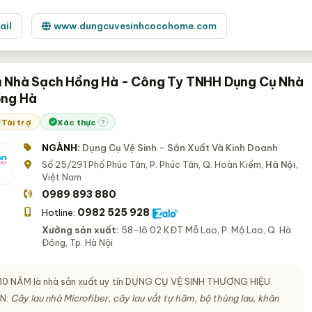
ail
www.dungcuvesinhcocohome.com
 Nhà Sạch Hồng Hà - Công Ty TNHH Dụng Cụ Nhà
ồng Hà
Tài trợ
Xác thực
?
NGÀNH:
Dụng Cụ Vệ Sinh - Sản Xuất Và Kinh Doanh
Số 25/291 Phố Phúc Tân, P. Phúc Tân, Q. Hoàn Kiếm,
Hà Nội
,
Việt Nam
0989 893 880
0982 525 928
Hotline:
Xưởng sản xuất:
58-lô 02 KĐT Mỗ Lao, P. Mộ Lao, Q. Hà
Đông, Tp. Hà Nội
10 NĂM là nhà sản xuất uy tín
DỤNG CỤ VỆ SINH THƯƠNG HIỆU
AN
:
Cây lau nhà Microfiber, cây lau vắt tự hãm, bộ thùng lau, khăn