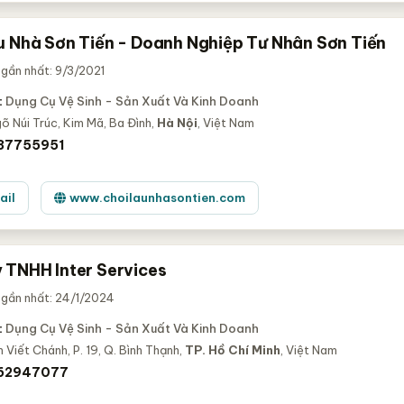
u Nhà Sơn Tiến - Doanh Nghiệp Tư Nhân Sơn Tiến
gần nhất: 9/3/2021
:
Dụng Cụ Vệ Sinh - Sản Xuất Và Kinh Doanh
õ Núi Trúc, Kim Mã, Ba Đình,
Hà Nội
, Việt Nam
 37755951
ail
www.choilaunhasontien.com
 TNHH Inter Services
 gần nhất: 24/1/2024
:
Dụng Cụ Vệ Sinh - Sản Xuất Và Kinh Doanh
 Viết Chánh, P. 19, Q. Bình Thạnh,
TP. Hồ Chí Minh
, Việt Nam
 62947077