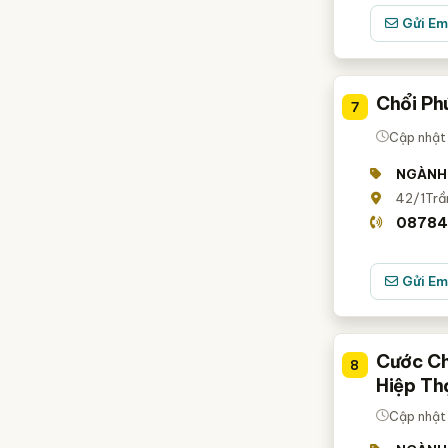
Gửi Em
Chổi Ph
7
Cập nhật 
NGÀNH
42/1Trần
08784
Gửi Em
Cước Ch
8
Hiệp Th
Cập nhật 