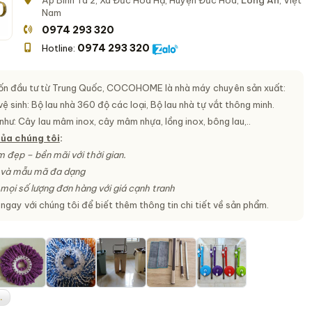
Ấp Bình Tã 2, Xã Đức Hòa Hạ, Huyện Đức Hòa,
Long An
, Việt
Nam
0974 293 320
0974 293 320
Hotline:
n đầu tư từ Trung Quốc, COCOHOME là nhà máy chuyên sản xuất:
ệ sinh: Bộ lau nhà 360 độ các loại, Bộ lau nhà tự vắt thông minh.
như: Cây lau mâm inox, cây mâm nhựa, lồng inox, bông lau,..
ủa chúng tôi
:
 đẹp – bền mãi với thời gian.
 và mẫu mã đa dạng
mọi số lượng đơn hàng với giá cạnh tranh
 ngay với chúng tôi để biết thêm thông tin chi tiết về sản phẩm.
.