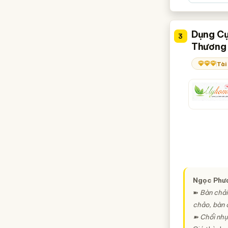
Dụng Cụ
3
Thương
Tài
Ngọc Phư
➽
Bàn chải
chảo, bàn c
➽ Chổi nhự