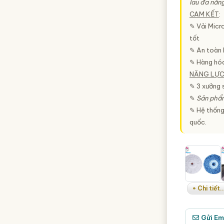
lau đa năng
CAM KẾT
:
✎ Vải Micr
tốt
✎ An toàn 
✎ Hàng hóa
NĂNG LỰ
✎ 3 xưởng 
✎
Sản phẩ
✎ Hệ thống 
quốc.
+ Chi tiết..
Gửi Em