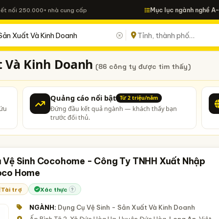
Mục lục ngành nghề A
Kết nối 250.000+ nhà cung cấp
t Và Kinh Doanh
(86 công ty được tìm thấy)
Quảng cáo nổi bật
Từ 2 triệu/năm
cứu
Đứng đầu kết quả ngành — khách thấy bạn
trước đối thủ.
 Vệ Sinh Cocohome - Công Ty TNHH Xuất Nhập
oco Home
Tài trợ
Xác thực
?
NGÀNH:
Dụng Cụ Vệ Sinh - Sản Xuất Và Kinh Doanh