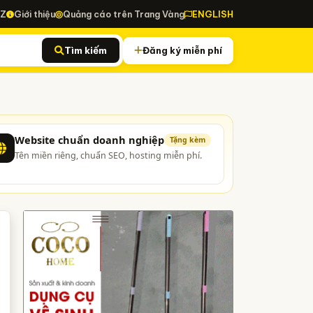
-Z
Giới thiệu
Quảng cáo trên Trang Vàng
ENGLISH
Tìm kiếm
Đăng ký miễn phí
Website chuẩn doanh nghiệp
Tặng kèm
Tên miền riêng, chuẩn SEO, hosting miễn phí.