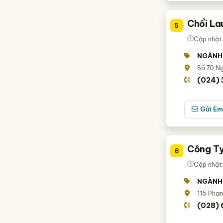
Chổi La
5
Cập nhật 
NGÀNH
Số 70 Ng
(024)
Gửi Em
Công Ty
6
Cập nhật
NGÀNH
115 Phạm
(028)