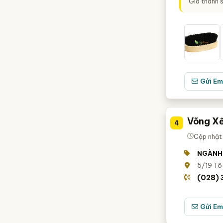
Giá thành 
Gửi Em
Võng Xế
4
Cập nhật 
NGÀNH
5/19 Tô 
(028)
Gửi Em