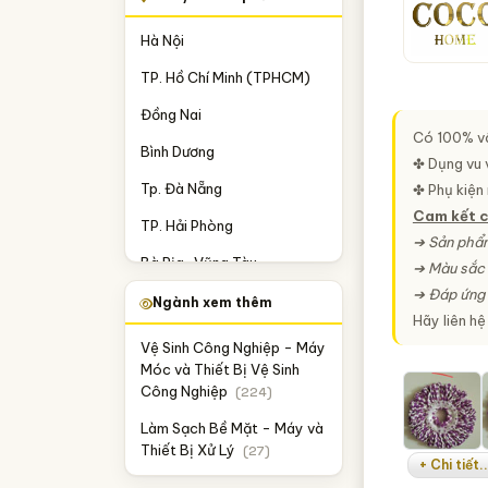
Hà Nội
TP. Hồ Chí Minh (TPHCM)
Đồng Nai
Có 100% vố
Bình Dương
✤ Dụng vu v
Tp. Đà Nẵng
✤ Phụ kiện 
Cam kết c
TP. Hải Phòng
➔ Sản phẩm
Bà Rịa-Vũng Tàu
➔ Màu sắc
➔ Đáp ứng 
Bắc Ninh
Ngành xem thêm
Hãy liên hệ
Khánh Hòa
Vệ Sinh Công Nghiệp - Máy
Móc và Thiết Bị Vệ Sinh
Thanh Hóa
Công Nghiệp
(224)
TP. Cần Thơ
Làm Sạch Bề Mặt - Máy và
Bến Tre
Thiết Bị Xử Lý
(27)
+ Chi tiết..
Hà Nam