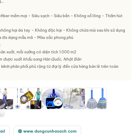
,..
ofiber mềm mại - Siêu sạch - Siêu bền - Không xổ lông - Thấm hút
không hại da tay - Không độc hại - Không chứa mùi sau khi sử dụng
 đa dạng mẫu mã - Màu sắc phong phú.
C
:
sản xuất, mỗi xưởng có diện tích 1.000 m2
m được xuất khẩu sang Hàn Quốc, Nhật Bản
kênh phân phối phủ rộng từ đại lý đến cửa hàng bán lẻ trên toàn
.
ail
www.dungcunhasach.com