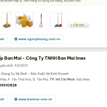
sản phẩm hợp lý, tính năng sử dụng đa dạng, độ bền cao.
+ Chi tiết...
ail
www.ngocphuong.com.vn
p Ban Mai - Công Ty TNHH Ban Mai Imex
gần nhất: 9/3/2021
:
Dụng Cụ Vệ Sinh - Sản Xuất Và Kinh Doanh
Hiệu, P. Tân Thới Hòa, Q. Tân Phú,
TP. Hồ Chí Minh
, Việt Nam
 39610828
ail
www.banmai.com.vn