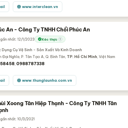
ail
www.interclean.vn
úc An - Công Ty TNHH Chổi Phúc An
gần nhất: 12/1/2023
Xác thực
?
:
Dụng Cụ Vệ Sinh - Sản Xuất Và Kinh Doanh
 Đại Nghĩa, P. Tân Tạo A, Q. Bình Tân,
TP. Hồ Chí Minh
, Việt Nam
58458
0988787338
,
ail
www.thunglaunha.com.vn
ùi Xoong Tân Hiệp Thạnh - Công Ty TNHH Tân
ạnh
gần nhất: 10/3/2021