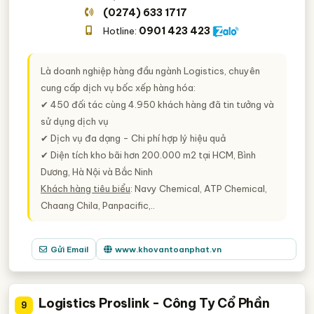
(0274) 633 1717
0901 423 423
Hotline:
Là doanh nghiệp hàng đầu ngành Logistics, chuyên
cung cấp dịch vụ bốc xếp hàng hóa:
✔ 450 đối tác cùng 4.950 khách hàng đã tin tưởng và
sử dụng dịch vụ
✔ Dịch vụ đa dạng - Chi phí hợp lý hiệu quả
✔ Diện tích kho bãi hơn 200.000 m2 tại HCM, Bình
Dương, Hà Nội và Bắc Ninh
Khách hàng tiêu biểu
: Navy Chemical, ATP Chemical,
Chaang Chila, Panpacific,..
Gửi Email
www.khovantoanphat.vn
Logistics Proslink - Công Ty Cổ Phần
9