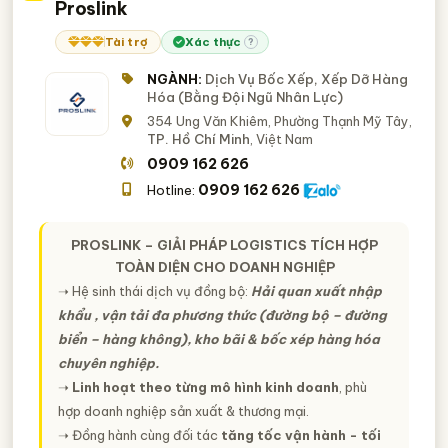
Proslink
Tài trợ
Xác thực
?
NGÀNH:
Dịch Vụ Bốc Xếp, Xếp Dỡ Hàng
Hóa (Bằng Đội Ngũ Nhân Lực)
354 Ung Văn Khiêm, Phường Thạnh Mỹ Tây,
TP. Hồ Chí Minh
, Việt Nam
0909 162 626
0909 162 626
Hotline:
PROSLINK – GIẢI PHÁP LOGISTICS TÍCH HỢP
TOÀN DIỆN CHO DOANH NGHIỆP
➝ Hệ sinh thái dịch vụ đồng bộ:
Hải quan xuất nhập
khẩu , vận tải đa phương thức (đường bộ – đường
biển – hàng không), kho bãi & bốc xép hàng hóa
chuyên nghiệp.
➝
Linh hoạt theo từng mô hình kinh doanh
, phù
hợp doanh nghiệp sản xuất & thương mại.
➝ Đồng hành cùng đối tác
tăng tốc vận hành - tối