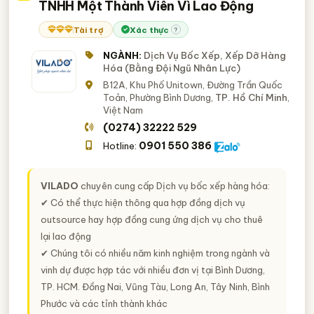
TNHH Một Thành Viên Vì Lao Động
Tài trợ
Xác thực
?
NGÀNH:
Dịch Vụ Bốc Xếp, Xếp Dỡ Hàng
Hóa (Bằng Đội Ngũ Nhân Lực)
B12A, Khu Phố Unitown, Đường Trần Quốc
Toản, Phường Bình Dương,
TP. Hồ Chí Minh
,
Việt Nam
(0274) 32222 529
0901 550 386
Hotline:
VILADO
chuyên cung cấp Dịch vụ bốc xếp hàng hóa:
✔ Có thể thực hiện thông qua hợp đồng dịch vụ
outsource hay hợp đồng cung ứng dịch vụ cho thuê
lại lao động
✔ Chúng tôi có nhiều năm kinh nghiệm trong ngành và
vinh dự được hợp tác với nhiều đơn vị tại Bình Dương,
TP. HCM. Đồng Nai, Vũng Tàu, Long An, Tây Ninh, Bình
Phước và các tỉnh thành khác