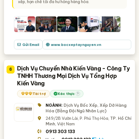
xếp, hạn chế tối đa hư hỏng hàng hóa.
Gửi Email
www.bocxeptaynguyen.vn
Dịch Vụ Chuyển Nhà Kiến Vàng - Công Ty
6
TNHH Thương Mại Dịch Vụ Tổng Hợp
Kiến Vàng
Tài trợ
Xác thực
?
NGÀNH:
Dịch Vụ Bốc Xếp, Xếp Dỡ Hàng
Hóa (Bằng Đội Ngũ Nhân Lực)
249/2B Vườn Lài, P. Phú Thọ Hòa,
TP. Hồ Chí
Minh
, Việt Nam
0913 303 133