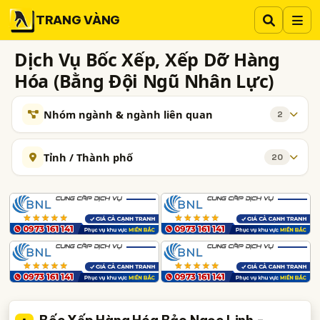
TRANG VÀNG
Dịch Vụ Bốc Xếp, Xếp Dỡ Hàng
Hóa (Bằng Đội Ngũ Nhân Lực)
Nhóm ngành & ngành liên quan
2
NGÀNH XEM THÊM
Tỉnh / Thành phố
20
Vận Tải Đường Bộ
1281
Hà Nội
TP. Hồ Chí Minh (TPHCM)
Đồng Nai
Dịch Vụ Chuyển Nhà, Dọn Nhà, Văn Phòng (Trọn Gói,
442
Chuyên Nghiệp)
Bình Dương
Tp. Đà Nẵng
TP. Hải Phòng
Bà Rịa-Vũng Tàu
Bắc Ninh
Hà Tĩnh
Lạng Sơn
Nam Định
Nghệ An
Quảng Ninh
TP. Cần Thơ
Bắc Giang
Gia Lai
Hà Giang
Long An
Quảng Ngãi
Tây Ninh