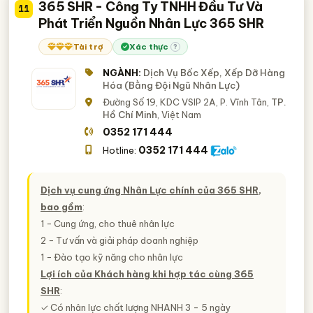
365 SHR - Công Ty TNHH Đầu Tư Và
11
Phát Triển Nguồn Nhân Lực 365 SHR
Tài trợ
Xác thực
?
NGÀNH:
Dịch Vụ Bốc Xếp, Xếp Dỡ Hàng
Hóa (Bằng Đội Ngũ Nhân Lực)
Đường Số 19, KDC VSIP 2A, P. Vĩnh Tân,
TP.
Hồ Chí Minh
, Việt Nam
0352 171 444
0352 171 444
Hotline:
Dịch vụ cung ứng Nhân Lực chính của 365 SHR,
bao gồm
:
1 − Cung ứng, cho thuê nhân lực
2 − Tư vấn và giải pháp doanh nghiệp
1 − Đào tạo kỹ năng cho nhân lực
Lợi ích của Khách hàng khi hợp tác cùng 365
SHR
:
✓ Có nhân lực chất lượng NHANH 3 - 5 ngày