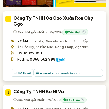
Công Ty TNHH Ca Cao Xuân Ron Chợ
2
Gạo
Cập nhật gần nhất: 25/6/2026
Xác thực
?
NGÀNH:
Socola, Chocolate - Nhà Cung Cấp
Ấp Hòa Mỹ, Xã Bình Ninh,
Đồng Tháp
, Việt Nam
0906822050
0868 562 998
Hotline:
Gửi Email
www.alluviachocolate.com
Công Ty TNHH Bo Ni Va
3
Cập nhật gần nhất: 11/9/2023
Xác thực
?
NGÀNH:
Socola, Chocolate - Nhà Cung Cấp