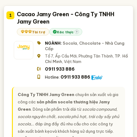
Cacao Jamy Green - Công Ty TNHH
1
Jamy Green
Tài trợ
Xác thực
?
NGÀNH:
Socola, Chocolate - Nhà Cung
Cấp
Tổ 7, Ấp Cầu Mới, Phường Tân Thành,
TP. Hồ
Chí Minh
, Việt Nam
0911 933 886
0911 933 886
Hotline:
Công Ty TNHH Jamy Green
chuyên sản xuất và gia
công các
sản phẩm socola thương hiệu Jamy
Green
. Dòng sản phẩm trải dài từ
socola compound,
socola nguyên chất, socola phủ hạt, trái cây sấy phủ
socola,..
đáp ứng đầy đủ nhu cầu cho các công ty
sản xuất bánh kẹovà khách hàng sử dụng trực tiếp.