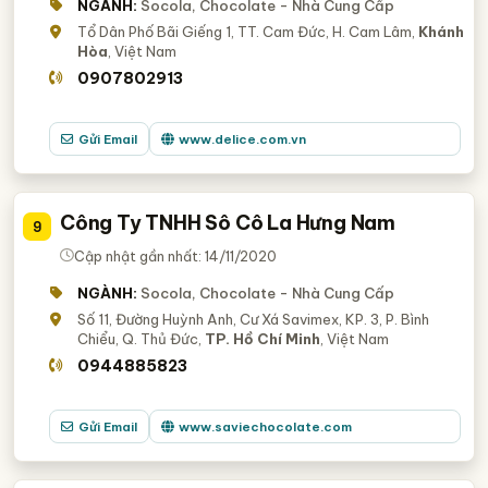
NGÀNH:
Socola, Chocolate - Nhà Cung Cấp
Tổ Dân Phố Bãi Giếng 1, TT. Cam Đức, H. Cam Lâm,
Khánh
Hòa
, Việt Nam
0907802913
Gửi Email
www.delice.com.vn
Công Ty TNHH Sô Cô La Hưng Nam
9
Cập nhật gần nhất: 14/11/2020
NGÀNH:
Socola, Chocolate - Nhà Cung Cấp
Số 11, Đường Huỳnh Anh, Cư Xá Savimex, KP. 3, P. Bình
Chiểu, Q. Thủ Đức,
TP. Hồ Chí Minh
, Việt Nam
0944885823
Gửi Email
www.saviechocolate.com