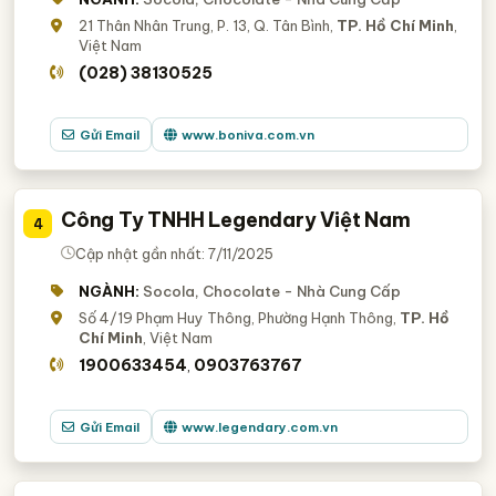
21 Thân Nhân Trung, P. 13, Q. Tân Bình,
TP. Hồ Chí Minh
,
Việt Nam
(028) 38130525
Gửi Email
www.boniva.com.vn
Công Ty TNHH Legendary Việt Nam
4
Cập nhật gần nhất: 7/11/2025
NGÀNH:
Socola, Chocolate - Nhà Cung Cấp
Số 4/19 Phạm Huy Thông, Phường Hạnh Thông,
TP. Hồ
Chí Minh
, Việt Nam
1900633454
0903763767
,
Gửi Email
www.legendary.com.vn