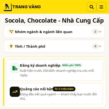
TRANG VÀNG
Socola, Chocolate - Nhà Cung Cấp
Nhóm ngành & ngành liên quan
2
NGÀNH XEM THÊM
Tỉnh / Thành phố
8
Bánh, Mứt, Kẹo - Nhà Sản Xuất và Bán Buôn
519
Hà Nội
TP. Hồ Chí Minh (TPHCM)
Bình Dương
Khuôn Silicone
15
Lâm Đồng
Khánh Hòa
Đắk Lắk
Bến Tre
Đăng ký doanh nghiệp
Miễn phí 100%
Xuất hiện trước 250.000+ doanh nghiệp tra cứu mỗi
Tiền Giang
ngày.
Quảng cáo nổi bật
Từ 2 triệu/năm
Đứng đầu kết quả ngành — khách thấy bạn trước đối
thủ.