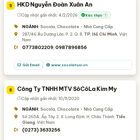
HKD Nguyễn Đoàn Xuân An
5
Cập nhật gần nhất: 4/2/2026
Xác thực
?
NGÀNH:
Socola, Chocolate - Nhà Cung Cấp
287/46 Âu Dương Lân, P. 2, Q. 8,
TP. Hồ Chí Minh
, Việt
Nam
0773802209
0987896856
,
Gửi Email
www.socolatuoi.vn
Công Ty TNHH MTV SôCôLa Kim My
6
Cập nhật gần nhất: 10/11/2020
NGÀNH:
Socola, Chocolate - Nhà Cung Cấp
Số 265A, Ấp Tây 2, X. Long Định, H. Châu Thành,
Tiền
Giang
, Việt Nam
(0273) 3633256