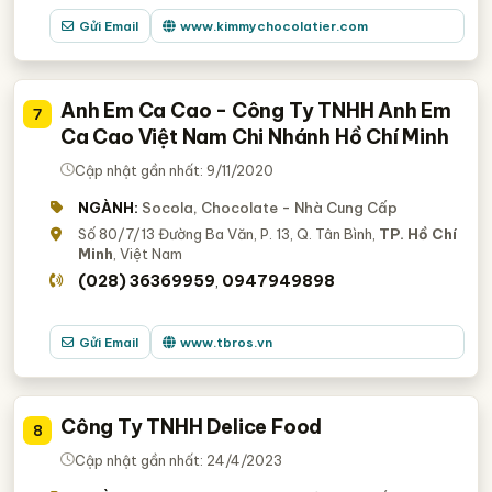
Gửi Email
www.kimmychocolatier.com
Anh Em Ca Cao - Công Ty TNHH Anh Em
7
Ca Cao Việt Nam Chi Nhánh Hồ Chí Minh
Cập nhật gần nhất: 9/11/2020
NGÀNH:
Socola, Chocolate - Nhà Cung Cấp
Số 80/7/13 Đường Ba Văn, P. 13, Q. Tân Bình,
TP. Hồ Chí
Minh
, Việt Nam
(028) 36369959
0947949898
,
Gửi Email
www.tbros.vn
Công Ty TNHH Delice Food
8
Cập nhật gần nhất: 24/4/2023