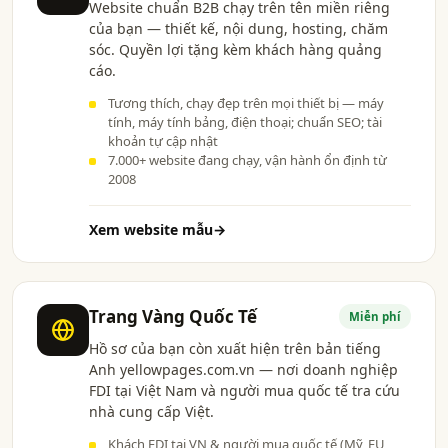
Website chuẩn B2B chạy trên tên miền riêng
của bạn — thiết kế, nội dung, hosting, chăm
sóc. Quyền lợi tặng kèm khách hàng quảng
cáo.
Tương thích, chạy đẹp trên mọi thiết bị — máy
tính, máy tính bảng, điện thoại; chuẩn SEO; tài
khoản tự cập nhật
7.000+ website đang chạy, vận hành ổn định từ
2008
Xem website mẫu
→
Trang Vàng Quốc Tế
Miễn phí
Hồ sơ của bạn còn xuất hiện trên bản tiếng
Anh yellowpages.com.vn — nơi doanh nghiệp
FDI tại Việt Nam và người mua quốc tế tra cứu
nhà cung cấp Việt.
Khách FDI tại VN & người mua quốc tế (Mỹ, EU,