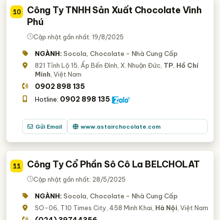
Công Ty TNHH Sản Xuất Chocolate Vinh
10
Phú
Cập nhật gần nhất: 19/8/2025
NGÀNH:
Socola, Chocolate - Nhà Cung Cấp
821 Tỉnh Lộ 15, Ấp Bến Đình, X. Nhuận Đức,
TP. Hồ Chí
Minh
, Việt Nam
0902 898 135
0902 898 135
Hotline:
Gửi Email
www.astairchocolate.com
Công Ty Cổ Phần Sô Cô La BELCHOLAT
11
Cập nhật gần nhất: 28/5/2025
NGÀNH:
Socola, Chocolate - Nhà Cung Cấp
SO-06, T10 Times City, 458 Minh Khai,
Hà Nội
, Việt Nam