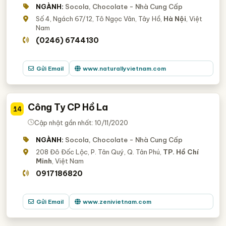
NGÀNH:
Socola, Chocolate - Nhà Cung Cấp
Số 4, Ngách 67/12, Tô Ngọc Vân, Tây Hồ,
Hà Nội
, Việt
Nam
(0246) 6744130
Gửi Email
www.naturallyvietnam.com
Công Ty CP Hồ La
14
Cập nhật gần nhất: 10/11/2020
NGÀNH:
Socola, Chocolate - Nhà Cung Cấp
208 Đô Đốc Lộc, P. Tân Quý, Q. Tân Phú,
TP. Hồ Chí
Minh
, Việt Nam
0917186820
Gửi Email
www.zenivietnam.com