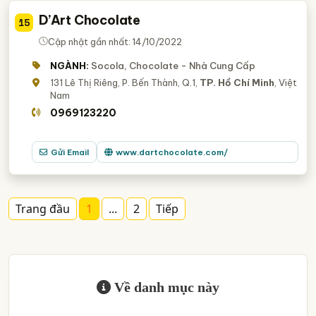
D’Art Chocolate
15
Cập nhật gần nhất: 14/10/2022
NGÀNH:
Socola, Chocolate - Nhà Cung Cấp
131 Lê Thị Riêng, P. Bến Thành, Q.1,
TP. Hồ Chí Minh
, Việt
Nam
0969123220
Gửi Email
www.dartchocolate.com/
Trang đầu
1
...
2
Tiếp
Về danh mục này