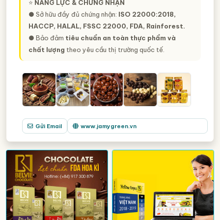
⭐️
NĂNG LỰC & CHỨNG NHẬN
● Sở hữu đầy đủ chứng nhận:
ISO 22000:2018,
HACCP, HALAL, FSSC 22000, FDA, Rainforest.
● Bảo đảm
tiêu chuẩn an toàn thực phẩm và
chất lượng
theo yêu cầu thị trường quốc tế.
Gửi Email
www.jamygreen.vn