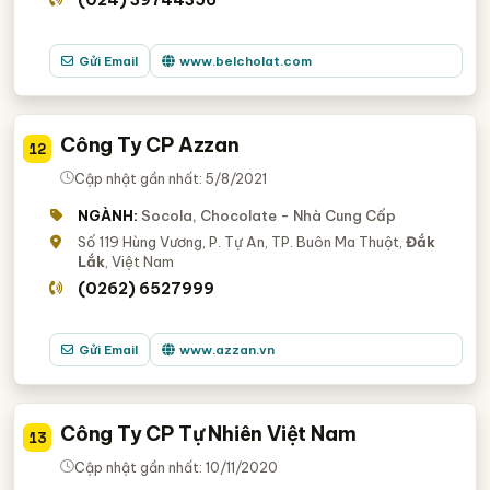
(024) 39744356
Gửi Email
www.belcholat.com
Công Ty CP Azzan
12
Cập nhật gần nhất: 5/8/2021
NGÀNH:
Socola, Chocolate - Nhà Cung Cấp
Số 119 Hùng Vương, P. Tự An, TP. Buôn Ma Thuột,
Đắk
Lắk
, Việt Nam
(0262) 6527999
Gửi Email
www.azzan.vn
Công Ty CP Tự Nhiên Việt Nam
13
Cập nhật gần nhất: 10/11/2020