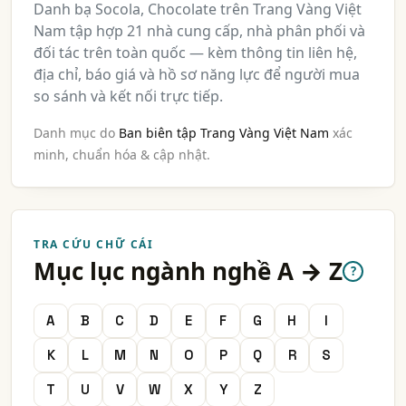
Danh bạ Socola, Chocolate trên Trang Vàng Việt
Nam tập hợp 21 nhà cung cấp, nhà phân phối và
đối tác trên toàn quốc — kèm thông tin liên hệ,
địa chỉ, báo giá và hồ sơ năng lực để người mua
so sánh và kết nối trực tiếp.
Danh mục do
Ban biên tập Trang Vàng Việt Nam
xác
minh, chuẩn hóa & cập nhật.
TRA CỨU CHỮ CÁI
Mục lục ngành nghề A → Z
?
A
B
C
D
E
F
G
H
I
K
L
M
N
O
P
Q
R
S
T
U
V
W
X
Y
Z