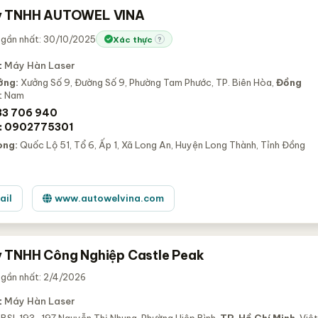
y TNHH AUTOWEL VINA
 gần nhất: 30/10/2025
Xác thực
?
:
Máy Hàn Laser
ởng:
Xưởng Số 9, Đường Số 9, Phường Tam Phước, TP. Biên Hòa,
Đồng
ệt Nam
33 706 940
: 0902775301
òng:
Quốc Lộ 51, Tổ 6, Ấp 1, Xã Long An, Huyện Long Thành, Tỉnh Đồng
ail
www.autowelvina.com
 TNHH Công Nghiệp Castle Peak
 gần nhất: 2/4/2026
:
Máy Hàn Laser