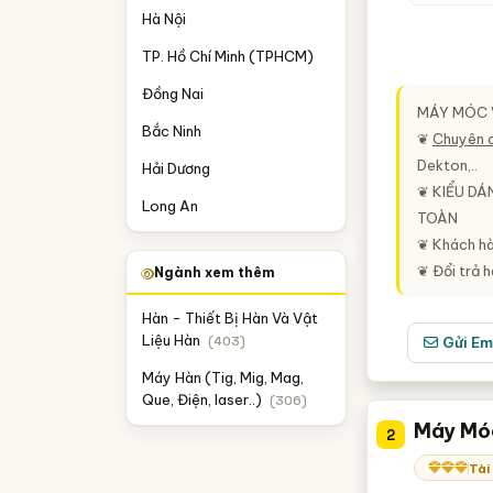
Hà Nội
TP. Hồ Chí Minh (TPHCM)
Đồng Nai
MÁY MÓC 
Bắc Ninh
❦
Chuyên 
Dekton,..
Hải Dương
❦
KIỂU DÁ
Long An
TOÀN
❦ Khách hà
❦ Đổi trả h
Ngành xem thêm
Hàn - Thiết Bị Hàn Và Vật
Liệu Hàn
(403)
Gửi Em
Máy Hàn (Tig, Mig, Mag,
Que, Điện, laser..)
(306)
Máy Móc
2
Tài