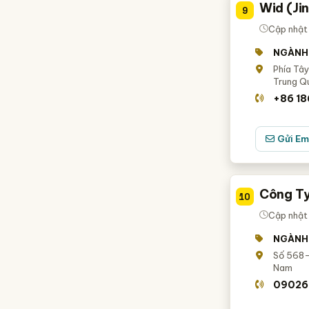
Wid (Ji
9
Cập nhật 
NGÀNH
Phía Tâ
Trung Q
+86 18
Gửi Em
Công Ty
10
Cập nhật
NGÀNH
Số 568-5
Nam
09026