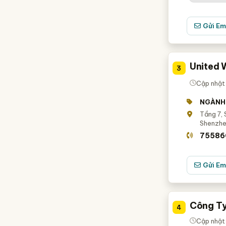
Gửi Em
United 
3
Cập nhật 
NGÀNH
Tầng 7, 
Shenzhe
75586
Gửi Em
Công Ty
4
Cập nhật