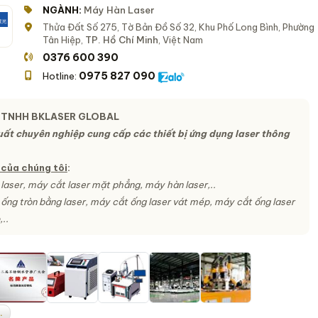
NGÀNH:
Máy Hàn Laser
Thửa Đất Số 275, Tờ Bản Đồ Số 32, Khu Phố Long Bình, Phường
Tân Hiệp,
TP. Hồ Chí Minh
, Việt Nam
0376 600 390
0975 827 090
Hotline:
 TNHH BKLASER GLOBAL
uất chuyên nghiệp cung cấp các thiết bị ứng dụng laser thông
của chúng tôi
:
laser, máy cắt laser mặt phẳng, máy hàn laser,..
ống tròn bằng laser, máy cắt ống laser vát mép, máy cắt ống laser
..
.