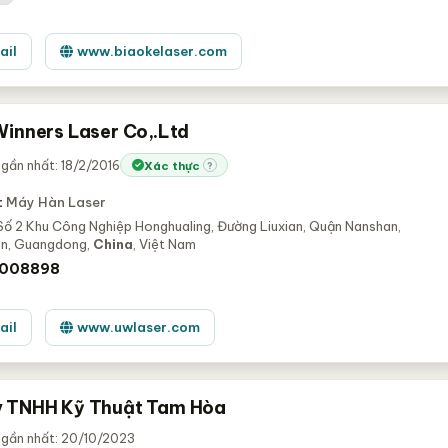
ail
www.biaokelaser.com
Winners Laser Co,.Ltd
gần nhất: 18/2/2016
Xác thực
?
:
Máy Hàn Laser
Số 2 Khu Công Nghiệp Honghualing, Đường Liuxian, Quận Nanshan,
n, Guangdong,
China
, Việt Nam
008898
ail
www.uwlaser.com
 TNHH Kỹ Thuật Tam Hòa
 gần nhất: 20/10/2023