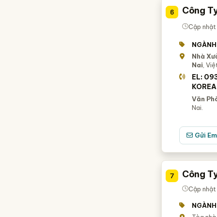
Công T
6
Cập nhật
NGÀNH
Nhà Xư
Nai
, Vi
EL: 09
KOREA
Văn Ph
Nai.
Gửi Em
Công Ty
7
Cập nhật
NGÀNH