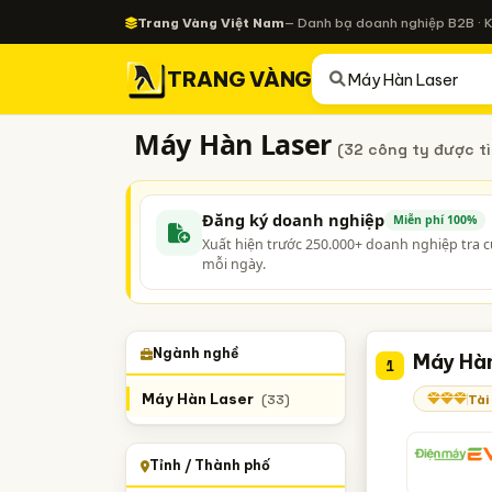
Trang Vàng Việt Nam
— Danh bạ doanh nghiệp B2B · 
TRANG VÀNG
Máy Hàn Laser
(32 công ty được t
Đăng ký doanh nghiệp
Miễn phí 100%
Xuất hiện trước 250.000+ doanh nghiệp tra 
mỗi ngày.
Ngành nghề
Máy Hàn
1
Máy Hàn Laser
Tài
(33)
Tỉnh / Thành phố