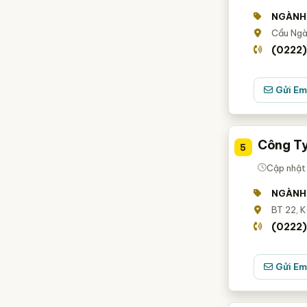
NGÀNH
Cầu Ngà,
(0222)
Gửi Em
Công Ty
5
Cập nhật
NGÀNH
BT 22, K
(0222
Gửi Em