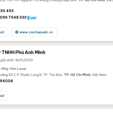
BSI, 193-197 Nguyễn Thị Nhung, Phường Hiệp Bình,
TP. Hồ Chí Minh
, Việt
230 493
096 7548 533
ail
www.castlepeak.vn
 TNHH Phú Anh Minh
gần nhất: 18/10/2023
:
Máy Hàn Laser
ường Số 2, P. Phước Long B, TP. Thủ Đức,
TP. Hồ Chí Minh
, Việt Nam
94006
ail