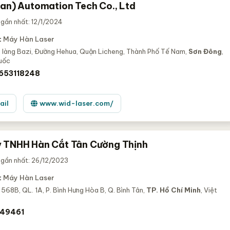
nan) Automation Tech Co., Ltd
gần nhất: 12/1/2024
:
Máy Hàn Laser
y làng Bazi, Đường Hehua, Quận Licheng, Thành Phố Tế Nam,
Sơn Đông
,
uốc
653118248
ail
www.wid-laser.com/
 TNHH Hàn Cắt Tân Cường Thịnh
 gần nhất: 26/12/2023
:
Máy Hàn Laser
68B, QL. 1A, P. Bình Hưng Hòa B, Q. Bình Tân,
TP. Hồ Chí Minh
, Việt
49461