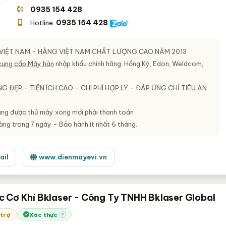
0935 154 428
0935 154 428
Hotline:
VIỆT NAM - HÀNG VIỆT NAM CHẤT LƯỢNG CAO NĂM 2013
cung cấp Máy hàn
nhập khẩu chính hãng: Hồng Ký, Edon, Weldcom,
NG ĐẸP - TIỆN ÍCH CAO - CHI PHÍ HỢP LÝ - ĐÁP ỨNG CHỈ TIÊU AN
ng được thử máy xong mới phải thanh toán
àng trong 7 ngày - Bảo hành ít nhất 6 tháng.
ail
www.dienmayevi.vn
 Cơ Khí Bklaser - Công Ty TNHH Bklaser Global
 trợ
Xác thực
?