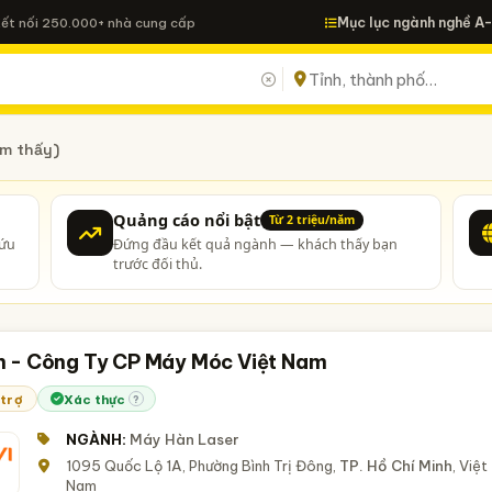
Mục lục ngành nghề A
Kết nối 250.000+ nhà cung cấp
ìm thấy)
Quảng cáo nổi bật
Từ 2 triệu/năm
cứu
Đứng đầu kết quả ngành — khách thấy bạn
trước đối thủ.
 - Công Ty CP Máy Móc Việt Nam
 trợ
Xác thực
?
NGÀNH:
Máy Hàn Laser
1095 Quốc Lộ 1A, Phường Bình Trị Đông,
TP. Hồ Chí Minh
, Việt
Nam