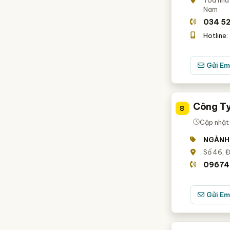
Tòa nhà 
Nam
034 5
Hotline:
Gửi Em
Công Ty
8
Cập nhật 
NGÀNH
Số 46, Đ
09674
Gửi Em