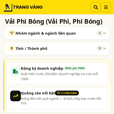
TRANG VÀNG
Vải Phi Bóng (Vải Phi, Phi Bóng)
Nhóm ngành & ngành liên quan
2
NGÀNH XEM THÊM
Tỉnh / Thành phố
5
Vải Sợi - Sản Xuất và Kinh Doanh
732
TP. Hồ Chí Minh (TPHCM)
Đồng Nai
Bắc Ninh
Vải May Mặc, Vải Thời Trang
142
Long An
Quảng Nam
Đăng ký doanh nghiệp
Miễn phí 100%
Xuất hiện trước 250.000+ doanh nghiệp tra cứu mỗi
ngày.
Quảng cáo nổi bật
Từ 2 triệu/năm
Đứng đầu kết quả ngành — khách thấy bạn trước đối
thủ.