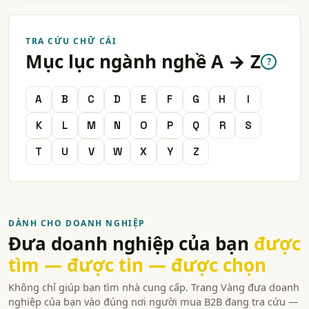
TRA CỨU CHỮ CÁI
Mục lục ngành nghề A → Z
?
A
B
C
D
E
F
G
H
I
K
L
M
N
O
P
Q
R
S
T
U
V
W
X
Y
Z
DÀNH CHO DOANH NGHIỆP
Đưa doanh nghiệp của bạn
được
tìm — được tin — được chọn
Không chỉ giúp bạn tìm nhà cung cấp. Trang Vàng đưa doanh
nghiệp của bạn vào đúng nơi người mua B2B đang tra cứu —