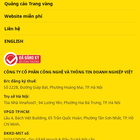
Quảng cáo Trang vàng
Website miễn phí
Liên hệ
ENGLISH
CÔNG TY CỔ PHẦN CÔNG NGHỆ VÀ THÔNG TIN DOANH NGHIỆP VIỆT
Đ/c đăng ký thuế:
Số 222B, Đường Giáp Bát, Phường Hoàng Mai, TP. Hà Nội
Trụ sở Hà Nội:
Tòa Nhà Vinafood1, 94 Lương Yên, Phường Hai Bà Trưng, TP. Hà Nội
VPGD TP.HCM:
Lầu 4, Bách Việt Building, 65 Trần Quốc Hoàn, Phường Tân Sơn Nhất, TP. Hồ
Chí Minh.
ĐKKD-MST số:
0104478506 - Do: Sở Kế Hoạch & Đầu Tư Hà Nội cấp.