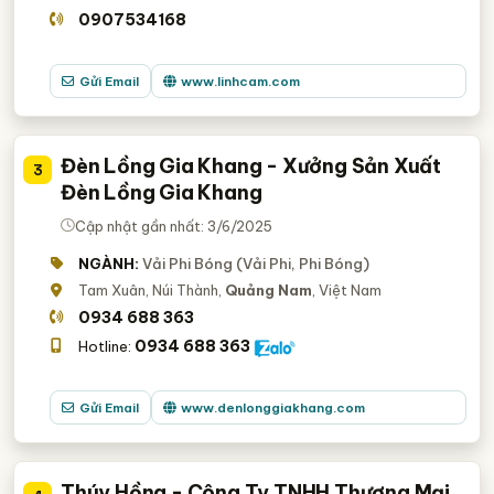
0907534168
Gửi Email
www.linhcam.com
Đèn Lồng Gia Khang - Xưởng Sản Xuất
3
Đèn Lồng Gia Khang
Cập nhật gần nhất: 3/6/2025
NGÀNH:
Vải Phi Bóng (Vải Phi, Phi Bóng)
Tam Xuân, Núi Thành,
Quảng Nam
, Việt Nam
0934 688 363
0934 688 363
Hotline:
Gửi Email
www.denlonggiakhang.com
Thúy Hồng - Công Ty TNHH Thương Mại