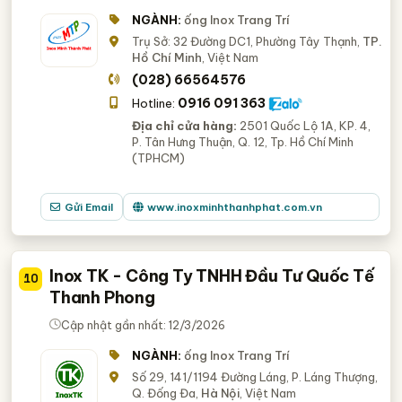
NGÀNH:
ống Inox Trang Trí
Trụ Sở: 32 Đường DC1, Phường Tây Thạnh,
TP.
Hồ Chí Minh
, Việt Nam
(028) 66564576
0916 091 363
Hotline:
Địa chỉ cửa hàng:
2501 Quốc Lộ 1A, KP. 4,
P. Tân Hưng Thuận, Q. 12, Tp. Hồ Chí Minh
(TPHCM)
Gửi Email
www.inoxminhthanhphat.com.vn
Inox TK - Công Ty TNHH Đầu Tư Quốc Tế
10
Thanh Phong
Cập nhật gần nhất: 12/3/2026
NGÀNH:
ống Inox Trang Trí
Số 29, 141/1194 Đường Láng, P. Láng Thượng,
Q. Đống Đa,
Hà Nội
, Việt Nam