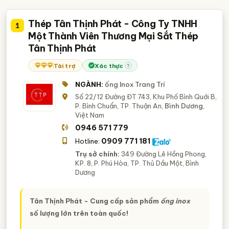
Thép Tân Thịnh Phát - Công Ty TNHH
1
Một Thành Viên Thương Mại Sắt Thép
Tân Thịnh Phát
Tài trợ
Xác thực
?
NGÀNH:
ống Inox Trang Trí
Số 22/12 Đường ĐT 743, Khu Phố Bình Quới B,
P. Bình Chuẩn, TP. Thuận An,
Bình Dương
,
Việt Nam
0946 571 779
0909 771 181
Hotline:
Trụ sở chính:
349 Đường Lê Hồng Phong,
KP. 8, P. Phú Hòa, TP. Thủ Dầu Một, Bình
Dương
Tân Thịnh Phát - Cung cấp sản phẩm
ống inox
số lượng lớn trên toàn quốc!