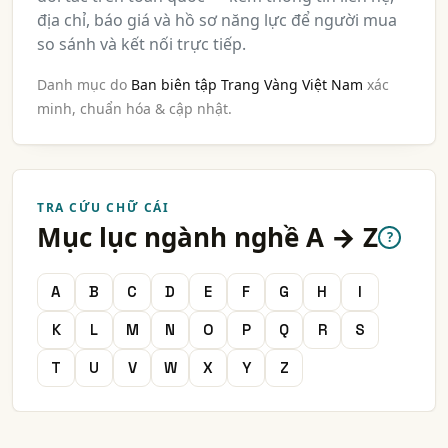
địa chỉ, báo giá và hồ sơ năng lực để người mua
so sánh và kết nối trực tiếp.
Danh mục do
Ban biên tập Trang Vàng Việt Nam
xác
minh, chuẩn hóa & cập nhật.
TRA CỨU CHỮ CÁI
Mục lục ngành nghề A → Z
?
A
B
C
D
E
F
G
H
I
K
L
M
N
O
P
Q
R
S
T
U
V
W
X
Y
Z