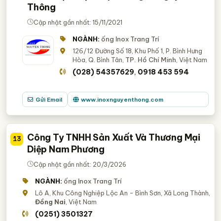
Thông
Cập nhật gần nhất: 15/11/2021
NGÀNH:
ống Inox Trang Trí
126/12 Đường Số 18, Khu Phố 1, P. Bình Hưng
Hòa, Q. Bình Tân,
TP. Hồ Chí Minh
, Việt Nam
(028) 54357629
0918 453 594
,
Gửi Email
www.inoxnguyenthong.com
Công Ty TNHH Sản Xuất Và Thương Mại
13
Diệp Nam Phương
Cập nhật gần nhất: 20/3/2026
NGÀNH:
ống Inox Trang Trí
Lô A, Khu Công Nghiệp Lộc An - Bình Sơn, Xã Long Thành,
Đồng Nai
, Việt Nam
(0251) 3501327