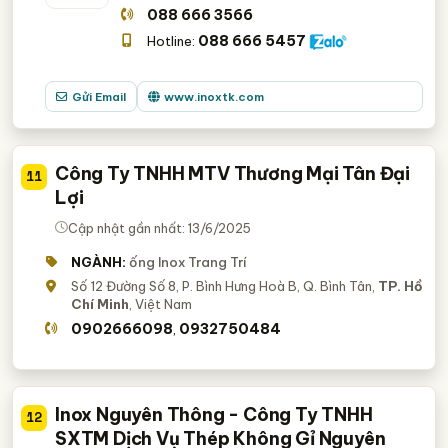
088 666 3566
088 666 5457
Hotline:
Gửi Email
www.inoxtk.com
Công Ty TNHH MTV Thương Mại Tân Đại
11
Lợi
Cập nhật gần nhất: 13/6/2025
NGÀNH:
ống Inox Trang Trí
Số 12 Đường Số 8, P. Bình Hưng Hoà B, Q. Bình Tân,
TP. Hồ
Chí Minh
, Việt Nam
0902666098
0932750484
,
Inox Nguyên Thông - Công Ty TNHH
12
SXTM Dịch Vụ Thép Không Gỉ Nguyên