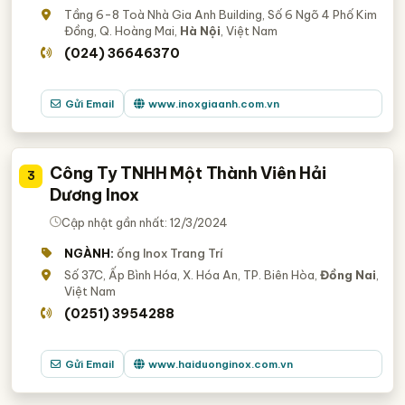
Tầng 6-8 Toà Nhà Gia Anh Building, Số 6 Ngõ 4 Phố Kim
Đồng, Q. Hoàng Mai,
Hà Nội
, Việt Nam
(024) 36646370
Gửi Email
www.inoxgiaanh.com.vn
Công Ty TNHH Một Thành Viên Hải
3
Dương Inox
Cập nhật gần nhất: 12/3/2024
NGÀNH:
ống Inox Trang Trí
Số 37C, Ấp Bình Hóa, X. Hóa An, TP. Biên Hòa,
Đồng Nai
,
Việt Nam
(0251) 3954288
Gửi Email
www.haiduonginox.com.vn