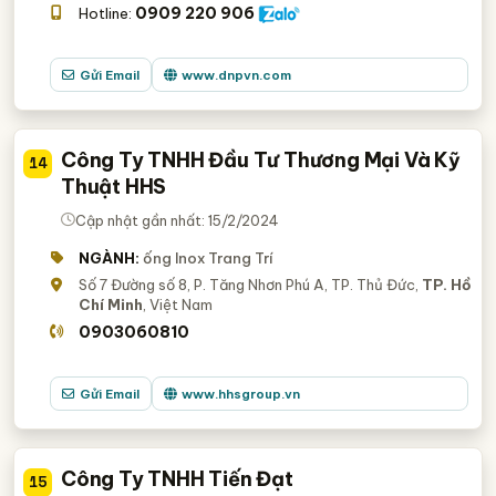
0909 220 906
Hotline:
Gửi Email
www.dnpvn.com
Công Ty TNHH Đầu Tư Thương Mại Và Kỹ
14
Thuật HHS
Cập nhật gần nhất: 15/2/2024
NGÀNH:
ống Inox Trang Trí
Số 7 Đường số 8, P. Tăng Nhơn Phú A, TP. Thủ Đức,
TP. Hồ
Chí Minh
, Việt Nam
0903060810
Gửi Email
www.hhsgroup.vn
Công Ty TNHH Tiến Đạt
15