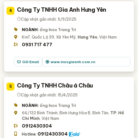
Công Ty TNHH Gia Anh Hưng Yên
4
Cập nhật gần nhất: 5/9/2025
NGÀNH:
ống Inox Trang Trí
Km7, Quốc Lộ 39, Xã Yên Mỹ,
Hưng Yên
, Việt Nam
0931 717 477
Gửi Email
www.inoxgiaanh.com.vn
Công Ty TNHH Châu á Châu
5
Cập nhật gần nhất: 15/4/2025
NGÀNH:
ống Inox Trang Trí
66/132 Bình Thành, Bình Hưng Hòa B, Bình Tân,
TP. Hồ
Chí Minh
, Việt Nam
0912430304
0912430304
Hotline: