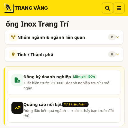
TRANG VÀNG
ống Inox Trang Trí
Nhóm ngành & ngành liên quan
2
NGÀNH XEM THÊM
Tỉnh / Thành phố
6
Inox, Thép Không Gỉ
745
Hà Nội
TP. Hồ Chí Minh (TPHCM)
Đồng Nai
Inox Màu (Màu Xước, Bóng Gương, Hoa Văn,..)
26
Bình Dương
Tp. Đà Nẵng
Hưng Yên
Đăng ký doanh nghiệp
Miễn phí 100%
Xuất hiện trước 250.000+ doanh nghiệp tra cứu mỗi
ngày.
Quảng cáo nổi bật
Từ 2 triệu/năm
Đứng đầu kết quả ngành — khách thấy bạn trước đối
thủ.