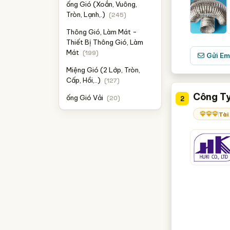
ống Gió (Xoắn, Vuông,
Tròn, Lạnh,.)
(245)
Thông Gió, Làm Mát -
Thiết Bị Thông Gió, Làm
Mát
(199)
Gửi Em
Miệng Gió (2 Lớp, Tròn,
Cấp, Hồi,..)
(127)
Công Ty
ống Gió Vải
(20)
2
Tài