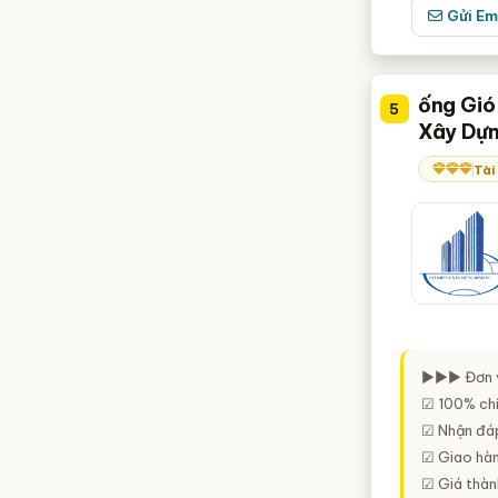
Gửi Em
ống Gió
5
Xây Dựn
Tài
►►► Đơn v
☑ 100% chí
☑ Nhận đáp
☑ Giao hàn
☑ Giá thành