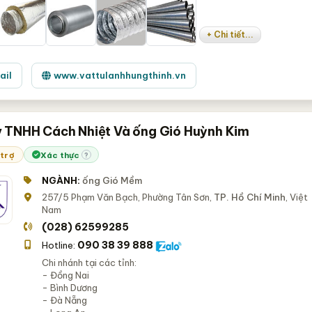
+ Chi tiết...
ail
www.vattulanhhungthinh.vn
 TNHH Cách Nhiệt Và ống Gió Huỳnh Kim
 trợ
Xác thực
?
NGÀNH:
ống Gió Mềm
257/5 Phạm Văn Bạch, Phường Tân Sơn,
TP. Hồ Chí Minh
, Việt
Nam
(028) 62599285
090 38 39 888
Hotline:
Chi nhánh tại các tỉnh:
- Đồng Nai
- Bình Dương
- Đà Nẵng