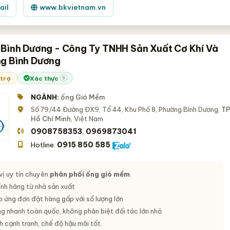
ail
www.bkvietnam.vn
 Bình Dương - Công Ty TNHH Sản Xuất Cơ Khí Và
g Bình Dương
 trợ
Xác thực
?
NGÀNH:
ống Gió Mềm
Số 79/44 Đường ĐX9, Tổ 44, Khu Phố 8, Phường Bình Dương,
TP
Hồ Chí Minh
, Việt Nam
0908758353
0969873041
,
0915 850 585
Hotline:
ị uy tín chuyên
phân phối ống gió mềm
.
nh hãng từ nhà sản xuất
 ứng đơn đặt hàng gấp với số lượng lớn
g nhanh toàn quốc, không phân biệt đối tác lớn nhỏ
 cạnh tranh, chế độ hậu mãi tốt.