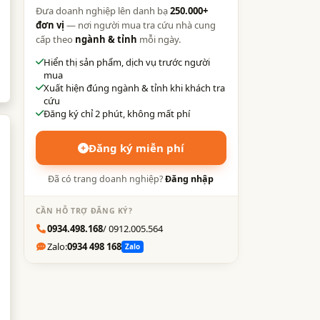
Đưa doanh nghiệp lên danh bạ
250.000+
đơn vị
— nơi người mua tra cứu nhà cung
cấp theo
ngành & tỉnh
mỗi ngày.
Hiển thị sản phẩm, dịch vụ trước người
mua
Xuất hiện đúng ngành & tỉnh khi khách tra
cứu
Đăng ký chỉ 2 phút, không mất phí
Đăng ký miễn phí
Đã có trang doanh nghiệp?
Đăng nhập
CẦN HỖ TRỢ ĐĂNG KÝ?
0934.498.168
/ 0912.005.564
Zalo:
0934 498 168
Zalo