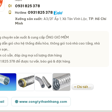
0931 825 378
0931 825 378
Hotline:
Xưởng sản xuất:
A3/2F Ấp 1, Xã Tân Vĩnh Lộc,
TP. Hồ Chí
Minh
 chuyên sản xuất & cung cấp
ỐNG GIÓ MỀM
 dẫn gió cho hệ thống điều hòa, thông gió toà nhà cao tầng, nhà
 sạn,..
n có sẵn, đáp ứng mọi số lượng đơn hàng
.825.378 để được tư vấn, báo giá & đặt hàng.
+ Chi tiết...
ail
www.congtythanhhang.com