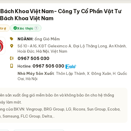
 Bách Khoa Việt Nam- Công Ty Cổ Phần Vật Tư
ị Bách Khoa Việt Nam
 trợ
Xác thực
?
NGÀNH:
ống Gió Mềm
Số 10-A16, KĐT Geleximco A, Đại Lộ Thăng Long, An Khánh,
Hoài Đức,
Hà Nội
, Việt Nam
0967 505 030
0967 505 030
Hotline:
Nhà Máy Sản Xuất
: Thôn Lập Thành, X. Đông Xuân, H. Quốc
Oai, Hà Nội
n sản xuất ống gió mềm bảo ôn và không bảo ôn cho hệ thống
máy làm mát.
ng của BKVN: Vingroup, BRG Group, LG, Ricons, Sun Group, Ecoba,
 Samsung, FLC Group, Delta,..