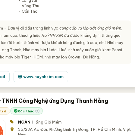
- Long An
- Vũng Tàu
- Cần Thơ
m - Đơn vị đi đầu trong lĩnh vực
cung cấp và lắp đặt ống gió mềm.
u năm qua, thương hiệu
HUỲNH KIM
đã được khẳng định thông qua
n lớn đã hoàn thành và được khách hàng đánh giá cao, như: Nhà máy
Long Thành, Nhà máy bia Huda-Huế, nhà máy nước giải khát Pepsi-
Nhà máy bia Tiger-HCM, nhà máy lon Crown-Đà Nẵng,..
ail
www.huynhkim.com
 TNHH Công Nghệ ứng Dụng Thanh Hằng
 trợ
Xác thực
?
NGÀNH:
ống Gió Mềm
35/23A Ao Đôi, Phường Bình Trị Đông,
TP. Hồ Chí Minh
, Việt
Nam