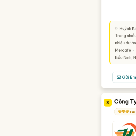
☞ Huỳnh Ki
Trong nhiề
nhiều dự á
Mercafe - 
Bắc Ninh, 
Gửi Em
Công Ty
3
Tài