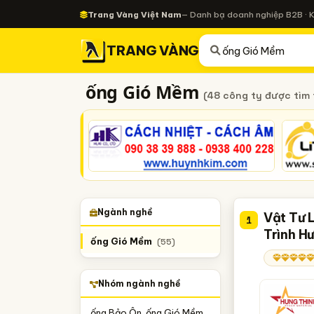
Trang Vàng Việt Nam
— Danh bạ doanh nghiệp B2B · 
TRANG VÀNG
ống Gió Mềm
(48 công ty được tìm 
Ngành nghề
Vật Tư 
1
Trình H
ống Gió Mềm
(55)
Nhóm ngành nghề
ống Bảo Ôn, ống Gió Mềm