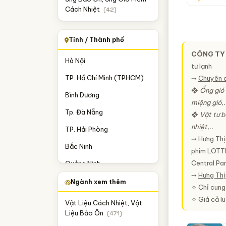
Cách Nhiệt
(42)
Tỉnh / Thành phố
CÔNG TY 
Hà Nội
tư lạnh
TP. Hồ Chí Minh (TPHCM)
➙
Chuyên 
❖
Ống gió 
Bình Dương
miệng gió,.
Tp. Đà Nẵng
❖ Vật tư b
nhiệt,..
TP. Hải Phòng
➙ Hưng Thịn
Bắc Ninh
phim LOTT
Central Park
Quảng Ninh
➙
Hưng Thị
Thái Bình
Ngành xem thêm
✧ Chỉ cung
Gia Lai
✧ Giá cả lu
Vật Liệu Cách Nhiệt, Vật
Liệu Bảo Ôn
(471)
Long An