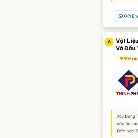
Gửi Em
Vật Liệ
6
Và Đầu 
Tài
Xây Dựng T
bảo ôn các
Đảm bảo
: