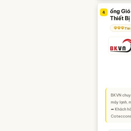
ống Gió
4
Thiết B
Tài
BKVN chuyê
máy lạnh, 
➦ Khách hà
Coteccons,