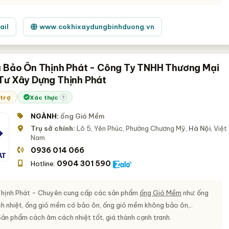
ail
www.cokhixaydungbinhduong.vn
u Bảo Ôn Thịnh Phát - Công Ty TNHH Thương Mại
Tư Xây Dựng Thịnh Phát
 trợ
Xác thực
?
NGÀNH:
ống Gió Mềm
Trụ sở chính:
Lô 5, Yên Phúc, Phường Chương Mỹ,
Hà Nội
, Việt
Nam
0936 014 066
0904 301 590
Hotline:
hịnh Phát - Chuyên cung cấp các sản phẩm
ống Gió Mềm
như: ống
h nhiệt, ống gió mềm có bảo ôn, ống gió mềm không bảo ôn,..
 Sản phẩm cách âm cách nhiệt tốt, giá thành cạnh tranh.