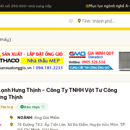
Mục lục ngành nghề A
Kết nối 250.000+ nhà cung cấp
thấy)
Lạnh Hưng Thịnh - Công Ty TNHH Vật Tư Công
ưng Thịnh
Tài trợ
Xác thực
?
NGÀNH:
ống Gió Mềm
74 Đường TK2, Ấp Tiền Lân, Xã Bà Điểm, Huyện Hóc Môn,
TP.
Hồ Chí Minh
, Việt Nam