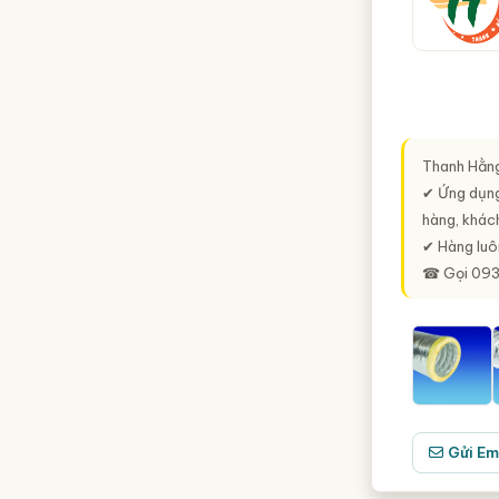
Thanh Hằng
✔ Ứng dụng
hàng, khách
✔ Hàng luô
☎ Gọi 0931
Gửi Em