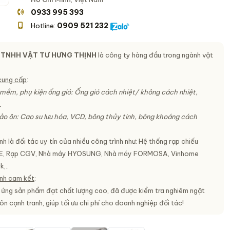
0933 995 393
0909 521 232
Hotline:
TNHH VẬT TƯ HƯNG THỊNH
là công ty hàng đầu trong ngành vật
cung cấp
:
mềm, phụ kiện ống gió: Ống gió cách nhiệt/ không cách nhiệt,
.
ảo ôn: Cao su lưu hóa, VCD, bông thủy tinh, bông khoáng cách
h là đối tác uy tín của nhiều công trình như: Hệ thống rạp chiếu
E, Rạp CGV, Nhà máy HYOSUNG, Nhà máy FORMOSA, Vinhome
,..
nh cam kết
:
 ứng sản phẩm đạt chất lượng cao, đã được kiểm tra nghiêm ngặt
ôn cạnh tranh, giúp tối ưu chi phí cho doanh nghiệp đối tác!