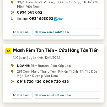
30/4 Thống Nhất, Phường 10, Quận Gò Vấp,
TP. Hồ Chí
Minh
, Việt Nam
0934 663 052
0934663052
Hotline:
Gửi Email
www.remcuab2.com
Mành Rèm Tân Tiến - Cửa Hàng Tân Tiến
13
Cập nhật gần nhất: 12/11/2022
NGÀNH:
Rèm Roman, Rèm Xếp Lớp
281 Cách Mạng Tháng Tám, P. Hiệp Thành, TP. Thủ Dầu
Một,
Bình Dương
, Việt Nam
0918 730 436
0909 730 436
,
Gửi Email
www.mantantien.com