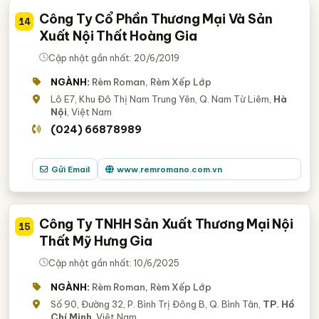
Công Ty Cổ Phần Thương Mại Và Sản
14
Xuất Nội Thất Hoàng Gia
Cập nhật gần nhất: 20/6/2019
NGÀNH:
Rèm Roman, Rèm Xếp Lớp
Lô E7, Khu Đô Thị Nam Trung Yên, Q. Nam Từ Liêm,
Hà
Nội
, Việt Nam
(024) 66878989
Gửi Email
www.remromano.com.vn
Công Ty TNHH Sản Xuất Thương Mại Nội
15
Thất Mỹ Hưng Gia
Cập nhật gần nhất: 10/6/2025
NGÀNH:
Rèm Roman, Rèm Xếp Lớp
Số 90, Đường 32, P. Bình Trị Đông B, Q. Bình Tân,
TP. Hồ
Chí Minh
, Việt Nam