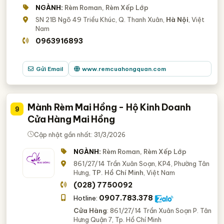
NGÀNH:
Rèm Roman, Rèm Xếp Lớp
SN 21B Ngõ 49 Triều Khúc, Q. Thanh Xuân,
Hà Nội
, Việt
Nam
0963916893
Gửi Email
www.remcuahongquan.com
Mành Rèm Mai Hồng - Hộ Kinh Doanh
9
Cửa Hàng Mai Hồng
Cập nhật gần nhất: 31/3/2026
NGÀNH:
Rèm Roman, Rèm Xếp Lớp
861/27/14 Trần Xuân Soạn, KP4, Phường Tân
Hưng,
TP. Hồ Chí Minh
, Việt Nam
(028) 7750092
0907.783.378
Hotline:
Cửa Hàng
: 861/27/14 Trần Xuân Soạn P. Tân
Hưng Quận 7, Tp. Hồ Chí Minh