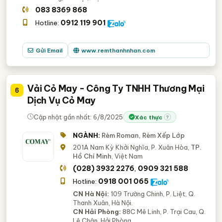
083 8369 868
0912 119 901
Hotline:
Gửi Email
www.remthanhnhan.com
Vải Cỏ May - Công Ty TNHH Thương Mại
6
Dịch Vụ Cỏ May
Cập nhật gần nhất: 6/8/2025
Xác thực
?
NGÀNH:
Rèm Roman, Rèm Xếp Lớp
201A Nam Kỳ Khởi Nghĩa, P. Xuân Hòa,
TP.
Hồ Chí Minh
, Việt Nam
(028) 3932 2276
0909 321 588
,
0918 001 065
Hotline:
CN Hà Nội:
109 Trường Chinh, P. Liệt, Q.
Thanh Xuân, Hà Nội.
CN Hải Phòng:
88C Mê Linh, P. Trại Cau, Q.
Lê Chân, Hải Phòng.