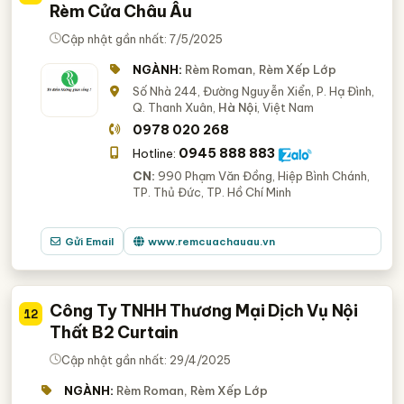
Rèm Cửa Châu Âu
Cập nhật gần nhất: 7/5/2025
NGÀNH:
Rèm Roman, Rèm Xếp Lớp
Số Nhà 244, Đường Nguyễn Xiển, P. Hạ Đình,
Q. Thanh Xuân,
Hà Nội
, Việt Nam
0978 020 268
0945 888 883
Hotline:
CN:
990 Phạm Văn Đồng, Hiệp Bình Chánh,
TP. Thủ Đức, TP. Hồ Chí Minh
Gửi Email
www.remcuachauau.vn
Công Ty TNHH Thương Mại Dịch Vụ Nội
12
Thất B2 Curtain
Cập nhật gần nhất: 29/4/2025
NGÀNH:
Rèm Roman, Rèm Xếp Lớp