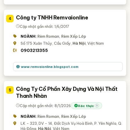
Công ty TNHH Remvaionline
4
Cập nhật gần nhất: 1/6/2017
NGÀNH:
Rèm Roman, Rèm Xếp Lớp
Số 175 Xuân Thủy, Cầu Giấy,
Hà Nội
, Việt Nam
0903213355
www.remvaionline.blogspot.com
Công Ty Cổ Phần Xây Dựng Và Nội Thất
5
Thanh Nhàn
Cập nhật gần nhất: 8/1/2026
Xác thực
?
NGÀNH:
Rèm Roman, Rèm Xếp Lớp
LK - 323, DV - 14, Đất Dịch Vụ Hoà Bình, P. Yên Nghĩa, Q.
Hà Đông,
Hà Nội
, Việt Nam