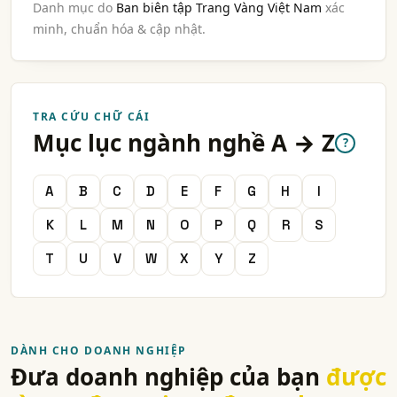
Danh mục do
Ban biên tập Trang Vàng Việt Nam
xác
minh, chuẩn hóa & cập nhật.
TRA CỨU CHỮ CÁI
Mục lục ngành nghề A → Z
?
A
B
C
D
E
F
G
H
I
K
L
M
N
O
P
Q
R
S
T
U
V
W
X
Y
Z
DÀNH CHO DOANH NGHIỆP
Đưa doanh nghiệp của bạn
được