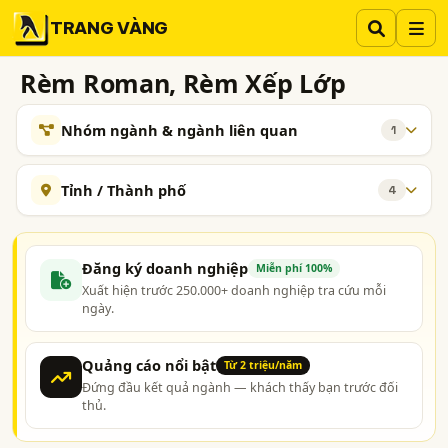
TRANG VÀNG
Rèm Roman, Rèm Xếp Lớp
Nhóm ngành & ngành liên quan
1
NGÀNH XEM THÊM
Tỉnh / Thành phố
4
Mành Rèm, Màn Rèm - Sản Xuất và Kinh Doanh
419
Hà Nội
TP. Hồ Chí Minh (TPHCM)
Bình Dương
Long An
Đăng ký doanh nghiệp
Miễn phí 100%
Xuất hiện trước 250.000+ doanh nghiệp tra cứu mỗi
ngày.
Quảng cáo nổi bật
Từ 2 triệu/năm
Đứng đầu kết quả ngành — khách thấy bạn trước đối
thủ.