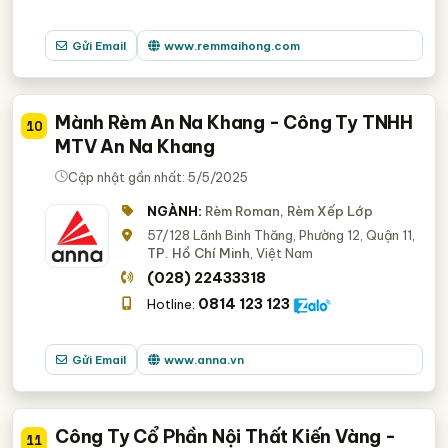
Gửi Email
www.remmaihong.com
Mành Rèm An Na Khang - Công Ty TNHH
10
MTV An Na Khang
Cập nhật gần nhất: 5/5/2025
NGÀNH:
Rèm Roman, Rèm Xếp Lớp
57/128 Lãnh Binh Thăng, Phường 12, Quận 11,
TP. Hồ Chí Minh
, Việt Nam
(028) 22433318
0814 123 123
Hotline:
Gửi Email
www.anna.vn
Công Ty Cổ Phần Nội Thất Kiến Vàng -
11