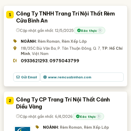
Công Ty TNHH Trang Trí Nội Thất Rèm
1
Cửa Bình An
Cập nhật gần nhất: 12/5/2025
Xác thực
?
NGÀNH:
Rèm Roman, Rèm Xếp Lớp
118/35C Bùi Văn Ba, P. Tân Thuận Đông, Q. 7,
TP. Hồ Chí
Minh
, Việt Nam
0933621293
0975043799
,
Gửi Email
www.remcuabinhan.com
Công Ty CP Trang Trí Nội Thất Cánh
2
Diều Vàng
Cập nhật gần nhất: 6/4/2026
Xác thực
?
NGÀNH:
Rèm Roman, Rèm Xếp Lớp