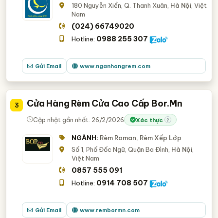
180 Nguyễn Xiển, Q. Thanh Xuân,
Hà Nội
, Việt
Nam
(024) 66749020
0988 255 307
Hotline:
Gửi Email
www.nganhangrem.com
Cửa Hàng Rèm Cửa Cao Cấp Bor.Mn
3
Cập nhật gần nhất: 26/2/2026
Xác thực
?
NGÀNH:
Rèm Roman, Rèm Xếp Lớp
Số 1, Phố Đốc Ngữ, Quận Ba Đình,
Hà Nội
,
Việt Nam
0857 555 091
0914 708 507
Hotline:
Gửi Email
www.rembormn.com