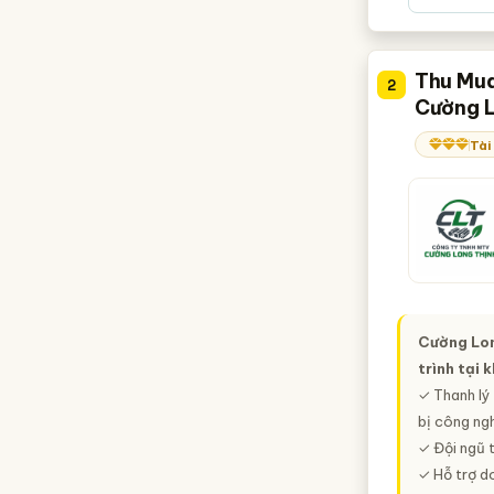
Thừa Thiên Huế
Vĩnh Phúc
Thu Mua
2
Bắc Giang
Cường L
Hà Nam
Tài
Hải Dương
Long An
Ninh Bình
Quảng Nam
Quảng Ngãi
Cường Lon
Sóc Trăng
trình tại 
Tây Ninh
✓ Thanh lý 
bị công ngh
✓ Đội ngũ 
✓ Hỗ trợ do