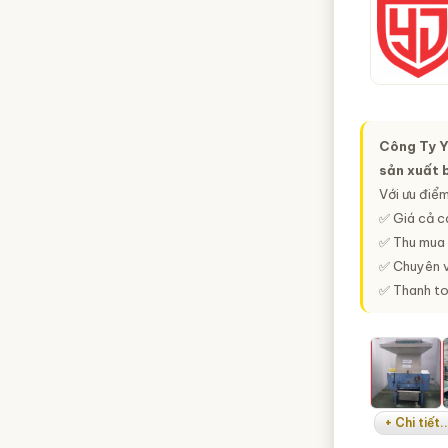
Công Ty Y
sản xuất 
Với ưu điểm
✅ Giá cả c
✅ Thu mua l
✅ Chuyên v
✅ Thanh to
+ Chi tiết..