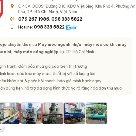
Ô 43A, DC09, Đường D16, KDC Việt Sing, Khu Phố 4, Phường An
Phú,
TP. Hồ Chí Minh
, Việt Nam
079 267 1986
098 333 5822
,
098 333 5822
Hotline:
ojo
chuyên thu mua
Máy móc ngành nhựa, máy móc cơ khí, máy
bao bì, máy móc công nghiệp
tại TP. Hồ Chí Minh.
:
ạnh tranh, đảm bảo mua giá cao trên thị trường
inh hoạt các loại máy móc, thiết bị với số lượng lớn
iên khảo sát & phản hồi nhanh, báo giá minh bạch ngay
án đúng hẹn, hỗ trợ đa dạng hình thức và rõ ràng hóa đơn thu mua.
.