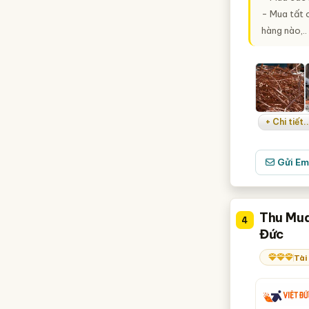
- Mua tất 
hàng nào,..
+ Chi tiết..
Gửi Em
Thu Mua
4
Đức
Tài