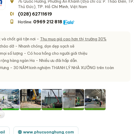
76 Quốc Hương, Phường An Khánh (Địa chỉ cũ: P. Thảo Điền, TP.
Thủ Đức),
TP. Hồ Chí Minh
, Việt Nam
(028) 62711619
0969 212 818
Hotline:
 và chốt giá tận nơi -
Thu mua giá cao hơn thị trường 30%
 tháo dỡ - Nhanh chóng, dọn dẹp sạch sẽ
mọi số lượng - Có hoa hồng cho người giới thiệu
 rộng hàng ngàn Ha - Nhiều ưu đãi hấp dẫn.
Hưng - 30 NĂM kinh nghiệm
THANH LÝ NHÀ XƯỞNG
trên toàn
.
ail
www.phucuonghung.com