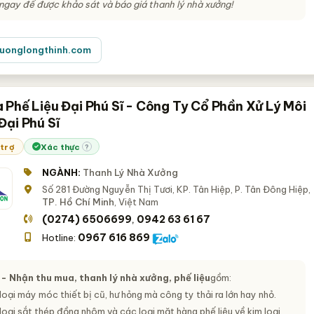
 ngay để được khảo sát và báo giá thanh lý nhà xưởng!
uonglongthinh.com
 Phế Liệu Đại Phú Sĩ - Công Ty Cổ Phần Xử Lý Môi
Đại Phú Sĩ
 trợ
Xác thực
?
NGÀNH:
Thanh Lý Nhà Xưởng
Số 281 Đường Nguyễn Thị Tươi, KP. Tân Hiệp, P. Tân Đông Hiệp,
TP. Hồ Chí Minh
, Việt Nam
(0274) 6506699
0942 63 61 67
,
0967 616 869
Hotline:
 - Nhận thu mua, thanh lý nhà xưởng, phế liệu
gồm:
oại máy móc thiết bị cũ, hư hỏng mà công ty thải ra lớn hay nhỏ.
oại sắt thép đồng nhôm và các loại mặt hàng phế liệu về kim loại.