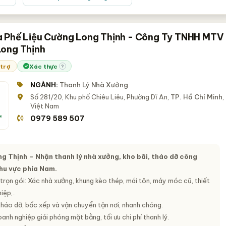
 Phế Liệu Cường Long Thịnh - Công Ty TNHH MTV
ong Thịnh
 trợ
Xác thực
?
NGÀNH:
Thanh Lý Nhà Xưởng
Số 281/20, Khu phố Chiêu Liêu, Phường Dĩ An,
TP. Hồ Chí Minh
,
Việt Nam
0979 589 507
g Thịnh – Nhận thanh lý nhà xưởng, kho bãi, tháo dỡ công
khu vực phía Nam.
trọn gói: Xác nhà xưởng, khung kèo thép, mái tôn, máy móc cũ, thiết
iệp,..
tháo dỡ, bốc xếp và vận chuyển tận nơi, nhanh chóng.
anh nghiệp giải phóng mặt bằng, tối ưu chi phí thanh lý.