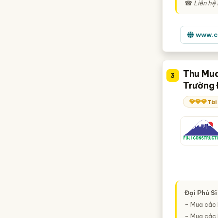
☎
Liên hệ
www.c
Thu Mua
3
Trường 
Tài
Đại Phú Sĩ
- Mua các l
- Mua các l