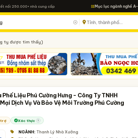
Mục lục ngành nghề A
Kết nối 250.000+ nhà cung cấp
g ty được tìm thấy)
 Phế Liệu Phú Cường Hưng - Công Ty TNHH
Mại Dịch Vụ Và Bảo Vệ Môi Trường Phú Cường
 trợ
Xác thực
?
NGÀNH:
Thanh Lý Nhà Xưởng