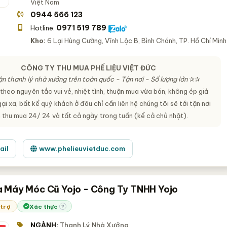
Việt Nam
0944 566 123
0971 519 789
Hotline:
Kho:
6 Lại Hùng Cường, Vĩnh Lộc B, Bình Chánh, TP. Hồ Chí Minh
CÔNG TY THU MUA PHẾ LIỆU VIỆT ĐỨC
n thanh lý nhà xưởng trên toàn quốc - Tận nơi - Số lượng lớn
✰✰
heo nguyên tắc vui vẻ, nhiệt tình, thuận mua vừa bán, không ép giá
i xa, bất kể quý khách ở đâu chỉ cần liên hệ chúng tôi sẽ tới tận nơi
n thu mua 24/ 24 và tất cả ngày trong tuần (kể cả chủ nhật).
ail
www.phelieuvietduc.com
 Máy Móc Cũ Yojo - Công Ty TNHH Yojo
 trợ
Xác thực
?
NGÀNH:
Thanh Lý Nhà Xưởng