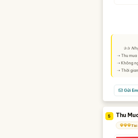
✰✰
Nhậ
➝ Thu mua t
➝ Không ngạ
➝ Thời gia
Gửi Em
Thu Mua
5
Tài