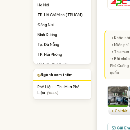
Hà Nội
TP. Hồ Chí Minh (TPHCM)
Đồng Nai
Bình Dương
⇢ Khảo sát
Tp. Đà Nẵng
⇢ Miễn phí
⇢ Thu mua 
TP. Hải Phòng
⇢ Bãi chứa
Bà Rịa-Vũng Tàu
Phú Cường 
quốc.
Bắc Ninh
Ngành xem thêm
Hưng Yên
Phế Liệu - Thu Mua Phế
Liệu
(1043)
Nam Định
Thái Bình
+ Chi tiết..
Thái Nguyên
Thanh Hóa
Gửi Em