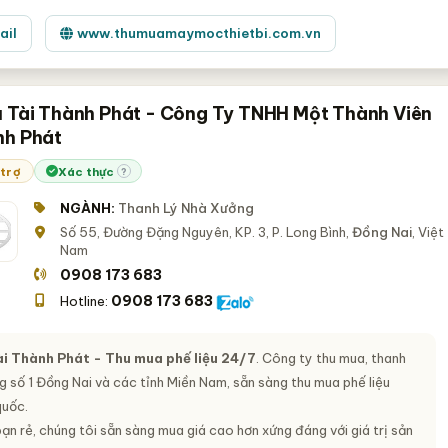
ail
www.thumuamaymocthietbi.com.vn
u Tài Thành Phát - Công Ty TNHH Một Thành Viên
nh Phát
 trợ
Xác thực
?
NGÀNH:
Thanh Lý Nhà Xưởng
Số 55, Đường Đặng Nguyên, KP. 3, P. Long Bình,
Đồng Nai
, Việt
Nam
0908 173 683
0908 173 683
Hotline:
Tài Thành Phát - Thu mua phế liệu 24/7
. Công ty thu mua, thanh
g số 1 Đồng Nai và các tỉnh Miền Nam, sẵn sàng thu mua phế liệu
quốc.
ạn rẻ, chúng tôi sẵn sàng mua giá cao hơn xứng đáng với giá trị sản