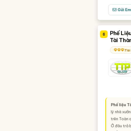
Gửi Em
Phế Liệ
6
Tài Thà
Tài
Phế liệu 
lý nhà xưởn
trên Toàn 
Ở đâu trả b