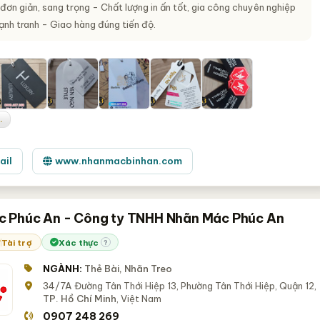
đơn giản, sang trọng - Chất lượng in ấn tốt, gia công chuyên nghiệp
ạnh tranh - Giao hàng đúng tiến độ.
.
ail
www.nhanmacbinhan.com
 Phúc An - Công ty TNHH Nhãn Mác Phúc An
Tài trợ
Xác thực
?
NGÀNH:
Thẻ Bài, Nhãn Treo
34/7A Đường Tân Thới Hiệp 13, Phường Tân Thới Hiệp, Quận 12,
TP. Hồ Chí Minh
, Việt Nam
0907 248 269