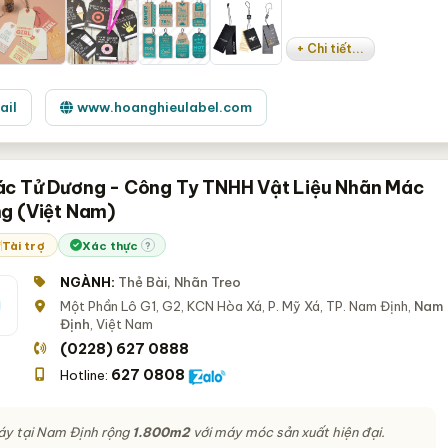
+ Chi tiết...
ail
www.hoanghieulabel.com
c Tử Dương - Công Ty TNHH Vật Liệu Nhãn Mác
g (Việt Nam)
Tài trợ
Xác thực
?
NGÀNH:
Thẻ Bài, Nhãn Treo
Một Phần Lô G1, G2, KCN Hòa Xá, P. Mỹ Xá, TP. Nam Định,
Nam
Định
, Việt Nam
(0228) 627 0888
627 0808
Hotline:
y tại Nam Định rộng
1.800m2
với máy móc sản xuất hiện đại.