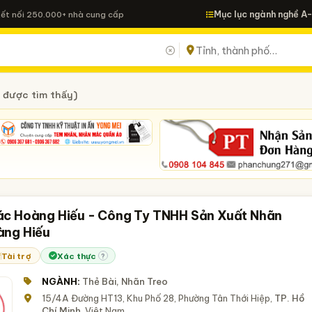
Mục lục ngành nghề A
Kết nối 250.000+ nhà cung cấp
 được tìm thấy)
c Hoàng Hiếu - Công Ty TNHH Sản Xuất Nhãn
ng Hiếu
Tài trợ
Xác thực
?
NGÀNH:
Thẻ Bài, Nhãn Treo
15/4A Đường HT13, Khu Phố 28, Phường Tân Thới Hiệp,
TP. Hồ
Chí Minh
, Việt Nam