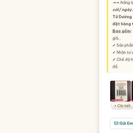
➟➟ Năng lự
cái/ ngày.
Tử Dương 
đặt hàng 
Bao gồm
:
giả,..
✔ Sản phẩm
✔ Nhận tư v
✔ Chế độ h
đề.
+ Chi tiết..
Gửi Em