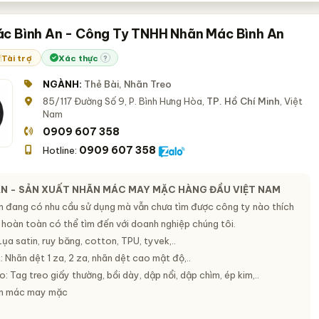
c Bình An - Công Ty TNHH Nhãn Mác Bình An
Tài trợ
Xác thực
?
NGÀNH:
Thẻ Bài, Nhãn Treo
85/117 Đường Số 9, P. Bình Hưng Hòa,
TP. Hồ Chí Minh
, Việt
Nam
0909 607 358
0909 607 358
Hotline:
AN - SẢN XUẤT NHÃN MÁC MAY MẶC HÀNG ĐẦU VIỆT NAM
n đang có nhu cầu sử dụng mà vẫn chưa tìm được công ty nào thích
 hoàn toàn có thể tìm đến với doanh nghiệp chúng tôi.
Lụa satin, ruy băng, cotton, TPU, tyvek,..
 Nhãn dệt 1 za, 2 za, nhãn dệt cao mật độ,..
: Tag treo giấy thường, bồi dày, dập nổi, dập chìm, ép kim,..
ãn mác may mặc