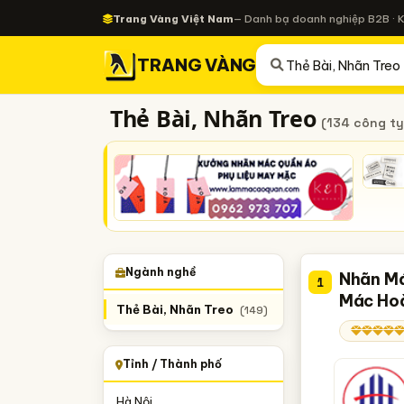
Trang Vàng Việt Nam
— Danh bạ doanh nghiệp B2B · 
TRANG VÀNG
Thẻ Bài, Nhãn Treo
(134 công ty
Ngành nghề
Nhãn Má
1
Mác Hoà
Thẻ Bài, Nhãn Treo
(149)
Tỉnh / Thành phố
Hà Nội