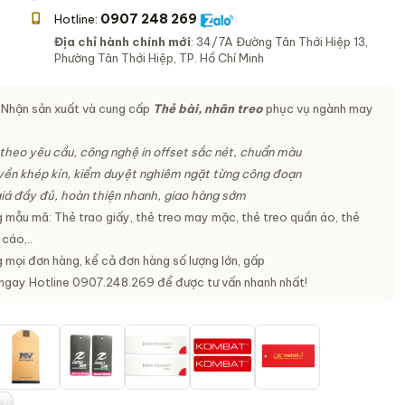
0907 248 269
Hotline:
Địa chỉ hành chính mới
: 34/7A Đường Tân Thới Hiệp 13,
Phường Tân Thới Hiệp, TP. Hồ Chí Minh
Nhận sản xuất và cung cấp
Thẻ bài, nhãn treo
phục vụ ngành may
 theo yêu cầu, công nghệ in offset sắc nét, chuẩn màu
ền khép kín, kiểm duyệt nghiêm ngặt từng công đoạn
iá đầy đủ, hoàn thiện nhanh, giao hàng sớm
 mẫu mã: Thẻ trao giấy, thẻ treo may mặc, thẻ treo quần áo, thẻ
cáo,..
 mọi đơn hàng, kể cả đơn hàng số lượng lớn, gấp
 ngay Hotline 0907.248.269 để được tư vấn nhanh nhất!
.