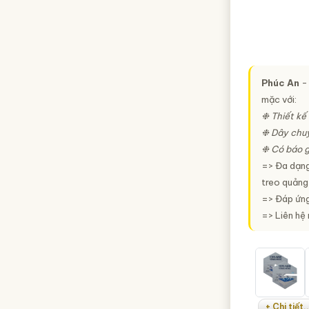
Phúc An
- 
mặc với:
❉ Thiết kế
❉ Dây chuy
❉ Có báo g
=> Đa dạng
treo quảng 
=> Đáp ứng
=> Liên hệ
+ Chi tiết..