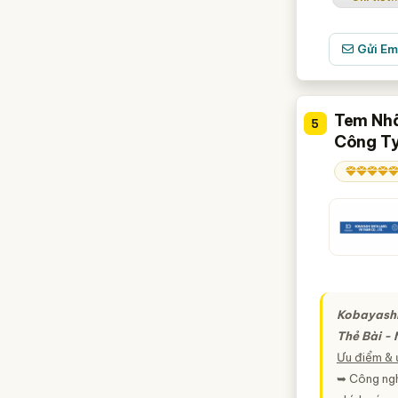
Gửi Em
Tem Nhã
5
Công Ty
Kobayashi
Thẻ Bài -
Ưu điểm & 
➥ Công ngh