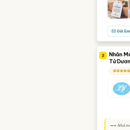
Gửi Em
Nhãn Má
2
Tử Dươn
➟➟
Nhà má