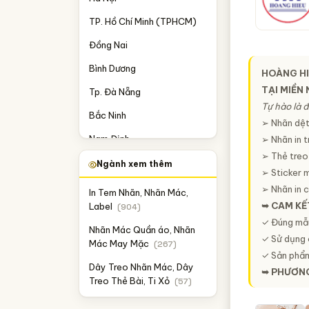
TP. Hồ Chí Minh (TPHCM)
Đồng Nai
Bình Dương
HOÀNG HI
TẠI MIỀN
Tp. Đà Nẵng
Tự hào là đ
Bắc Ninh
➢ Nhãn dệ
Nam Định
➢ Nhãn in t
➢ Thẻ treo
Hải Dương
Ngành xem thêm
➢ Sticker 
Long An
➢ Nhãn in c
In Tem Nhãn, Nhãn Mác,
➥
CAM KẾ
Label
(904)
✓ Đúng mẫu
Nhãn Mác Quần áo, Nhãn
✓ Sử dụng 
Mác May Mặc
(267)
✓ Sản phẩm
Dây Treo Nhãn Mác, Dây
➥
PHƯƠN
Treo Thẻ Bài, Ti Xỏ
(57)