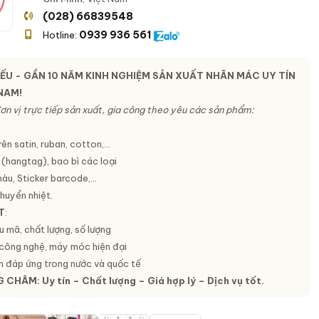
(028) 66839548
0939 936 561
Hotline:
ẾU - GẦN 10 NĂM KINH NGHIỆM SẢN XUẤT NHÃN MÁC UY TÍN
 NAM!
ơn vị trực tiếp sản xuất, gia công theo yêu các sản phẩm:
t
rên satin, ruban, cotton,…
 (hangtag), bao bì các loại
màu, Sticker barcode,…
huyển nhiệt.
T
:
 mã, chất lượng, số lượng
công nghệ, máy móc hiện đại
 đáp ứng trong nước và quốc tế
G CHÂM:
Uy tín – Chất lượng – Giá hợp lý – Dịch vụ tốt.