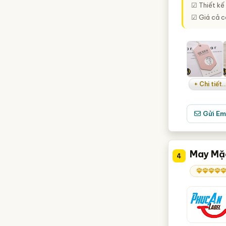
☑ Thiết kế 
☑ Giá cả c
+ Chi tiết..
Gửi Em
May Mặc
4