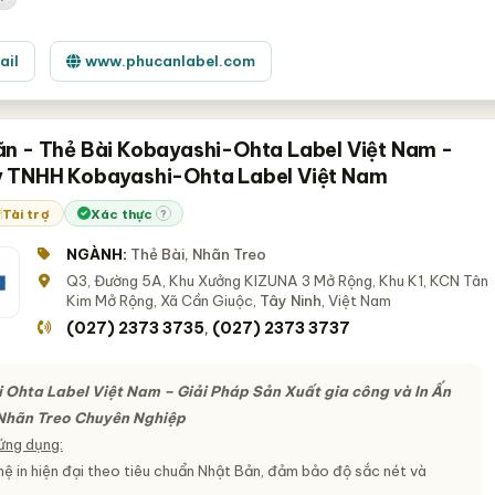
ail
www.phucanlabel.com
n - Thẻ Bài Kobayashi-Ohta Label Việt Nam -
 TNHH Kobayashi-Ohta Label Việt Nam
Tài trợ
Xác thực
?
NGÀNH:
Thẻ Bài, Nhãn Treo
Q3, Đường 5A, Khu Xưởng KIZUNA 3 Mở Rộng, Khu K1, KCN Tân
Kim Mở Rộng, Xã Cần Giuộc,
Tây Ninh
, Việt Nam
(027) 2373 3735
(027) 2373 3737
,
 Ohta Label Việt Nam – Giải Pháp Sản Xuất gia công và In Ấn
 Nhãn Treo Chuyên Nghiệp
ứng dụng:
ệ in hiện đại theo tiêu chuẩn Nhật Bản, đảm bảo độ sắc nét và