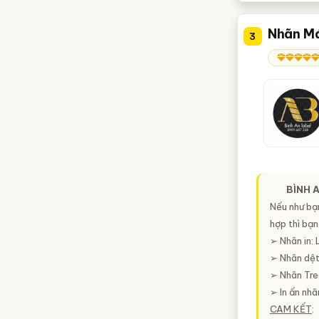
Nhãn Má
3
BÌNH 
Nếu như bạ
hợp thì bạn
➢ Nhãn in: 
➢ Nhãn dệt:
➢ Nhãn Treo
➢ In ấn nh
CAM KẾT
: