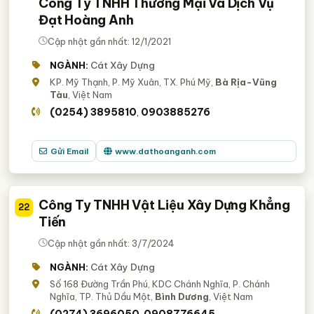
Công Ty TNHH Thương Mại Và Dịch Vụ
Đạt Hoàng Anh
Cập nhật gần nhất: 12/1/2021
NGÀNH:
Cát Xây Dựng
KP. Mỹ Thạnh, P. Mỹ Xuân, TX. Phú Mỹ,
Bà Rịa-Vũng
Tàu
, Việt Nam
(0254) 3895810
0903885276
,
Gửi Email
www.dathoanganh.com
Công Ty TNHH Vật Liệu Xây Dựng Khẳng
22
Tiến
Cập nhật gần nhất: 3/7/2024
NGÀNH:
Cát Xây Dựng
Số 168 Đường Trần Phú, KDC Chánh Nghĩa, P. Chánh
Nghĩa, TP. Thủ Dầu Một,
Bình Dương
, Việt Nam
(0274) 3696050
0908776645
,