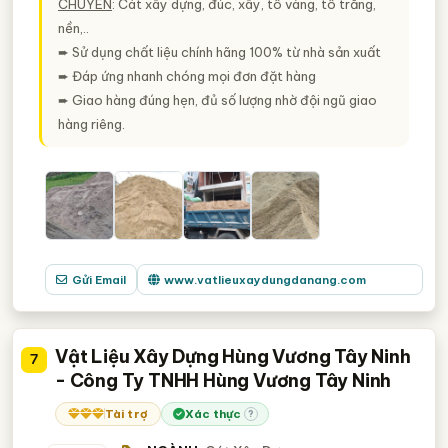
CHUYÊN
: Cát xây dựng, đúc, xây, tô vàng, tô trắng,
nền,..
➨ Sử dụng chất liệu chính hãng 100% từ nhà sản xuất
➨ Đáp ứng nhanh chóng mọi đơn đặt hàng
➨ Giao hàng đúng hẹn, đủ số lượng nhờ đội ngũ giao
hàng riêng.
Gửi Email
www.vatlieuxaydungdanang.com
Vật Liệu Xây Dựng Hùng Vương Tây Ninh
7
- Công Ty TNHH Hùng Vương Tây Ninh
Tài trợ
Xác thực
?