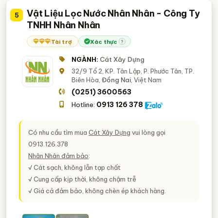
Vật Liệu Lọc Nước Nhân Nhân - Công Ty
5
TNHH Nhân Nhân
Tài trợ
Xác thực
?
NGÀNH:
Cát Xây Dựng
32/9 Tổ 2, KP. Tân Lập, P. Phước Tân, TP.
Biên Hòa,
Đồng Nai
, Việt Nam
(0251) 3600563
0913 126 378
Hotline:
Có nhu cầu tìm mua
Cát Xây Dựng
vui lòng gọi
0913.126.378
Nhân Nhân đảm bảo
:
√ Cát sạch, không lẫn tạp chất
√ Cung cấp kịp thời, không chậm trễ
√ Giá cả đảm bảo, không chèn ép khách hàng.