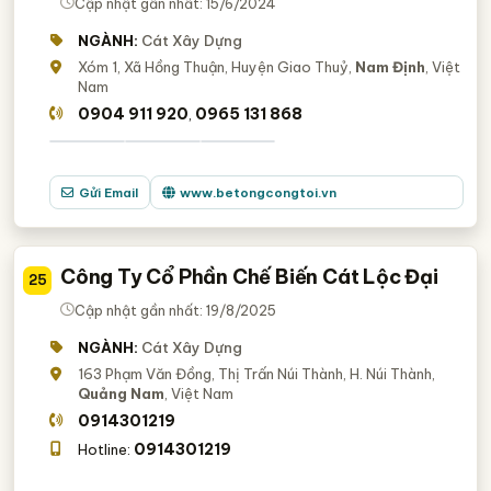
Cập nhật gần nhất: 15/6/2024
NGÀNH:
Cát Xây Dựng
Xóm 1, Xã Hồng Thuận, Huyện Giao Thuỷ,
Nam Định
, Việt
Nam
0904 911 920
0965 131 868
,
Gửi Email
www.betongcongtoi.vn
Công Ty Cổ Phần Chế Biến Cát Lộc Đại
25
Cập nhật gần nhất: 19/8/2025
NGÀNH:
Cát Xây Dựng
163 Phạm Văn Đồng, Thị Trấn Núi Thành, H. Núi Thành,
Quảng Nam
, Việt Nam
0914301219
0914301219
Hotline: