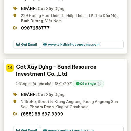
NGÀNH:
Cát Xây Dựng
229 Hoàng Hoa Thám, P. Hiệp Thành, TP. Thủ Dầu Một,
Bình Dương
, Việt Nam
0987253777
Gửi Email
www.vlxdbinhduongcmc.com
Cát Xây Dựng - Sand Resource
14
Investment Co..,Ltd
Cập nhật gần nhất: 18/11/2021
Xác thực
?
NGÀNH:
Cát Xây Dựng
N 165Eo, Street B. Krang Angrong, Krang Angrong Sen
Sok,
Phnom Penh
, King of Cambodia
(855) 88.697.9999
Gửi Email
www.sandmekong.bizz.vn