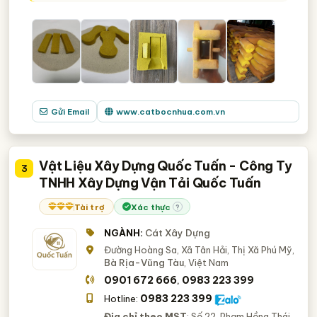
Gửi Email
www.catbocnhua.com.vn
Vật Liệu Xây Dựng Quốc Tuấn - Công Ty
3
TNHH Xây Dựng Vận Tải Quốc Tuấn
Tài trợ
Xác thực
?
NGÀNH:
Cát Xây Dựng
Đường Hoàng Sa, Xã Tân Hải, Thị Xã Phú Mỹ,
Bà Rịa-Vũng Tàu
, Việt Nam
0901 672 666
0983 223 399
,
0983 223 399
Hotline:
Địa chỉ theo MST
: Số 22, Phạm Hồng Thái,