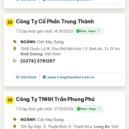
Công Ty Cổ Phần Trung Thành
15
Cập nhật gần nhất: 14/11/2023
Xác thực
?
NGÀNH:
Cát Xây Dựng
136B Quốc Lộ 1K, Khu Phố Nội Hóa 1, P. Bình An, Tx. Dĩ An,
Bình Dương
, Việt Nam
(0274) 3781257
Gửi Email
www.trungthanhbd.com.vn
Công Ty TNHH Trần Phong Phú
16
Cập nhật gần nhất: 27/3/2024
Xác thực
?
NGÀNH:
Cát Xây Dựng
126 Ấp Gãy, X. Thuận Bình, H. Thạnh Hóa,
Long An
, Việt