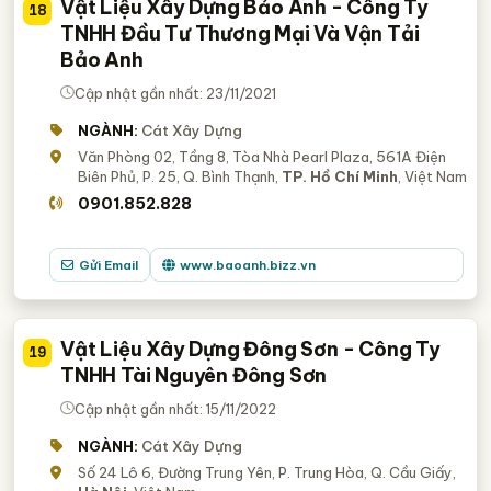
Vật Liệu Xây Dựng Bảo Anh - Công Ty
18
TNHH Đầu Tư Thương Mại Và Vận Tải
Bảo Anh
Cập nhật gần nhất: 23/11/2021
NGÀNH:
Cát Xây Dựng
Văn Phòng 02, Tầng 8, Tòa Nhà Pearl Plaza, 561A Điện
Biên Phủ, P. 25, Q. Bình Thạnh,
TP. Hồ Chí Minh
, Việt Nam
0901.852.828
Gửi Email
www.baoanh.bizz.vn
Vật Liệu Xây Dựng Đông Sơn - Công Ty
19
TNHH Tài Nguyên Đông Sơn
Cập nhật gần nhất: 15/11/2022
NGÀNH:
Cát Xây Dựng
Số 24 Lô 6, Đường Trung Yên, P. Trung Hòa, Q. Cầu Giấy,