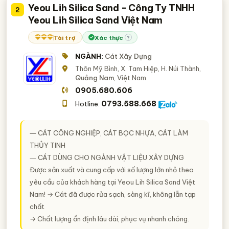
Yeou Lih Silica Sand - Công Ty TNHH
2
Yeou Lih Silica Sand Việt Nam
Tài trợ
Xác thực
?
NGÀNH:
Cát Xây Dựng
Thôn Mỹ Bình, X. Tam Hiệp, H. Núi Thành,
Quảng Nam
, Việt Nam
0905.680.606
0793.588.668
Hotline:
― CÁT CÔNG NGHIỆP, CÁT BỌC NHỰA, CÁT LÀM
THỦY TINH
― CÁT DÙNG CHO NGÀNH VẬT LIỆU XÂY DỰNG
Được sản xuất và cung cấp với số lượng lớn nhỏ theo
yêu cầu của khách hàng tại Yeou Lih Silica Sand Việt
Nam! → Cát đã được rửa sạch, sàng kĩ, không lẫn tạp
chất
→ Chất lượng ổn định lâu dài, phục vụ nhanh chóng.