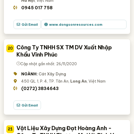
Hà Nội
, Việt Nam
0945 017 758
Gửi Email
www.dongsonresources.com
Công Ty TNHH SX TM DV Xuất Nhập
20
Khẩu Vĩnh Phúc
Cập nhật gần nhất: 26/11/2020
NGÀNH:
Cát Xây Dựng
450 QL 1, P. 4, TP. Tân An,
Long An
, Việt Nam
(0272) 3834643
Gửi Email
Vật Liệu Xây Dựng Đạt Hoàng Anh -
21