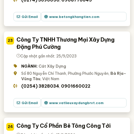
Gửi Email
www.betongkhangtien.com
Công Ty TNHH Thương Mại Xây Dựng
23
Đặng Phú Cường
Cập nhật gần nhất: 25/9/2023
NGÀNH:
Cát Xây Dựng
Số 80 Nguyễn Chí Thanh, Phường Phước Nguyên,
Bà Rịa-
Vũng Tàu
, Việt Nam
(0254) 3828034
0901660022
,
Gửi Email
www.vatlieuxaydungbrvt.com
Công Ty Cổ Phần Bê Tông Công Tới
24