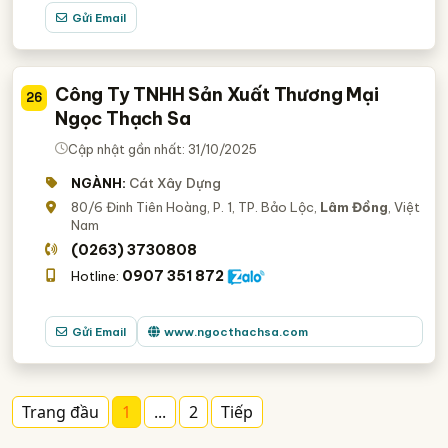
Gửi Email
Công Ty TNHH Sản Xuất Thương Mại
26
Ngọc Thạch Sa
Cập nhật gần nhất: 31/10/2025
NGÀNH:
Cát Xây Dựng
80/6 Đinh Tiên Hoàng, P. 1, TP. Bảo Lộc,
Lâm Đồng
, Việt
Nam
(0263) 3730808
0907 351 872
Hotline:
Gửi Email
www.ngocthachsa.com
Trang đầu
1
...
2
Tiếp