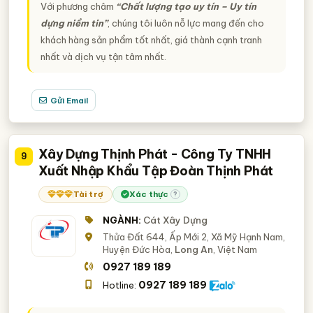
Với phương châm
“Chất lượng tạo uy tín – Uy tín
dựng niềm tin”
, chúng tôi luôn nỗ lực mang đến cho
khách hàng sản phẩm tốt nhất, giá thành cạnh tranh
nhất và dịch vụ tận tâm nhất.
Gửi Email
Xây Dựng Thịnh Phát - Công Ty TNHH
9
Xuất Nhập Khẩu Tập Đoàn Thịnh Phát
Tài trợ
Xác thực
?
NGÀNH:
Cát Xây Dựng
Thửa Đất 644, Ấp Mới 2, Xã Mỹ Hạnh Nam,
Huyện Đức Hòa,
Long An
, Việt Nam
0927 189 189
0927 189 189
Hotline: