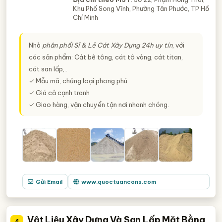
Khu Phố Song Vĩnh, Phường Tân Phước, TP Hồ
Chí Minh
Nhà
phân phối Sỉ & Lẻ Cát Xây Dựng 24h uy tín
, với
các sản phẩm: Cát bê tông, cát tô vàng, cát titan,
cát san lấp,..
✓ Mẫu mã, chủng loại phong phú
✓ Giá cả cạnh tranh
✓ Giao hàng, vận chuyển tận nơi nhanh chóng.
Gửi Email
www.quoctuancons.com
Vật Liệu Xây Dựng Và San Lấp Mặt Bằng
4