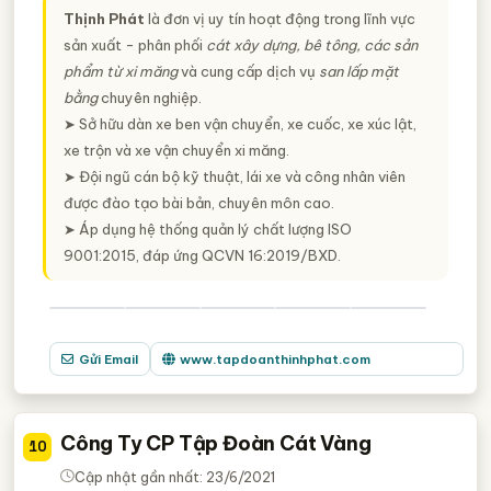
Thịnh Phát
là đơn vị uy tín hoạt động trong lĩnh vực
sản xuất - phân phối
cát xây dựng, bê tông, các sản
phẩm từ xi măng
và cung cấp dịch vụ
san lấp mặt
bằng
chuyên nghiệp.
➤ Sở hữu dàn xe ben vận chuyển, xe cuốc, xe xúc lật,
xe trộn và xe vận chuyển xi măng.
➤ Đội ngũ cán bộ kỹ thuật, lái xe và công nhân viên
được đào tạo bài bản, chuyên môn cao.
➤
Á
p dụng hệ thống quản lý chất lượng ISO
9001:2015, đáp ứng QCVN 16:2019/BXD.
Gửi Email
www.tapdoanthinhphat.com
Công Ty CP Tập Đoàn Cát Vàng
10
Cập nhật gần nhất: 23/6/2021