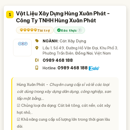
Vật Liệu Xây Dựng Hùng Xuân Phát -
1
Công Ty TNHH Hùng Xuân Phát
Tài trợ
Xác thực
?
NGÀNH:
Cát Xây Dựng
Lầu 1, Số 49, Đường Hồ Văn Đại, Khu Phố 3,
Phường Trấn Biên,
Đồng Nai
, Việt Nam
0989 468 188
0989 468 188
Hotline:
Hùng Xuân Phát -
Chuyên cung cấp sỉ và lẻ các loại
cát dùng trong xây dựng dân dụng, công nghiệp, san
lấp mặt bằng,..
☑ Chủng loại đa dạng: Cát bê tông, cát nền, cát xây
hạt nhỏ,..
☑ Khả năng cung cấp số lượng lớn trong thời gian lâu
dài.