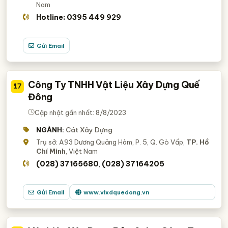
Nam
Hotline: 0395 449 929
Gửi Email
Công Ty TNHH Vật Liệu Xây Dựng Quế
17
Đông
Cập nhật gần nhất: 8/8/2023
NGÀNH:
Cát Xây Dựng
Trụ sở: A93 Dương Quảng Hàm, P. 5, Q. Gò Vấp,
TP. Hồ
Chí Minh
, Việt Nam
(028) 37165680
(028) 37164205
,
Gửi Email
www.vlxdquedong.vn