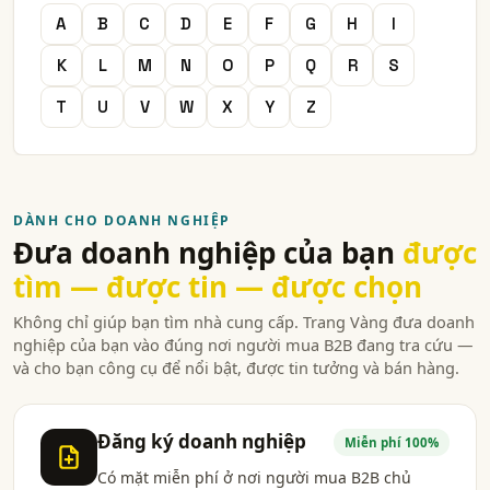
A
B
C
D
E
F
G
H
I
K
L
M
N
O
P
Q
R
S
T
U
V
W
X
Y
Z
DÀNH CHO DOANH NGHIỆP
Đưa doanh nghiệp của bạn
được
tìm — được tin — được chọn
Không chỉ giúp bạn tìm nhà cung cấp. Trang Vàng đưa doanh
nghiệp của bạn vào đúng nơi người mua B2B đang tra cứu —
và cho bạn công cụ để nổi bật, được tin tưởng và bán hàng.
Đăng ký doanh nghiệp
Miễn phí 100%
Có mặt miễn phí ở nơi người mua B2B chủ