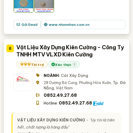
Gửi Email
www.nhannhan.com.vn
Vật Liệu Xây Dựng Kiên Cường - Công Ty
6
TNHH MTV VLXD Kiên Cường
Tài trợ
Xác thực
?
NGÀNH:
Cát Xây Dựng
28 Dương Bá Cung, Phường Hòa Xuân,
Tp. Đà
Nẵng
, Việt Nam
0852.49.27.68
0852.49.27.68
Hotline:
VẬT LIỆU XÂY DỰNG KIÊN CƯỜNG
-
"Uy tín là trên
hết, chất lượng là hàng đầu"