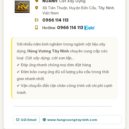
NGÀNH:
Cát Xây Dựng
Xã Tiên Thuận, Huyện Bến Cầu,
Tây Ninh
,
Việt Nam
0966 114 113
0966 114 113
Hotline:
Với nhiều năm kinh nghiệm trong ngành vật liệu xây
dựng,
Hùng Vương Tây Ninh
chuyên cung cấp các
loại:
Cát xây dựng, cát san lấp,..
✔ Đáp ứng nhanh chóng mọi đơn đặt hàng
✔ Đảm bảo cung ứng đủ số lượng yêu cầu trong thời
gian nhanh nhất
✔ Vận chuyển đến tận chân công trình với chi phí cạnh
tranh.
Gửi Email
www.hungvuongtayninh.com