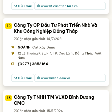
Gửi Email
www.htxvinhtien.bizz.vn
Công Ty CP Đầu Tư Phát Triển Nhà Và
12
Khu Công Nghiệp Đồng Tháp
Cập nhật gần nhất: 14/7/2021
NGÀNH:
Cát Xây Dựng
12 Lý Thường Kiệt, P. 1, TP. Cao Lãnh,
Đồng Tháp
, Việt
Nam
(0277) 3853164
Gửi Email
www.hidico.com.vn
Công Ty TNHH TM VLXD Bình Dương
13
CMC
Cập nhật gần nhất: 15/6/2024