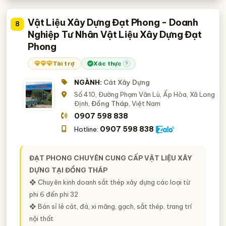
Vật Liệu Xây Dựng Đạt Phong - Doanh
8
Nghiệp Tư Nhân Vật Liệu Xây Dựng Đạt
Phong
Tài trợ
Xác thực
?
NGÀNH:
Cát Xây Dựng
Số 410, Đường Phạm Văn Lù, Ấp Hòa, Xã Long
Định,
Đồng Tháp
, Việt Nam
0907 598 838
0907 598 838
Hotline:
ĐẠT PHONG CHUYÊN CUNG CẤP VẬT LIỆU XÂY
DỰNG TẠI ĐỒNG THÁP
❖ Chuyên kinh doanh sắt thép xây dựng các loại từ
phi 6 đến phi 32
❖ Bán sỉ lẻ cát, đá, xi măng, gạch, sắt thép, trang trí
nội thất