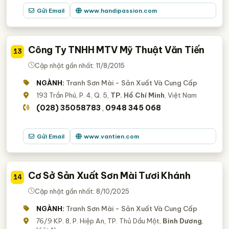
Gửi Email
www.handipassion.com
Công Ty TNHH MTV Mỹ Thuật Văn Tiến
13
Cập nhật gần nhất: 11/8/2015
NGÀNH:
Tranh Sơn Mài - Sản Xuất Và Cung Cấp
193 Trần Phú, P. 4, Q. 5,
TP. Hồ Chí Minh
, Việt Nam
(028) 35058783
0948 345 068
,
Gửi Email
www.vantien.com
Cơ Sở Sản Xuất Sơn Mài Tươi Khánh
14
Cập nhật gần nhất: 8/10/2025
NGÀNH:
Tranh Sơn Mài - Sản Xuất Và Cung Cấp
76/9 KP. 8, P. Hiệp An, TP. Thủ Dầu Một,
Bình Dương
,