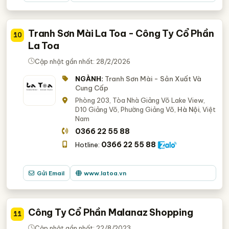
Tranh Sơn Mài La Toa - Công Ty Cổ Phần
10
La Toa
Cập nhật gần nhất: 28/2/2026
NGÀNH:
Tranh Sơn Mài - Sản Xuất Và
Cung Cấp
Phòng 203, Tòa Nhà Giảng Võ Lake View,
D10 Giảng Võ, Phường Giảng Võ,
Hà Nội
, Việt
Nam
0366 22 55 88
0366 22 55 88
Hotline:
Gửi Email
www.latoa.vn
Công Ty Cổ Phần Malanaz Shopping
11
Cập nhật gần nhất: 22/8/2023