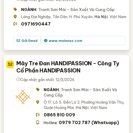
NGÀNH:
Tranh Sơn Mài - Sản Xuất Và Cung Cấp
Làng Đại Nghiệp, Tân Dân, H. Phú Xuyên,
Hà Nội
, Việt Nam
0971690447
Gửi Email
www.malanaz.com
Mây Tre Đan HANDIPASSION - Công Ty
12
Cổ Phần HANDIPASSION
Cập nhật gần nhất: 12/3/2026
NGÀNH:
Tranh Sơn Mài - Sản Xuất Và
Cung Cấp
Ô 17, Lô 5, Đền Lừ 2, Phường Hoàng Văn Thụ,
Quận Hoàng Mai,
Hà Nội
, Việt Nam
0865 810 009
0979 702 787 (Whatsapp)
Hotline: