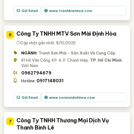
Gửi Email
www.tranhbienhoa.com
Công Ty TNHH MTV Sơn Mài Định Hòa
6
Cập nhật gần nhất: 8/10/2025
NGÀNH:
Tranh Sơn Mài - Sản Xuất Và Cung Cấp
81 Hồ Văn Cống, KP. 4, P. Chánh Hiệp,
TP. Hồ Chí Minh
,
Việt Nam
0962794679
0917148031
Hotline:
Gửi Email
www.sonmaidinhhoa.com
Công Ty TNHH Thương Mại Dịch Vụ
7
Thanh Bình Lê