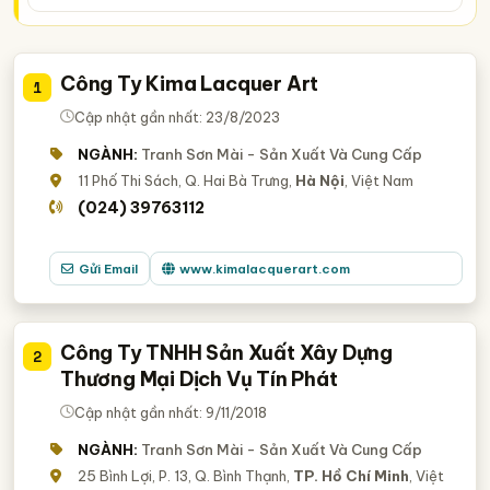
Công Ty Kima Lacquer Art
1
Cập nhật gần nhất: 23/8/2023
NGÀNH:
Tranh Sơn Mài - Sản Xuất Và Cung Cấp
11 Phố Thi Sách, Q. Hai Bà Trưng,
Hà Nội
, Việt Nam
(024) 39763112
Gửi Email
www.kimalacquerart.com
Công Ty TNHH Sản Xuất Xây Dựng
2
Thương Mại Dịch Vụ Tín Phát
Cập nhật gần nhất: 9/11/2018
NGÀNH:
Tranh Sơn Mài - Sản Xuất Và Cung Cấp
25 Bình Lợi, P. 13, Q. Bình Thạnh,
TP. Hồ Chí Minh
, Việt