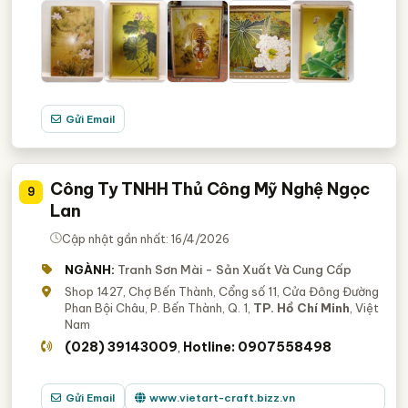
Gửi Email
Công Ty TNHH Thủ Công Mỹ Nghệ Ngọc
9
Lan
Cập nhật gần nhất: 16/4/2026
NGÀNH:
Tranh Sơn Mài - Sản Xuất Và Cung Cấp
Shop 1427, Chợ Bến Thành, Cổng số 11, Cửa Đông Đường
Phan Bội Châu, P. Bến Thành, Q. 1,
TP. Hồ Chí Minh
, Việt
Nam
(028) 39143009
Hotline: 0907558498
,
Gửi Email
www.vietart-craft.bizz.vn