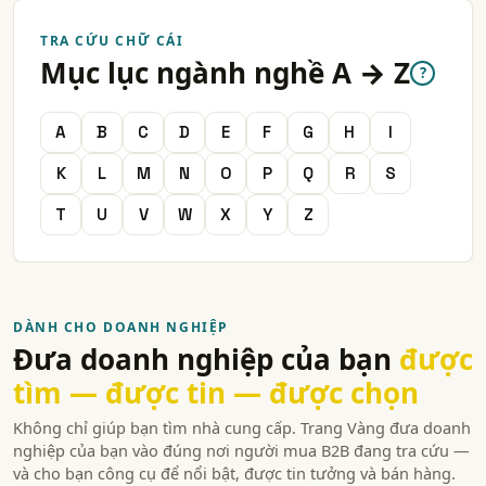
TRA CỨU CHỮ CÁI
Mục lục ngành nghề A → Z
?
A
B
C
D
E
F
G
H
I
K
L
M
N
O
P
Q
R
S
T
U
V
W
X
Y
Z
DÀNH CHO DOANH NGHIỆP
Đưa doanh nghiệp của bạn
được
tìm — được tin — được chọn
Không chỉ giúp bạn tìm nhà cung cấp. Trang Vàng đưa doanh
nghiệp của bạn vào đúng nơi người mua B2B đang tra cứu —
và cho bạn công cụ để nổi bật, được tin tưởng và bán hàng.