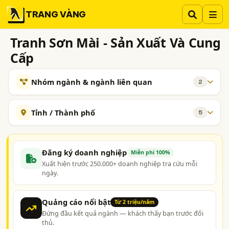
TRANG VÀNG
Tranh Sơn Mài - Sản Xuất Và Cung
Cấp
Nhóm ngành & ngành liên quan
2
NGÀNH XEM THÊM
Tỉnh / Thành phố
5
Tranh - Sản Xuất Và Cung Cấp
Đồ Sơn Mài
222
136
Hà Nội
TP. Hồ Chí Minh (TPHCM)
Đồng Nai
Bình Dương
TP. Cần Thơ
Đăng ký doanh nghiệp
Miễn phí 100%
Xuất hiện trước 250.000+ doanh nghiệp tra cứu mỗi
ngày.
Quảng cáo nổi bật
Từ 2 triệu/năm
Đứng đầu kết quả ngành — khách thấy bạn trước đối
thủ.