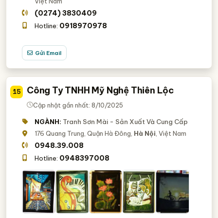
Việt Nam
(0274) 3830409
0918970978
Hotline:
Gửi Email
Công Ty TNHH Mỹ Nghệ Thiên Lộc
15
Cập nhật gần nhất: 8/10/2025
NGÀNH:
Tranh Sơn Mài - Sản Xuất Và Cung Cấp
176 Quang Trung, Quận Hà Đông,
Hà Nội
, Việt Nam
0948.39.008
0948397008
Hotline: