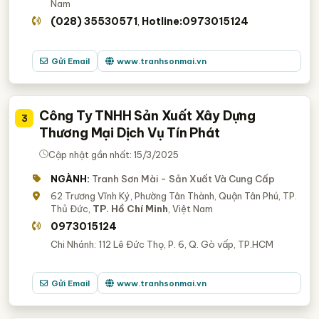
Nam
(028) 35530571
Hotline:0973015124
,
Gửi Email
www.tranhsonmai.vn
Công Ty TNHH Sản Xuất Xây Dựng
3
Thương Mại Dịch Vụ Tín Phát
Cập nhật gần nhất: 15/3/2025
NGÀNH:
Tranh Sơn Mài - Sản Xuất Và Cung Cấp
62 Trương Vĩnh Ký, Phường Tân Thành, Quận Tân Phú, TP.
Thủ Đức,
TP. Hồ Chí Minh
, Việt Nam
0973015124
Chi Nhánh: 112 Lê Đức Thọ, P. 6, Q. Gò vấp, TP.HCM
Gửi Email
www.tranhsonmai.vn