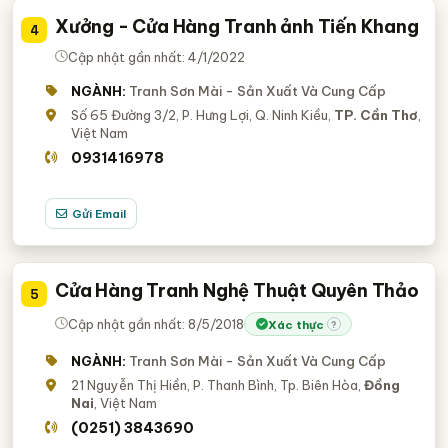
Xưởng - Cửa Hàng Tranh ảnh Tiến Khang
4
Cập nhật gần nhất: 4/1/2022
NGÀNH:
Tranh Sơn Mài - Sản Xuất Và Cung Cấp
Số 65 Đường 3/2, P. Hưng Lợi, Q. Ninh Kiều,
TP. Cần Thơ
,
Việt Nam
0931416978
Gửi Email
Cửa Hàng Tranh Nghệ Thuật Quyên Thảo
5
Cập nhật gần nhất: 8/5/2018
Xác thực
?
NGÀNH:
Tranh Sơn Mài - Sản Xuất Và Cung Cấp
21 Nguyễn Thị Hiền, P. Thanh Bình, Tp. Biên Hòa,
Đồng
Nai
, Việt Nam
(0251) 3843690