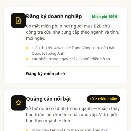
Đăng ký doanh nghiệp
Miễn phí 100%
Có mặt miễn phí ở nơi người mua B2B chủ
động tra cứu nhà cung cấp theo ngành và tỉnh,
mỗi ngày.
Hiển thị trên 4 website Trang Vàng + ưu tiên bản
Quốc tế (tiếng Anh)
Xác nhận trong ngày, chỉ 2–3 phút điền hồ sơ
Đăng ký miễn phí
→
Quảng cáo nổi bật
Từ 2 triệu / năm
Sở hữu vị trí cố định trong ngành — khách thấy
bạn trước tiên khi tìm nhà cung cấp. Vị trí giới
hạn theo ngành + tỉnh.
Đứng đầu kết quả tìm theo ngành, trên 4+1