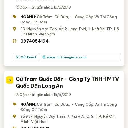
Cập nhật gần nhất: 15/5/2019
NGÀNH:
Cừ Tràm, Cừ Dừa,..- Cung Cấp Và Thi Công
Đóng Cừ Tràm
391 Nguyễn Văn Tạo, Ấp 2, Long Thời, H. Nhà Bè,
TP. Hồ
Chí Minh
, Việt Nam
0974854194
Gửi Email
www.cutramgiare.com
Cừ Tràm Quốc Dân - Công Ty TNHH MTV
5
Quốc Dân Long An
Cập nhật gần nhất: 15/5/2019
NGÀNH:
Cừ Tràm, Cừ Dừa,..- Cung Cấp Và Thi Công
Đóng Cừ Tràm
Số 987, Nguyễn Duy Trinh, P. Phú Hữu, Q. 9,
TP. Hồ Chí
Minh
, Việt Nam