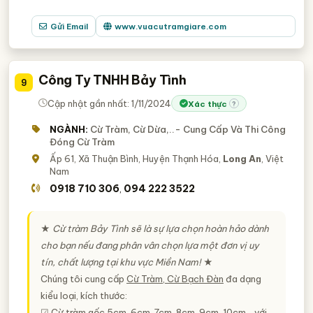
Gửi Email
www.vuacutramgiare.com
Công Ty TNHH Bảy Tình
9
Cập nhật gần nhất: 1/11/2024
Xác thực
?
NGÀNH:
Cừ Tràm, Cừ Dừa,..- Cung Cấp Và Thi Công
Đóng Cừ Tràm
Ấp 61, Xã Thuận Bình, Huyện Thạnh Hóa,
Long An
, Việt
Nam
0918 710 306
094 222 3522
,
★
Cừ tràm Bảy Tình sẽ là sự lựa chọn hoàn hảo dành
cho bạn nếu đang phân vân chọn lựa một đơn vị uy
tín, chất lượng tại khu vực Miền Nam!
★
Chúng tôi cung cấp
Cừ Tràm, Cừ Bạch Đàn
đa dạng
kiểu loại, kích thước:
☑ Cừ tràm gốc 5cm, 6cm, 7cm, 8cm, 9cm, 10cm,.. với