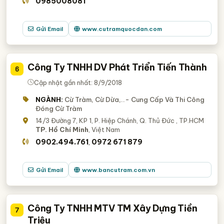
0985008081
Gửi Email
www.cutramquocdan.com
Công Ty TNHH DV Phát Triển Tiến Thành
6
Cập nhật gần nhất: 8/9/2018
NGÀNH:
Cừ Tràm, Cừ Dừa,..- Cung Cấp Và Thi Công
Đóng Cừ Tràm
14/3 Đường 7, KP 1, P. Hiệp Chánh, Q. Thủ Đức , TP.HCM
TP. Hồ Chí Minh
, Việt Nam
0902.494.761
0972 671 879
,
Gửi Email
www.bancutram.com.vn
Công Ty TNHH MTV TM Xây Dựng Tiền
7
Triệu