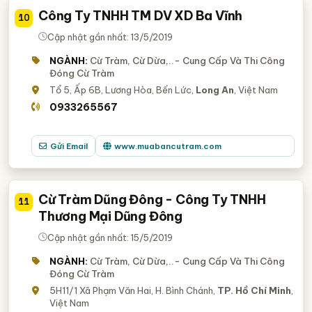
Công Ty TNHH TM DV XD Ba Vĩnh
10
Cập nhật gần nhất: 13/5/2019
NGÀNH:
Cừ Tràm, Cừ Dừa,..- Cung Cấp Và Thi Công
Đóng Cừ Tràm
Tổ 5, Ấp 6B, Lương Hòa, Bến Lức,
Long An
, Việt Nam
0933265567
Gửi Email
www.muabancutram.com
Cừ Tràm Dũng Đông - Công Ty TNHH
11
Thương Mại Dũng Đông
Cập nhật gần nhất: 15/5/2019
NGÀNH:
Cừ Tràm, Cừ Dừa,..- Cung Cấp Và Thi Công
Đóng Cừ Tràm
5H11/1 Xã Phạm Văn Hai, H. Bình Chánh,
TP. Hồ Chí Minh
,
Việt Nam