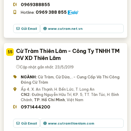
0969388855
0969 388 855
Hotline:
Gửi Email
www.cutram.net.vn
Cừ Tràm Thiên Lâm - Công Ty TNHH TM
15
DV XD Thiên Lâm
Cập nhật gần nhất: 23/5/2019
NGÀNH:
Cừ Tràm, Cừ Dừa,..- Cung Cấp Và Thi Công
Đóng Cừ Tràm
Ấp 4, X. An Thạnh, H. Bến Lức, T. Long An
CN2:
Đường Nguyễn Hữu Trí, KP. 5, TT. Tân Túc, H. Bình
Chánh,
TP. Hồ Chí Minh
, Việt Nam
0971444200
Gửi Email
www.cutramthienlam.com