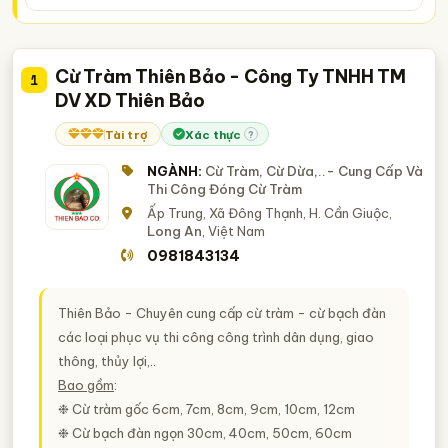
Cừ Tràm Thiên Bảo - Công Ty TNHH TM
1
DV XD Thiên Bảo
Tài trợ
Xác thực
?
NGÀNH:
Cừ Tràm, Cừ Dừa,..- Cung Cấp Và
Thi Công Đóng Cừ Tràm
Ấp Trung, Xã Đông Thạnh, H. Cần Giuộc,
Long An
, Việt Nam
0981843134
Thiên Bảo - Chuyên cung cấp cừ tràm - cừ bạch đàn
các loại phục vụ thi công công trình dân dụng, giao
thông, thủy lợi,..
Bao gồm
:
❉ Cừ tràm gốc 6cm, 7cm, 8cm, 9cm, 10cm, 12cm
❉ Cừ bạch đàn ngọn 30cm, 40cm, 50cm, 60cm