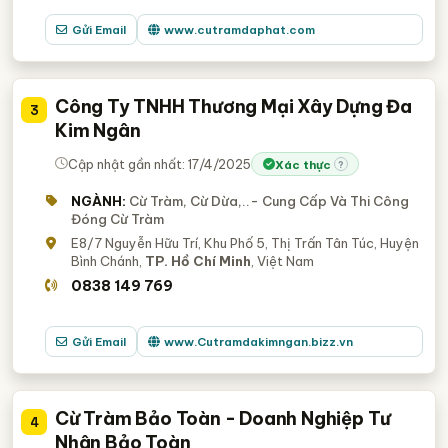
Gửi Email
www.cutramdaphat.com
Công Ty TNHH Thương Mại Xây Dựng Đa
3
Kim Ngân
Cập nhật gần nhất: 17/4/2025
Xác thực
?
NGÀNH:
Cừ Tràm, Cừ Dừa,..- Cung Cấp Và Thi Công
Đóng Cừ Tràm
E8/7 Nguyễn Hữu Trí, Khu Phố 5, Thị Trấn Tân Túc, Huyện
Bình Chánh,
TP. Hồ Chí Minh
, Việt Nam
0838 149 769
Gửi Email
www.Cutramdakimngan.bizz.vn
Cừ Tràm Bảo Toàn - Doanh Nghiệp Tư
4
Nhân Bảo Toàn