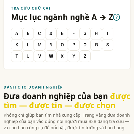
TRA CỨU CHỮ CÁI
Mục lục ngành nghề A → Z
?
A
B
C
D
E
F
G
H
I
K
L
M
N
O
P
Q
R
S
T
U
V
W
X
Y
Z
DÀNH CHO DOANH NGHIỆP
Đưa doanh nghiệp của bạn
được
tìm — được tin — được chọn
Không chỉ giúp bạn tìm nhà cung cấp. Trang Vàng đưa doanh
nghiệp của bạn vào đúng nơi người mua B2B đang tra cứu —
và cho bạn công cụ để nổi bật, được tin tưởng và bán hàng.