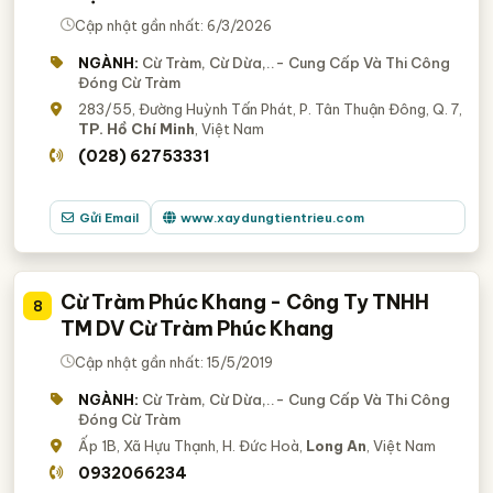
Cập nhật gần nhất: 6/3/2026
NGÀNH:
Cừ Tràm, Cừ Dừa,..- Cung Cấp Và Thi Công
Đóng Cừ Tràm
283/55, Đường Huỳnh Tấn Phát, P. Tân Thuận Đông, Q. 7,
TP. Hồ Chí Minh
, Việt Nam
(028) 62753331
Gửi Email
www.xaydungtientrieu.com
Cừ Tràm Phúc Khang - Công Ty TNHH
8
TM DV Cừ Tràm Phúc Khang
Cập nhật gần nhất: 15/5/2019
NGÀNH:
Cừ Tràm, Cừ Dừa,..- Cung Cấp Và Thi Công
Đóng Cừ Tràm
Ấp 1B, Xã Hựu Thạnh, H. Đức Hoà,
Long An
, Việt Nam
0932066234