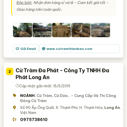
Đặc biệt
:
Nhận đơn hàng sỉ và lẻ - Cam kết giá tốt -
Giao hàng trên toàn quốc.
Gửi Email
www.cutramthienbao.com
Cừ Tràm Đa Phát - Công Ty TNHH Đa
2
Phát Long An
Cập nhật gần nhất: 15/5/2019
NGÀNH:
Cừ Tràm, Cừ Dừa,..- Cung Cấp Và Thi Công
Đóng Cừ Tràm
Số 90 Ấp Ông Qưới, X. Thạnh Phú, H. Thạnh Hóa,
Long An
,
Việt Nam
0975738610