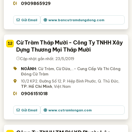
0909865929
Gửi Email
www.bancutramdungdong.com
Cừ Tràm Tháp Mười - Công Ty TNHH Xây
12
Dựng Thương Mại Tháp Mười
Cập nhật gần nhất: 23/5/2019
NGÀNH:
Cừ Tràm, Cừ Dừa,..- Cung Cấp Và Thi Công
Đóng Cừ Tràm
10/2 KP2, Đường Số 12, P. Hiệp Bình Phước, Q. Thủ Đức,
TP. Hồ Chí Minh
, Việt Nam
0906151018
Gửi Email
www.cutramlongan.com