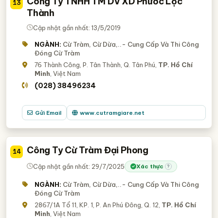
Công Ty TNHH TM DV XD Phước Lộc
13
Thành
Cập nhật gần nhất: 13/5/2019
NGÀNH:
Cừ Tràm, Cừ Dừa,..- Cung Cấp Và Thi Công
Đóng Cừ Tràm
76 Thành Công, P. Tân Thành, Q. Tân Phú,
TP. Hồ Chí
Minh
, Việt Nam
(028) 38496234
Gửi Email
www.cutramgiare.net
Công Ty Cừ Tràm Đại Phong
14
Cập nhật gần nhất: 29/7/2025
Xác thực
?
NGÀNH:
Cừ Tràm, Cừ Dừa,..- Cung Cấp Và Thi Công
Đóng Cừ Tràm
2867/1A Tổ 11, KP. 1, P. An Phú Đông, Q. 12,
TP. Hồ Chí
Minh
, Việt Nam