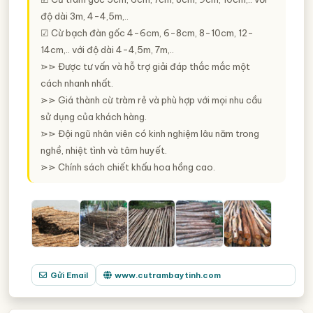
độ dài 3m, 4-4,5m,..
☑ Cừ bạch đàn gốc 4-6cm, 6-8cm, 8-10cm, 12-
14cm,.. với độ dài 4-4,5m, 7m,..
⋗⋗ Được tư vấn và hỗ trợ giải đáp thắc mắc một
cách nhanh nhất.
⋗⋗ Giá thành cừ tràm rẻ và phù hợp với mọi nhu cầu
sử dụng của khách hàng.
⋗⋗ Đội ngũ nhân viên có kinh nghiệm lâu năm trong
nghề, nhiệt tình và tâm huyết.
⋗⋗ Chính sách chiết khấu hoa hồng cao.
Gửi Email
www.cutrambaytinh.com