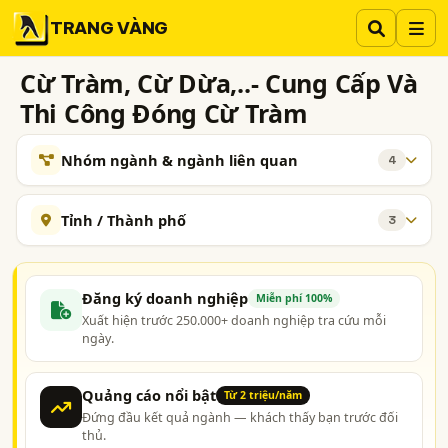
TRANG VÀNG
Cừ Tràm, Cừ Dừa,..- Cung Cấp Và
Thi Công Đóng Cừ Tràm
Nhóm ngành & ngành liên quan
4
NGÀNH XEM THÊM
Tỉnh / Thành phố
3
Xây Dựng - Thầu Xử Lý Nền Móng và Hầm
109
TP. Hồ Chí Minh (TPHCM)
Đồng Tháp
Long An
Cừ Larsen, Cừ Thép Larsen, Cọc Cừ Larsen
21
Đăng ký doanh nghiệp
Miễn phí 100%
Gia Cố Nền Móng - Máy Móc Và Thiết Bị
18
Xuất hiện trước 250.000+ doanh nghiệp tra cứu mỗi
Cọc Tre, Cọc Tre Xây Dựng
10
ngày.
Quảng cáo nổi bật
Từ 2 triệu/năm
Đứng đầu kết quả ngành — khách thấy bạn trước đối
thủ.