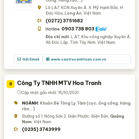
Lô LA7, KCN Xuyên Á, X. Mỹ Hạnh Bắc, H.
Đức Hòa,
Long An
, Việt Nam
(0272) 3751682
0903 738 803
Hotline:
Địa chỉ mới
: L A7, Khu công nghiệp Xuyên Á,
Xã Đức Lập, Tỉnh Tây Ninh, Việt Nam.
Gửi Email
www.cautrucanhtuan.com.vn
Công Ty TNHH MTV Hoa Tranh
8
Cập nhật gần nhất: 15/10/2021
NGÀNH:
Khuôn Bê Tông Ly Tâm (cọc, ống cống, hàng
rào,..)
Đường số 1, Nông Sơn 2, Điện Phước, Điện Bàn,
Quảng
Nam
, Việt Nam
(0235) 3743999