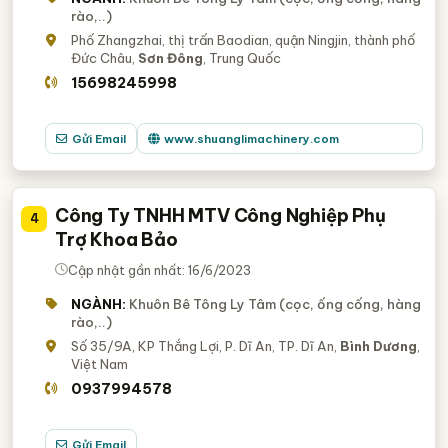
rào,..)
Phố Zhangzhai, thị trấn Baodian, quận Ningjin, thành phố
Đức Châu,
Sơn Đông
, Trung Quốc
15698245998
Gửi Email
www.shuanglimachinery.com
Công Ty TNHH MTV Công Nghiệp Phụ
4
Trợ Khoa Bảo
Cập nhật gần nhất: 16/6/2023
NGÀNH:
Khuôn Bê Tông Ly Tâm (cọc, ống cống, hàng
rào,..)
Số 35/9A, KP Thắng Lợi, P. Dĩ An, TP. Dĩ An,
Bình Dương
,
Việt Nam
0937994578
Gửi Email