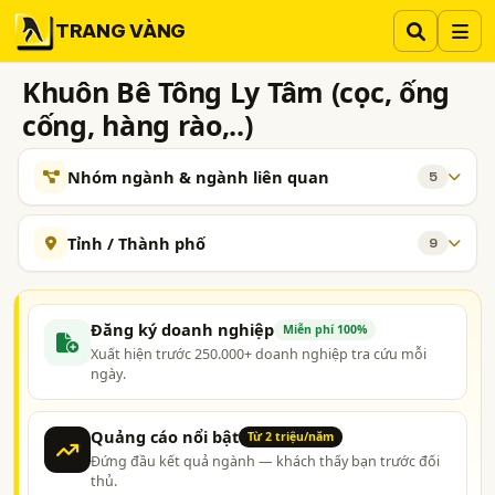
TRANG VÀNG
Khuôn Bê Tông Ly Tâm (cọc, ống
cống, hàng rào,..)
Nhóm ngành & ngành liên quan
5
NGÀNH XEM THÊM
Tỉnh / Thành phố
9
Cơ Khí - Gia Công và Chế Tạo
Khuôn Mẫu
2484
889
Hà Nội
TP. Hồ Chí Minh (TPHCM)
Đồng Nai
Bê Tông (Cọc, ống Cống, Dầm,.) - Công Ty Sản Xuất và
325
Cung Cấp
Bình Dương
Quảng Ninh
Thái Bình
Vĩnh Phúc
Đăng ký doanh nghiệp
Miễn phí 100%
Bê Tông - Máy Móc và Thiết Bị
90
Xuất hiện trước 250.000+ doanh nghiệp tra cứu mỗi
Hải Dương
Quảng Nam
ngày.
Thiết Bị Nhà Máy ống Cống Bê Tông (Rung ép, Quay ép,
10
Ly Tâm,..)
Quảng cáo nổi bật
Từ 2 triệu/năm
TAG NGÀNH NGHỀ
Đứng đầu kết quả ngành — khách thấy bạn trước đối
công ty gia công và sản xuất khuôn bê tông ly tâm
thủ.