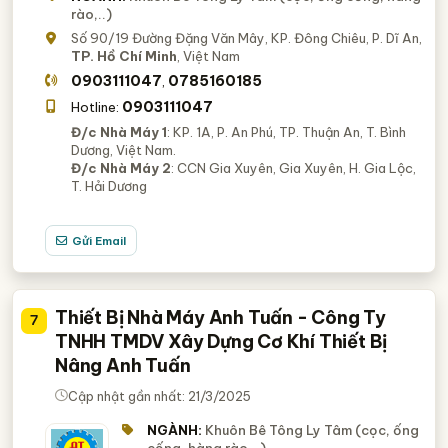
rào,..)
Số 90/19 Đường Đặng Văn Mây, KP. Đông Chiêu, P. Dĩ An,
TP. Hồ Chí Minh
, Việt Nam
0903111047
0785160185
,
0903111047
Hotline:
Đ/c Nhà Máy 1
: KP. 1A, P. An Phú, TP. Thuận An, T. Bình
Dương, Việt Nam.
Đ/c Nhà Máy 2
: CCN Gia Xuyên, Gia Xuyên, H. Gia Lộc,
T. Hải Dương
Gửi Email
Thiết Bị Nhà Máy Anh Tuấn - Công Ty
7
TNHH TMDV Xây Dựng Cơ Khí Thiết Bị
Nâng Anh Tuấn
Cập nhật gần nhất: 21/3/2025
NGÀNH:
Khuôn Bê Tông Ly Tâm (cọc, ống
cống, hàng rào,..)