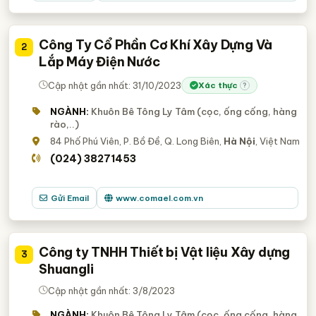
Công Ty Cổ Phần Cơ Khí Xây Dựng Và
2
Lắp Máy Điện Nước
Cập nhật gần nhất: 31/10/2023
Xác thực
?
NGÀNH:
Khuôn Bê Tông Ly Tâm (cọc, ống cống, hàng
rào,..)
84 Phố Phú Viên, P. Bồ Đề, Q. Long Biên,
Hà Nội
, Việt Nam
(024) 38271453
Gửi Email
www.comael.com.vn
Công ty TNHH Thiết bị Vật liệu Xây dựng
3
Shuangli
Cập nhật gần nhất: 3/8/2023
NGÀNH:
Khuôn Bê Tông Ly Tâm (cọc, ống cống, hàng