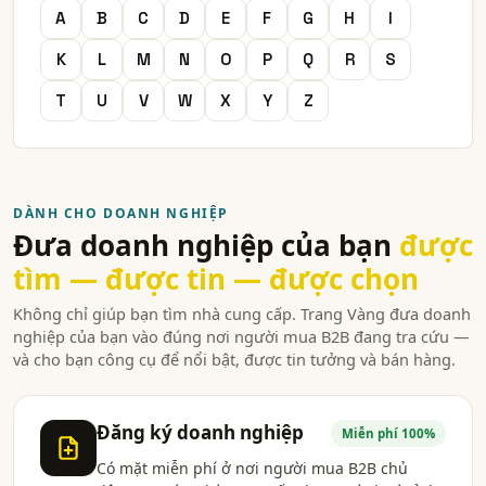
A
B
C
D
E
F
G
H
I
K
L
M
N
O
P
Q
R
S
T
U
V
W
X
Y
Z
DÀNH CHO DOANH NGHIỆP
Đưa doanh nghiệp của bạn
được
tìm — được tin — được chọn
Không chỉ giúp bạn tìm nhà cung cấp. Trang Vàng đưa doanh
nghiệp của bạn vào đúng nơi người mua B2B đang tra cứu —
và cho bạn công cụ để nổi bật, được tin tưởng và bán hàng.
Đăng ký doanh nghiệp
Miễn phí 100%
Có mặt miễn phí ở nơi người mua B2B chủ