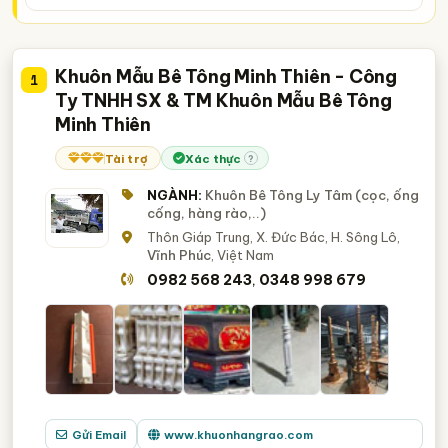
Khuôn Mẫu Bê Tông Minh Thiên - Công
1
Ty TNHH SX & TM Khuôn Mẫu Bê Tông
Minh Thiên
Tài trợ
Xác thực
?
NGÀNH:
Khuôn Bê Tông Ly Tâm (cọc, ống
cống, hàng rào,..)
Thôn Giáp Trung, X. Đức Bác, H. Sông Lô,
Vĩnh Phúc
, Việt Nam
0982 568 243
0348 998 679
,
Gửi Email
www.khuonhangrao.com