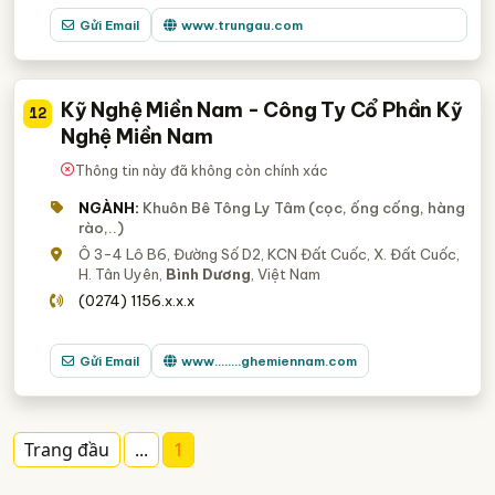
Gửi Email
www.trungau.com
Kỹ Nghệ Miền Nam - Công Ty Cổ Phần Kỹ
12
Nghệ Miền Nam
Thông tin này đã không còn chính xác
NGÀNH:
Khuôn Bê Tông Ly Tâm (cọc, ống cống, hàng
rào,..)
Ô 3-4 Lô B6, Đường Số D2, KCN Đất Cuốc, X. Đất Cuốc,
H. Tân Uyên,
Bình Dương
, Việt Nam
(0274) 1156.x.x.x
Gửi Email
www........ghemiennam.com
Trang đầu
...
1