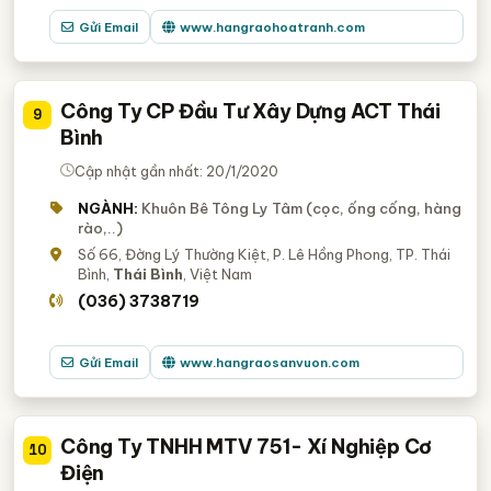
Gửi Email
www.hangraohoatranh.com
Công Ty CP Đầu Tư Xây Dựng ACT Thái
9
Bình
Cập nhật gần nhất: 20/1/2020
NGÀNH:
Khuôn Bê Tông Ly Tâm (cọc, ống cống, hàng
rào,..)
Số 66, Đờng Lý Thường Kiệt, P. Lê Hồng Phong, TP. Thái
Bình,
Thái Bình
, Việt Nam
(036) 3738719
Gửi Email
www.hangraosanvuon.com
Công Ty TNHH MTV 751- Xí Nghiệp Cơ
10
Điện