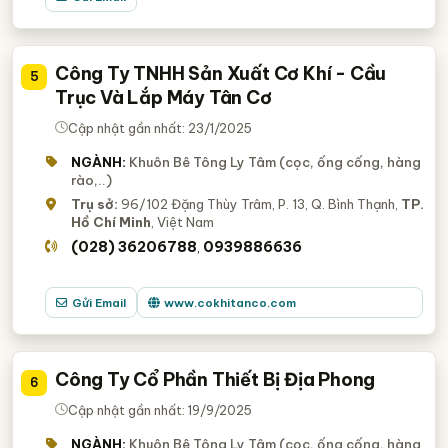
Công Ty TNHH Sản Xuất Cơ Khí - Cầu
5
Trục Và Lắp Máy Tân Cơ
Cập nhật gần nhất: 23/1/2025
NGÀNH:
Khuôn Bê Tông Ly Tâm (cọc, ống cống, hàng
rào,..)
Trụ sở:
96/102 Đặng Thùy Trâm, P. 13, Q. Bình Thạnh,
TP.
Hồ Chí Minh
, Việt Nam
(028) 36206788
0939886636
,
Gửi Email
www.cokhitanco.com
Công Ty Cổ Phần Thiết Bị Địa Phong
6
Cập nhật gần nhất: 19/9/2025
NGÀNH:
Khuôn Bê Tông Ly Tâm (cọc, ống cống, hàng