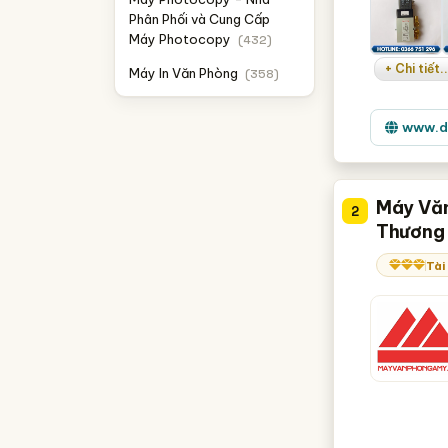
Phân Phối và Cung Cấp
Máy Photocopy
(432)
+ Chi tiết..
Máy In Văn Phòng
(358)
www.d
Máy Văn
2
Thương 
Tài