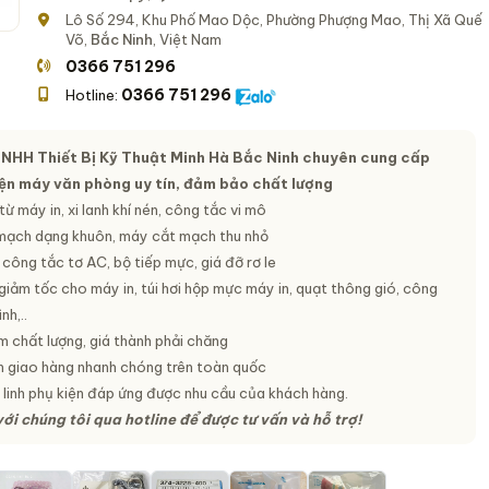
Lô Số 294, Khu Phố Mao Dộc, Phường Phượng Mao, Thị Xã Quế
Võ,
Bắc Ninh
, Việt Nam
0366 751 296
0366 751 296
Hotline:
NHH Thiết Bị Kỹ Thuật Minh Hà Bắc Ninh chuyên cung cấp
kiện máy văn phòng uy tín, đảm bảo chất lượng
từ máy in, xi lanh khí nén, công tắc vi mô
mạch dạng khuôn, máy cắt mạch thu nhỏ
công tắc tơ AC, bộ tiếp mực, giá đỡ rơ le
iảm tốc cho máy in, túi hơi hộp mực máy in, quạt thông gió, công
nh,..
 chất lượng, giá thành phải chăng
n giao hàng nhanh chóng trên toàn quốc
linh phụ kiện đáp ứng được nhu cầu của khách hàng.
với chúng tôi qua hotline để được tư vấn và hỗ trợ!