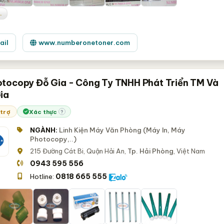
.
ail
www.numberonetoner.com
tocopy Đỗ Gia - Công Ty TNHH Phát Triển TM Và
ia
 trợ
Xác thực
?
NGÀNH:
Linh Kiện Máy Văn Phòng (Máy In, Máy
Photocopy,..)
215 Đường Cát Bi, Quận Hải An,
Tp. Hải Phòng
, Việt Nam
0943 595 556
0818 665 555
Hotline: