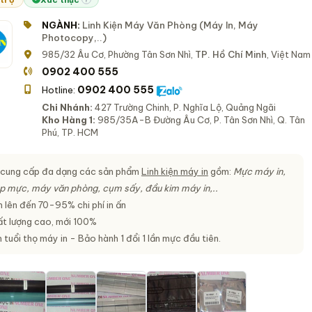
NGÀNH:
Linh Kiện Máy Văn Phòng (Máy In, Máy
Photocopy,..)
985/32 Âu Cơ, Phường Tân Sơn Nhì,
TP. Hồ Chí Minh
, Việt Nam
0902 400 555
0902 400 555
Hotline:
Chi Nhánh:
427 Trường Chinh, P. Nghĩa Lộ, Quảng Ngãi
Kho Hàng 1:
985/35A-B Đường Âu Cơ, P. Tân Sơn Nhì, Q. Tân
Phú, TP. HCM
cung cấp đa dạng các sản phẩm
Linh kiện máy in
gồm:
Mực máy in,
hộp mực, máy văn phòng, cụm sấy, đầu kim máy in,..
 lên đến 70-95% chi phí in ấn
t lượng cao, mới 100%
uổi thọ máy in - Bảo hành 1 đổi 1 lần mực đầu tiên.