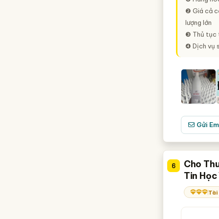
❷ Giá cả cạ
lượng lớn
❸ Thủ tục t
❹ Dịch vụ 
Gửi Em
Cho Thu
6
Tin Học
Tài