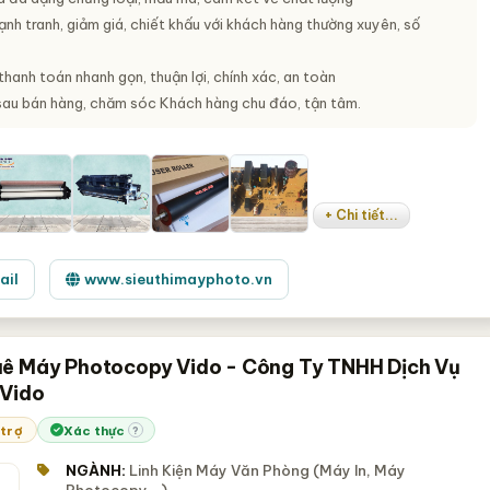
nh tranh, giảm giá, chiết khấu với khách hàng thường xuyên, số
hanh toán nhanh gọn, thuận lợi, chính xác, an toàn
sau bán hàng, chăm sóc Khách hàng chu đáo, tận tâm.
+ Chi tiết...
ail
www.sieuthimayphoto.vn
ê Máy Photocopy Vido - Công Ty TNHH Dịch Vụ
 Vido
 trợ
Xác thực
?
NGÀNH:
Linh Kiện Máy Văn Phòng (Máy In, Máy