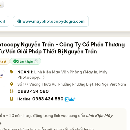
.
ail
www.mayphotocopydogia.com
tocopy Nguyễn Trần - Công Ty Cổ Phần Thương
Tư Vấn Giải Pháp Thiết Bị Nguyễn Trần
 trợ
Xác thực
?
NGÀNH:
Linh Kiện Máy Văn Phòng (Máy In, Máy
Photocopy,..)
Số 177 Vương Thừa Vũ, Phường Phương Liệt,
Hà Nội
, Việt Nam
0983 434 580
0983 434 580
Hotline:
rần
- 20 năm hoạt động trong lĩnh vực cung cấp
Linh Kiện Máy
g
.
 đa dạng chủng loại, mẫu mã, cam kết về chất lượng