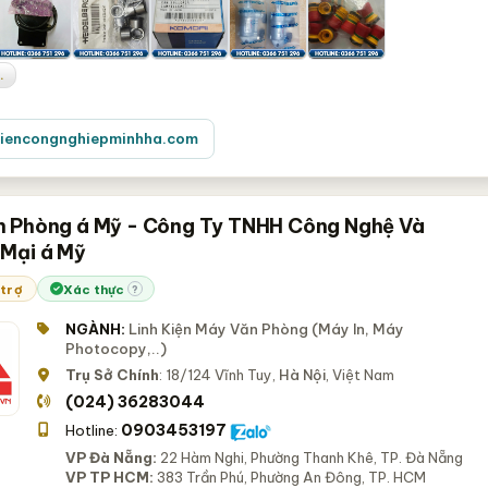
.
iencongnghiepminhha.com
 Phòng á Mỹ - Công Ty TNHH Công Nghệ Và
Mại á Mỹ
 trợ
Xác thực
?
NGÀNH:
Linh Kiện Máy Văn Phòng (Máy In, Máy
Photocopy,..)
Trụ Sở Chính
: 18/124 Vĩnh Tuy,
Hà Nội
, Việt Nam
(024) 36283044
0903453197
Hotline:
VP Đà Nẵng:
22 Hàm Nghi, Phường Thanh Khê, TP. Đà Nẵng
VP TP HCM:
383 Trần Phú, Phường An Đông, TP. HCM