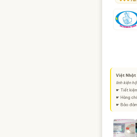
Việt Nhật
linh kiện 
☛ Tiết kiệm
☛ Hàng chấ
☛ Bảo đảm t