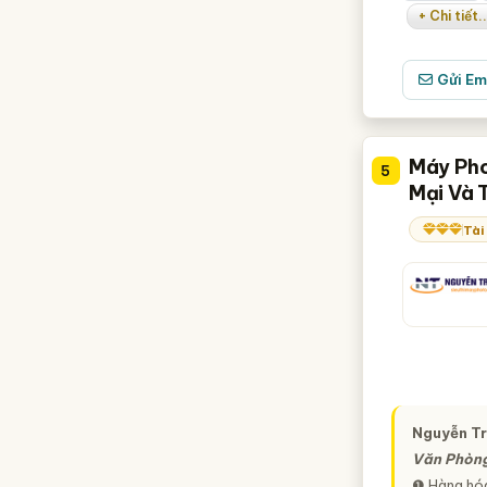
+ Chi tiết..
Gửi Em
Máy Pho
5
Mại Và 
Tài
Nguyễn T
Văn Phòn
❶ Hàng hóa