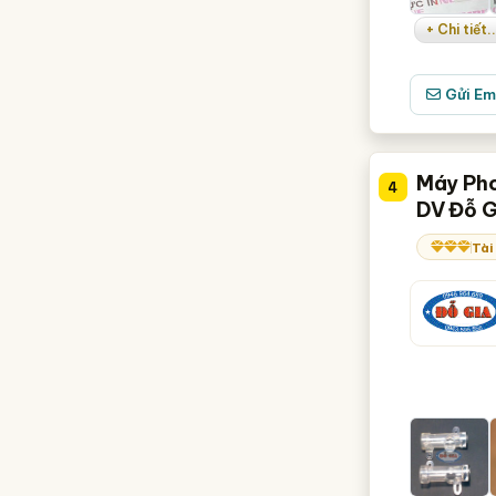
+ Chi tiết..
Gửi Em
Máy Pho
4
DV Đỗ G
Tài