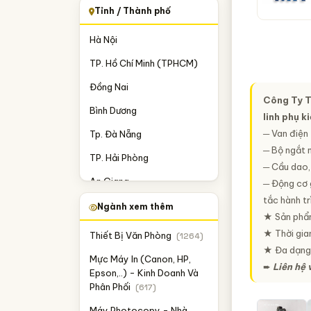
Tỉnh / Thành phố
Hà Nội
TP. Hồ Chí Minh (TPHCM)
Đồng Nai
Công Ty T
Bình Dương
linh phụ 
─ Van điện 
Tp. Đà Nẵng
─ Bộ ngắt 
TP. Hải Phòng
─ Cầu dao, 
An Giang
─ Động cơ g
tắc hành trì
Bắc Ninh
Ngành xem thêm
★ Sản phẩm
Phú Thọ
★ Thời gia
Thiết Bị Văn Phòng
(1264)
★ Đa dạng 
Đắk Lắk
Mực Máy In (Canon, HP,
➨
Liên hệ 
Epson,..) - Kinh Doanh Và
Bắc Giang
Phân Phối
(617)
Ninh Thuận
Máy Photocopy - Nhà