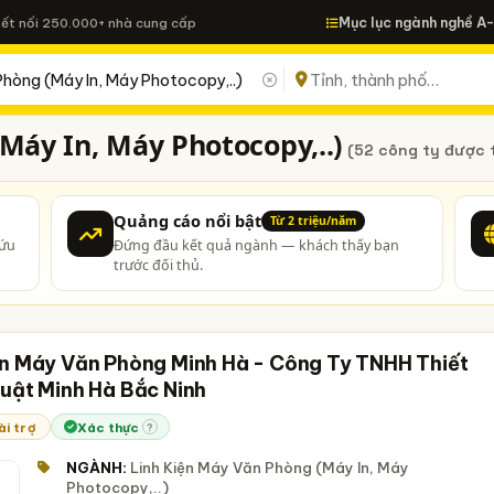
Mục lục ngành nghề A
Kết nối 250.000+ nhà cung cấp
Máy In, Máy Photocopy,..)
(52 công ty được 
Quảng cáo nổi bật
Từ 2 triệu/năm
cứu
Đứng đầu kết quả ngành — khách thấy bạn
trước đối thủ.
ện Máy Văn Phòng Minh Hà - Công Ty TNHH Thiết
huật Minh Hà Bắc Ninh
ài trợ
Xác thực
?
NGÀNH:
Linh Kiện Máy Văn Phòng (Máy In, Máy
Photocopy,..)