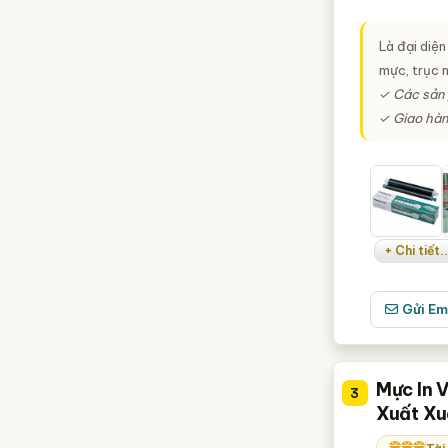
Là đại diệ
mực, trục m
✓ Các sản 
✓ Giao hàn
+ Chi tiết..
Gửi Em
Mực In 
3
Xuất Xu
Tài