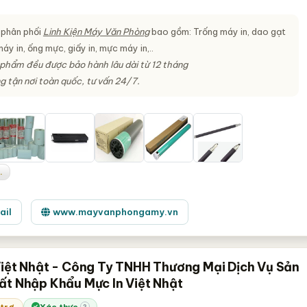
n phân phối
Linh Kiện Máy Văn Phòng
bao gồm: Trống máy in, dao gạt
áy in, ống mực, giấy in, mực máy in,..
phẩm đều được bảo hành lâu dài từ 12 tháng
g tận nơi toàn quốc, tư vấn 24/7.
.
ail
www.mayvanphongamy.vn
Việt Nhật - Công Ty TNHH Thương Mại Dịch Vụ Sản
ất Nhập Khẩu Mực In Việt Nhật
 trợ
Xác thực
?