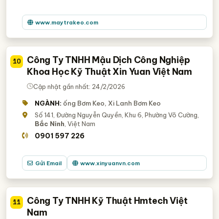
www.maytrakeo.com
Công Ty TNHH Mậu Dịch Công Nghiệp
10
Khoa Học Kỹ Thuật Xin Yuan Việt Nam
Cập nhật gần nhất: 24/2/2026
NGÀNH:
ống Bơm Keo, Xi Lanh Bơm Keo
Số 141, Đường Nguyễn Quyền, Khu 6, Phường Võ Cường,
Bắc Ninh
, Việt Nam
0901 597 226
Gửi Email
www.xinyuanvn.com
Công Ty TNHH Kỹ Thuật Hmtech Việt
11
Nam