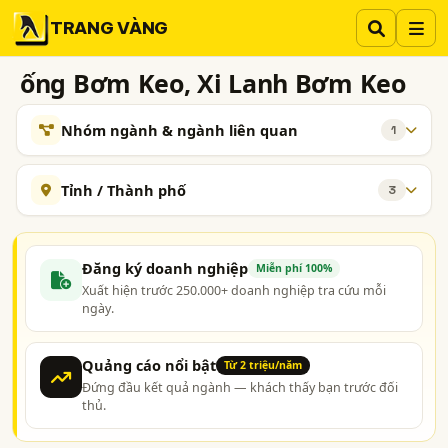
TRANG VÀNG
ống Bơm Keo, Xi Lanh Bơm Keo
Nhóm ngành & ngành liên quan
1
NGÀNH XEM THÊM
Tỉnh / Thành phố
3
Công nghiệp - Vật Tư và Thiết Bị Công Nghiệp
764
Hà Nội
TP. Hồ Chí Minh (TPHCM)
Bắc Ninh
TAG NGÀNH NGHỀ
Đăng ký doanh nghiệp
Miễn phí 100%
công ty cung cấp ống bơm keo
Xuất hiện trước 250.000+ doanh nghiệp tra cứu mỗi
ngày.
công ty cung cấp xi lanh bơm keo
công ty nhập khẩu và phân phối ông bơm keo xi lanh bơm
keo
Quảng cáo nổi bật
Từ 2 triệu/năm
Đứng đầu kết quả ngành — khách thấy bạn trước đối
công ty sản xuất xi lanh bơm keo
thủ.