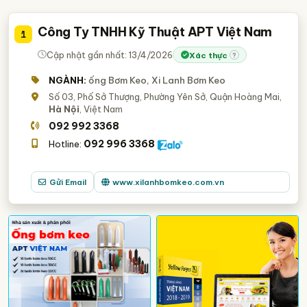
Công Ty TNHH Kỹ Thuật APT Việt Nam
1
Cập nhật gần nhất: 13/4/2026
Xác thực
?
NGÀNH:
ống Bơm Keo, Xi Lanh Bơm Keo
Số 03, Phố Sở Thượng, Phường Yên Sở, Quận Hoàng Mai,
Hà Nội
, Việt Nam
092 992 3368
092 996 3368
Hotline:
Gửi Email
www.xilanhbomkeo.com.vn