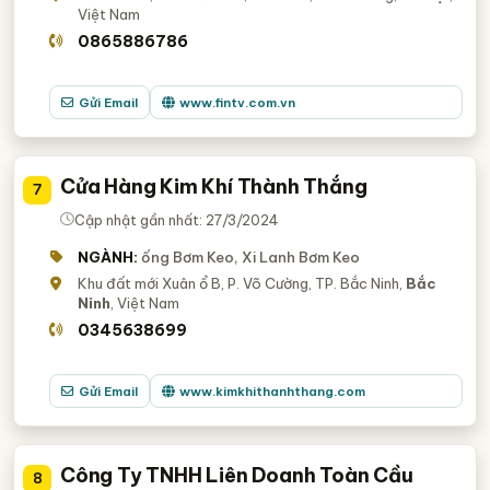
Việt Nam
0865886786
Gửi Email
www.fintv.com.vn
Cửa Hàng Kim Khí Thành Thắng
7
Cập nhật gần nhất: 27/3/2024
NGÀNH:
ống Bơm Keo, Xi Lanh Bơm Keo
Khu đất mới Xuân ổ B, P. Võ Cường, TP. Bắc Ninh,
Bắc
Ninh
, Việt Nam
0345638699
Gửi Email
www.kimkhithanhthang.com
Công Ty TNHH Liên Doanh Toàn Cầu
8