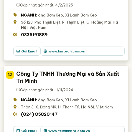
Cập nhật gần nhất: 4/2/2025
NGÀNH:
ống Bơm Keo, Xi Lanh Bơm Keo
Số 123, Phố Thịnh Liệt, P. Thịnh Liệt, Q. Hoàng Mai,
Hà
Nội
, Việt Nam
0336191889
Gửi Email
www.hmtech.com.vn
Công Ty TNHH Thương Mại và Sản Xuất
12
Trí Minh
Cập nhật gần nhất: 11/11/2024
NGÀNH:
ống Bơm Keo, Xi Lanh Bơm Keo
Thôn 3, X. Đông Mỹ, H. Thanh Trì,
Hà Nội
, Việt Nam
(024) 85820147
Gửi Email
www.triminhpro.com.vn