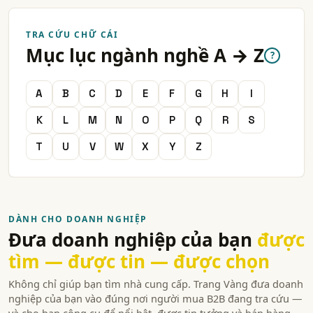
TRA CỨU CHỮ CÁI
Mục lục ngành nghề A → Z
?
A
B
C
D
E
F
G
H
I
K
L
M
N
O
P
Q
R
S
T
U
V
W
X
Y
Z
DÀNH CHO DOANH NGHIỆP
Đưa doanh nghiệp của bạn
được
tìm — được tin — được chọn
Không chỉ giúp bạn tìm nhà cung cấp. Trang Vàng đưa doanh
nghiệp của bạn vào đúng nơi người mua B2B đang tra cứu —
và cho bạn công cụ để nổi bật, được tin tưởng và bán hàng.