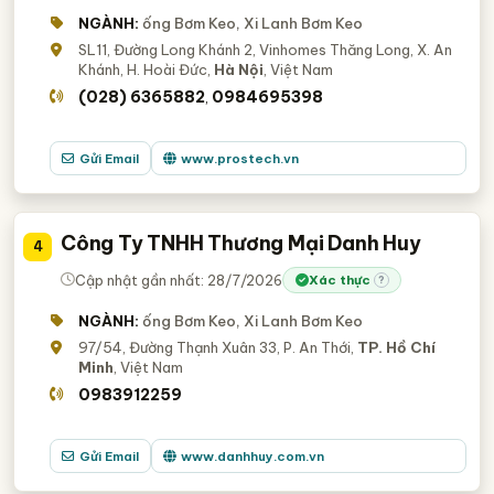
NGÀNH:
ống Bơm Keo, Xi Lanh Bơm Keo
SL11, Đường Long Khánh 2, Vinhomes Thăng Long, X. An
Khánh, H. Hoài Đức,
Hà Nội
, Việt Nam
(028) 6365882
0984695398
,
Gửi Email
www.prostech.vn
Công Ty TNHH Thương Mại Danh Huy
4
Cập nhật gần nhất: 28/7/2026
Xác thực
?
NGÀNH:
ống Bơm Keo, Xi Lanh Bơm Keo
97/54, Đường Thạnh Xuân 33, P. An Thới,
TP. Hồ Chí
Minh
, Việt Nam
0983912259
Gửi Email
www.danhhuy.com.vn