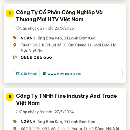
Công Ty Cổ Phần Công Nghiệp Và
5
Thương Mại HTV Việt Nam
Cập nhật gần nhất: 23/6/2025
NGÀNH:
ống Bơm Keo, Xi Lanh Bơm Keo
Tuyến Số 2, KCN Lai Xá, X. Kim Chung, H. Hoài Đức,
Hà
Nội
, Việt Nam
0869 095 656
Gửi Email
www.htvtools.com
Công Ty TNHH Fine Industry And Trade
6
Việt Nam
Cập nhật gần nhất: 27/6/2024
NGÀNH:
ống Bơm Keo, Xi Lanh Bơm Keo
Số 20 TT9, KĐT Văn Phú, P. Phú La, Q. Hà Đông,
Hà Nội
,