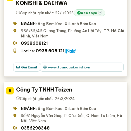
KONISHI & DAEHWA
Cập nhật gần nhất: 22/1/2026
Xác thực
?
NGÀNH:
ống Bơm Keo, Xi Lanh Bơm Keo
965/36/46 Quang Trung, Phường An Hội Tây,
TP. Hồ Chí
Minh
, Việt Nam
0938608121
0938 608 121
Hotline:
Gửi Email
www.toancaukonishi.vn
Công Ty TNHH Taizen
9
Cập nhật gần nhất: 26/3/2024
NGÀNH:
ống Bơm Keo, Xi Lanh Bơm Keo
Số 61 Nguyễn Văn Giáp, P. Cầu Diễn, Q. Nam Từ Liêm,
Hà
Nội
, Việt Nam
0356298348