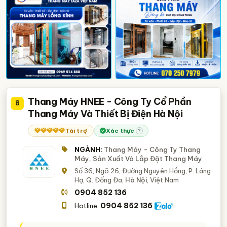
Thang Máy HNEE - Công Ty Cổ Phần
8
Thang Máy Và Thiết Bị Điện Hà Nội
Tài trợ
Xác thực
?
NGÀNH:
Thang Máy - Công Ty Thang
Máy, Sản Xuất Và Lắp Đặt Thang Máy
Số 36, Ngõ 26, Đường Nguyên Hồng, P. Láng
Hạ, Q. Đống Đa,
Hà Nội
, Việt Nam
0904 852 136
0904 852 136
Hotline: