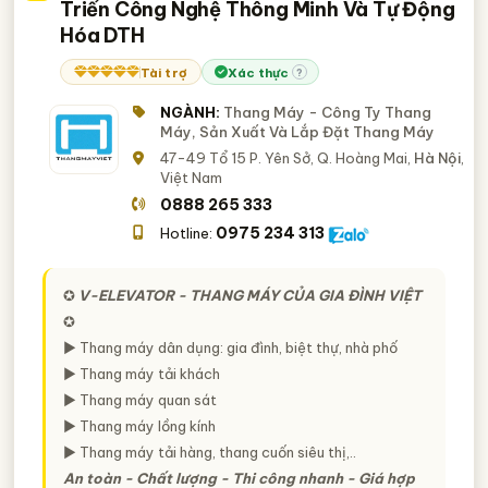
Triển Công Nghệ Thông Minh Và Tự Động
Hóa DTH
Tài trợ
Xác thực
?
NGÀNH:
Thang Máy - Công Ty Thang
Máy, Sản Xuất Và Lắp Đặt Thang Máy
47-49 Tổ 15 P. Yên Sở, Q. Hoàng Mai,
Hà Nội
,
Việt Nam
0888 265 333
0975 234 313
Hotline:
✪
V-ELEVATOR -
THANG MÁY CỦA GIA ĐÌNH VIỆT
✪
► Thang máy dân dụng: gia đình, biệt thự, nhà phố
► Thang máy tải khách
► Thang máy quan sát
► Thang máy lồng kính
► Thang máy tải hàng, thang cuốn siêu thị,..
An toàn - Chất lượng - Thi công nhanh - Giá hợp