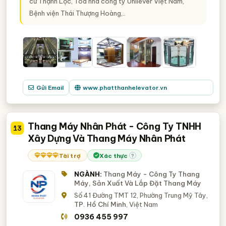
cư Thạnh Lộc, Tòa nhà công ty Unilever Việt Nam,
Bệnh viện Thái Thượng Hoàng,..
Gửi Email
www.phatthanhelevator.vn
Thang Máy Nhân Phát - Công Ty TNHH
13
Xây Dựng Và Thang Máy Nhân Phát
Tài trợ
Xác thực
?
NGÀNH:
Thang Máy - Công Ty Thang
Máy, Sản Xuất Và Lắp Đặt Thang Máy
Số 41 Đường TMT 12, Phường Trung Mỹ Tây,
TP. Hồ Chí Minh
, Việt Nam
0936 455 997