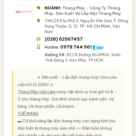
NGÀNH:
Thang Máy - Công Ty Thang
Máy, Sản Xuất Và Lắp Đặt Thang Máy
296/23 Khu Phố 5, Nguyễn Văn Quá, P. Đông
Hưng Thuận, Q. 12,
TP. Hồ Chí Minh
, Việt
Nam
(028) 62567457
0978 744 961
Hotline:
Xưởng SX:
82/13 Đường Số 4MH4, Xuân
Thới Đông 3, Hóc Môn, TP HCM.
aaaaaaaa
✰
Sản xuất - Lắp đặt thang máy theo yêu
cầu chỉ từ 220tr ✰
Thang Máy Hàn Lâm
cung cấp dịch vụ trọn gói từ A -
Z cho thang máy: Gia đình, khách sạn, bệnh viện, tải
hàng, tải thực phẩm, tải khách,..
THẾ MẠNH
:
▬ Có khả năng lắp đặt thang máy các dạng hình thù,
đặc biệt là thang máy siêu nhỏ => Đảm bảo không
phá vỡ kết cấu nhà mà vẫn tiết kiệm diện tích.