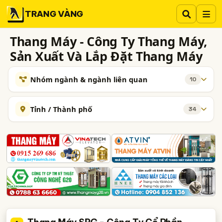
TRANG VÀNG
Thang Máy - Công Ty Thang Máy,
Sản Xuất Và Lắp Đặt Thang Máy
Nhóm ngành & ngành liên quan
10
NHÓM NGÀNH NGHỀ
Tỉnh / Thành phố
34
Thang Máy - Sửa Chữa Thang Máy, Bảo Trì Thang Máy
325
Hà Nội
TP. Hồ Chí Minh (TPHCM)
Đồng Nai
Thang Máy Tải Khách, Thang Máy Gia Đình
319
Bình Dương
Lâm Đồng
Tp. Đà Nẵng
Thang Máy Tải Hàng, Thang Máy Tải Thực Phẩm
287
TP. Hải Phòng
An Giang
Bà Rịa-Vũng Tàu
Thang Máy Bệnh Viện (Tải Giường Bệnh, Chở Băng Ca,.)
194
Bắc Ninh
Bình Phước
Hưng Yên
Khánh Hòa
Thang Máy - Thiết Bị, Phụ Tùng Và Linh Kiện Thang Máy
182
Nghệ An
Phú Yên
Quảng Ninh
Sơn La
Thang Cuốn, Cầu Thang Máy
159
Thái Bình
Thanh Hóa
Thừa Thiên Huế
Thang Máy Quan Sát, Thang Máy Lồng Kính
156