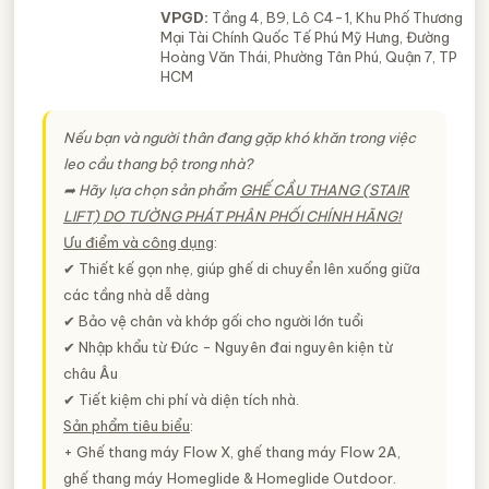
VPGD:
Tầng 4, B9, Lô C4-1, Khu Phố Thương
Mại Tài Chính Quốc Tế Phú Mỹ Hưng, Đường
Hoàng Văn Thái, Phường Tân Phú, Quận 7, TP
HCM
Nếu bạn và người thân đang gặp khó khăn trong việc
leo cầu thang bộ trong nhà?
➦ Hãy lựa chọn sản phẩm
GHẾ CẦU THANG (STAIR
LIFT) DO TƯỜNG PHÁT PHÂN PHỐI CHÍNH HÃNG!
Ưu điểm và công dụng
:
✔ Thiết kế gọn nhẹ, giúp ghế di chuyển lên xuống giữa
các tầng nhà dễ dàng
✔ Bảo vệ chân và khớp gối cho người lớn tuổi
✔ Nhập khẩu từ Đức - Nguyên đai nguyên kiện từ
châu Âu
✔ Tiết kiệm chi phí và diện tích nhà.
Sản phẩm tiêu biểu
:
+ Ghế thang máy Flow X, ghế thang máy Flow 2A,
ghế thang máy Homeglide & Homeglide Outdoor.