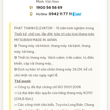
Minh
, Việt Nam
1900 56 56 69
0942 11 77 11
Hotline:
PHAT THANH ELEVATOR - 15 năm kinh nghiệm trong
Thiết kế, chế tạo, lắp đặt, bảo trì các loại thang máy
MITSUBISHI MADE IN JAPAN.
✪ Thang máy tải khách, thang máy tải bệnh, thang
máy tải hàng,..
✪ Thiết bị thang máy: Vách cabin, trần cabin, tủ điều
khiển, cáp tải thang máy,..
✪ Dịch vụ bào trì sửa chữa thang máy 24/24, kể cả
chủ nhật và các ngày nghỉ lễ.
Thế mạnh
:
➩ Công ty đã đạt chứng chỉ ISO 9001:2008
➩ Là đại diện độc quyền của hãng thang máy KOYO
(CHLB Đức)
➩ Các công trình tiêu biểu: Toyota Long Biên, Chung