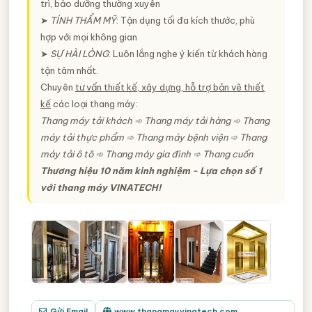
trì, bảo dưỡng thường xuyên
➤
TÍNH THẨM MỸ
: Tận dụng tối đa kích thước, phù
hợp với mọi không gian
➤
SỰ HÀI LÒNG
: Luôn lắng nghe ý kiến từ khách hàng
tận tâm nhất.
Chuyên
tư vấn thiết kế, xây dựng, hỗ trợ bản vẽ thiết
kế
các loại thang máy:
Thang máy tải khách ➾ Thang máy tải hàng ➾ Thang
máy tải thực phẩm ➾ Thang máy bệnh viện ➾ Thang
máy tải ô tô ➾ Thang máy gia đình ➾ Thang cuốn
Thương hiệu 10 năm kinh nghiệm - Lựa chọn số 1
với thang máy VINATECH!
Gửi Email
www.thangmayvinatech.com