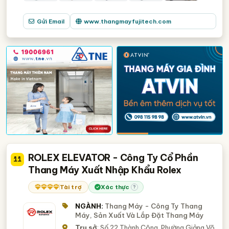
Gửi Email
www.thangmayfujitech.com
ROLEX ELEVATOR - Công Ty Cổ Phần
11
Thang Máy Xuất Nhập Khẩu Rolex
Tài trợ
Xác thực
?
NGÀNH:
Thang Máy - Công Ty Thang
Máy, Sản Xuất Và Lắp Đặt Thang Máy
Trụ sở
: Số 22 Thành Công, Phường Giảng Võ,