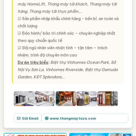
máy HomeLift, Thang máy tải khách, Thang máy tải
hàng, Thang máy tải thực phẩm,..
☑ Sản phẩm nhập khẩu chính hăng - bền bỉ, an toàn và
chất lượng
☑ Bảo hành/ bảo trì chính xác – chuyên nghiệp nhất
theo quy chuẩn quốc tế
☑ Đội ngũ nhân viên nhiệt tình – tận tâm – trách
nhiệm, trình độ chuyên môn cao
Dự án tiêu biểu
:
Biệt thự Vinhomes Ocean Park, Sở
Nội Vụ Sơn La, Vinhomes Riverside, Biệt thự Gamuda
Garden, KĐT Splendora,..
Gửi Email
www.thangmaytaza.com