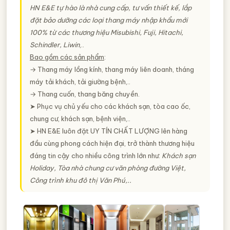
HN E&E tự hào là nhà cung cấp, tư vấn thiết kế, lắp
đặt bảo dưỡng các loại thang máy nhập khẩu mới
100% từ các thương hiệu Misubishi, Fuji, Hitachi,
Schindler, Liwin
,..
Bao gồm các sản phẩm
:
→ Thang máy lồng kính, thang máy liên doanh, tháng
máy tải khách, tải giường bệnh,..
→ Thang cuốn, thang băng chuyền.
➤ Phục vụ chủ yếu cho các khách sạn, tòa cao ốc,
chung cư, khách sạn, bệnh viện,..
➤ HN E&E luôn đặt
UY TÍN CHẤT LƯỢNG
lên hàng
đầu cùng phong cách hiện đại, trở thành thương hiệu
đáng tin cậy cho nhiều công trình lớn như:
Khách sạn
Holiday, Tòa nhà chung cư văn phòng đường Việt,
Công trình khu đô thị Văn Phú,..