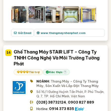
Gửi Email
www.thangmaynhanphat.com
Ghế Thang Máy STAIR LIFT - Công Ty
14
TNHH Công Nghệ Và Môi Trường Tường
Phát
Tài trợ
Xác thực
?
NGÀNH:
Thang Máy - Công Ty Thang
Máy, Sản Xuất Và Lắp Đặt Thang Máy
Số 16/1 Đường Huỳnh Tấn Phát, P. Phú Thuận,
Q. 7,
TP. Hồ Chí Minh
, Việt Nam
(028) 38732124
0903 827 889
,
0914 373 835
Hotline: