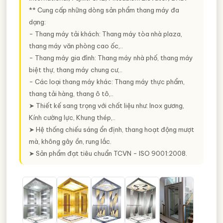
** Cung cấp những dòng sản phẩm thang máy đa
dạng:
- Thang máy tải khách: Thang máy tòa nhà plaza,
thang máy văn phòng cao ốc,..
- Thang máy gia đình: Thang máy nhà phố, thang máy
biệt thự, thang máy chung cư,..
- Các loại thang máy khác: Thang máy thực phẩm,
thang tải hàng, thang ô tô,..
➤ Thiết kế sang trọng với chất liệu như: Inox gương,
Kính cường lực, Khung thép,..
➤ Hệ thống chiếu sáng ổn định, thang hoạt động mượt
mà, không gây ồn, rung lắc.
➤ Sản phẩm đạt tiêu chuẩn TCVN - ISO 9001:2008.