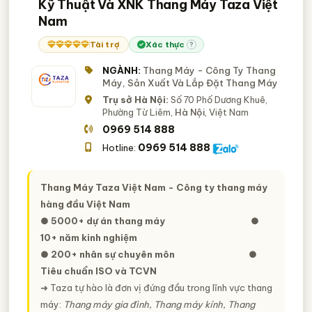
Kỹ Thuật Và XNK Thang Máy Taza Việt
Nam
Tài trợ
Xác thực
?
NGÀNH:
Thang Máy - Công Ty Thang
Máy, Sản Xuất Và Lắp Đặt Thang Máy
Trụ sở Hà Nội:
Số 70 Phố Dương Khuê,
Phường Từ Liêm,
Hà Nội
, Việt Nam
0969 514 888
0969 514 888
Hotline:
Thang Máy Taza Việt Nam - Công ty thang máy
hàng đầu Việt Nam
● 5000+ dự án thang máy
●
10+ năm kinh nghiệm
● 200+ nhân sự chuyên môn
●
Tiêu chuẩn ISO và TCVN
➜ Taza tự hào là đơn vị đứng đầu trong lĩnh vực thang
máy:
Thang máy gia đình, Thang máy kính, Thang