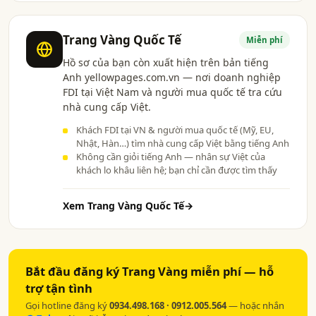
Trang Vàng Quốc Tế
Miễn phí
Hồ sơ của bạn còn xuất hiện trên bản tiếng
Anh yellowpages.com.vn — nơi doanh nghiệp
FDI tại Việt Nam và người mua quốc tế tra cứu
nhà cung cấp Việt.
Khách FDI tại VN & người mua quốc tế (Mỹ, EU,
Nhật, Hàn…) tìm nhà cung cấp Việt bằng tiếng Anh
Không cần giỏi tiếng Anh — nhân sự Việt của
khách lo khâu liên hệ; bạn chỉ cần được tìm thấy
Xem Trang Vàng Quốc Tế
→
Bắt đầu đăng ký Trang Vàng miễn phí — hỗ
trợ tận tình
Gọi hotline đăng ký
0934.498.168 · 0912.005.564
— hoặc nhắn