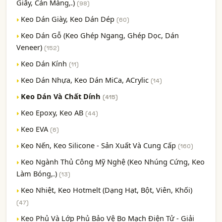
Giấy, Cán Màng,.)
(98)
Keo Dán Giày, Keo Dán Dép
(60)
Keo Dán Gỗ (Keo Ghép Ngang, Ghép Dọc, Dán
Veneer)
(152)
Keo Dán Kính
(11)
Keo Dán Nhựa, Keo Dán MiCa, ACrylic
(14)
Keo Dán Và Chất Dính
(415)
Keo Epoxy, Keo AB
(44)
Keo EVA
(6)
Keo Nến, Keo Silicone - Sản Xuất Và Cung Cấp
(160)
Keo Ngành Thủ Công Mỹ Nghệ (Keo Nhúng Cứng, Keo
Làm Bóng,.)
(13)
Keo Nhiệt, Keo Hotmelt (Dạng Hạt, Bột, Viên, Khối)
(47)
Keo Phủ Và Lớp Phủ Bảo Vệ Bo Mạch Điện Tử - Giải