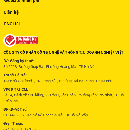
Website miễn phí
Liên hệ
ENGLISH
CÔNG TY CỔ PHẦN CÔNG NGHỆ VÀ THÔNG TIN DOANH NGHIỆP VIỆT
Đ/c đăng ký thuế:
Số 222B, Đường Giáp Bát, Phường Hoàng Mai, TP. Hà Nội
Trụ sở Hà Nội:
Tòa Nhà Vinafood1, 94 Lương Yên, Phường Hai Bà Trưng, TP. Hà Nội
VPGD TP.HCM:
Lầu 4, Bách Việt Building, 65 Trần Quốc Hoàn, Phường Tân Sơn Nhất, TP. Hồ
Chí Minh.
ĐKKD-MST số:
0104478506 - Do: Sở Kế Hoạch & Đầu Tư Hà Nội cấp.
Điện Thoại:
024. 3636 9512/18 -