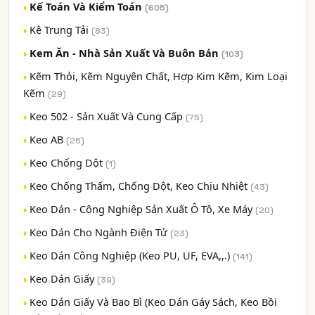
Kế Toán Và Kiểm Toán
(605)
Kệ Trung Tải
(83)
Kem Ăn - Nhà Sản Xuất Và Buôn Bán
(103)
Kẽm Thỏi, Kẽm Nguyên Chất, Hợp Kim Kẽm, Kim Loại
Kẽm
(29)
Keo 502 - Sản Xuất Và Cung Cấp
(75)
Keo AB
(26)
Keo Chống Dột
(1)
Keo Chống Thấm, Chống Dột, Keo Chịu Nhiệt
(43)
Keo Dán - Công Nghiệp Sản Xuất Ô Tô, Xe Máy
(20)
Keo Dán Cho Ngành Điện Tử
(23)
Keo Dán Công Nghiệp (Keo PU, UF, EVA,,.)
(141)
Keo Dán Giấy
(39)
Keo Dán Giấy Và Bao Bì (Keo Dán Gáy Sách, Keo Bồi