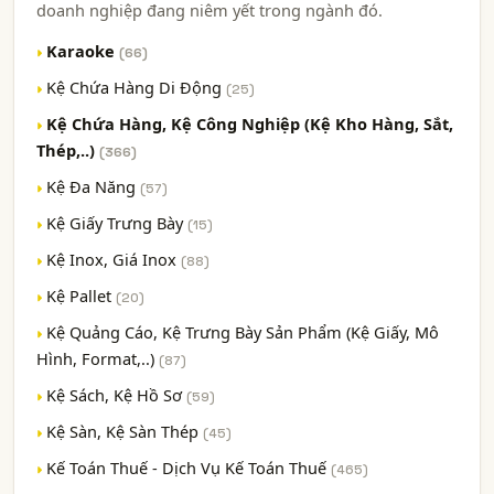
doanh nghiệp đang niêm yết trong ngành đó.
Karaoke
(66)
Kệ Chứa Hàng Di Động
(25)
Kệ Chứa Hàng, Kệ Công Nghiệp (Kệ Kho Hàng, Sắt,
Thép,..)
(366)
Kệ Đa Năng
(57)
Kệ Giấy Trưng Bày
(15)
Kệ Inox, Giá Inox
(88)
Kệ Pallet
(20)
Kệ Quảng Cáo, Kệ Trưng Bày Sản Phẩm (Kệ Giấy, Mô
Hình, Format,..)
(87)
Kệ Sách, Kệ Hồ Sơ
(59)
Kệ Sàn, Kệ Sàn Thép
(45)
Kế Toán Thuế - Dịch Vụ Kế Toán Thuế
(465)