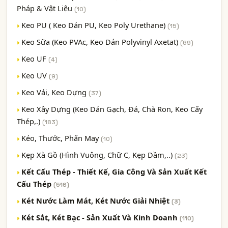
Pháp & Vật Liệu
(10)
Keo PU ( Keo Dán PU, Keo Poly Urethane)
(15)
Keo Sữa (Keo PVAc, Keo Dán Polyvinyl Axetat)
(69)
Keo UF
(4)
Keo UV
(9)
Keo Vải, Keo Dựng
(37)
Keo Xây Dựng (Keo Dán Gạch, Đá, Chà Ron, Keo Cấy
Thép,.)
(183)
Kéo, Thước, Phấn May
(10)
Kẹp Xà Gồ (Hình Vuông, Chữ C, Kẹp Dầm,..)
(23)
Kết Cấu Thép - Thiết Kế, Gia Công Và Sản Xuất Kết
Cấu Thép
(516)
Két Nước Làm Mát, Két Nước Giải Nhiệt
(3)
Két Sắt, Két Bạc - Sản Xuất Và Kinh Doanh
(110)