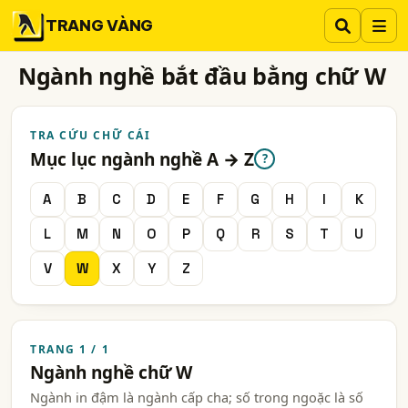
TRANG VÀNG
Ngành nghề bắt đầu bằng chữ W
TRA CỨU CHỮ CÁI
Mục lục ngành nghề A → Z
?
A
B
C
D
E
F
G
H
I
K
L
M
N
O
P
Q
R
S
T
U
V
W
X
Y
Z
TRANG 1 / 1
Ngành nghề chữ W
Ngành in đậm là ngành cấp cha; số trong ngoặc là số