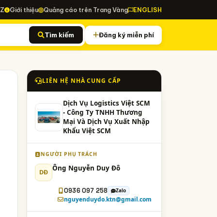
-Z
Giới thiệu
Quảng cáo trên Trang Vàng
ENGLISH
Tìm kiếm
Đăng ký miễn phí
LIÊN HỆ NHÀ CUNG CẤP
Dịch Vụ Logistics Việt SCM
- Công Ty TNHH Thương
Mại Và Dịch Vụ Xuất Nhập
Khẩu Việt SCM
NGƯỜI PHỤ TRÁCH
Ông Nguyễn Duy Đô
DĐ
0936 097 258
Zalo
nguyenduydo.ktn@gmail.com