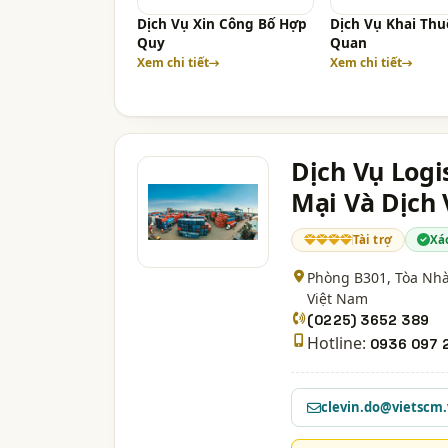
Dịch Vụ Xin Công Bố Hợp
Dịch Vụ Khai Thu
Quy
Quan
Xem chi tiết
Xem chi tiết
Dịch Vụ Logi
Mại Và Dịch
Tài trợ
Xá
Phòng B301, Tòa Nhà 
Việt Nam
(0225) 3652 389
Hotline:
0936 097 
clevin.do@vietscm