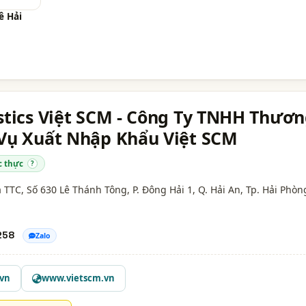
ê Hải
stics Việt SCM - Công Ty TNHH Thươ
 Vụ Xuất Nhập Khẩu Việt SCM
c thực
?
TTC, Số 630 Lê Thánh Tông, P. Đông Hải 1, Q. Hải An,
Tp. Hải Phòn
258
Zalo
.vn
www.vietscm.vn