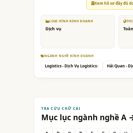
Xem hồ sơ đầy đủ d
LOẠI HÌNH KINH DOANH
TH
Dịch vụ
Toàn
NGÀNH NGHỀ KINH DOANH
Logistics - Dịch Vụ Logistics
Hải Quan - D
TRA CỨU CHỮ CÁI
Mục lục ngành nghề A 