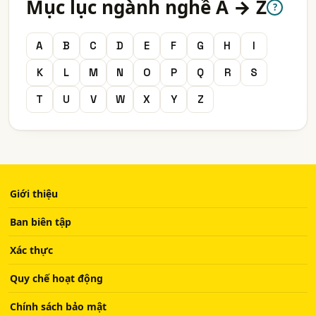
Mục lục ngành nghề A → Z
?
A
B
C
D
E
F
G
H
I
K
L
M
N
O
P
Q
R
S
T
U
V
W
X
Y
Z
Giới thiệu
Ban biên tập
Xác thực
Quy chế hoạt động
Chính sách bảo mật