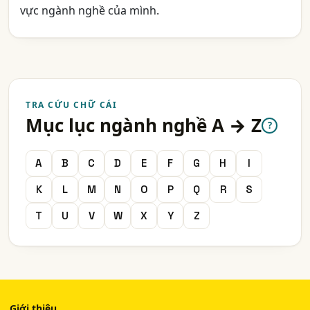
vực ngành nghề của mình.
TRA CỨU CHỮ CÁI
Mục lục ngành nghề A → Z
?
A
B
C
D
E
F
G
H
I
K
L
M
N
O
P
Q
R
S
T
U
V
W
X
Y
Z
Giới thiệu