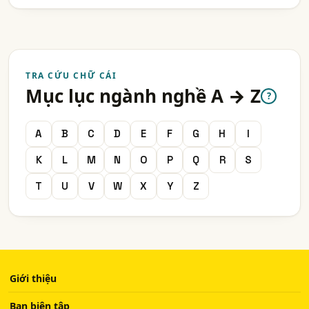
TRA CỨU CHỮ CÁI
Mục lục ngành nghề A → Z
?
A
B
C
D
E
F
G
H
I
K
L
M
N
O
P
Q
R
S
T
U
V
W
X
Y
Z
Giới thiệu
Ban biên tập