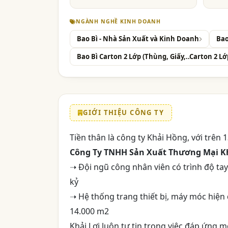
NGÀNH NGHỀ KINH DOANH
Bao Bì - Nhà Sản Xuất và Kinh Doanh
Bao
Bao Bì Carton 2 Lớp (Thùng, Giấy,..Carton 2 Lớ
GIỚI THIỆU CÔNG TY
Tiền thân là công ty Khải Hồng, với trên
Công Ty TNHH Sản Xuất Thương Mại Kh
➝ Đội ngũ công nhân viên có trình độ ta
kỷ
➝ Hệ thống trang thiết bị, máy móc hiện 
14.000 m2
Khải Lợi luôn tự tin trong việc đáp ứng