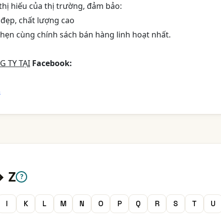
 thị hiếu của thị trường, đảm bảo:
đẹp, chất lượng cao
hẹn cùng chính sách bán hàng linh hoạt nhất.
 TY TẠI
Facebook:
s
→ Z
?
I
K
L
M
N
O
P
Q
R
S
T
U