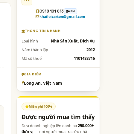
0918 191 813
Zalo
khailoicarton@gmail.com
THÔNG TIN NHANH
Loại hình
Nhà Sản Xuất, Dịch Vụ
Năm thành lập
2012
Mã số thuế
1101488716
ĐỊA ĐIỂM
Long An, Việt Nam
Miễn phí 100%
Được người mua tìm thấy
Đưa doanh nghiệp lên danh bạ
250.000+
đơn vị
— nơi người mua tra cứu nhà