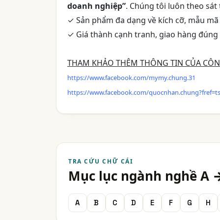
doanh nghiệp”
. Chúng tôi luôn theo sát
✓ Sản phẩm đa dạng về kích cỡ, mẫu mã 
✓ Giá thành cạnh tranh, giao hàng đúng 
THAM KHẢO THÊM THÔNG TIN CỦA CÔNG
https://www.facebook.com/mymy.chung.31
https://www.facebook.com/quocnhan.chung?fref=t
TRA CỨU CHỮ CÁI
Mục lục ngành nghề A 
A
B
C
D
E
F
G
H