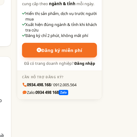
cung cấp theo
ngành & tỉnh
mỗi ngày.
Hiển thị sản phẩm, dịch vụ trước người
mua
Xuất hiện đúng ngành & tỉnh khi khách
tra cứu
Đăng ký chỉ 2 phút, không mất phí
Đăng ký miễn phí
Đã có trang doanh nghiệp?
Đăng nhập
CẦN HỖ TRỢ ĐĂNG KÝ?
0934.498.168
/ 0912.005.564
Zalo:
0934 498 168
Zalo
p
về