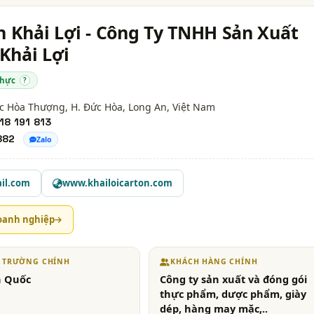
n Khải Lợi - Công Ty TNHH Sản Xuất
Khải Lợi
thực
?
ức Hòa Thượng, H. Đức Hòa,
Long An
, Việt Nam
18 191 813
882
Zalo
il.com
www.khailoicarton.com
oanh nghiệp
Ị TRƯỜNG CHÍNH
KHÁCH HÀNG CHÍNH
n Quốc
Công ty sản xuất và đóng gói
thực phẩm, dược phẩm, giày
dép, hàng may mặc,..