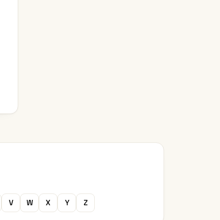
V
W
X
Y
Z