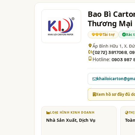
Bao Bì Carto
Thương Mại 
Tài trợ
Xác 
Ấp Bình Hữu 1, X. Đ
,
(0272) 3817068
09
Hotline:
0903 987 
khailoicarton@gma
Xem hồ sơ đầy đủ d
LOẠI HÌNH KINH DOANH
TH
Nhà Sản Xuất, Dịch Vụ
Toà