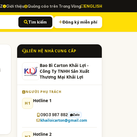
-Z
Giới thiệu
Quảng cáo trên Trang Vàng
ENGLISH
Tìm kiếm
Đăng ký miễn phí
LIÊN HỆ NHÀ CUNG CẤP
Bao Bì Carton Khải Lợi -
i
Công Ty TNHH Sản Xuất
Thương Mại Khải Lợi
NGƯỜI PHỤ TRÁCH
Hotline 1
H1
0903 987 882
Zalo
khailoicarton@gmail.com
Hotline 2
H2