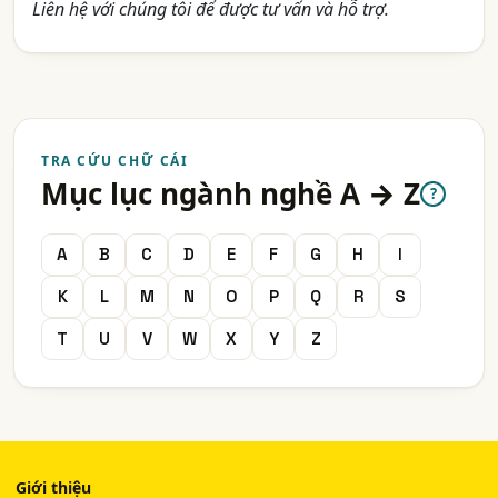
Liên hệ với chúng tôi để được tư vấn và hỗ trợ.
TRA CỨU CHỮ CÁI
Mục lục ngành nghề A → Z
?
A
B
C
D
E
F
G
H
I
K
L
M
N
O
P
Q
R
S
T
U
V
W
X
Y
Z
Giới thiệu