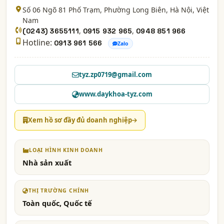
Số 06 Ngõ 81 Phố Trạm, Phường Long Biên,
Hà Nội
, Việt
Nam
,
,
(0243) 3655111
0915 932 965
0948 851 966
Hotline:
0913 961 566
Zalo
tyz.zp0719@gmail.com
www.daykhoa-tyz.com
Xem hồ sơ đầy đủ doanh nghiệp
LOẠI HÌNH KINH DOANH
Nhà sản xuất
THỊ TRƯỜNG CHÍNH
Toàn quốc, Quốc tế