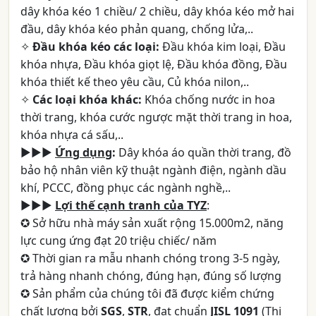
dây khóa kéo 1 chiều/ 2 chiều, dây khóa kéo mở hai
đầu, dây khóa kéo phản quang, chống lửa,..
✧
Đầu khóa kéo các loại:
Đầu khóa kim loại, Đầu
khóa nhựa, Đầu khóa giọt lệ, Đầu khóa đồng, Đầu
khóa thiết kế theo yêu cầu, Củ khóa nilon,..
✧
Các loại khóa khác:
Khóa chống nước in hoa
thời trang, khóa cước ngược mặt thời trang in hoa,
khóa nhựa cá sấu,..
►►►
Ứng dụng
:
Dây khóa áo quần thời trang, đồ
bảo hộ nhân viên kỹ thuật ngành điện, ngành dầu
khí, PCCC, đồng phục các ngành nghề,..
►►►
Lợi thế cạnh tranh của TYZ
:
✪ Sở hữu nhà máy sản xuất rộng 15.000m2, năng
lực cung ứng đạt 20 triệu chiếc/ năm
✪ Thời gian ra mẫu nhanh chóng trong 3-5 ngày,
trả hàng nhanh chóng, đúng hạn, đúng số lượng
✪ Sản phẩm của chúng tôi đã được kiểm chứng
chất lượng bởi
SGS
,
STR
, đạt chuẩn
JISL 1091
(Thị