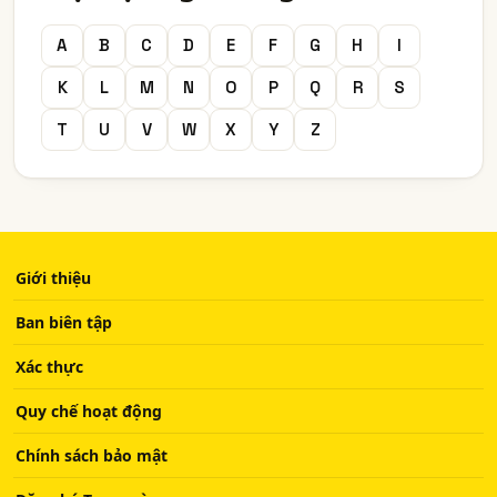
A
B
C
D
E
F
G
H
I
K
L
M
N
O
P
Q
R
S
T
U
V
W
X
Y
Z
Giới thiệu
Ban biên tập
Xác thực
Quy chế hoạt động
Chính sách bảo mật