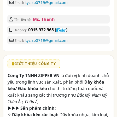
tyz.zp0719@gmail.com
Email:
Ms. Thanh
Tên liên hệ:
0915 932 965
(
)
Di động:
tyz.zp0719@gmail.com
Email:
GIỚI THIỆU CÔNG TY
Công Ty TNHH ZIPPER VN
là đơn vị kinh doanh chủ
yếu trong lĩnh vực sản xuất, phân phối
Dây khóa
kéo/ Đầu khóa kéo
cho thị trường toàn quốc và
xuất khẩu sang các thị trường như
Bắc Mỹ, Nam Mỹ,
Châu Âu, Châu Á,..
►►►
Sản phẩm chính
:
✧
Dây khóa kéo các loại:
Dây khóa nhựa, kim loại,