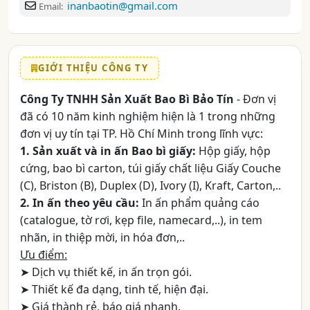
inanbaotin@gmail.com
Email:
GIỚI THIỆU CÔNG TY
Công Ty TNHH Sản Xuất Bao Bì Bảo Tín
- Đơn vị
đã có 10 năm kinh nghiệm hiện là 1 trong những
đơn vị uy tín tại TP. Hồ Chí Minh trong lĩnh vực:
1. Sản xuất và in ấn Bao bì giấy:
Hộp giấy, hộp
cứng, bao bì carton, túi giấy chất liệu Giấy Couche
(C), Briston (B), Duplex (D), Ivory (I), Kraft, Carton,..
2. In ấn theo yêu cầu:
In ấn phẩm quảng cáo
(catalogue, tờ rơi, kẹp file, namecard,..), in tem
nhãn, in thiệp mời, in hóa đơn,..
Ưu điểm:
➤ Dịch vụ thiết kế, in ấn trọn gói.
➤ Thiết kế đa dạng, tinh tế, hiện đại.
➤ Giá thành rẻ, báo giá nhanh.