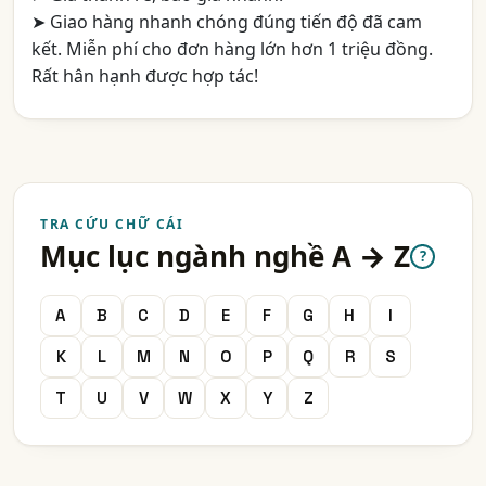
➤ Giao hàng nhanh chóng đúng tiến độ đã cam
kết. Miễn phí cho đơn hàng lớn hơn 1 triệu đồng.
Rất hân hạnh được hợp tác!
TRA CỨU CHỮ CÁI
Mục lục ngành nghề A → Z
?
A
B
C
D
E
F
G
H
I
K
L
M
N
O
P
Q
R
S
T
U
V
W
X
Y
Z