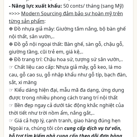
- Năng lực xuất khẩu:
50 conts/ tháng (sang Mỹ)
=>>>
Modern Sourcing đảm bảo sự hoàn mỹ trên
từng sản phẩm
:
❉ Đồ nhựa giả mây: Giường tắm nắng, bộ bàn ghế
nội thất, sân vườn,..
❉ Đồ gỗ nội ngoại thất: Bàn ghế, sàn gỗ, chậu gỗ,
giường tầng, cũi trẻ em, giá kệ,..
❉ Đồ trang trí: Chậu hoa sứ, tượng sứ sân vườn,..
☞ Chất liệu cao cấp: Nhựa giả mây, gỗ keo, lá mo
cau, gỗ cao su, gỗ nhập khẩu như gỗ típ, bạch đàn,
sắt, xi măng
☞ Kiểu dáng hiện đại, mẫu mã đa dạng, ứng dụng
được trong nhiều phong cách trang trí nội thất
☞ Bền đẹp ngay cả dưới tác động khắc nghiệt của
thời tiết như trời nồm ẩm, nắng gắt,..
☞ Giá cả hợp lý, cạnh tranh, giao hàng đúng hẹn
Ngoài ra, chúng tôi còn
cung cấp dịch vụ tư vấn,
hỗ trợ tìm kiếm nhà cung cấp theo dõi đơn hàng,