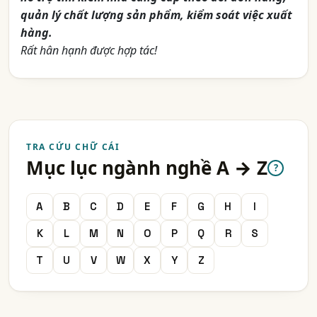
quản lý chất lượng sản phẩm, kiểm soát việc xuất
hàng.
Rất hân hạnh được hợp tác!
TRA CỨU CHỮ CÁI
Mục lục ngành nghề A → Z
?
A
B
C
D
E
F
G
H
I
K
L
M
N
O
P
Q
R
S
T
U
V
W
X
Y
Z