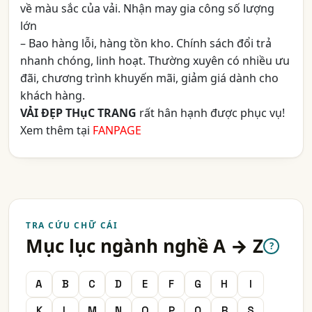
về màu sắc của vải. Nhận may gia công số lượng
lớn
– Bao hàng lỗi, hàng tồn kho. Chính sách đổi trả
nhanh chóng, linh hoạt. Thường xuyên có nhiều ưu
đãi, chương trình khuyến mãi, giảm giá dành cho
khách hàng.
VẢI ĐẸP THụC TRANG
rất hân hạnh được phục vụ!
Xem thêm tại
FANPAGE
TRA CỨU CHỮ CÁI
Mục lục ngành nghề A → Z
?
A
B
C
D
E
F
G
H
I
K
L
M
N
O
P
Q
R
S