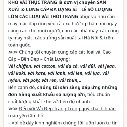
KHO VẢI THỤC TRANG
là đơn vị chuyên
SẢN
XUẤT & CUNG CẤP ĐA DẠNG SỈ – LẺ SỐ LƯỢNG
LỚN CÁC LOẠI VẢI THỜI TRANG
phục vụ nhu cầu
may mặc đáp ứng yêu cầu xu hướng thẩm mĩ ngày
càng cao cho mọi người, cho các nhà máy, các công
ty may mặc, các xưởng sản xuất tại Hà Nội & trên
toàn quốc.
≫≫
Chúng tôi chuyên cung cấp các loại vải Cao
Cấp – Bền Đẹp – Chất Lượng
:
Vải chiffon, vải cotton, vải da cá, vải đũi, vải jean,
vải kaki, vải kate, vải lanh, vải len, vải lụa, vải
nylon, vải poly, vải ren, vải thun,..
Bên cạnh đó,
chúng tôi sẵn sàng đáp ứng những
đơn hàng xuất khẩu số lượng lớn
, tiêu chuẩn
chất lượng khắt khe với tiến độ nhanh.
≫≫
Đến với Vải Đẹp Trang Trung quý khách hoàn
toàn yên tâm bởi
:
– Với bề dày kinh nghiệm chúng tôi luôn luôn tự tin