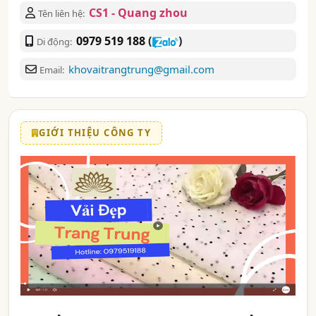
CS1 - Quang zhou
Tên liên hệ:
0979 519 188
(
)
Di động:
khovaitrangtrung@gmail.com
Email:
GIỚI THIỆU CÔNG TY