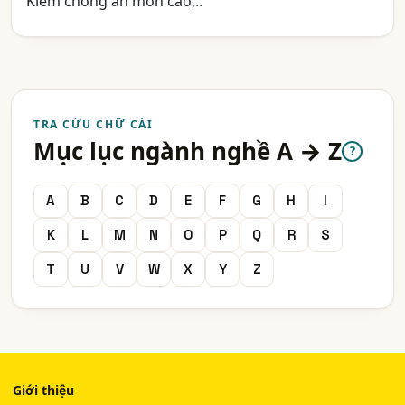
Kiềm chống ăn mòn cao,..
TRA CỨU CHỮ CÁI
Mục lục ngành nghề A → Z
?
A
B
C
D
E
F
G
H
I
K
L
M
N
O
P
Q
R
S
T
U
V
W
X
Y
Z
Giới thiệu