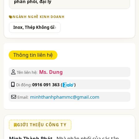
phân phối, đại lý
NGÀNH NGHỀ KINH DOANH
Inox, Thép Không Gỉ
Thông tin liên hệ
Ms. Dung
Tên liên hệ:
0916 091 363
(
)
Di động:
minhthanhphammc@gmail.com
Email:
GIỚI THIỆU CÔNG TY
Minh Thành Phát
- Nhà phân phối của các tập