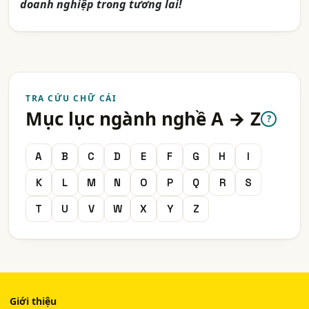
doanh nghiệp trong tương lai!
TRA CỨU CHỮ CÁI
Mục lục ngành nghề A → Z
?
A
B
C
D
E
F
G
H
I
K
L
M
N
O
P
Q
R
S
T
U
V
W
X
Y
Z
Giới thiệu