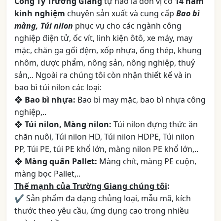
Công Ty Trường Giang
tự hào là đơn vị có
14 năm
kinh nghiệm
chuyên sản xuất và cung cấp
Bao bì
màng, Túi nilon
phục vụ cho các ngành công
nghiệp điện tử, ốc vít, linh kiện ôtô, xe máy, may
mặc, chăn ga gối đệm, xốp nhựa, ống thép, khung
nhôm, dược phẩm, nông sản, nông nghiệp, thuỷ
sản,.. Ngoài ra chúng tôi còn nhận thiết kế và in
bao bì túi nilon các loại:
❖
Bao bì nhựa:
Bao bì may mặc, bao bì nhựa công
nghiệp,..
❖
Túi nilon, Màng nilon:
Túi nilon đựng thức ăn
chăn nuôi, Túi nilon HD, Túi nilon HDPE, Túi nilon
PP, Túi PE, túi PE khổ lớn, màng nilon PE khổ lớn,..
❖
Màng quấn Pallet:
Màng chít, màng PE cuộn,
màng bọc Pallet,..
Thế mạnh của Trường Giang chúng tôi
:
✔ Sản phẩm đa dạng chủng loại, mẫu mã, kích
thước theo yêu cầu, ứng dụng cao trong nhiều